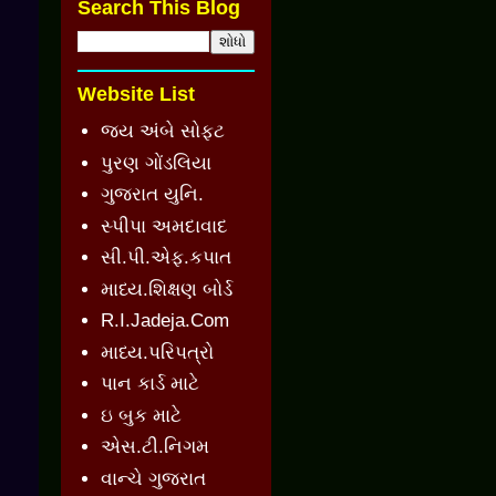
Search This Blog
Website List
જય અંબે સોફ્ટ
પુરણ ગોંડલિયા
ગુજરાત યુનિ.
સ્પીપા અમદાવાદ
સી.પી.એફ.કપાત
માધ્ય.શિક્ષણ બોર્ડ
R.I.Jadeja.Com
માધ્ય.પરિપત્રો
પાન કાર્ડ માટે
ઇ બુક માટે
એસ.ટી.નિગમ
વાન્ચે ગુજરાત