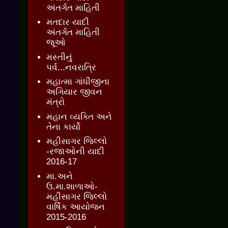
અંતર્ગત માહિતી
મતદાર યાદી
અંતર્ગત માહિતી
જૂઓ
મસ્તીનું
પર્વ...નવરાત્રિ
મહાત્મા ગાંધીજીના
અગિયાર જીવન
મંત્રો
મહાન વ્યક્તિ અને
તેના કાર્યો
મહીસાગર જિલ્લો
-રજાઓની યાદી
2016-17
મા.અને
ઉ.મા.શાળાઓ-
મહીસાગર જિલ્લો
વાર્ષિક આયોજન
2015-2016