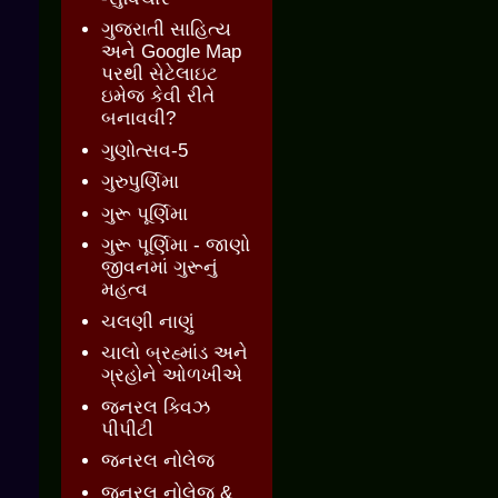
ગુજરાતી સાહિત્ય
અને Google Map
પરથી સેટેલાઇટ
ઇમેજ કેવી રીતે
બનાવવી?
ગુણોત્સવ-5
ગુરુપુર્ણિમા
ગુરૂ પૂર્ણિમા
ગુરૂ પૂર્ણિમા - જાણો
જીવનમાં ગુરૂનું
મહત્વ
ચલણી નાણું
ચાલો બ્રહ્માંડ અને
ગ્રહોને ઓળખીએ
જનરલ ક્વિઝ
પીપીટી
જનરલ નોલેજ
જનરલ નોલેજ &