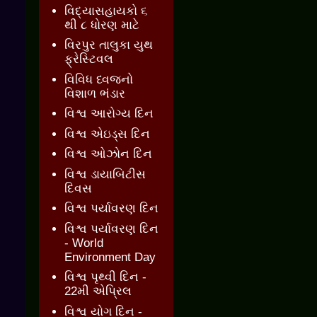
વિદ્યાસહાયકો ૬
થી ૮ ધોરણ માટે
વિરપુર તાલુકા યુથ
ફ્રેસ્ટિવલ
વિવિધ ધ્વજનો
વિશાળ ભંડાર
વિશ્વ આરોગ્ય દિન
વિશ્વ એઇડ્સ દિન
વિશ્વ ઓઝોન દિન
વિશ્વ ડાયાબિટીસ
દિવસ
વિશ્વ પર્યાવરણ દિન
વિશ્વ પર્યાવરણ દિન
- World
Environment Day
વિશ્વ પૃથ્વી દિન -
22મી એપ્રિલ
વિશ્વ યોગ દિન -