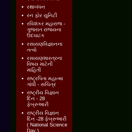
રક્ષાબંધન
રન ફોર યુનિટી
રવિશંકર મહારાજ -
ગુજરાત રાજ્યના
ઉદઘાટક
રસાયણવિજ્ઞાનના
તત્વો
રસાયણશાસ્ત્રના
વિષય માટેની
માહિતી
રાષ્ટ્રપિતા મહાત્મા
ગાંધી - સચિત્ર
રાષ્ટ્રીય વિજ્ઞાન
દિન - 28
ફેબ્રુઆરી
રાષ્ટ્રીય વિજ્ઞાન
દિન -28 ફેબ્રુઆરી
( National Science
Day )