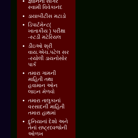
જ્ઞાાનનો સાગર
સ્વામી વિવેકાનંદ
ડાયાબીટીસ મટાડો
ડિપાર્ટમેન્ટ(
ખાતાકીય ) પરીક્ષા
-સ્ટડી મટેરિયલ
ડીઇઓ શ્રી
વાય.એચ.પટેલ સર
-રયોલી ડાયનોસોર
પાર્ક
તમારા ગામની
માહિતી તથા
હવામાન ઓન
લાઇન મેળવો
તમારા તાલુકાનાં
વરસાદની માહિતી
તમારા હાથમાં
દુનિયાનાં દેશો અને
તેનાં રાષ્ટ્રધ્વજોની
ઓળખ