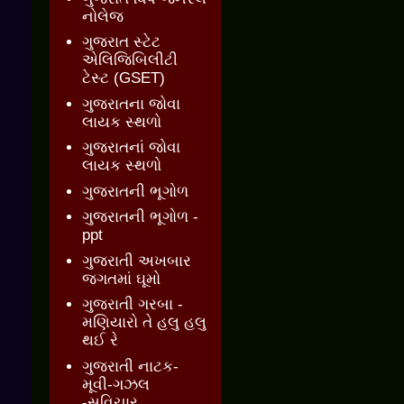
નોલેજ
ગુજરાત સ્ટેટ
એલિજિબિલીટી
ટેસ્ટ (GSET)
ગુજરાતના જોવા
લાયક સ્થળો
ગુજરાતનાં જોવા
લાયક સ્થળો
ગુજરાતની ભૂગોળ
ગુજરાતની ભૂગોળ -
ppt
ગુજરાતી અખબાર
જગતમાં ઘૂમો
ગુજરાતી ગરબા -
મણિયારો તે હલુ હલુ
થઈ રે
ગુજરાતી નાટક-
મૂવી-ગઝલ
-સુવિચાર