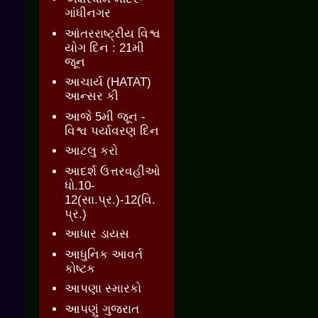
ગાંધીનગર
આંતરરાષ્ટ્રીય વિશ્વ
યોગ દિન : 21મી
જૂન
આચાર્ય (HATAT)
આન્સર કી
આજે 5મી જૂન -
વિશ્વ પર્યાવરણ દિન
આટલુ કરો
આદર્શ ઉત્તરવહીઓ
ધો.10-
12(સા.પ્ર.)-12(વિ.
પ્ર.)
આધાર ડાયસ
આધુનિક આવર્ત
કોષ્ટક
આપણા સ્મારકો
આપણું ગુજરાત