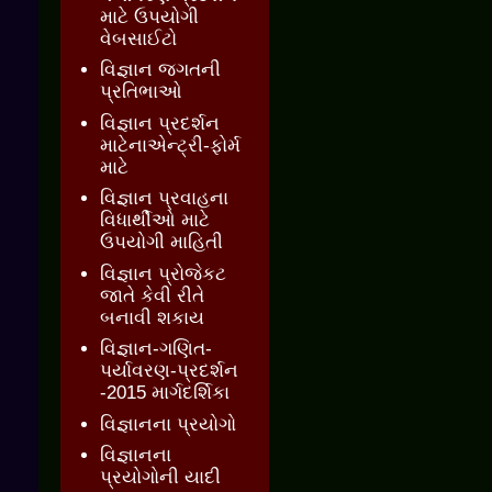
માટે ઉપયોગી
વેબસાઈટો
વિજ્ઞાન જગતની
પ્રતિભાઓ
વિજ્ઞાન પ્રદર્શન
માટેનાએન્ટ્રી-ફોર્મ
માટે
વિજ્ઞાન પ્રવાહના
વિધાર્થીઓ માટે
ઉપયોગી માહિતી
વિજ્ઞાન પ્રોજેકટ
જાતે કેવી રીતે
બનાવી શકાય
વિજ્ઞાન-ગણિત-
પર્યાવરણ-પ્રદર્શન
-2015 માર્ગદર્શિકા
વિજ્ઞાનના પ્રયોગો
વિજ્ઞાનના
પ્રયોગોની યાદી