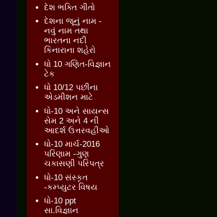
દેશ ભક્તિ ગીતો
દેશના જૂનું નામ -
નવું નામ તથા
ભારતના નદી
કિનારાના શહેરો
ધો 10 ગણિત-વિજ્ઞાન
ટેક
ધો 10/12 પછીના
એડમીશન માટે
ધો-10 અને સાયન્સ
સેમ 2 અને 4 ની
આદર્શ ઉત્તરવહીઓ
ધો-10 માર્ચ-2016
પરિણામ -ગુણ
ચકાસણી પરિપત્ર
ધો-10 સંસ્કૃત
-કમ્પ્યુટર વિષય
ધો-10 ppt
સા.વિજ્ઞાન