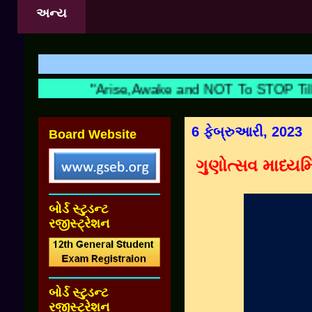
અન્ય
"Arise,Awake and NOT To STOP Till T
6 ફેબ્રુઆરી, 2023
Board Website
ગુણોત્સવ માધ્યમ
બોર્ડ સ્ટુડન્ટ
રજીસ્ટ્રેશન
બોર્ડ સ્ટુડન્ટ
રજીસ્ટ્રેશન