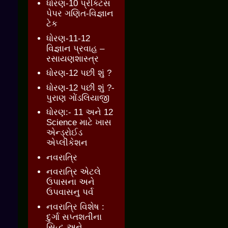
ધોરણ-10 પ્રેક્ટિસ
પેપર ગણિત-વિજ્ઞાન
ટેક
ધોરણ-11-12
વિજ્ઞાન પ્રવાહ –
રસાયણશાસ્ત્ર
ધોરણ-12 પછી શું ?
ધોરણ-12 પછી શું ?-
પુરાણ ગોંડલિયાજી
ધોરણ:- 11 અને 12
Science માટે ખાસ
એન્ડ્રોઈડ
એપ્લીકેશન
નવરાત્રિ
નવરાત્રિ એટલે
ઉપાસના અને
ઉપવાસનુ પર્વ
નવરાત્રિ વિશેષ :
દુર્ગા સપ્તશતીના
સિદ્ધ અને