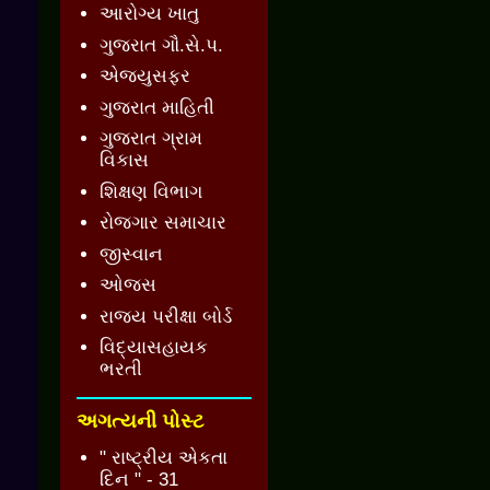
આરોગ્ય ખાતુ
ગુજરાત ગૌ.સે.પ.
એજ્યુસફર
ગુજરાત માહિતી
ગુજરાત ગ્રામ
વિકાસ
શિક્ષણ વિભાગ
રોજગાર સમાચાર
જીસ્વાન
ઓજસ
રાજ્ય પરીક્ષા બોર્ડ
વિદ્યાસહાયક
ભરતી
અગત્યની પોસ્ટ
" રાષ્ટ્રીય એકતા
દિન " - 31