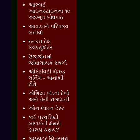
આલ્બર્ટ
આઇનસ્ટાઇનના ૧૦
અદભૂત બોધપાઠ
આવડતને પરિપક્વ
બનાવો
ઇન્કમ ટેક્ષ
કેલ્ક્યુલેટર
ઉજ્જૈનમાં
જોવાલાયક સ્થળો
એક્ટિવિટી બેઝ્ડ
લર્નિંગ - અનોખી
રીતે
એશિયા ખંડના દેશો
અને તેની રાજધાની
ઓન લાઇન ટેસ્ટ
કઈ પ્રવૃત્તિથી
બાળકની મેમરી
ડેવલપ કરાય?
કમ્પ્યુટર ચિત્રમય