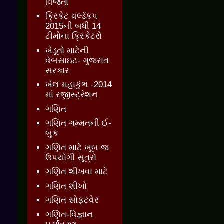
વિજેતા
ક્રિકેટ વર્લ્ડકપ
2015ની બધી 14
ટીમોના ક્રિકેટરો
ખેડૂતો માટેની
વેબસાઇટ- ગુજરાત
સરકાર
ખેલ મહાકુંભ -2014
માં રજીસ્ટ્રેશન
ગણિત
ગણિત ગમ્મતની ઈ-
બુક
ગણિત માટે ખૂબ જ
ઉપયોગી સૂત્રો
ગણિત શીખવા માટે
ગણિત શીખો
ગણિત સોફ્ટવેર
ગણિત-વિજ્ઞાન