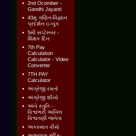
2nd Ocomber -
Gandhi Jayanti
43મુ ગણિત-વિજ્ઞાન
પ્રદર્શન ઇ-બુક
5મી સપ્ટેમ્બર -
શિક્ષક દિન
7th Pay
Calculation
Calculator - Video
Converter
7TH PAY
Calculator
અંગ્રેજી રમતો
અંગ્રેજી શીખો
અંબે સ્તુતિ -
વિશ્વંભરી અખિલ
વિશ્વતણી જનેતા
અકસ્માત વીમો
અક્ષરધામ મંદિર-