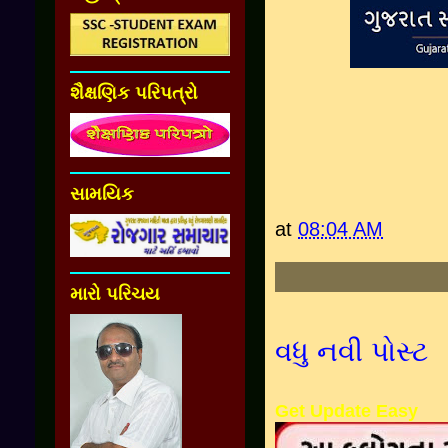
શૈક્ષણિક પરિપત્રો
સામયિક
at
08:04 AM
મારો પરિચય
વધુ નવી પોસ્ટ
Get Update Easy