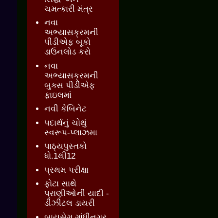
ચમત્કારી મંત્ર
નવા
અભ્યાસક્રમની
પીડીએફ બૂકો
ડાઉનલોડ કરો
નવા
અભ્યાસક્રમની
બુક્સ પીડીએફ
ફાઇલમાં
નવી કેબિનેટ
પદાર્થનું ચોથું
સ્વરૂપ-પ્લાઝમા
પાઠ્યપુસ્તકો
ધો.1થી12
પ્રથમ પરીક્ષા
ફોટા સાથે
પ્રાણીઓની યાદી -
ડીઝીટલ ડાયરી
બાયસેગ ગાંધીનગર