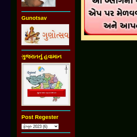
Gunotsav
ગુજરાતનું હવામાન
Post Regester