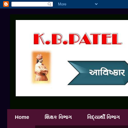
Home
શિક્ષક વિભાગ
વિદ્યાર્થી વિભાગ