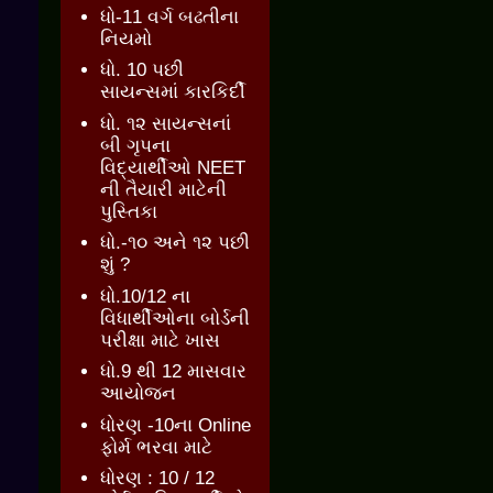
ધો-11 વર્ગ બઢતીના
નિયમો
ધો. 10 પછી
સાયન્સમાં કારકિર્દી
ધો. ૧૨ સાયન્સનાં
બી ગૃપના
વિદ્યાર્થીઓ NEET
ની તૈયારી માટેની
પુસ્તિકા
ધો.-૧૦ અને ૧૨ પછી
શું ?
ધો.10/12 ના
વિધાર્થીઓના બોર્ડની
પરીક્ષા માટે ખાસ
ધો.9 થી 12 માસવાર
આયોજન
ધોરણ -10ના Online
ફોર્મ ભરવા માટે
ધોરણ : 10 / 12