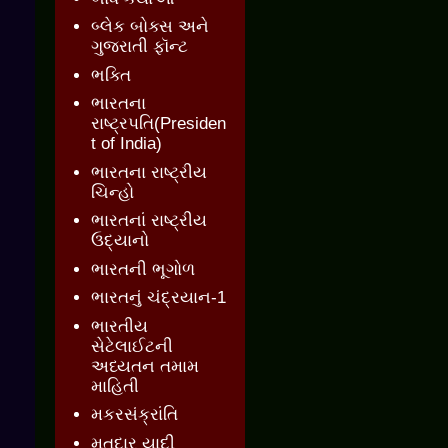
બ્લેક બોક્સ અને
ગુજરાતી ફૉન્ટ
ભક્તિ
ભારતના
રાષ્ટ્રપતિ(Presiden
t of India)
ભારતના રાષ્ટ્રીય
ચિન્હો
ભારતનાં રાષ્ટ્રીય
ઉદ્યાનો
ભારતની ભૂગોળ
ભારતનું ચંદ્રયાન-1
ભારતીય
સેટેલાઈટની
અધ્યતન તમામ
માહિતી
મકરસંક્રાંતિ
મતદાર યાદી