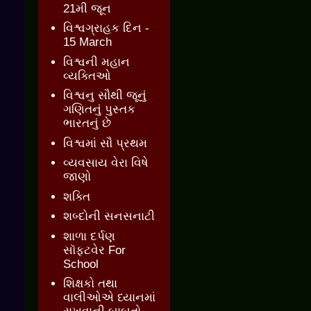
21મી જૂન
વિશ્વગ્રાહક દિન -
15 March
વિશ્વની મહાન
વ્યક્તિઓ
વિશ્વનુ સૌથી જૂનું
ગણિતનું પુસ્તક
ભારતનું છે
વિશ્વમાં સૌ પ્રથમ
વ્યવસાય વેરા વિષે
જાણો
શક્તિ
શબ્દોની સનસનાટી
શાળા દર્પણ
સૉફ્ટવેર For
School
શિક્ષકો તથા
વાલીઓએ ધ્યાનમાં