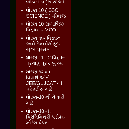
બોર્ડના વિદ્યાર્થીઓ
ધોરણ 10 ( SSC
SCIENCE ) -ક્વિજ
ધોરણ 10 સામાજિક
વિજ્ઞાન - MCQ
ધોરણ ૧૦- વિજ્ઞાન
અને ટેકનોલોજી-
સુંદર પુસ્તક
ધોરણ 11-12 વિજ્ઞાન
પ્રવાહ પૂરક બુક્સ
ધોરણ ૧૨ ના
વિધાથીઓને
JEE/GUJCAT ની
પ્રેકટીસ માટે
ધોરણ-10 ની તૈયારી
માટે
ધોરણ-10 ની
પ્રિલિમિનરી પરીક્ષા-
મોડેલ પેપર