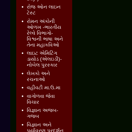
રોજ ઓન લાઇન
ટેસ્ટ
રોમન અંકોની
ઓળખ -ભારતીય
રેલ્વે વિભાગો-
વિશ્વની ભાષા અને
તેના મહાકવિઓ
લાઇટ એમિટિંગ
ડાયોડ (એલઇડી)-
નોબેલ પુરસ્કાર
લેખકો અને
રચનાઓ
વહીવટી મા.ઉ.મા
વાગોળવા જેવા
વિચાર
વિજ્ઞાન અજબ-
ગજબ
વિજ્ઞાન અને
પર્યાવરણ પ્રદર્શન