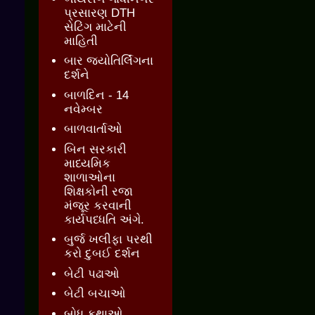
પ્રસારણ DTH
સેટિંગ માટેની
માહિતી
બાર જ્‍યોતિર્લિંગના
દર્શને
બાળદિન - 14
નવેમ્બર
બાળવાર્તાઓ
બિન સરકારી
માધ્યમિક
શાળાઓના
શિક્ષકોની રજા
મંજૂર કરવાની
કાર્યપધ્ધતિ અંગે.
બુર્જ ખલીફા પરથી
કરો દુબઈ દર્શન
બેટી પઢાઓ
બેટી બચાઓ
બોધ કથાઓ