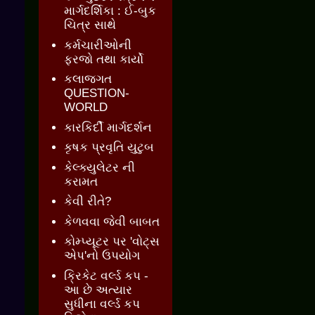
માર્ગદર્શિકા : ઈ-બુક
ચિત્ર સાથે
કર્મચારીઓની
ફરજો તથા કાર્યો
કલાજગત
QUESTION-
WORLD
કારકિર્દી માર્ગદર્શન
કૃષક પ્રવૃતિ યુટુબ
કેલ્ક્યુલેટર ની
કરામત
કેવી રીતે?
કેળવવા જેવી બાબત
કોમ્પ્યૂટર પર 'વોટ્સ
એપ'નો ઉપયોગ
ક્રિકેટ વર્લ્ડ કપ -
આ છે અત્યાર
સુધીના વર્લ્ડ કપ