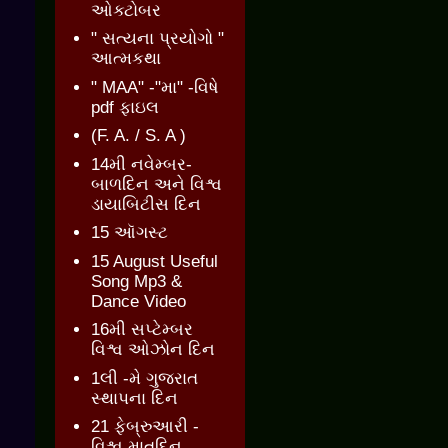
ઓક્ટોબર
" સત્યના પ્રયોગો "
આત્મકથા
" MAA" -"મા" -વિષે
pdf ફાઇલ
(F. A. / S. A )
14મી નવેમ્બર-
બાળદિન અને વિશ્વ
ડાયાબિટીસ દિન
15 ઑગસ્ટ
15 August Useful
Song Mp3 &
Dance Video
16મી સપ્ટેમ્બર
વિશ્વ ઓઝોન દિન
1લી -મે ગુજરાત
સ્થાપના દિન
21 ફેબ્રુઆરી -
વિશ્વ માતૃદિન