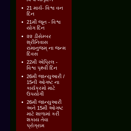
21 માર્ચ- વિશ્વ વન
દિન
21મી જૂન - વિશ્વ
યોગ દિન
૨૨ ડીસેમ્બર
શ્રીનિવાસ
રામાનુજમ્ ના જન્મ
દિવસ
22મી એપ્રિલ -
વિશ્વ પૃથ્વી દિન
26મી જાન્યુઆરી /
15ની ઓગષ્ટ ના
કાર્યક્રમો માટે
ઉપયોગી
26મી જાન્યુઆરી
અને 15મી ઓગષ્ટ
માટે શાળામાં કરી
શકાય તેવા
પ્રોગ્રામ