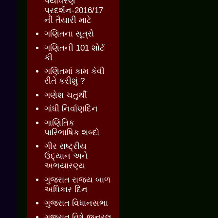
પર્યાવરણ
પ્રદર્શન-2016/17
ની તૈયારી માટે
ગણિતના સૂત્રો
ગણિતની 101 શોર્ટ
કી
ગણિતમાં કામ કેવી
રીતે કરીશું ?
ગણેશ ચતુર્થી
ગાંધી નિર્વાણદિન
ગાણિતિક
પારિભાષિક શબ્દો
ગીર રાષ્ટ્રીય
ઉદ્યાન અને
અભયારણ્ય
ગુજરાત રાજ્ય બાળ
અધિકાર દિન
ગુજરાત વિધાનસભા
ગુજરાત વિષે જનરલ