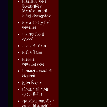
માધ્યમિક અને
ઉ.માધ્યમિક
શિક્ષકોની ભરતી
માટેનું કેલ્ક્યુલેટર
માનવ રંગસૂત્રોનો
અભ્યાસ
માનવશરીરનાં
રહસ્યો
મારા મતે શિક્ષક
મારો પરિચય
માસવાર
અભ્યાસક્રમ
મિતાક્ષરો - જાણીતી
સંજ્ઞાઓ
મુદ્રા વિજ્ઞાન
મોબાઇલમાં લખો
ગુજરાતીથી !
યુવાનોના આદર્શ - "
સ્વામી વિવેકાનંદ "