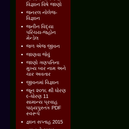
વિજ્ઞાન વિષે જાણો
જનરલ નોલેજ-
વિજ્ઞાન
જનીન વિદ્યા
પરિચય-જ્હોન
મેન્ડેલ
જળ એજ જીવન
જાણવા જેવું
જાણો ગણપતિના
મુખ્ય બાર નામ અને
ચાર અવતાર
જીવનમાં વિજ્ઞાન
જૂન ૨૦૧૬ થી ધોરણ
૯-ધોરણ 11
સામાન્ય પ્રવાહ
પાઠ્યપુસ્તક PDF
સ્વરૂપે
જ્ઞાન સપ્તાહ 2015