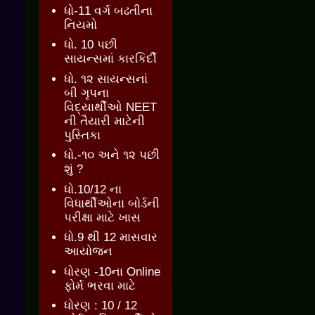
ધો-11 વર્ગ બઢતીના
નિયમો
ધો. 10 પછી
સાયન્સમાં કારકિર્દી
ધો. ૧૨ સાયન્સનાં
બી ગૃપના
વિદ્યાર્થીઓ NEET
ની તૈયારી માટેની
પુસ્તિકા
ધો.-૧૦ અને ૧૨ પછી
શું ?
ધો.10/12 ના
વિધાર્થીઓના બોર્ડની
પરીક્ષા માટે ખાસ
ધો.9 થી 12 માસવાર
આયોજન
ધોરણ -10ના Online
ફોર્મ ભરવા માટે
ધોરણ : 10 / 12