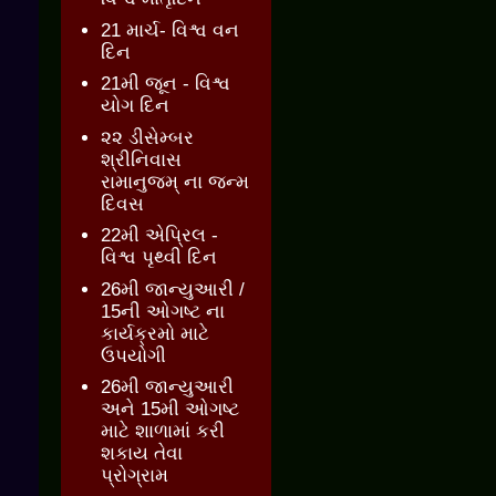
21 માર્ચ- વિશ્વ વન
દિન
21મી જૂન - વિશ્વ
યોગ દિન
૨૨ ડીસેમ્બર
શ્રીનિવાસ
રામાનુજમ્ ના જન્મ
દિવસ
22મી એપ્રિલ -
વિશ્વ પૃથ્વી દિન
26મી જાન્યુઆરી /
15ની ઓગષ્ટ ના
કાર્યક્રમો માટે
ઉપયોગી
26મી જાન્યુઆરી
અને 15મી ઓગષ્ટ
માટે શાળામાં કરી
શકાય તેવા
પ્રોગ્રામ