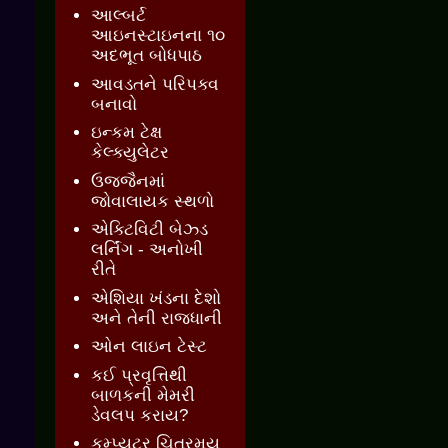
આલ્બર્ટ
આઇનસ્ટાઇનના ૧૦
અદભૂત બોધપાઠ
આવડતને પરિપક્વ
બનાવો
ઇન્કમ ટેક્ષ
કેલ્ક્યુલેટર
ઉજ્જૈનમાં
જોવાલાયક સ્થળો
એક્ટિવિટી બેઝ્ડ
લર્નિંગ - અનોખી
રીતે
એશિયા ખંડના દેશો
અને તેની રાજધાની
ઓન લાઇન ટેસ્ટ
કઈ પ્રવૃત્તિથી
બાળકની મેમરી
ડેવલપ કરાય?
કમ્પ્યુટર ચિત્રમય