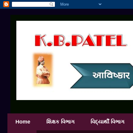
Home
શિક્ષક વિભાગ
વિદ્યાર્થી વિભાગ