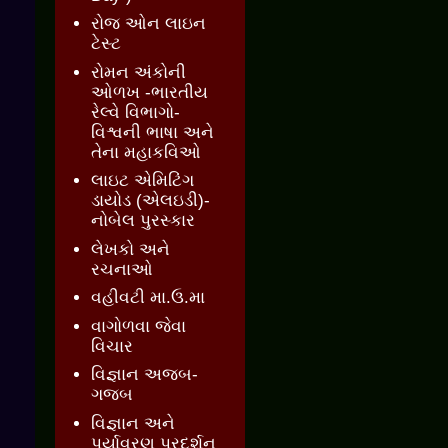
રોજ ઓન લાઇન
ટેસ્ટ
રોમન અંકોની
ઓળખ -ભારતીય
રેલ્વે વિભાગો-
વિશ્વની ભાષા અને
તેના મહાકવિઓ
લાઇટ એમિટિંગ
ડાયોડ (એલઇડી)-
નોબેલ પુરસ્કાર
લેખકો અને
રચનાઓ
વહીવટી મા.ઉ.મા
વાગોળવા જેવા
વિચાર
વિજ્ઞાન અજબ-
ગજબ
વિજ્ઞાન અને
પર્યાવરણ પ્રદર્શન