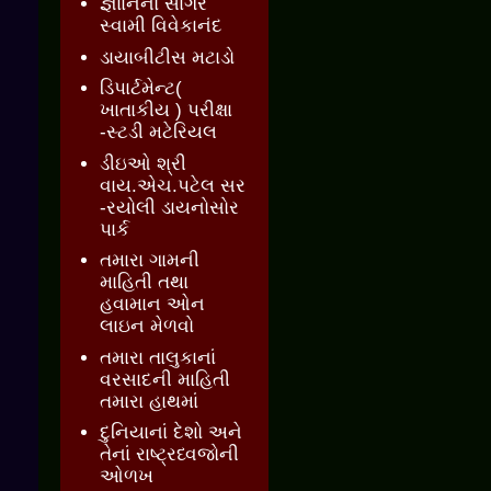
જ્ઞાાનનો સાગર
સ્વામી વિવેકાનંદ
ડાયાબીટીસ મટાડો
ડિપાર્ટમેન્ટ(
ખાતાકીય ) પરીક્ષા
-સ્ટડી મટેરિયલ
ડીઇઓ શ્રી
વાય.એચ.પટેલ સર
-રયોલી ડાયનોસોર
પાર્ક
તમારા ગામની
માહિતી તથા
હવામાન ઓન
લાઇન મેળવો
તમારા તાલુકાનાં
વરસાદની માહિતી
તમારા હાથમાં
દુનિયાનાં દેશો અને
તેનાં રાષ્ટ્રધ્વજોની
ઓળખ