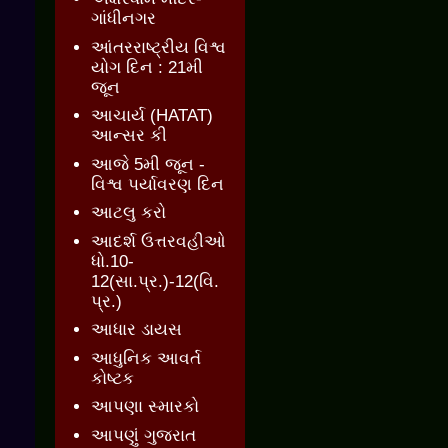
ગાંધીનગર
આંતરરાષ્ટ્રીય વિશ્વ
યોગ દિન : 21મી
જૂન
આચાર્ય (HATAT)
આન્સર કી
આજે 5મી જૂન -
વિશ્વ પર્યાવરણ દિન
આટલુ કરો
આદર્શ ઉત્તરવહીઓ
ધો.10-
12(સા.પ્ર.)-12(વિ.
પ્ર.)
આધાર ડાયસ
આધુનિક આવર્ત
કોષ્ટક
આપણા સ્મારકો
આપણું ગુજરાત