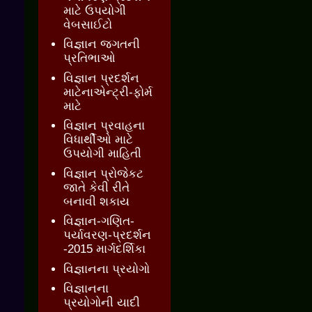
માટે ઉપયોગી
વેબસાઈટો
વિજ્ઞાન જગતની
પ્રતિભાઓ
વિજ્ઞાન પ્રદર્શન
માટેનાએન્ટ્રી-ફોર્મ
માટે
વિજ્ઞાન પ્રવાહના
વિધાર્થીઓ માટે
ઉપયોગી માહિતી
વિજ્ઞાન પ્રોજેકટ
જાતે કેવી રીતે
બનાવી શકાય
વિજ્ઞાન-ગણિત-
પર્યાવરણ-પ્રદર્શન
-2015 માર્ગદર્શિકા
વિજ્ઞાનના પ્રયોગો
વિજ્ઞાનના
પ્રયોગોની યાદી