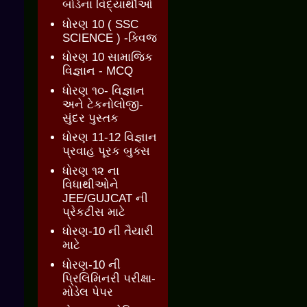
બોર્ડના વિદ્યાર્થીઓ
ધોરણ 10 ( SSC
SCIENCE ) -ક્વિજ
ધોરણ 10 સામાજિક
વિજ્ઞાન - MCQ
ધોરણ ૧૦- વિજ્ઞાન
અને ટેકનોલોજી-
સુંદર પુસ્તક
ધોરણ 11-12 વિજ્ઞાન
પ્રવાહ પૂરક બુક્સ
ધોરણ ૧૨ ના
વિધાથીઓને
JEE/GUJCAT ની
પ્રેકટીસ માટે
ધોરણ-10 ની તૈયારી
માટે
ધોરણ-10 ની
પ્રિલિમિનરી પરીક્ષા-
મોડેલ પેપર