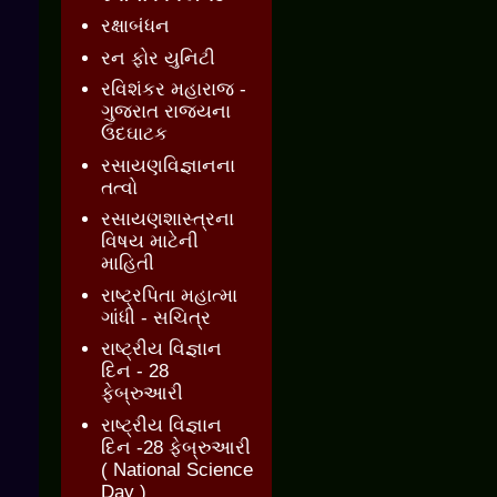
રક્ષાબંધન
રન ફોર યુનિટી
રવિશંકર મહારાજ -
ગુજરાત રાજ્યના
ઉદઘાટક
રસાયણવિજ્ઞાનના
તત્વો
રસાયણશાસ્ત્રના
વિષય માટેની
માહિતી
રાષ્ટ્રપિતા મહાત્મા
ગાંધી - સચિત્ર
રાષ્ટ્રીય વિજ્ઞાન
દિન - 28
ફેબ્રુઆરી
રાષ્ટ્રીય વિજ્ઞાન
દિન -28 ફેબ્રુઆરી
( National Science
Day )