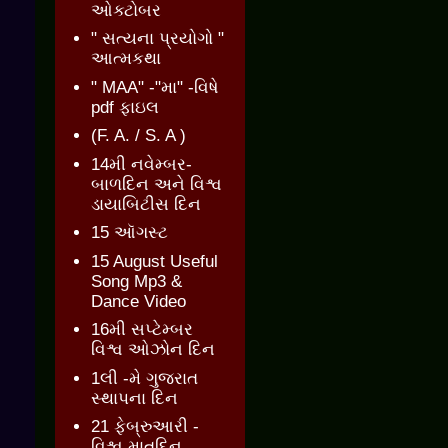
ઓક્ટોબર
" સત્યના પ્રયોગો "
આત્મકથા
" MAA" -"મા" -વિષે
pdf ફાઇલ
(F. A. / S. A )
14મી નવેમ્બર-
બાળદિન અને વિશ્વ
ડાયાબિટીસ દિન
15 ઑગસ્ટ
15 August Useful
Song Mp3 &
Dance Video
16મી સપ્ટેમ્બર
વિશ્વ ઓઝોન દિન
1લી -મે ગુજરાત
સ્થાપના દિન
21 ફેબ્રુઆરી -
વિશ્વ માતૃદિન