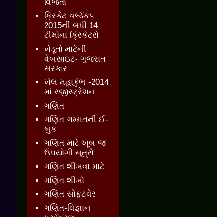
વિજેતા
ક્રિકેટ વર્લ્ડકપ
2015ની બધી 14
ટીમોના ક્રિકેટરો
ખેડૂતો માટેની
વેબસાઇટ- ગુજરાત
સરકાર
ખેલ મહાકુંભ -2014
માં રજીસ્ટ્રેશન
ગણિત
ગણિત ગમ્મતની ઈ-
બુક
ગણિત માટે ખૂબ જ
ઉપયોગી સૂત્રો
ગણિત શીખવા માટે
ગણિત શીખો
ગણિત સોફ્ટવેર
ગણિત-વિજ્ઞાન