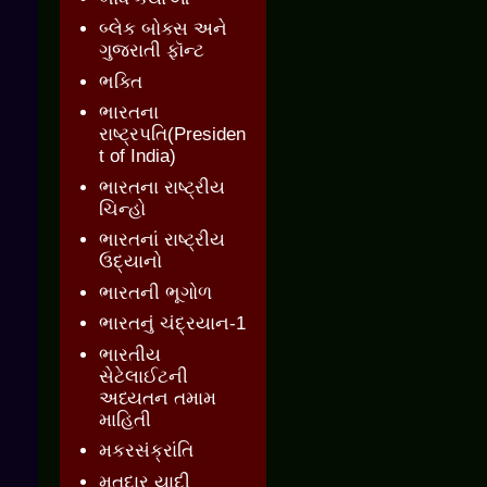
બ્લેક બોક્સ અને
ગુજરાતી ફૉન્ટ
ભક્તિ
ભારતના
રાષ્ટ્રપતિ(Presiden
t of India)
ભારતના રાષ્ટ્રીય
ચિન્હો
ભારતનાં રાષ્ટ્રીય
ઉદ્યાનો
ભારતની ભૂગોળ
ભારતનું ચંદ્રયાન-1
ભારતીય
સેટેલાઈટની
અધ્યતન તમામ
માહિતી
મકરસંક્રાંતિ
મતદાર યાદી