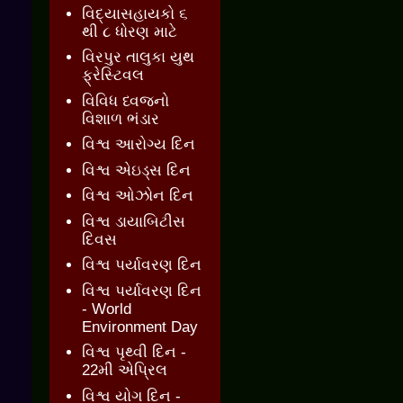
વિદ્યાસહાયકો ૬
થી ૮ ધોરણ માટે
વિરપુર તાલુકા યુથ
ફ્રેસ્ટિવલ
વિવિધ ધ્વજનો
વિશાળ ભંડાર
વિશ્વ આરોગ્ય દિન
વિશ્વ એઇડ્સ દિન
વિશ્વ ઓઝોન દિન
વિશ્વ ડાયાબિટીસ
દિવસ
વિશ્વ પર્યાવરણ દિન
વિશ્વ પર્યાવરણ દિન
- World
Environment Day
વિશ્વ પૃથ્વી દિન -
22મી એપ્રિલ
વિશ્વ યોગ દિન -