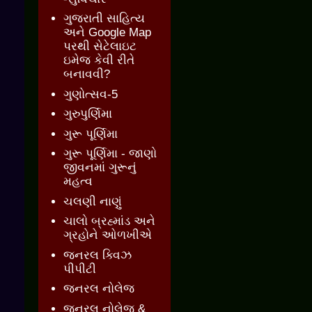
ગુજરાતી સાહિત્ય
અને Google Map
પરથી સેટેલાઇટ
ઇમેજ કેવી રીતે
બનાવવી?
ગુણોત્સવ-5
ગુરુપુર્ણિમા
ગુરૂ પૂર્ણિમા
ગુરૂ પૂર્ણિમા - જાણો
જીવનમાં ગુરૂનું
મહત્વ
ચલણી નાણું
ચાલો બ્રહ્માંડ અને
ગ્રહોને ઓળખીએ
જનરલ ક્વિઝ
પીપીટી
જનરલ નોલેજ
જનરલ નોલેજ &