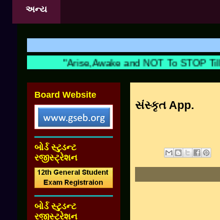
અન્ય
"Arise,Awake and NOT To STOP Till 
Board Website
સંસ્કૃત App.
બોર્ડ સ્ટુડન્ટ
રજીસ્ટ્રેશન
બોર્ડ સ્ટુડન્ટ
રજીસ્ટ્રેશન