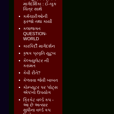
માર્ગદર્શિકા : ઈ-બુક
ચિત્ર સાથે
કર્મચારીઓની
ફરજો તથા કાર્યો
કલાજગત
QUESTION-
WORLD
કારકિર્દી માર્ગદર્શન
કૃષક પ્રવૃતિ યુટુબ
કેલ્ક્યુલેટર ની
કરામત
કેવી રીતે?
કેળવવા જેવી બાબત
કોમ્પ્યૂટર પર 'વોટ્સ
એપ'નો ઉપયોગ
ક્રિકેટ વર્લ્ડ કપ -
આ છે અત્યાર
સુધીના વર્લ્ડ કપ