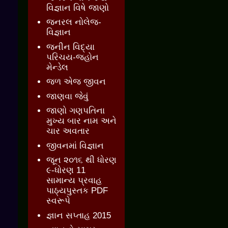
વિજ્ઞાન વિષે જાણો
જનરલ નોલેજ-
વિજ્ઞાન
જનીન વિદ્યા
પરિચય-જ્હોન
મેન્ડેલ
જળ એજ જીવન
જાણવા જેવું
જાણો ગણપતિના
મુખ્ય બાર નામ અને
ચાર અવતાર
જીવનમાં વિજ્ઞાન
જૂન ૨૦૧૬ થી ધોરણ
૯-ધોરણ 11
સામાન્ય પ્રવાહ
પાઠ્યપુસ્તક PDF
સ્વરૂપે
જ્ઞાન સપ્તાહ 2015