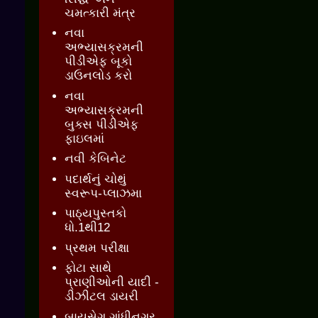
ચમત્કારી મંત્ર
નવા
અભ્યાસક્રમની
પીડીએફ બૂકો
ડાઉનલોડ કરો
નવા
અભ્યાસક્રમની
બુક્સ પીડીએફ
ફાઇલમાં
નવી કેબિનેટ
પદાર્થનું ચોથું
સ્વરૂપ-પ્લાઝમા
પાઠ્યપુસ્તકો
ધો.1થી12
પ્રથમ પરીક્ષા
ફોટા સાથે
પ્રાણીઓની યાદી -
ડીઝીટલ ડાયરી
બાયસેગ ગાંધીનગર