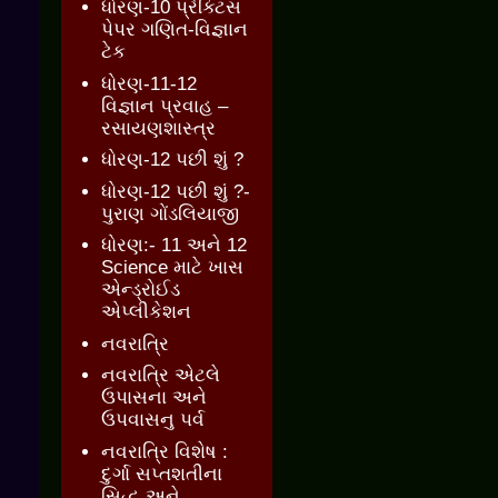
ધોરણ-10 પ્રેક્ટિસ
પેપર ગણિત-વિજ્ઞાન
ટેક
ધોરણ-11-12
વિજ્ઞાન પ્રવાહ –
રસાયણશાસ્ત્ર
ધોરણ-12 પછી શું ?
ધોરણ-12 પછી શું ?-
પુરાણ ગોંડલિયાજી
ધોરણ:- 11 અને 12
Science માટે ખાસ
એન્ડ્રોઈડ
એપ્લીકેશન
નવરાત્રિ
નવરાત્રિ એટલે
ઉપાસના અને
ઉપવાસનુ પર્વ
નવરાત્રિ વિશેષ :
દુર્ગા સપ્તશતીના
સિદ્ધ અને