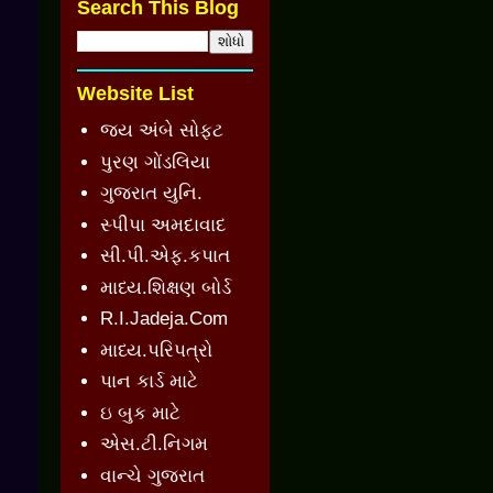
Search This Blog
Website List
જય અંબે સોફ્ટ
પુરણ ગોંડલિયા
ગુજરાત યુનિ.
સ્પીપા અમદાવાદ
સી.પી.એફ.કપાત
માધ્ય.શિક્ષણ બોર્ડ
R.I.Jadeja.Com
માધ્ય.પરિપત્રો
પાન કાર્ડ માટે
ઇ બુક માટે
એસ.ટી.નિગમ
વાન્ચે ગુજરાત