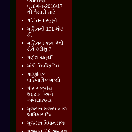
પર્યાવરણ
પ્રદર્શન-2016/17
ની તૈયારી માટે
ગણિતના સૂત્રો
ગણિતની 101 શોર્ટ
કી
ગણિતમાં કામ કેવી
રીતે કરીશું ?
ગણેશ ચતુર્થી
ગાંધી નિર્વાણદિન
ગાણિતિક
પારિભાષિક શબ્દો
ગીર રાષ્ટ્રીય
ઉદ્યાન અને
અભયારણ્ય
ગુજરાત રાજ્ય બાળ
અધિકાર દિન
ગુજરાત વિધાનસભા
ગુજરાત વિષે જનરલ