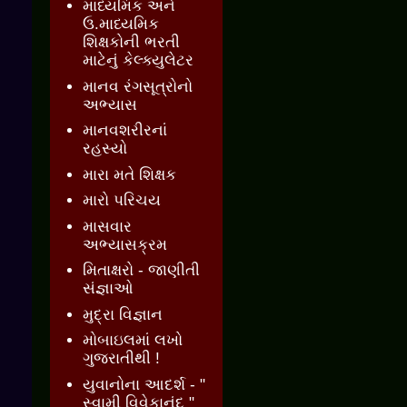
માધ્યમિક અને
ઉ.માધ્યમિક
શિક્ષકોની ભરતી
માટેનું કેલ્ક્યુલેટર
માનવ રંગસૂત્રોનો
અભ્યાસ
માનવશરીરનાં
રહસ્યો
મારા મતે શિક્ષક
મારો પરિચય
માસવાર
અભ્યાસક્રમ
મિતાક્ષરો - જાણીતી
સંજ્ઞાઓ
મુદ્રા વિજ્ઞાન
મોબાઇલમાં લખો
ગુજરાતીથી !
યુવાનોના આદર્શ - "
સ્વામી વિવેકાનંદ "