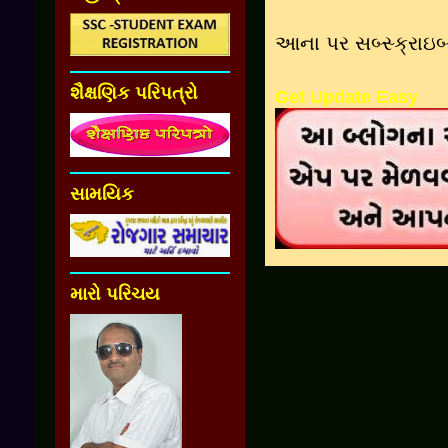
આના પર સબ્સ્ક્રાઇ
શૈક્ષણિક પરિપત્રો
Get Update Easy
સામયિક
મારો પરિચય