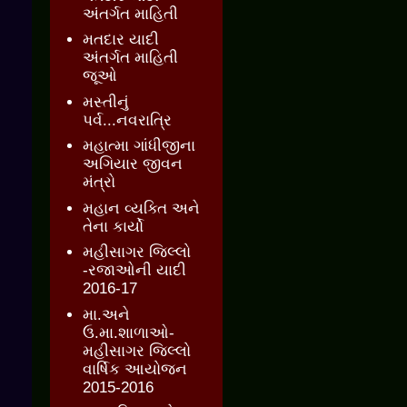
અંતર્ગત માહિતી
મતદાર યાદી
અંતર્ગત માહિતી
જૂઓ
મસ્તીનું
પર્વ...નવરાત્રિ
મહાત્મા ગાંધીજીના
અગિયાર જીવન
મંત્રો
મહાન વ્યક્તિ અને
તેના કાર્યો
મહીસાગર જિલ્લો
-રજાઓની યાદી
2016-17
મા.અને
ઉ.મા.શાળાઓ-
મહીસાગર જિલ્લો
વાર્ષિક આયોજન
2015-2016