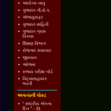
આરોગ્ય ખાતુ
ગુજરાત ગૌ.સે.પ.
એજ્યુસફર
ગુજરાત માહિતી
ગુજરાત ગ્રામ
વિકાસ
શિક્ષણ વિભાગ
રોજગાર સમાચાર
જીસ્વાન
ઓજસ
રાજ્ય પરીક્ષા બોર્ડ
વિદ્યાસહાયક
ભરતી
અગત્યની પોસ્ટ
" રાષ્ટ્રીય એકતા
દિન " - 31