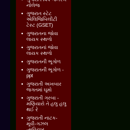
નોલેજ
ગુજરાત સ્ટેટ
એલિજિબિલીટી
ટેસ્ટ (GSET)
ગુજરાતના જોવા
લાયક સ્થળો
ગુજરાતનાં જોવા
લાયક સ્થળો
ગુજરાતની ભૂગોળ
ગુજરાતની ભૂગોળ -
ppt
ગુજરાતી અખબાર
જગતમાં ઘૂમો
ગુજરાતી ગરબા -
મણિયારો તે હલુ હલુ
થઈ રે
ગુજરાતી નાટક-
મૂવી-ગઝલ
-સુવિચાર