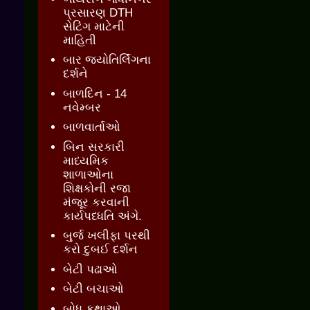
પ્રસારણ DTH
સેટિંગ માટેની
માહિતી
બાર જ્‍યોતિર્લિંગના
દર્શને
બાળદિન - 14
નવેમ્બર
બાળવાર્તાઓ
બિન સરકારી
માધ્યમિક
શાળાઓના
શિક્ષકોની રજા
મંજૂર કરવાની
કાર્યપધ્ધતિ અંગે.
બુર્જ ખલીફા પરથી
કરો દુબઈ દર્શન
બેટી પઢાઓ
બેટી બચાઓ
બોધ કથાઓ