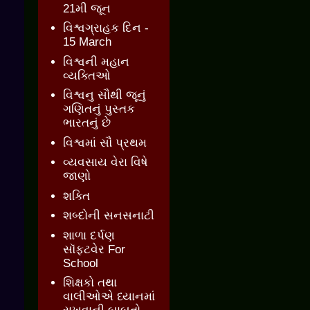
21મી જૂન
વિશ્વગ્રાહક દિન -
15 March
વિશ્વની મહાન
વ્યક્તિઓ
વિશ્વનુ સૌથી જૂનું
ગણિતનું પુસ્તક
ભારતનું છે
વિશ્વમાં સૌ પ્રથમ
વ્યવસાય વેરા વિષે
જાણો
શક્તિ
શબ્દોની સનસનાટી
શાળા દર્પણ
સૉફ્ટવેર For
School
શિક્ષકો તથા
વાલીઓએ ધ્યાનમાં