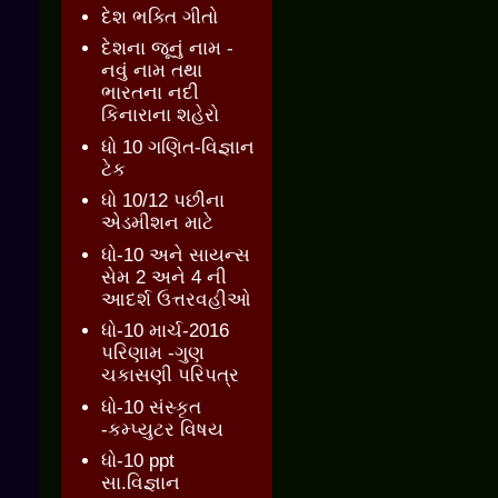
દેશ ભક્તિ ગીતો
દેશના જૂનું નામ -
નવું નામ તથા
ભારતના નદી
કિનારાના શહેરો
ધો 10 ગણિત-વિજ્ઞાન
ટેક
ધો 10/12 પછીના
એડમીશન માટે
ધો-10 અને સાયન્સ
સેમ 2 અને 4 ની
આદર્શ ઉત્તરવહીઓ
ધો-10 માર્ચ-2016
પરિણામ -ગુણ
ચકાસણી પરિપત્ર
ધો-10 સંસ્કૃત
-કમ્પ્યુટર વિષય
ધો-10 ppt
સા.વિજ્ઞાન