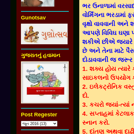
ભર ઉનાળામાં વરસાદ
વોર્મિંગના ભરડામાં 
Gunotsav
વૃક્ષો વાવવાની અને
આપણે વિવિઘ ઘણા પ્ર
શકીએ છીએ જ્યારે ગ
છે અને તેના માટે 
ગુજરાતનું હવામાન
દોડાવવાની જ જરૂર 
1. શક્ય હોય ત્યા
સાઇકલનો ઉપયોગ ક
2. ઇલેકટ્રોનિક વસ
દો.
3. કચરો જ્યાં-ત્યાં 
4. સપ્તાહમાં કેટલા
Post Regester
સ્નાન કરો.
5. દાંતણ અથવા દાઢી