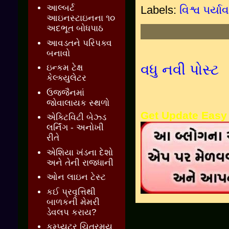
આલ્બર્ટ
Labels:
વિશ્વ પર્
આઇનસ્ટાઇનના ૧૦
અદભૂત બોધપાઠ
આવડતને પરિપક્વ
બનાવો
વધુ નવી પોસ્ટ
ઇન્કમ ટેક્ષ
કેલ્ક્યુલેટર
ઉજ્જૈનમાં
જોવાલાયક સ્થળો
Get Update Easy
એક્ટિવિટી બેઝ્ડ
લર્નિંગ - અનોખી
રીતે
એશિયા ખંડના દેશો
અને તેની રાજધાની
ઓન લાઇન ટેસ્ટ
કઈ પ્રવૃત્તિથી
બાળકની મેમરી
ડેવલપ કરાય?
કમ્પ્યુટર ચિત્રમય