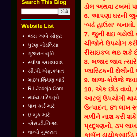
Search This Blog
ડોલ અથવા ટબમાં પા
6. આપણા ઘરની જુ
‘બર્ડ હાઉસ’ બનાવો.
Website List
7. જુની થઇ ગયેલી
જય અંબે સોફ્ટ
ચીજોને ઉપયોગ કરી
પુરણ ગોંડલિયા
રીસાઇકલ થઇ શકે છ
ગુજરાત યુનિ.
8. બજાર જાવ ત્યાર
સ્પીપા અમદાવાદ
પ્લાસ્ટિકની થેલીની
સી.પી.એફ.કપાત
9. શાળા-કોલેજે જવ
માધ્ય.શિક્ષણ બોર્ડ
10. એક છોડ વાવો, ક
R.I.Jadeja.Com
માધ્ય.પરિપત્રો
આટલું ઉપયોગી થાય
પાન કાર્ડ માટે
ઉત્પાદન, ૪૧ લાખ રૂપ
ઇ બુક માટે
મળીને નાશ કરી શકે
એસ.ટી.નિગમ
પ્રદૂષણનો, ૩૫ લાખ ર
વાન્ચે ગુજરાત
કાર્બન ડાયોકસાઈડ શો