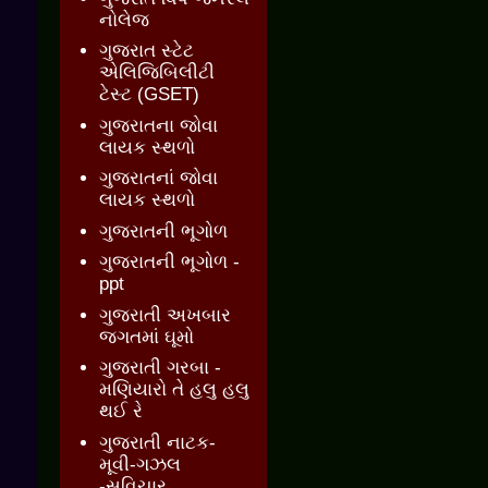
નોલેજ
ગુજરાત સ્ટેટ
એલિજિબિલીટી
ટેસ્ટ (GSET)
ગુજરાતના જોવા
લાયક સ્થળો
ગુજરાતનાં જોવા
લાયક સ્થળો
ગુજરાતની ભૂગોળ
ગુજરાતની ભૂગોળ -
ppt
ગુજરાતી અખબાર
જગતમાં ઘૂમો
ગુજરાતી ગરબા -
મણિયારો તે હલુ હલુ
થઈ રે
ગુજરાતી નાટક-
મૂવી-ગઝલ
-સુવિચાર