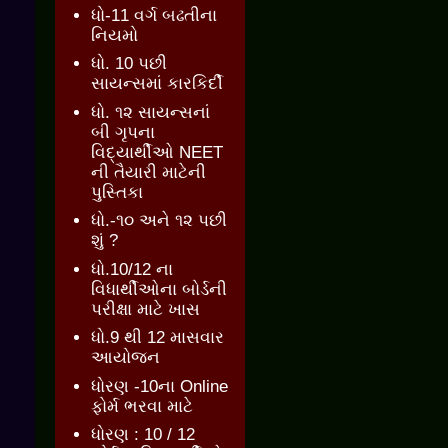
ધો-11 વર્ગ બઢતીના
નિયમો
ધો. 10 પછી
સાયન્સમાં કારકિર્દી
ધો. ૧૨ સાયન્સનાં
બી ગૃપના
વિદ્યાર્થીઓ NEET
ની તૈયારી માટેની
પુસ્તિકા
ધો.-૧૦ અને ૧૨ પછી
શું ?
ધો.10/12 ના
વિધાર્થીઓના બોર્ડની
પરીક્ષા માટે ખાસ
ધો.9 થી 12 માસવાર
આયોજન
ધોરણ -10ના Online
ફોર્મ ભરવા માટે
ધોરણ : 10 / 12