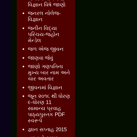
વિજ્ઞાન વિષે જાણો
જનરલ નોલેજ-
વિજ્ઞાન
જનીન વિદ્યા
પરિચય-જ્હોન
મેન્ડેલ
જળ એજ જીવન
જાણવા જેવું
જાણો ગણપતિના
મુખ્ય બાર નામ અને
ચાર અવતાર
જીવનમાં વિજ્ઞાન
જૂન ૨૦૧૬ થી ધોરણ
૯-ધોરણ 11
સામાન્ય પ્રવાહ
પાઠ્યપુસ્તક PDF
સ્વરૂપે
જ્ઞાન સપ્તાહ 2015