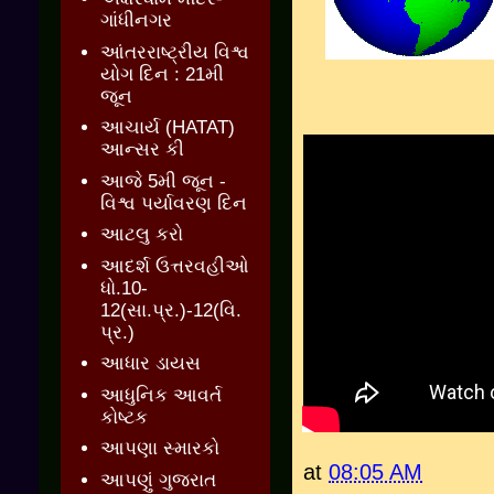
ગાંધીનગર
આંતરરાષ્ટ્રીય વિશ્વ
યોગ દિન : 21મી
જૂન
આચાર્ય (HATAT)
આન્સર કી
આજે 5મી જૂન -
વિશ્વ પર્યાવરણ દિન
આટલુ કરો
આદર્શ ઉત્તરવહીઓ
ધો.10-
12(સા.પ્ર.)-12(વિ.
પ્ર.)
આધાર ડાયસ
આધુનિક આવર્ત
કોષ્ટક
આપણા સ્મારકો
at
08:05 AM
આપણું ગુજરાત