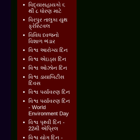
વિદ્યાસહાયકો ૬
થી ૮ ધોરણ માટે
વિરપુર તાલુકા યુથ
ફ્રેસ્ટિવલ
વિવિધ ધ્વજનો
વિશાળ ભંડાર
વિશ્વ આરોગ્ય દિન
વિશ્વ એઇડ્સ દિન
વિશ્વ ઓઝોન દિન
વિશ્વ ડાયાબિટીસ
દિવસ
વિશ્વ પર્યાવરણ દિન
વિશ્વ પર્યાવરણ દિન
- World
Environment Day
વિશ્વ પૃથ્વી દિન -
22મી એપ્રિલ
વિશ્વ યોગ દિન -