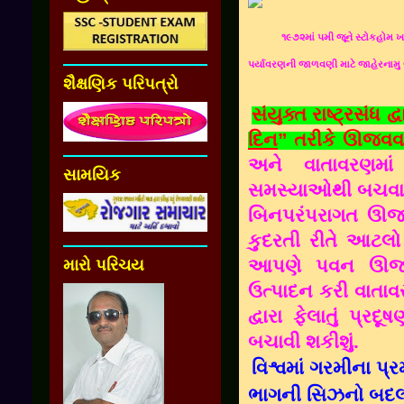
૧૯૭૨માં પમી જૂને સ્ટોકહોમ 
પર્યાવરણની જાળવણી માટે જાહેરનામુ 
શૈક્ષણિક પરિપત્રો
સંયુક્ત રાષ્ટ્રસંધ 
દિન
” તરીકે ઊજવવાનુ
અને વાતાવરણમાં
સામયિક
સમસ્યાઓથી બચવા મા
બિનપરંપરાગત ઊર્
કુદરતી રીતે આટલો 
આપણે પવન ઊર્જા
મારો પરિચય
ઉત્પાદન કરી વાતાવ
દ્વારા ફેલાતું પ્ર
બચાવી શકીશું.
વિશ્વમાં ગરમીના પ્
ભાગની સિઝનો બદલાઈ