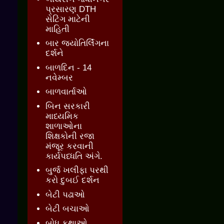
પ્રસારણ DTH
સેટિંગ માટેની
માહિતી
બાર જ્‍યોતિર્લિંગના
દર્શને
બાળદિન - 14
નવેમ્બર
બાળવાર્તાઓ
બિન સરકારી
માધ્યમિક
શાળાઓના
શિક્ષકોની રજા
મંજૂર કરવાની
કાર્યપધ્ધતિ અંગે.
બુર્જ ખલીફા પરથી
કરો દુબઈ દર્શન
બેટી પઢાઓ
બેટી બચાઓ
બોધ કથાઓ