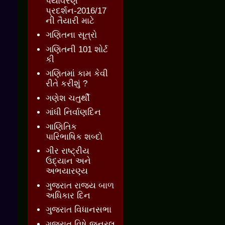
પર્યાવરણ
પ્રદર્શન-2016/17
ની તૈયારી માટે
ગણિતના સૂત્રો
ગણિતની 101 શોર્ટ
કી
ગણિતમાં કામ કેવી
રીતે કરીશું ?
ગણેશ ચતુર્થી
ગાંધી નિર્વાણદિન
ગાણિતિક
પારિભાષિક શબ્દો
ગીર રાષ્ટ્રીય
ઉદ્યાન અને
અભયારણ્ય
ગુજરાત રાજ્ય બાળ
અધિકાર દિન
ગુજરાત વિધાનસભા
ગુજરાત વિષે જનરલ