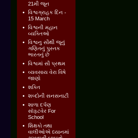
21મી જૂન
વિશ્વગ્રાહક દિન -
15 March
વિશ્વની મહાન
વ્યક્તિઓ
વિશ્વનુ સૌથી જૂનું
ગણિતનું પુસ્તક
ભારતનું છે
વિશ્વમાં સૌ પ્રથમ
વ્યવસાય વેરા વિષે
જાણો
શક્તિ
શબ્દોની સનસનાટી
શાળા દર્પણ
સૉફ્ટવેર For
School
શિક્ષકો તથા
વાલીઓએ ધ્યાનમાં