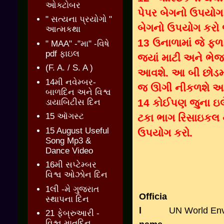
ઓક્ટોબર
પેપર બેગનો ઉપયોગ 
" સત્યના પ્રયોગો "
બેગનો ઉપયોગ કરો 
આત્મકથા
13 ઉનાળામાં જે ફ
" MAA" -"મા" -વિષે
pdf ફાઇલ
જ્યાં માટી અને ભે
(F. A. / S. A )
આવશે. આ બી છોડમા
14મી નવેમ્બર-
જ ઊગી નીકળશે અને
બાળદિન અને વિશ્વ
14 કોઈપણ જુના ઇલે
ડાયાબિટીસ દિન
15 ઑગસ્ટ
ટકા ભાગ રિસાઇકલ થઈ
15 August Useful
ઉપયોગ કરો.
Song Mp3 &
Dance Video
16મી સપ્ટેમ્બર
વિશ્વ ઓઝોન દિન
1લી -મે ગુજરાત
Officia
સ્થાપના દિન
l
UN World En
21 ફેબ્રુઆરી -
વિશ્વ માતૃદિન