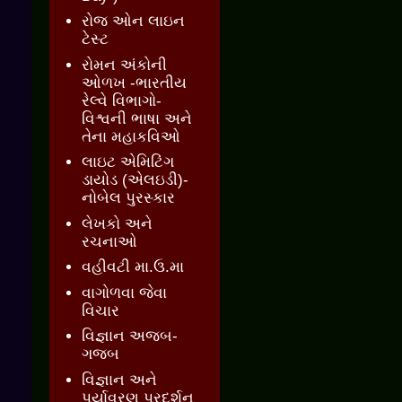
રોજ ઓન લાઇન
ટેસ્ટ
રોમન અંકોની
ઓળખ -ભારતીય
રેલ્વે વિભાગો-
વિશ્વની ભાષા અને
તેના મહાકવિઓ
લાઇટ એમિટિંગ
ડાયોડ (એલઇડી)-
નોબેલ પુરસ્કાર
લેખકો અને
રચનાઓ
વહીવટી મા.ઉ.મા
વાગોળવા જેવા
વિચાર
વિજ્ઞાન અજબ-
ગજબ
વિજ્ઞાન અને
પર્યાવરણ પ્રદર્શન