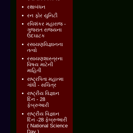
રક્ષાબંધન
રન ફોર યુનિટી
રવિશંકર મહારાજ -
ગુજરાત રાજ્યના
ઉદઘાટક
રસાયણવિજ્ઞાનના
તત્વો
રસાયણશાસ્ત્રના
વિષય માટેની
માહિતી
રાષ્ટ્રપિતા મહાત્મા
ગાંધી - સચિત્ર
રાષ્ટ્રીય વિજ્ઞાન
દિન - 28
ફેબ્રુઆરી
રાષ્ટ્રીય વિજ્ઞાન
દિન -28 ફેબ્રુઆરી
( National Science
Day )