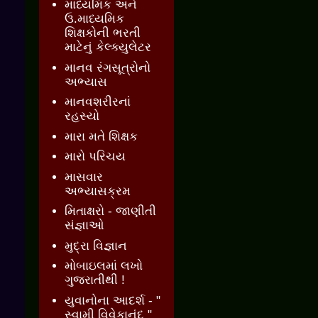
માધ્યમિક અને
ઉ.માધ્યમિક
શિક્ષકોની ભરતી
માટેનું કેલ્ક્યુલેટર
માનવ રંગસૂત્રોનો
અભ્યાસ
માનવશરીરનાં
રહસ્યો
મારા મતે શિક્ષક
મારો પરિચય
માસવાર
અભ્યાસક્રમ
મિતાક્ષરો - જાણીતી
સંજ્ઞાઓ
મુદ્રા વિજ્ઞાન
મોબાઇલમાં લખો
ગુજરાતીથી !
યુવાનોના આદર્શ - "
સ્વામી વિવેકાનંદ "