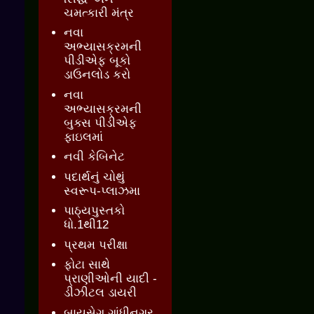
ચમત્કારી મંત્ર
નવા
અભ્યાસક્રમની
પીડીએફ બૂકો
ડાઉનલોડ કરો
નવા
અભ્યાસક્રમની
બુક્સ પીડીએફ
ફાઇલમાં
નવી કેબિનેટ
પદાર્થનું ચોથું
સ્વરૂપ-પ્લાઝમા
પાઠ્યપુસ્તકો
ધો.1થી12
પ્રથમ પરીક્ષા
ફોટા સાથે
પ્રાણીઓની યાદી -
ડીઝીટલ ડાયરી
બાયસેગ ગાંધીનગર