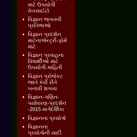
માટે ઉપયોગી
વેબસાઈટો
વિજ્ઞાન જગતની
પ્રતિભાઓ
વિજ્ઞાન પ્રદર્શન
માટેનાએન્ટ્રી-ફોર્મ
માટે
વિજ્ઞાન પ્રવાહના
વિધાર્થીઓ માટે
ઉપયોગી માહિતી
વિજ્ઞાન પ્રોજેકટ
જાતે કેવી રીતે
બનાવી શકાય
વિજ્ઞાન-ગણિત-
પર્યાવરણ-પ્રદર્શન
-2015 માર્ગદર્શિકા
વિજ્ઞાનના પ્રયોગો
વિજ્ઞાનના
પ્રયોગોની યાદી