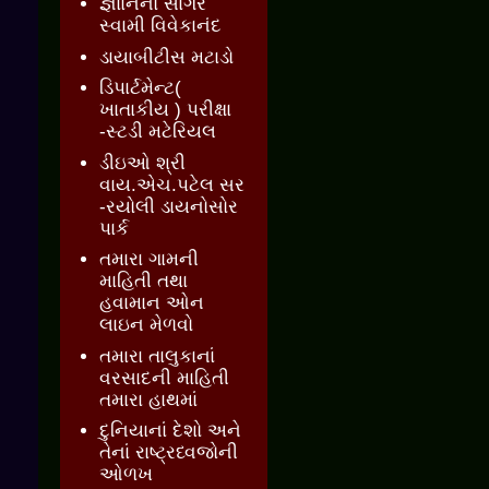
જ્ઞાાનનો સાગર
સ્વામી વિવેકાનંદ
ડાયાબીટીસ મટાડો
ડિપાર્ટમેન્ટ(
ખાતાકીય ) પરીક્ષા
-સ્ટડી મટેરિયલ
ડીઇઓ શ્રી
વાય.એચ.પટેલ સર
-રયોલી ડાયનોસોર
પાર્ક
તમારા ગામની
માહિતી તથા
હવામાન ઓન
લાઇન મેળવો
તમારા તાલુકાનાં
વરસાદની માહિતી
તમારા હાથમાં
દુનિયાનાં દેશો અને
તેનાં રાષ્ટ્રધ્વજોની
ઓળખ