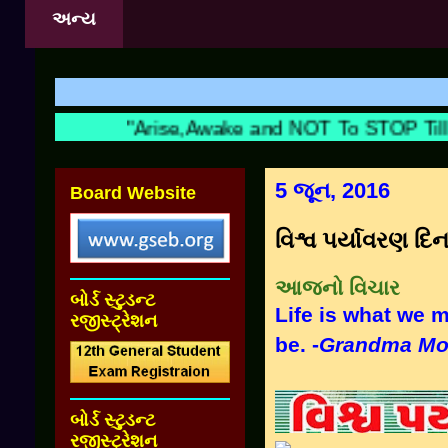
અન્ય
"Arise,Awake and NOT To STOP Till T
5 જૂન, 2016
Board Website
વિશ્વ પર્યાવરણ દ
આજનો વિચાર
બોર્ડ સ્ટુડન્ટ
Life is what we m
રજીસ્ટ્રેશન
be. -
Grandma Mo
બોર્ડ સ્ટુડન્ટ
રજીસ્ટ્રેશન