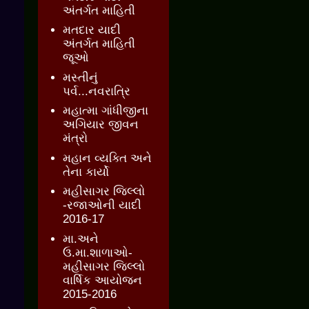
અંતર્ગત માહિતી
મતદાર યાદી
અંતર્ગત માહિતી
જૂઓ
મસ્તીનું
પર્વ...નવરાત્રિ
મહાત્મા ગાંધીજીના
અગિયાર જીવન
મંત્રો
મહાન વ્યક્તિ અને
તેના કાર્યો
મહીસાગર જિલ્લો
-રજાઓની યાદી
2016-17
મા.અને
ઉ.મા.શાળાઓ-
મહીસાગર જિલ્લો
વાર્ષિક આયોજન
2015-2016