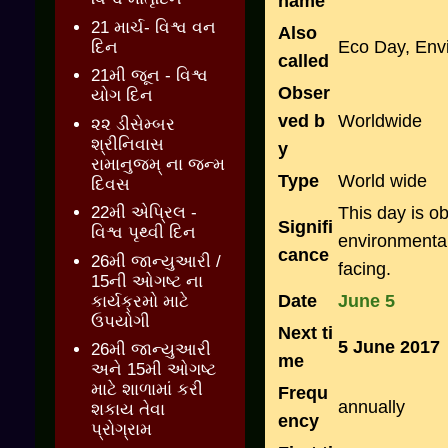
name
21 માર્ચ- વિશ્વ વન
Also
Eco Day, En
દિન
called
21મી જૂન - વિશ્વ
Obser
યોગ દિન
ved b
Worldwide
૨૨ ડીસેમ્બર
શ્રીનિવાસ
y
રામાનુજમ્ ના જન્મ
Type
World wide
દિવસ
This day is o
22મી એપ્રિલ -
Signifi
વિશ્વ પૃથ્વી દિન
environmental
cance
26મી જાન્યુઆરી /
facing.
15ની ઓગષ્ટ ના
Date
June 5
કાર્યક્રમો માટે
ઉપયોગી
Next ti
5 June 2017
26મી જાન્યુઆરી
me
અને 15મી ઓગષ્ટ
માટે શાળામાં કરી
Frequ
annually
શકાય તેવા
ency
પ્રોગ્રામ