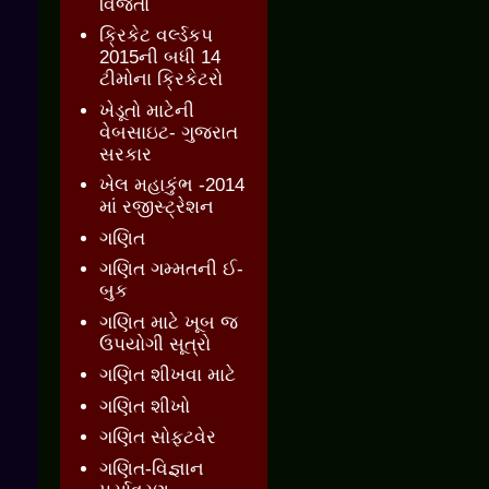
વિજેતા
ક્રિકેટ વર્લ્ડકપ
2015ની બધી 14
ટીમોના ક્રિકેટરો
ખેડૂતો માટેની
વેબસાઇટ- ગુજરાત
સરકાર
ખેલ મહાકુંભ -2014
માં રજીસ્ટ્રેશન
ગણિત
ગણિત ગમ્મતની ઈ-
બુક
ગણિત માટે ખૂબ જ
ઉપયોગી સૂત્રો
ગણિત શીખવા માટે
ગણિત શીખો
ગણિત સોફ્ટવેર
ગણિત-વિજ્ઞાન