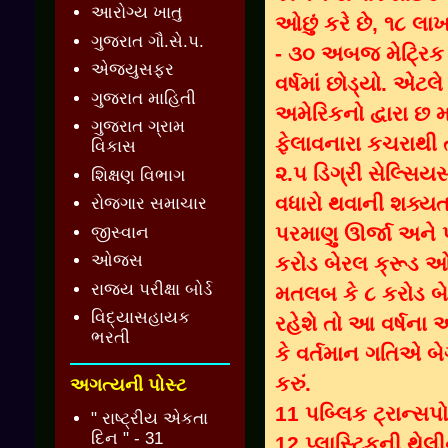
આરોગ્ય ખાતુ
ઓછું કરે છે, ૧૮ લ
ગુજરાત ગૌ.સે.પ.
- ૩૦ અબજ મેટ્રિ
એજ્યુસફર
વર્ષમાં છોડ્યો. એટલ
ગુજરાત માહિતી
અમેરિકનો દ્વારા છ 
ગુજરાત ગ્રામ
ફેલાવનારા કચરાથી ત
વિકાસ
૨.૫ ડિગ્રી સેલ્સિયસ 
શિક્ષણ વિભાગ
વધારો થવાની શક્યતા દ
રોજગાર સમાચાર
પરમાણુ ઊર્જા અને 
જીસ્વાન
ઓજસ
કરોડ બેરલ ક્રૂડ ઓઈ
રાજ્ય પરીક્ષા બોર્ડ
મતલબ કે ૮ કરોડ બ
વિદ્યાસહાયક
રહેશે તો આ વર્ષના 
ભરતી
કે વર્તમાન ગતિએ બેગ
કરું.
અગત્યની પોસ્ટ
11 પબ્લિક ટ્રાન્સપો
" રાષ્ટ્રીય એકતા
દિન " - 31
12 પ્લાસ્ટિકની થે