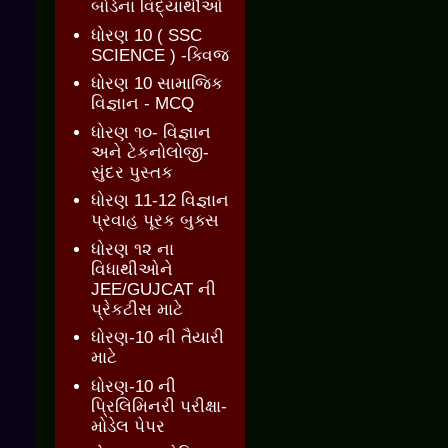
બોર્ડના વિદ્યાર્થીઓ
ધોરણ 10 ( SSC
SCIENCE ) -ક્વિજ
ધોરણ 10 સામાજિક
વિજ્ઞાન - MCQ
ધોરણ ૧૦- વિજ્ઞાન
અને ટેકનોલોજી-
સુંદર પુસ્તક
ધોરણ 11-12 વિજ્ઞાન
પ્રવાહ પૂરક બુક્સ
ધોરણ ૧૨ ના
વિધાથીઓને
JEE/GUJCAT ની
પ્રેકટીસ માટે
ધોરણ-10 ની તૈયારી
માટે
ધોરણ-10 ની
પ્રિલિમિનરી પરીક્ષા-
મોડેલ પેપર