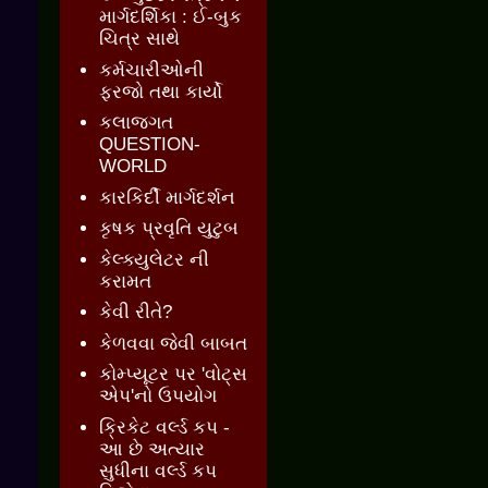
માર્ગદર્શિકા : ઈ-બુક
ચિત્ર સાથે
કર્મચારીઓની
ફરજો તથા કાર્યો
કલાજગત
QUESTION-
WORLD
કારકિર્દી માર્ગદર્શન
કૃષક પ્રવૃતિ યુટુબ
કેલ્ક્યુલેટર ની
કરામત
કેવી રીતે?
કેળવવા જેવી બાબત
કોમ્પ્યૂટર પર 'વોટ્સ
એપ'નો ઉપયોગ
ક્રિકેટ વર્લ્ડ કપ -
આ છે અત્યાર
સુધીના વર્લ્ડ કપ