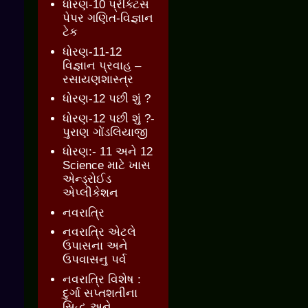
ધોરણ-10 પ્રેક્ટિસ
પેપર ગણિત-વિજ્ઞાન
ટેક
ધોરણ-11-12
વિજ્ઞાન પ્રવાહ –
રસાયણશાસ્ત્ર
ધોરણ-12 પછી શું ?
ધોરણ-12 પછી શું ?-
પુરાણ ગોંડલિયાજી
ધોરણ:- 11 અને 12
Science માટે ખાસ
એન્ડ્રોઈડ
એપ્લીકેશન
નવરાત્રિ
નવરાત્રિ એટલે
ઉપાસના અને
ઉપવાસનુ પર્વ
નવરાત્રિ વિશેષ :
દુર્ગા સપ્તશતીના
સિદ્ધ અને