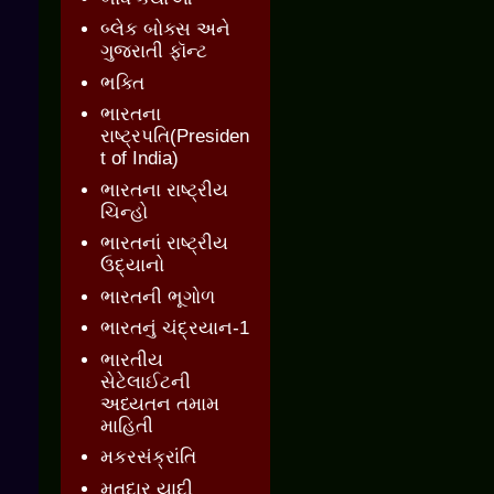
બ્લેક બોક્સ અને
ગુજરાતી ફૉન્ટ
ભક્તિ
ભારતના
રાષ્ટ્રપતિ(Presiden
t of India)
ભારતના રાષ્ટ્રીય
ચિન્હો
ભારતનાં રાષ્ટ્રીય
ઉદ્યાનો
ભારતની ભૂગોળ
ભારતનું ચંદ્રયાન-1
ભારતીય
સેટેલાઈટની
અધ્યતન તમામ
માહિતી
મકરસંક્રાંતિ
મતદાર યાદી