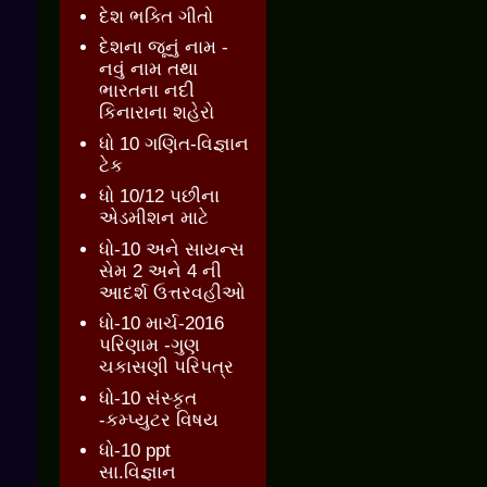
દેશ ભક્તિ ગીતો
દેશના જૂનું નામ -
નવું નામ તથા
ભારતના નદી
કિનારાના શહેરો
ધો 10 ગણિત-વિજ્ઞાન
ટેક
ધો 10/12 પછીના
એડમીશન માટે
ધો-10 અને સાયન્સ
સેમ 2 અને 4 ની
આદર્શ ઉત્તરવહીઓ
ધો-10 માર્ચ-2016
પરિણામ -ગુણ
ચકાસણી પરિપત્ર
ધો-10 સંસ્કૃત
-કમ્પ્યુટર વિષય
ધો-10 ppt
સા.વિજ્ઞાન