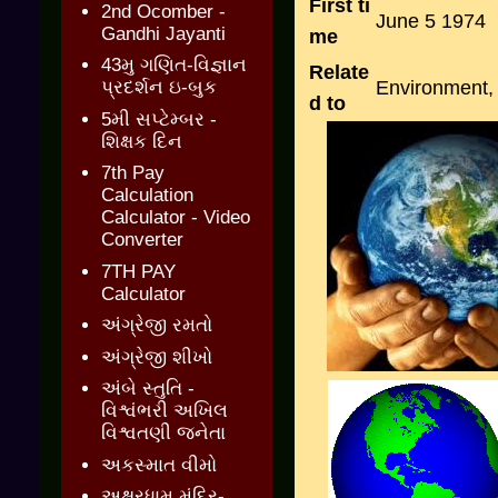
First ti
2nd Ocomber -
June 5 1974
Gandhi Jayanti
me
43મુ ગણિત-વિજ્ઞાન
Relate
Environment, 
પ્રદર્શન ઇ-બુક
d to
5મી સપ્ટેમ્બર -
શિક્ષક દિન
7th Pay
Calculation
Calculator - Video
Converter
7TH PAY
Calculator
અંગ્રેજી રમતો
અંગ્રેજી શીખો
અંબે સ્તુતિ -
વિશ્વંભરી અખિલ
વિશ્વતણી જનેતા
અકસ્માત વીમો
અક્ષરધામ મંદિર-