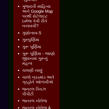
ગુજરાતી સાહિત્ય
અને Google Map
પરથી સેટેલાઇટ
ઇમેજ કેવી રીતે
બનાવવી?
ગુણોત્સવ-5
ગુરુપુર્ણિમા
ગુરૂ પૂર્ણિમા
ગુરૂ પૂર્ણિમા - જાણો
જીવનમાં ગુરૂનું
મહત્વ
ચલણી નાણું
ચાલો બ્રહ્માંડ અને
ગ્રહોને ઓળખીએ
જનરલ ક્વિઝ
પીપીટી
જનરલ નોલેજ
જનરલ નોલેજ &