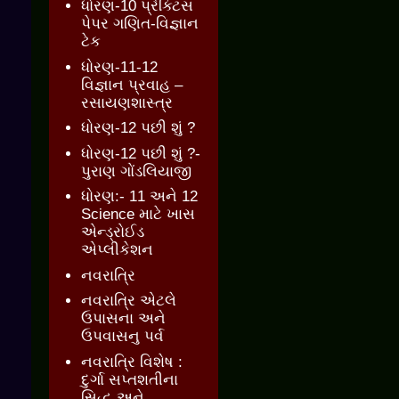
ધોરણ-10 પ્રેક્ટિસ
પેપર ગણિત-વિજ્ઞાન
ટેક
ધોરણ-11-12
વિજ્ઞાન પ્રવાહ –
રસાયણશાસ્ત્ર
ધોરણ-12 પછી શું ?
ધોરણ-12 પછી શું ?-
પુરાણ ગોંડલિયાજી
ધોરણ:- 11 અને 12
Science માટે ખાસ
એન્ડ્રોઈડ
એપ્લીકેશન
નવરાત્રિ
નવરાત્રિ એટલે
ઉપાસના અને
ઉપવાસનુ પર્વ
નવરાત્રિ વિશેષ :
દુર્ગા સપ્તશતીના
સિદ્ધ અને