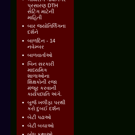
પ્રસારણ DTH
સેટિંગ માટેની
માહિતી
બાર જ્‍યોતિર્લિંગના
દર્શને
બાળદિન - 14
નવેમ્બર
બાળવાર્તાઓ
બિન સરકારી
માધ્યમિક
શાળાઓના
શિક્ષકોની રજા
મંજૂર કરવાની
કાર્યપધ્ધતિ અંગે.
બુર્જ ખલીફા પરથી
કરો દુબઈ દર્શન
બેટી પઢાઓ
બેટી બચાઓ
બોધ કથાઓ