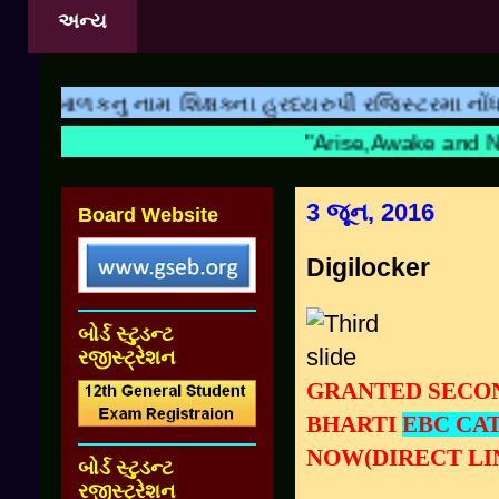
અન્ય
 બાળકનુ નામ શિક્ષકના હ્રદયરુપી રજિસ્ટરમા નોંધાય છે
"Arise,Awake an
3 જૂન, 2016
Board Website
Digilocker
બોર્ડ સ્ટુડન્ટ
રજીસ્ટ્રેશન
GRANTED SECO
BHARTI
EBC CA
NOW(DIRECT LI
બોર્ડ સ્ટુડન્ટ
રજીસ્ટ્રેશન