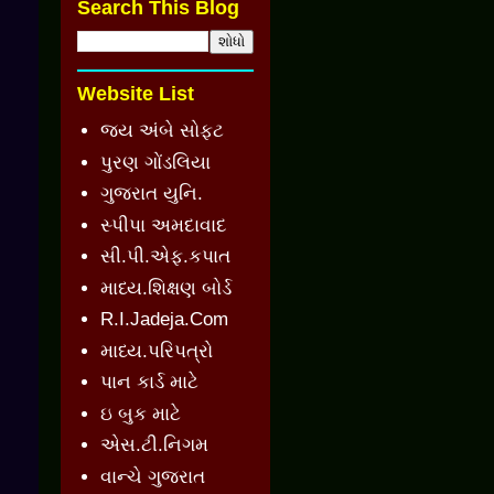
Search This Blog
Website List
જય અંબે સોફ્ટ
પુરણ ગોંડલિયા
ગુજરાત યુનિ.
સ્પીપા અમદાવાદ
સી.પી.એફ.કપાત
માધ્ય.શિક્ષણ બોર્ડ
R.I.Jadeja.Com
માધ્ય.પરિપત્રો
પાન કાર્ડ માટે
ઇ બુક માટે
એસ.ટી.નિગમ
વાન્ચે ગુજરાત