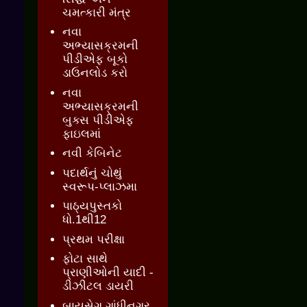
ચમત્કારી મંત્ર
નવા
અભ્યાસક્રમની
પીડીએફ બૂકો
ડાઉનલોડ કરો
નવા
અભ્યાસક્રમની
બુક્સ પીડીએફ
ફાઇલમાં
નવી કેબિનેટ
પદાર્થનું ચોથું
સ્વરૂપ-પ્લાઝમા
પાઠ્યપુસ્તકો
ધો.1થી12
પ્રથમ પરીક્ષા
ફોટા સાથે
પ્રાણીઓની યાદી -
ડીઝીટલ ડાયરી
બાયસેગ ગાંધીનગર