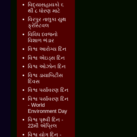
વિદ્યાસહાયકો ૬
થી ૮ ધોરણ માટે
વિરપુર તાલુકા યુથ
ફ્રેસ્ટિવલ
વિવિધ ધ્વજનો
વિશાળ ભંડાર
વિશ્વ આરોગ્ય દિન
વિશ્વ એઇડ્સ દિન
વિશ્વ ઓઝોન દિન
વિશ્વ ડાયાબિટીસ
દિવસ
વિશ્વ પર્યાવરણ દિન
વિશ્વ પર્યાવરણ દિન
- World
Environment Day
વિશ્વ પૃથ્વી દિન -
22મી એપ્રિલ
વિશ્વ યોગ દિન -