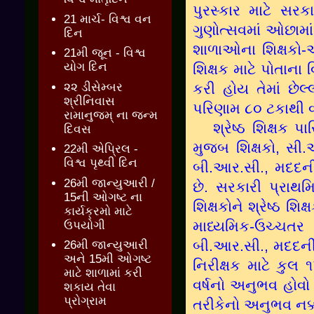
પુરસ્‍કાર માટે સરક
21 માર્ચ- વિશ્વ વન
ગુણોત્‍સવમાં ઓછામ
દિન
શાળાઓના શિક્ષકો-આ
21મી જૂન - વિશ્વ
યોગ દિન
શિક્ષક માટે પોતાના 
૨૨ ડીસેમ્બર
કરી હોય તેમાં છેલ્
શ્રીનિવાસ
પરિણામ ૮૦ ટકાથી વ
રામાનુજમ્ ના જન્મ
શ્રેષ્ઠ શિક્ષક પા
દિવસ
મુજબ શિક્ષકો, સી
22મી એપ્રિલ -
વિશ્વ પૃથ્વી દિન
બી.આર.સી., મદદની
26મી જાન્યુઆરી /
છે. સરકારી પ્રાથમ
15ની ઓગષ્ટ ના
શિક્ષકોને શ્રેષ્ઠ શિ
કાર્યક્રમો માટે
માધ્‍યમિક-ઉચ્‍ચત
ઉપયોગી
બી.આર.સી., મદદનીશ
26મી જાન્યુઆરી
અને 15મી ઓગષ્ટ
નિરીક્ષક માટે કુલ
માટે શાળામાં કરી
વર્ષનો અનુભવ હોવો 
શકાય તેવા
પ્રોગ્રામ
તરીકેનો અનુભવ નક્ક