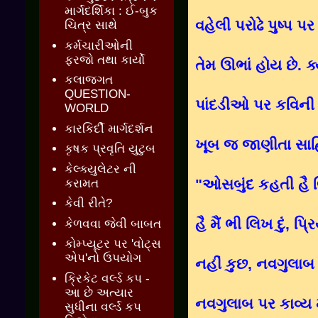
માર્ગદર્શિકા : ઈ-બુક
વહેલી પરોઢે પુષ્પ 
ચિત્ર સાથે
કર્મચારીઓની
ફરજો તથા કાર્યો
તેમ ઊભાં હોય છે. ક
કલાજગત
QUESTION-
પાંદડીઓ પર કવિની જ
WORLD
કારકિર્દી માર્ગદર્શન
ખૂબ જ જાણીતા સાહિત
કૃષક પ્રવૃતિ યુટુબ
કેલ્ક્યુલેટર ની
"
ઓસબુંદ કહતી હૈ લ
કરામત
કેવી રીતે?
હૈ મૈં ભી લિખ દું
, પ્
કેળવવા જેવી બાબત
કોમ્પ્યૂટર પર 'વોટ્સ
એપ'નો ઉપયોગ
નહીં કુછ, નવગુલા
ક્રિકેટ વર્લ્ડ કપ -
આ છે અત્યાર
નવગુલાબ પર કાવ્ય
સુધીના વર્લ્ડ કપ