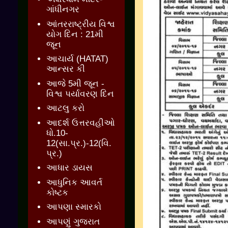
ગાંધીનગર
આંતરરાષ્ટ્રીય વિશ્વ
યોગ દિન : 21મી
જૂન
આચાર્ય (HATAT)
આન્સર કી
આજે 5મી જૂન -
વિશ્વ પર્યાવરણ દિન
આટલુ કરો
આદર્શ ઉત્તરવહીઓ
ધો.10-
12(સા.પ્ર.)-12(વિ.
પ્ર.)
આધાર ડાયસ
આધુનિક આવર્ત
કોષ્ટક
આપણા સ્મારકો
આપણું ગુજરાત