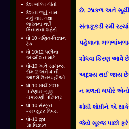
દેશ ભક્તિ ગીતો
છે. ઝાકળ અને સૂર્
દેશના જૂનું નામ -
નવું નામ તથા
ભારતના નદી
સંતાકૂકડી રમી રહ્ય
કિનારાના શહેરો
ધો 10 ગણિત-વિજ્ઞાન
પહેલાના ભળભાંખળામ
ટેક
ધો 10/12 પછીના
એડમીશન માટે
શોધવા કિરણ આવે છ
ધો-10 અને સાયન્સ
સેમ 2 અને 4 ની
અદૃશ્ય થઈ જાય છે.
આદર્શ ઉત્તરવહીઓ
ધો-10 માર્ચ-2016
ન મળતાં બપોરે એનો 
પરિણામ -ગુણ
ચકાસણી પરિપત્ર
ધો-10 સંસ્કૃત
શોધી શોધીને એ થાકે
-કમ્પ્યુટર વિષય
ધો-10 ppt
જેવો સૂરજ પાછો ફરે
સા.વિજ્ઞાન