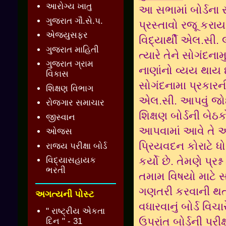
આરોગ્ય ખાતુ
આ સભામાં બોર્ડના સ
ગુજરાત ગૌ.સે.પ.
પ્રસ્તાવો રજૂ કરાયા
એજ્યુસફર
વિદ્યાર્થી એલ.સી
ગુજરાત માહિતી
ત્યારે તેને સોગંદન
ગુજરાત ગ્રામ
નાણાંનો વ્યય થાય છે
વિકાસ
સોગંદનામા પ્રકારની
શિક્ષણ વિભાગ
એલ.સી. આપવું જોઈએ
રોજગાર સમાચાર
શિક્ષણ બોર્ડની બેઠ
જીસ્વાન
આપવામાં આવે તે અંગ
ઓજસ
પ્રિયવદન કોરાટે ધ
રાજ્ય પરીક્ષા બોર્ડ
કર્યો છે. તેમણે પ્રશ
વિદ્યાસહાયક
ભરતી
તમામ વિષયો માટે 
ગણતરી કરવાની થત
અગત્યની પોસ્ટ
વધારવાનું બોર્ડ વિચા
" રાષ્ટ્રીય એકતા
ઉપરાંત બોર્ડની પરી
દિન " - 31