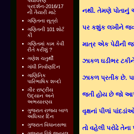
પર્યાવરણ
પ્રદર્શન-2016/17
નથી. તેમણે પોતાનું
ની તૈયારી માટે
ગણિતના સૂત્રો
પર કશુંક લખીને જવા
ગણિતની 101 શોર્ટ
કી
માત્ર એક પેઢીની જ હ
ગણિતમાં કામ કેવી
રીતે કરીશું ?
ગણેશ ચતુર્થી
ઝાકળ ઘડીભર ટકીને
ગાંધી નિર્વાણદિન
ગાણિતિક
ઝાકળ પ્રતીક છે. પા
પારિભાષિક શબ્દો
ગીર રાષ્ટ્રીય
જતી હોય છે જો આપણ
ઉદ્યાન અને
અભયારણ્ય
ગુજરાત રાજ્ય બાળ
વૃક્ષનાં પીળાં પાંદ
અધિકાર દિન
ગુજરાત વિધાનસભા
તો વહેલી પરોઢે તેન
ગુજરાત વિષે જનરલ