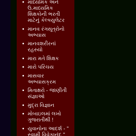
માધ્યમિક અને
ઉ.માધ્યમિક
શિક્ષકોની ભરતી
માટેનું કેલ્ક્યુલેટર
માનવ રંગસૂત્રોનો
અભ્યાસ
માનવશરીરનાં
રહસ્યો
મારા મતે શિક્ષક
મારો પરિચય
માસવાર
અભ્યાસક્રમ
મિતાક્ષરો - જાણીતી
સંજ્ઞાઓ
મુદ્રા વિજ્ઞાન
મોબાઇલમાં લખો
ગુજરાતીથી !
યુવાનોના આદર્શ - "
સ્વામી વિવેકાનંદ "