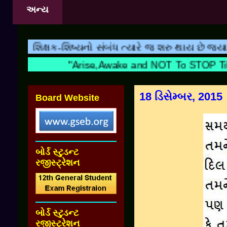
અન્ય
શિક્ષક-શિષ્યનો સંબંધ ત્યારે જ શરુ થાય છે જ્યારે બા
"Arise,Awake and NOT To STOP 
18 ડિસેમ્બર, 2015
Board Website
બોર્ડ સ્ટુડન્ટ
રજીસ્ટ્રેશન
બોર્ડ સ્ટુડન્ટ
રજીસ્ટ્રેશન