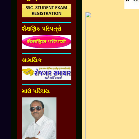
શૈક્ષણિક પરિપત્રો
સામયિક
મારો પરિચય