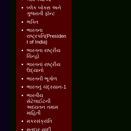
બ્લેક બોક્સ અને
ગુજરાતી ફૉન્ટ
ભક્તિ
ભારતના
રાષ્ટ્રપતિ(Presiden
t of India)
ભારતના રાષ્ટ્રીય
ચિન્હો
ભારતનાં રાષ્ટ્રીય
ઉદ્યાનો
ભારતની ભૂગોળ
ભારતનું ચંદ્રયાન-1
ભારતીય
સેટેલાઈટની
અધ્યતન તમામ
માહિતી
મકરસંક્રાંતિ
મતદાર યાદી