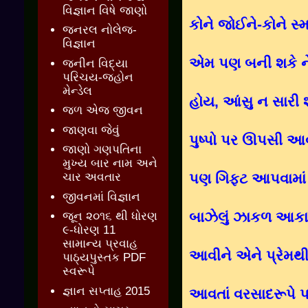
વિજ્ઞાન વિષે જાણો
કોને જોઈને-કોને સ
જનરલ નોલેજ-
વિજ્ઞાન
એમ પણ બની શકે ને 
જનીન વિદ્યા
પરિચય-જ્હોન
મેન્ડેલ
હોય,
આંસુ ન સારી 
જળ એજ જીવન
જાણવા જેવું
પુષ્પો પર ઊપસી આવ્
જાણો ગણપતિના
મુખ્ય બાર નામ અને
પણ ગિફ્ટ આપવામાં મ
ચાર અવતાર
જીવનમાં વિજ્ઞાન
બાઝેલું ઝાકળ આકાશન
જૂન ૨૦૧૬ થી ધોરણ
૯-ધોરણ 11
સામાન્ય પ્રવાહ
આવીને એને પ્રેમ
પાઠ્યપુસ્તક PDF
સ્વરૂપે
જ્ઞાન સપ્તાહ 2015
આવતાં વરસાદરૂપે 