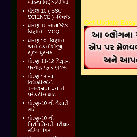
બોર્ડના વિદ્યાર્થીઓ
ધોરણ 10 ( SSC
SCIENCE ) -ક્વિજ
Get Update Easy
ધોરણ 10 સામાજિક
વિજ્ઞાન - MCQ
ધોરણ ૧૦- વિજ્ઞાન
અને ટેકનોલોજી-
સુંદર પુસ્તક
ધોરણ 11-12 વિજ્ઞાન
પ્રવાહ પૂરક બુક્સ
ધોરણ ૧૨ ના
વિધાથીઓને
JEE/GUJCAT ની
પ્રેકટીસ માટે
ધોરણ-10 ની તૈયારી
માટે
ધોરણ-10 ની
પ્રિલિમિનરી પરીક્ષા-
મોડેલ પેપર