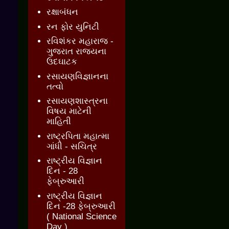
રક્ષાબંધન
રન ફોર યુનિટી
રવિશંકર મહારાજ -
ગુજરાત રાજ્યના
ઉદઘાટક
રસાયણવિજ્ઞાનના
તત્વો
રસાયણશાસ્ત્રના
વિષય માટેની
માહિતી
રાષ્ટ્રપિતા મહાત્મા
ગાંધી - સચિત્ર
રાષ્ટ્રીય વિજ્ઞાન
દિન - 28
ફેબ્રુઆરી
રાષ્ટ્રીય વિજ્ઞાન
દિન -28 ફેબ્રુઆરી
( National Science
Day )