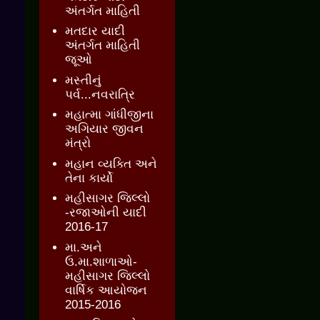
અંતર્ગત માહિતી
મતદાર યાદી
અંતર્ગત માહિતી
જૂઓ
મસ્તીનું
પર્વ...નવરાત્રિ
મહાત્મા ગાંધીજીના
અગિયાર જીવન
મંત્રો
મહાન વ્યક્તિ અને
તેના કાર્યો
મહીસાગર જિલ્લો
-રજાઓની યાદી
2016-17
મા.અને
ઉ.મા.શાળાઓ-
મહીસાગર જિલ્લો
વાર્ષિક આયોજન
2015-2016