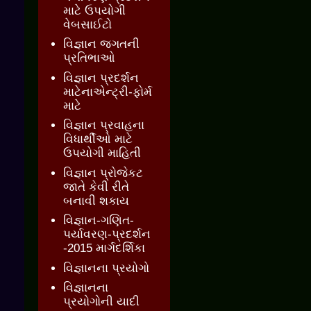
માટે ઉપયોગી
વેબસાઈટો
વિજ્ઞાન જગતની
પ્રતિભાઓ
વિજ્ઞાન પ્રદર્શન
માટેનાએન્ટ્રી-ફોર્મ
માટે
વિજ્ઞાન પ્રવાહના
વિધાર્થીઓ માટે
ઉપયોગી માહિતી
વિજ્ઞાન પ્રોજેકટ
જાતે કેવી રીતે
બનાવી શકાય
વિજ્ઞાન-ગણિત-
પર્યાવરણ-પ્રદર્શન
-2015 માર્ગદર્શિકા
વિજ્ઞાનના પ્રયોગો
વિજ્ઞાનના
પ્રયોગોની યાદી