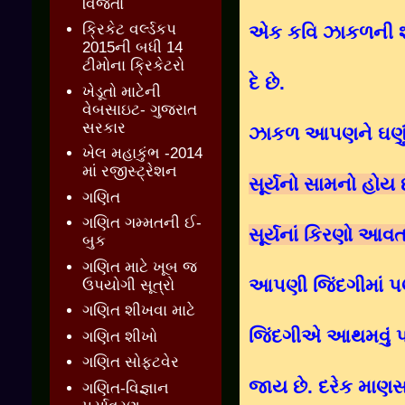
વિજેતા
ક્રિકેટ વર્લ્ડકપ
એક કવિ ઝાકળની શાહ
2015ની બધી 14
ટીમોના ક્રિકેટરો
દે છે.
ખેડૂતો માટેની
વેબસાઇટ- ગુજરાત
સરકાર
ઝાકળ આપણને ઘણું 
ખેલ મહાકુંભ -2014
માં રજીસ્ટ્રેશન
સૂર્યનો સામનો હોય 
ગણિત
ગણિત ગમ્મતની ઈ-
સૂર્યનાં કિરણો આવત
બુક
ગણિત માટે ખૂબ જ
આપણી જિંદગીમાં પણ જ
ઉપયોગી સૂત્રો
ગણિત શીખવા માટે
જિંદગીએ આથમવું પડ
ગણિત શીખો
ગણિત સોફ્ટવેર
જાય છે. દરેક માણસ
ગણિત-વિજ્ઞાન