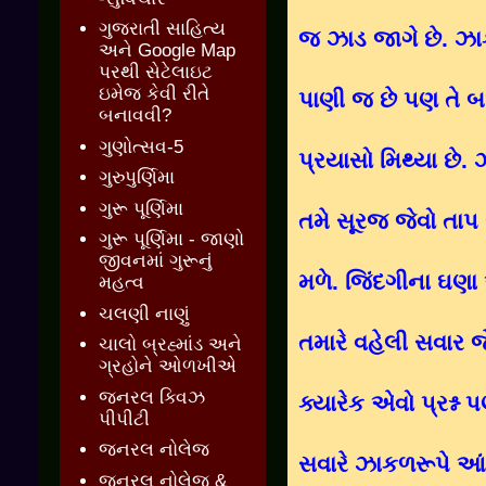
ગુજરાતી સાહિત્ય
જ ઝાડ જાગે છે. ઝ
અને Google Map
પરથી સેટેલાઇટ
ઇમેજ કેવી રીતે
પાણી જ છે પણ તે બ
બનાવવી?
ગુણોત્સવ-5
પ્રયાસો મિથ્યા છે. 
ગુરુપુર્ણિમા
ગુરૂ પૂર્ણિમા
તમે સૂરજ જેવો તાપ ર
ગુરૂ પૂર્ણિમા - જાણો
જીવનમાં ગુરૂનું
મળે. જિંદગીના ઘણા
મહત્વ
ચલણી નાણું
તમારે વહેલી સવાર જે
ચાલો બ્રહ્માંડ અને
ગ્રહોને ઓળખીએ
જનરલ ક્વિઝ
ક્યારેક એવો પ્રશ્
પીપીટી
જનરલ નોલેજ
સવારે ઝાકળરૂપે આંસ
જનરલ નોલેજ &