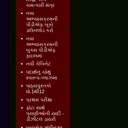
ચમત્કારી મંત્ર
નવા
અભ્યાસક્રમની
પીડીએફ બૂકો
ડાઉનલોડ કરો
નવા
અભ્યાસક્રમની
બુક્સ પીડીએફ
ફાઇલમાં
નવી કેબિનેટ
પદાર્થનું ચોથું
સ્વરૂપ-પ્લાઝમા
પાઠ્યપુસ્તકો
ધો.1થી12
પ્રથમ પરીક્ષા
ફોટા સાથે
પ્રાણીઓની યાદી -
ડીઝીટલ ડાયરી
બાયસેગ ગાંધીનગર