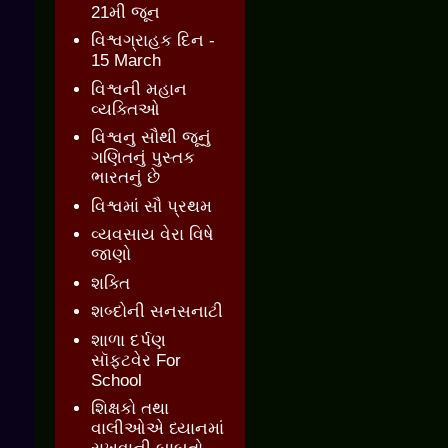
21મી જૂન
વિશ્વગ્રાહક દિન -
15 March
વિશ્વની મહાન
વ્યક્તિઓ
વિશ્વનુ સૌથી જૂનું
ગણિતનું પુસ્તક
ભારતનું છે
વિશ્વમાં સૌ પ્રથમ
વ્યવસાય વેરા વિષે
જાણો
શક્તિ
શબ્દોની સનસનાટી
શાળા દર્પણ
સૉફ્ટવેર For
School
શિક્ષકો તથા
વાલીઓએ ધ્યાનમાં