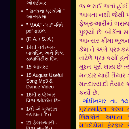
ઓક્ટોબર
જ ભરાઈ જતાં હોઈ ફ
" સત્યના પ્રયોગો "
આવતા નથી જેથી પરી
આત્મકથા
ફેબ્રુઆરીમાં ભરાય તે
" MAA" -"મા" -વિષે
pdf ફાઇલ
પુછ્યો છે. બોર્ડના 
(F. A. / S. A )
આન્સર કીમાં ભૂલના 
14મી નવેમ્બર-
કેમ તે અંગે પ્રશ્ન ક
બાળદિન અને વિશ્વ
વાઢેળે પ્રશ્ન કર્યો 
ડાયાબિટીસ દિન
મુદ્દત પૂરી થાય છ
15 ઑગસ્ટ
મતદાર યાદી તૈયાર 
15 August Useful
Song Mp3 &
મતદારયાદી તૈયાર કરવ
Dance Video
કર્યો છે.
16મી સપ્ટેમ્બર
ગાંધીનગર તા. ૧
વિશ્વ ઓઝોન દિન
પ્રોત્‍સાહિત કરવા
1લી -મે ગુજરાત
સ્થાપના દિન
શિક્ષકોને અપાતા ‘
21 ફેબ્રુઆરી -
માપદંડોમાં ફેરફાર 
વિશ્વ માતૃદિન