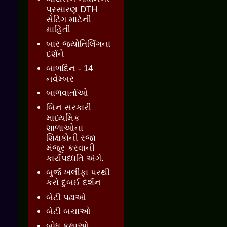
પ્રસારણ DTH
સેટિંગ માટેની
માહિતી
બાર જ્‍યોતિર્લિંગના
દર્શને
બાળદિન - 14
નવેમ્બર
બાળવાર્તાઓ
બિન સરકારી
માધ્યમિક
શાળાઓના
શિક્ષકોની રજા
મંજૂર કરવાની
કાર્યપધ્ધતિ અંગે.
બુર્જ ખલીફા પરથી
કરો દુબઈ દર્શન
બેટી પઢાઓ
બેટી બચાઓ
બોધ કથાઓ