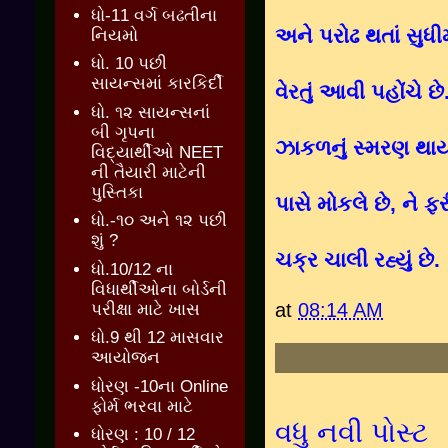
ધો-11 વર્ગ બઢતીના
અને પરોઢ થતાં સુધી
નિયમો
ધો. 10 પછી
સાયન્સમાં કારકિર્દી
વેરતું આવી પહોંચે 
ધો. ૧૨ સાયન્સનાં
બી ગૃપના
ઝાકળનું સ્મરણ થાય
વિદ્યાર્થીઓ NEET
ની તૈયારી માટેની
પુસ્તિકા
પાસે મોકલે છે
,
ને ફ
ધો.-૧૦ અને ૧૨ પછી
શું ?
ચક્ર ચાલી રહ્યું છે.
ધો.10/12 ના
વિધાર્થીઓના બોર્ડની
at
08:14 AM
પરીક્ષા માટે ખાસ
ધો.9 થી 12 માસવાર
આયોજન
ધોરણ -10ના Online
ફોર્મ ભરવા માટે
વધુ નવી પોસ્ટ
ધોરણ : 10 / 12