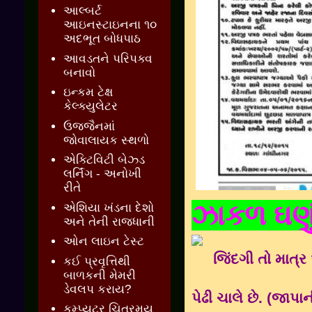
આલ્બર્ટ
આઇનસ્ટાઇનના ૧૦
અદભૂત બોધપાઠ
આવડતને પરિપક્વ
બનાવો
ઇન્કમ ટેક્ષ
કેલ્ક્યુલેટર
ઉજ્જૈનમાં
જોવાલાયક સ્થળો
એક્ટિવિટી બેઝ્ડ
લર્નિંગ - અનોખી
રીતે
ઝાકળ ઘણુ
એશિયા ખંડના દેશો
અને તેની રાજધાની
ઓન લાઇન ટેસ્ટ
જિંદગી તો માત્ર
કઈ પ્રવૃત્તિથી
બાળકની મેમરી
ડેવલપ કરાય?
પેઢી ચાલે છે. (જાપ
કમ્પ્યુટર ચિત્રમય