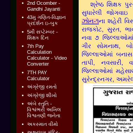
2nd Ocomber -
શ્રેષ્ઠ શિક્ષક પુ
Gandhi Jayanti
સુધારેલી જોગવા
43મુ ગણિત-વિજ્ઞાન
ઝોન-૧
ના શહેરી વિ
પ્રદર્શન ઇ-બુક
રાજકોટ, સુરત, 
5મી સપ્ટેમ્બર -
નવા ૭ જિલ્લાઓમાં
શિક્ષક દિન
ગીર સોમનાથ, બોટ
7th Pay
Calculation
જિલ્લાઓમાં બનાસકા
Calculator - Video
તાપી, નવસારી,
Converter
જિલ્લાઓમાં મહેસા
7TH PAY
Calculator
સુરેન્‍દ્રનગર, અમર
અંગ્રેજી રમતો
અંગ્રેજી શીખો
અંબે સ્તુતિ -
વિશ્વંભરી અખિલ
વિશ્વતણી જનેતા
અકસ્માત વીમો
અક્ષરધામ મંદિર-