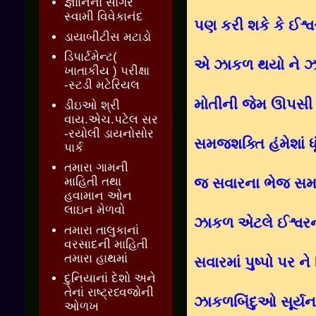
જ્ઞાાનનો સાગર
સ્વામી વિવેકાનંદ
પણ કરી શકે કે ઈશ્વર
ડાયાબીટીસ મટાડો
ડિપાર્ટમેન્ટ(
એ ઝાકળ થયો ને ઝ
ખાતાકીય ) પરીક્ષા
-સ્ટડી મટેરિયલ
મોતીની જેમ ઊપસી 
ડીઇઓ શ્રી
વાય.એચ.પટેલ સર
-રયોલી ડાયનોસોર
સમજશક્તિ હંમેશાં ધ
પાર્ક
તમારા ગામની
જ સવારના ભેજ સમયે
માહિતી તથા
હવામાન ઓન
લાઇન મેળવો
ઝાકળ એટલે ઈશ્વરન
તમારા તાલુકાનાં
વરસાદની માહિતી
તમારા હાથમાં
સવારમાં પુષ્પો પર 
દુનિયાનાં દેશો અને
તેનાં રાષ્ટ્રધ્વજોની
ઝાકળબિંદુઓ સૂર્ય
ઓળખ