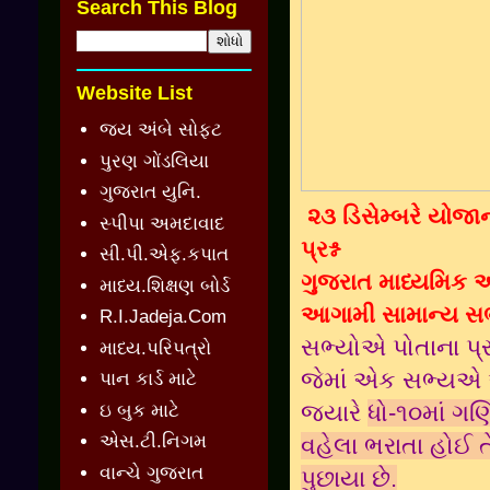
Search This Blog
Website List
જય અંબે સોફ્ટ
પુરણ ગોંડલિયા
ગુજરાત યુનિ.
૨૩ ડિસેમ્બરે યોજા
સ્પીપા અમદાવાદ
પ્રશ્ન
સી.પી.એફ.કપાત
ગુજરાત માધ્યમિક અ
માધ્ય.શિક્ષણ બોર્ડ
આગામી સામાન્ય સભા
R.I.Jadeja.Com
સભ્યોએ પોતાના પ્રસ
માધ્ય.પરિપત્રો
જેમાં એક સભ્યએ એલ
પાન કાર્ડ માટે
જ્યારે
ધો-૧૦માં ગણ
ઇ બુક માટે
એસ.ટી.નિગમ
વહેલા ભરાતા હોઈ તે
વાન્ચે ગુજરાત
પુછાયા છે.