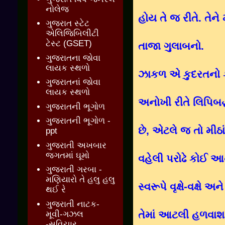
નોલેજ
હોય તે જ રીતે. તેને
ગુજરાત સ્ટેટ
એલિજિબિલીટી
ટેસ્ટ (GSET)
તાજા ગુલાબનો.
ગુજરાતના જોવા
લાયક સ્થળો
ઝાકળ એ કુદરતનો કક્કો
ગુજરાતનાં જોવા
લાયક સ્થળો
અનોખી રીતે લિપિબદ્ધ
ગુજરાતની ભૂગોળ
ગુજરાતની ભૂગોળ -
છે
,
એટલે જ તો મીઠાં છ
ppt
ગુજરાતી અખબાર
જગતમાં ઘૂમો
વહેલી પરોઢે કોઈ આનં
ગુજરાતી ગરબા -
મણિયારો તે હલુ હલુ
સ્વરૂપે વૃક્ષે-વક્ષે
થઈ રે
ગુજરાતી નાટક-
તેમાં આટલી હળવાશ
મૂવી-ગઝલ
-સુવિચાર