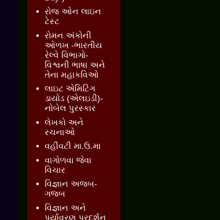
રોજ ઓન લાઇન
ટેસ્ટ
રોમન અંકોની
ઓળખ -ભારતીય
રેલ્વે વિભાગો-
વિશ્વની ભાષા અને
તેના મહાકવિઓ
લાઇટ એમિટિંગ
ડાયોડ (એલઇડી)-
નોબેલ પુરસ્કાર
લેખકો અને
રચનાઓ
વહીવટી મા.ઉ.મા
વાગોળવા જેવા
વિચાર
વિજ્ઞાન અજબ-
ગજબ
વિજ્ઞાન અને
પર્યાવરણ પ્રદર્શન