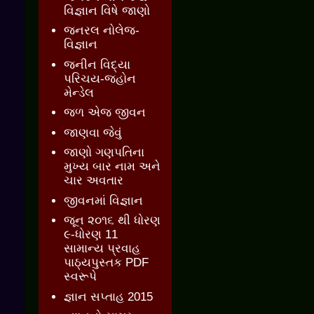
વિજ્ઞાન વિષે જાણો
જનરલ નોલેજ-
વિજ્ઞાન
જનીન વિદ્યા
પરિચય-જ્હોન
મેન્ડેલ
જળ એજ જીવન
જાણવા જેવું
જાણો ગણપતિના
મુખ્ય બાર નામ અને
ચાર અવતાર
જીવનમાં વિજ્ઞાન
જૂન ૨૦૧૬ થી ધોરણ
૯-ધોરણ 11
સામાન્ય પ્રવાહ
પાઠ્યપુસ્તક PDF
સ્વરૂપે
જ્ઞાન સપ્તાહ 2015