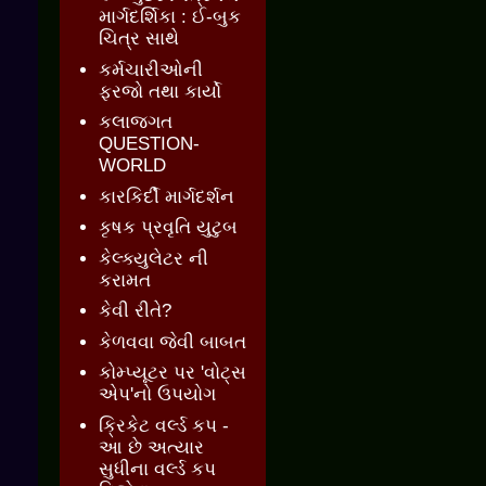
માર્ગદર્શિકા : ઈ-બુક
ચિત્ર સાથે
કર્મચારીઓની
ફરજો તથા કાર્યો
કલાજગત
QUESTION-
WORLD
કારકિર્દી માર્ગદર્શન
કૃષક પ્રવૃતિ યુટુબ
કેલ્ક્યુલેટર ની
કરામત
કેવી રીતે?
કેળવવા જેવી બાબત
કોમ્પ્યૂટર પર 'વોટ્સ
એપ'નો ઉપયોગ
ક્રિકેટ વર્લ્ડ કપ -
આ છે અત્યાર
સુધીના વર્લ્ડ કપ