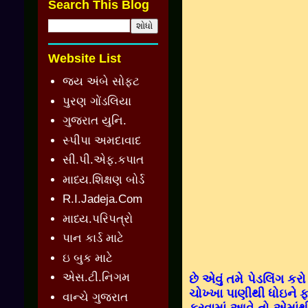
Search This Blog
Website List
જય અંબે સોફ્ટ
પુરણ ગોંડલિયા
ગુજરાત યુનિ.
સ્પીપા અમદાવાદ
સી.પી.એફ.કપાત
માધ્ય.શિક્ષણ બોર્ડ
R.I.Jadeja.Com
માધ્ય.પરિપત્રો
પાન કાર્ડ માટે
ઇ બુક માટે
એસ.ટી.નિગમ
છે એવું તમે પેડલિંગ કર
ચોખ્‍ખા પાણીથી ધોઇને ફ
વાન્ચે ગુજરાત