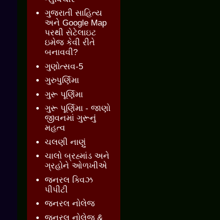
ગુજરાતી સાહિત્ય
અને Google Map
પરથી સેટેલાઇટ
ઇમેજ કેવી રીતે
બનાવવી?
ગુણોત્સવ-5
ગુરુપુર્ણિમા
ગુરૂ પૂર્ણિમા
ગુરૂ પૂર્ણિમા - જાણો
જીવનમાં ગુરૂનું
મહત્વ
ચલણી નાણું
ચાલો બ્રહ્માંડ અને
ગ્રહોને ઓળખીએ
જનરલ ક્વિઝ
પીપીટી
જનરલ નોલેજ
જનરલ નોલેજ &