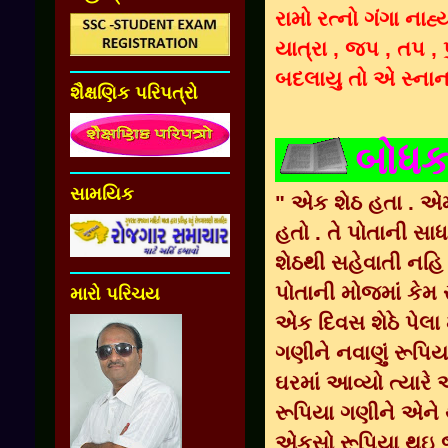
રામો રત્નો ગંગા નાહ
યાત્રા , જપ , તપ ,
બદલાયુ તો એ સ્નાન શ
શૈક્ષણિક પરિપત્રો
બોધક
સામયિક
" એક શેઠ હતા . એ
હતો . તે પોતાની સાધ
શેઠથી સહેવાતી નહિ
પોતાની મોજમાં કેમ ર
મારો પરિચય
એક દિવસ શેઠે પેલા 
ગણીને નવાણું રૂપિય
ઘરમાં આવ્યો ત્યારે
રૂપિયા ગણીને એને થ
એકસો રૂપિયા થઇ 