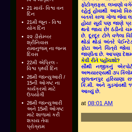
ફોટોગ્રાફ્સ
,
લખાણો વગેર
21 માર્ચ- વિશ્વ વન
રહેતું હોવાથી આખો વિસ્
દિન
બતકો કાળા ગોળા જેવા લાગ
21મી જૂન - વિશ્વ
હોય! સૂર્ય પણ જાણે પ્
યોગ દિન
થતો જાય છે! ઠંડીનો ચ
છે. દૂરદૂર ટોળે વળેલા
૨૨ ડીસેમ્બર
થોડાં થોડાં અંતરે પેઈન્ટેડ
શ્રીનિવાસ
ફોટા અને ચિત્રો જોવા 
રામાનુજમ્ ના જન્મ
જાણીતા છે. આપણા દેશમા
દિવસ
કેવી રીતે પહોંચશો
?
22મી એપ્રિલ -
સૌથી નજીકનું એરપોર્
વિશ્વ પૃથ્વી દિન
અભયારણ્યથી ૩૫ કિલોમી
26મી જાન્યુઆરી /
સુલતાનપુર હરિયાણા રાજ
15ની ઓગષ્ટ ના
કિ.મી. અને ગુડગાંવથી 
કાર્યક્રમો માટે
આવ્યું છે.
ઉપયોગી
at
08:01 AM
26મી જાન્યુઆરી
અને 15મી ઓગષ્ટ
માટે શાળામાં કરી
શકાય તેવા
પ્રોગ્રામ