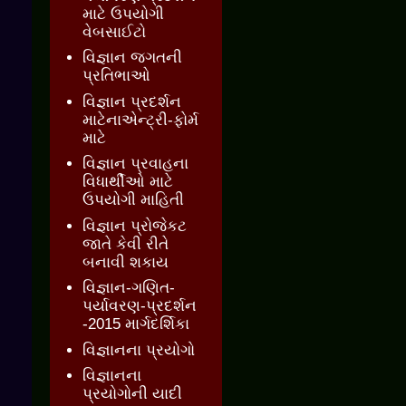
માટે ઉપયોગી
વેબસાઈટો
વિજ્ઞાન જગતની
પ્રતિભાઓ
વિજ્ઞાન પ્રદર્શન
માટેનાએન્ટ્રી-ફોર્મ
માટે
વિજ્ઞાન પ્રવાહના
વિધાર્થીઓ માટે
ઉપયોગી માહિતી
વિજ્ઞાન પ્રોજેકટ
જાતે કેવી રીતે
બનાવી શકાય
વિજ્ઞાન-ગણિત-
પર્યાવરણ-પ્રદર્શન
-2015 માર્ગદર્શિકા
વિજ્ઞાનના પ્રયોગો
વિજ્ઞાનના
પ્રયોગોની યાદી