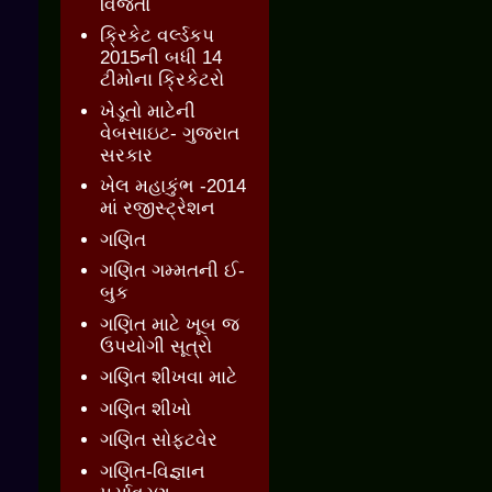
વિજેતા
ક્રિકેટ વર્લ્ડકપ
2015ની બધી 14
ટીમોના ક્રિકેટરો
ખેડૂતો માટેની
વેબસાઇટ- ગુજરાત
સરકાર
ખેલ મહાકુંભ -2014
માં રજીસ્ટ્રેશન
ગણિત
ગણિત ગમ્મતની ઈ-
બુક
ગણિત માટે ખૂબ જ
ઉપયોગી સૂત્રો
ગણિત શીખવા માટે
ગણિત શીખો
ગણિત સોફ્ટવેર
ગણિત-વિજ્ઞાન