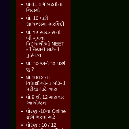
ધો-11 વર્ગ બઢતીના
નિયમો
ધો. 10 પછી
સાયન્સમાં કારકિર્દી
ધો. ૧૨ સાયન્સનાં
બી ગૃપના
વિદ્યાર્થીઓ NEET
ની તૈયારી માટેની
પુસ્તિકા
ધો.-૧૦ અને ૧૨ પછી
શું ?
ધો.10/12 ના
વિધાર્થીઓના બોર્ડની
પરીક્ષા માટે ખાસ
ધો.9 થી 12 માસવાર
આયોજન
ધોરણ -10ના Online
ફોર્મ ભરવા માટે
ધોરણ : 10 / 12