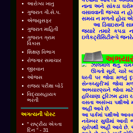
કરવામાં આવે તો એમા
આરોગ્ય ખાતુ
નાના અને સાંકડા ઘરો
ગુજરાત ગૌ.સે.પ.
વસાવવાની જગ્‍યા ન 
સમય ન મળતો હોય એવા 
એજ્યુસફર
આ ડિવાઇસની સાથે
ગુજરાત માહિતી
જ્‍યારે તમારે કપડા 
ઇલેકટ્રીસિટીરૂપે જનરેટર
ગુજરાત ગ્રામ
વિકાસ
શિક્ષણ વિભાગ
અભયારણ
રોજગાર સમાચાર
ઝીલમીલ થતું,
ચમક
જીસ્વાન
ઊગતો સૂર્ય,
ચારે બ
ધરતી પર જોવા મળતું દૃ
ઓજસ
સેન્ક્ચ્યુરી'
માં જોવા મળ
રાજ્ય પરીક્ષા બોર્ડ
અભયારણ્યને જોવા માટે
વિદ્યાસહાયક
હરિયાણા ટૂરિઝમ દ્વારા 
ભરતી
વસતા અસંખ્ય પક્ષીઓ મા
અહીં આવે છે.
અગત્યની પોસ્ટ
આ પાર્કમાં પક્ષીઓ આવવ
નવેમ્બર સુધીમાં આવી
" રાષ્ટ્રીય એકતા
યુરોપથી અહીં આવે છે. 
દિન " - 31