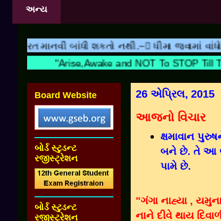
અન્ય
ધી શકતો નથી.~ ધીમા જવામાં વાંધો નથી,વાંધો ઊભા રહ
"Arise,Awake and NOT To STOP Till The
26 એપ્રિલ, 2015
Board Website
આજનો વિચાર
ક્ષમાવાન પુર
બોર્ડ સ્ટુડન્ટ
બને છે. તે આ
રજીસ્ટ્રેશન
પામે છે.
"ગંગા નાહ્યા , યમુના
બોર્ડ સ્ટુડન્ટ
નાને દીવે થાય દિવાળી
રજીસ્ટ્રેશન