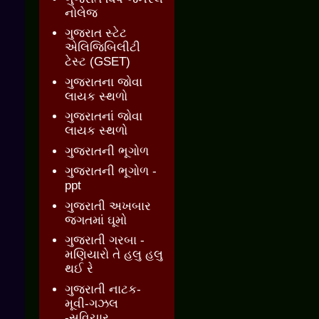
નોલેજ
ગુજરાત સ્ટેટ
એલિજિબિલીટી
ટેસ્ટ (GSET)
ગુજરાતના જોવા
લાયક સ્થળો
ગુજરાતનાં જોવા
લાયક સ્થળો
ગુજરાતની ભૂગોળ
ગુજરાતની ભૂગોળ -
ppt
ગુજરાતી અખબાર
જગતમાં ઘૂમો
ગુજરાતી ગરબા -
મણિયારો તે હલુ હલુ
થઈ રે
ગુજરાતી નાટક-
મૂવી-ગઝલ
-સુવિચાર