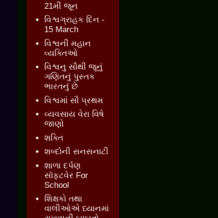
21મી જૂન
વિશ્વગ્રાહક દિન -
15 March
વિશ્વની મહાન
વ્યક્તિઓ
વિશ્વનુ સૌથી જૂનું
ગણિતનું પુસ્તક
ભારતનું છે
વિશ્વમાં સૌ પ્રથમ
વ્યવસાય વેરા વિષે
જાણો
શક્તિ
શબ્દોની સનસનાટી
શાળા દર્પણ
સૉફ્ટવેર For
School
શિક્ષકો તથા
વાલીઓએ ધ્યાનમાં