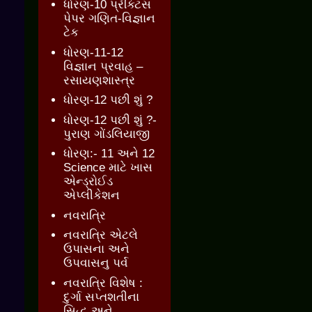
ધોરણ-10 પ્રેક્ટિસ
પેપર ગણિત-વિજ્ઞાન
ટેક
ધોરણ-11-12
વિજ્ઞાન પ્રવાહ –
રસાયણશાસ્ત્ર
ધોરણ-12 પછી શું ?
ધોરણ-12 પછી શું ?-
પુરાણ ગોંડલિયાજી
ધોરણ:- 11 અને 12
Science માટે ખાસ
એન્ડ્રોઈડ
એપ્લીકેશન
નવરાત્રિ
નવરાત્રિ એટલે
ઉપાસના અને
ઉપવાસનુ પર્વ
નવરાત્રિ વિશેષ :
દુર્ગા સપ્તશતીના
સિદ્ધ અને