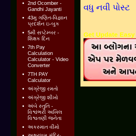
2nd Ocomber -
વધુ નવી પોસ્ટ
Gandhi Jayanti
43મુ ગણિત-વિજ્ઞાન
પ્રદર્શન ઇ-બુક
5મી સપ્ટેમ્બર -
Get Update Easy
શિક્ષક દિન
7th Pay
Calculation
Calculator - Video
Converter
7TH PAY
Calculator
અંગ્રેજી રમતો
અંગ્રેજી શીખો
અંબે સ્તુતિ -
વિશ્વંભરી અખિલ
વિશ્વતણી જનેતા
અકસ્માત વીમો
અક્ષરધામ મંદિર-