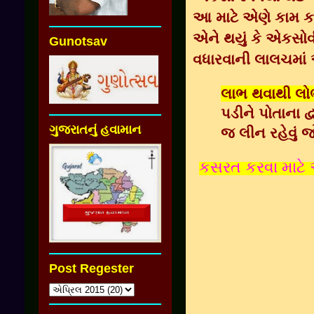
આ માટે એણે કામ કરવ
એને થયું કે એકસો
Gunotsav
વધારવાની લાલચમાં 
લાભ થવાથી લોભ
પડીને પોતાના દ્
ગુજરાતનું હવામાન
જ લીન રહેવું 
કસરત કરવા માટે આ
Post Regester