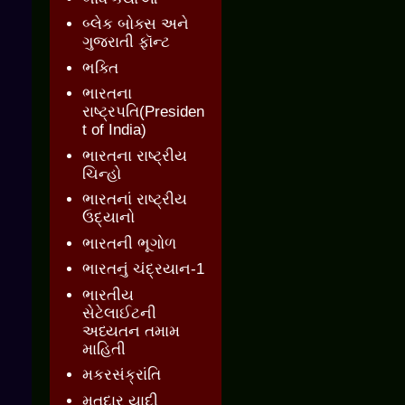
બ્લેક બોક્સ અને
ગુજરાતી ફૉન્ટ
ભક્તિ
ભારતના
રાષ્ટ્રપતિ(Presiden
t of India)
ભારતના રાષ્ટ્રીય
ચિન્હો
ભારતનાં રાષ્ટ્રીય
ઉદ્યાનો
ભારતની ભૂગોળ
ભારતનું ચંદ્રયાન-1
ભારતીય
સેટેલાઈટની
અધ્યતન તમામ
માહિતી
મકરસંક્રાંતિ
મતદાર યાદી