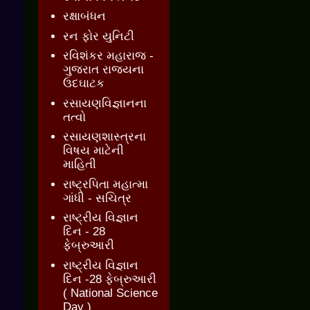
રક્ષાબંધન
રન ફોર યુનિટી
રવિશંકર મહારાજ -
ગુજરાત રાજ્યના
ઉદઘાટક
રસાયણવિજ્ઞાનના
તત્વો
રસાયણશાસ્ત્રના
વિષય માટેની
માહિતી
રાષ્ટ્રપિતા મહાત્મા
ગાંધી - સચિત્ર
રાષ્ટ્રીય વિજ્ઞાન
દિન - 28
ફેબ્રુઆરી
રાષ્ટ્રીય વિજ્ઞાન
દિન -28 ફેબ્રુઆરી
( National Science
Day )