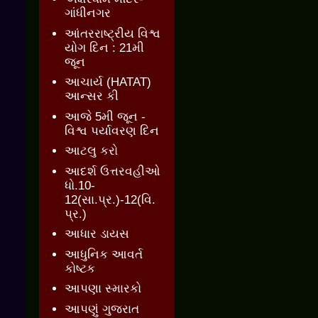
ગાંધીનગર
આંતરરાષ્ટ્રીય વિશ્વ
યોગ દિન : 21મી
જૂન
આચાર્ય (HATAT)
આન્સર કી
આજે 5મી જૂન -
વિશ્વ પર્યાવરણ દિન
આટલુ કરો
આદર્શ ઉત્તરવહીઓ
ધો.10-
12(સા.પ્ર.)-12(વિ.
પ્ર.)
આધાર ડાયસ
આધુનિક આવર્ત
કોષ્ટક
આપણા સ્મારકો
આપણું ગુજરાત