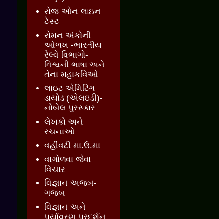
રોજ ઓન લાઇન
ટેસ્ટ
રોમન અંકોની
ઓળખ -ભારતીય
રેલ્વે વિભાગો-
વિશ્વની ભાષા અને
તેના મહાકવિઓ
લાઇટ એમિટિંગ
ડાયોડ (એલઇડી)-
નોબેલ પુરસ્કાર
લેખકો અને
રચનાઓ
વહીવટી મા.ઉ.મા
વાગોળવા જેવા
વિચાર
વિજ્ઞાન અજબ-
ગજબ
વિજ્ઞાન અને
પર્યાવરણ પ્રદર્શન