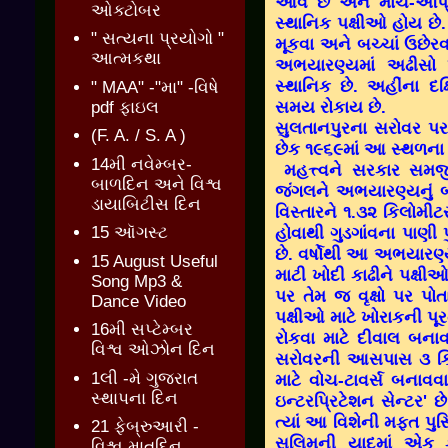
આવે છે અને માર્ચ-એપ્
ઓક્ટોબર
સ્થાનિક પક્ષીઓ હોય છે. દર
" સત્યના પ્રયોગો "
મૂકવા અને બચ્ચાં ઉછેરવ
આત્મકથા
અભયારણ્યમાં અઢીસો પ્
સ્થાનિક છે. અહીંના 
" MAA" -"મા" -વિષે
સમય રોકાય છે.
pdf ફાઇલ
સુલતાનપુરના સરોવર પર 
(F. A. / S. A )
છેક ૧૯૬૯માં આ સ્થળના
14મી નવેમ્બર-
મહત્ત્વને સરકાર સમ
બાળદિન અને વિશ્વ
જંગલને અભયારણ્યનું બ
ડાયાબિટીસ દિન
વિસ્તારને ૧.૩૨ કિલોમી
હોવાથી ગુડગાંવના પાણી 
15 ઑગસ્ટ
છે. વર્ષોથી આ અભયારણ્યમ
15 August Useful
માટી ખોદી કાઢીને પક્ષી
Song Mp3 &
પર તેમ જ વૃક્ષો પર પોતા
Dance Video
પક્ષીઓ માટે ખોરાકની પૂ
16મી સપ્ટેમ્બર
રોકવા માટે દીવાલ બના
વિશ્વ ઓઝોન દિન
સરોવરની આસપાસ ૩ કિલ
1લી -મે ગુજરાત
માટે વોચ-ટાવર્સ બનાવવા
સ્થાપના દિન
ઇન્ટરપ્રિટેશન સેન્ટર
'
છ
ત્યાં આ વિશેની મફત પુસ
21 ફેબ્રુઆરી -
સલિમની યાદમાં એક કેન
વિશ્વ માતૃદિન