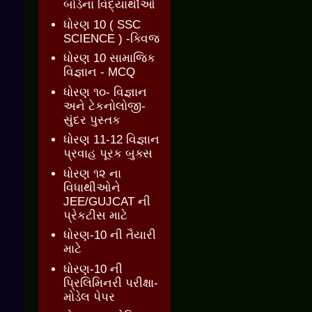
બોર્ડના વિદ્યાર્થીઓ
ધોરણ 10 ( SSC
SCIENCE ) -ક્વિજ
ધોરણ 10 સામાજિક
વિજ્ઞાન - MCQ
ધોરણ ૧૦- વિજ્ઞાન
અને ટેકનોલોજી-
સુંદર પુસ્તક
ધોરણ 11-12 વિજ્ઞાન
પ્રવાહ પૂરક બુક્સ
ધોરણ ૧૨ ના
વિધાથીઓને
JEE/GUJCAT ની
પ્રેકટીસ માટે
ધોરણ-10 ની તૈયારી
માટે
ધોરણ-10 ની
પ્રિલિમિનરી પરીક્ષા-
મોડેલ પેપર