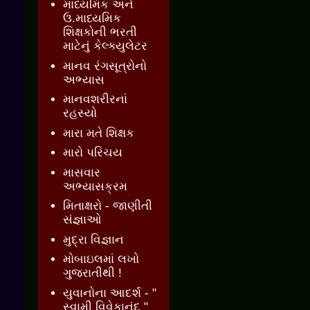
માધ્યમિક અને
ઉ.માધ્યમિક
શિક્ષકોની ભરતી
માટેનું કેલ્ક્યુલેટર
માનવ રંગસૂત્રોનો
અભ્યાસ
માનવશરીરનાં
રહસ્યો
મારા મતે શિક્ષક
મારો પરિચય
માસવાર
અભ્યાસક્રમ
મિતાક્ષરો - જાણીતી
સંજ્ઞાઓ
મુદ્રા વિજ્ઞાન
મોબાઇલમાં લખો
ગુજરાતીથી !
યુવાનોના આદર્શ - "
સ્વામી વિવેકાનંદ "