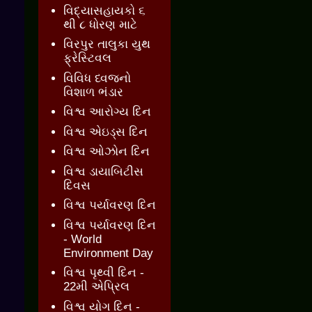
વિદ્યાસહાયકો ૬
થી ૮ ધોરણ માટે
વિરપુર તાલુકા યુથ
ફ્રેસ્ટિવલ
વિવિધ ધ્વજનો
વિશાળ ભંડાર
વિશ્વ આરોગ્ય દિન
વિશ્વ એઇડ્સ દિન
વિશ્વ ઓઝોન દિન
વિશ્વ ડાયાબિટીસ
દિવસ
વિશ્વ પર્યાવરણ દિન
વિશ્વ પર્યાવરણ દિન
- World
Environment Day
વિશ્વ પૃથ્વી દિન -
22મી એપ્રિલ
વિશ્વ યોગ દિન -