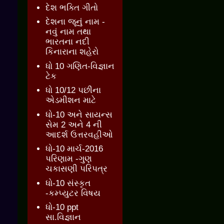
દેશ ભક્તિ ગીતો
દેશના જૂનું નામ -
નવું નામ તથા
ભારતના નદી
કિનારાના શહેરો
ધો 10 ગણિત-વિજ્ઞાન
ટેક
ધો 10/12 પછીના
એડમીશન માટે
ધો-10 અને સાયન્સ
સેમ 2 અને 4 ની
આદર્શ ઉત્તરવહીઓ
ધો-10 માર્ચ-2016
પરિણામ -ગુણ
ચકાસણી પરિપત્ર
ધો-10 સંસ્કૃત
-કમ્પ્યુટર વિષય
ધો-10 ppt
સા.વિજ્ઞાન