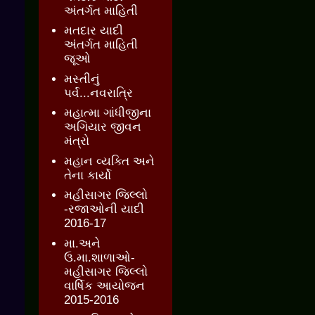
અંતર્ગત માહિતી
મતદાર યાદી
અંતર્ગત માહિતી
જૂઓ
મસ્તીનું
પર્વ...નવરાત્રિ
મહાત્મા ગાંધીજીના
અગિયાર જીવન
મંત્રો
મહાન વ્યક્તિ અને
તેના કાર્યો
મહીસાગર જિલ્લો
-રજાઓની યાદી
2016-17
મા.અને
ઉ.મા.શાળાઓ-
મહીસાગર જિલ્લો
વાર્ષિક આયોજન
2015-2016