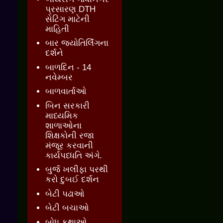
પ્રસારણ DTH
સેટિંગ માટેની
માહિતી
બાર જ્‍યોતિર્લિંગના
દર્શને
બાળદિન - 14
નવેમ્બર
બાળવાર્તાઓ
બિન સરકારી
માધ્યમિક
શાળાઓના
શિક્ષકોની રજા
મંજૂર કરવાની
કાર્યપધ્ધતિ અંગે.
બુર્જ ખલીફા પરથી
કરો દુબઈ દર્શન
બેટી પઢાઓ
બેટી બચાઓ
બોધ કથાઓ