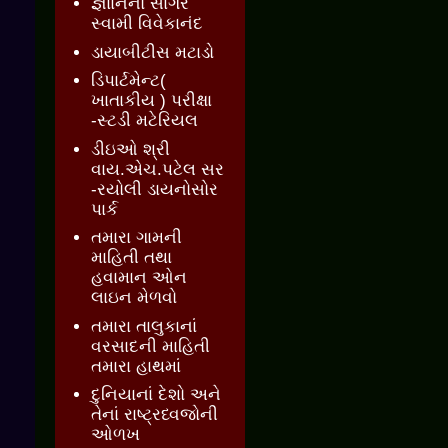
જ્ઞાાનનો સાગર
સ્વામી વિવેકાનંદ
ડાયાબીટીસ મટાડો
ડિપાર્ટમેન્ટ(
ખાતાકીય ) પરીક્ષા
-સ્ટડી મટેરિયલ
ડીઇઓ શ્રી
વાય.એચ.પટેલ સર
-રયોલી ડાયનોસોર
પાર્ક
તમારા ગામની
માહિતી તથા
હવામાન ઓન
લાઇન મેળવો
તમારા તાલુકાનાં
વરસાદની માહિતી
તમારા હાથમાં
દુનિયાનાં દેશો અને
તેનાં રાષ્ટ્રધ્વજોની
ઓળખ