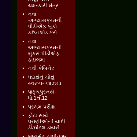
ચમત્કારી મંત્ર
નવા
અભ્યાસક્રમની
પીડીએફ બૂકો
ડાઉનલોડ કરો
નવા
અભ્યાસક્રમની
બુક્સ પીડીએફ
ફાઇલમાં
નવી કેબિનેટ
પદાર્થનું ચોથું
સ્વરૂપ-પ્લાઝમા
પાઠ્યપુસ્તકો
ધો.1થી12
પ્રથમ પરીક્ષા
ફોટા સાથે
પ્રાણીઓની યાદી -
ડીઝીટલ ડાયરી
બાયસેગ ગાંધીનગર