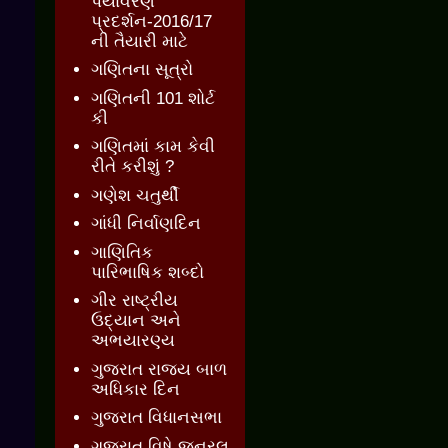
પર્યાવરણ
પ્રદર્શન-2016/17
ની તૈયારી માટે
ગણિતના સૂત્રો
ગણિતની 101 શોર્ટ
કી
ગણિતમાં કામ કેવી
રીતે કરીશું ?
ગણેશ ચતુર્થી
ગાંધી નિર્વાણદિન
ગાણિતિક
પારિભાષિક શબ્દો
ગીર રાષ્ટ્રીય
ઉદ્યાન અને
અભયારણ્ય
ગુજરાત રાજ્ય બાળ
અધિકાર દિન
ગુજરાત વિધાનસભા
ગુજરાત વિષે જનરલ