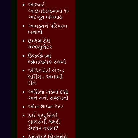
આલ્બર્ટ
આઇનસ્ટાઇનના ૧૦
અદભૂત બોધપાઠ
આવડતને પરિપક્વ
બનાવો
ઇન્કમ ટેક્ષ
કેલ્ક્યુલેટર
ઉજ્જૈનમાં
જોવાલાયક સ્થળો
એક્ટિવિટી બેઝ્ડ
લર્નિંગ - અનોખી
રીતે
એશિયા ખંડના દેશો
અને તેની રાજધાની
ઓન લાઇન ટેસ્ટ
કઈ પ્રવૃત્તિથી
બાળકની મેમરી
ડેવલપ કરાય?
કમ્પ્યુટર ચિત્રમય