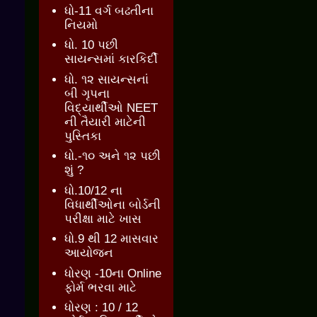
ધો-11 વર્ગ બઢતીના
નિયમો
ધો. 10 પછી
સાયન્સમાં કારકિર્દી
ધો. ૧૨ સાયન્સનાં
બી ગૃપના
વિદ્યાર્થીઓ NEET
ની તૈયારી માટેની
પુસ્તિકા
ધો.-૧૦ અને ૧૨ પછી
શું ?
ધો.10/12 ના
વિધાર્થીઓના બોર્ડની
પરીક્ષા માટે ખાસ
ધો.9 થી 12 માસવાર
આયોજન
ધોરણ -10ના Online
ફોર્મ ભરવા માટે
ધોરણ : 10 / 12