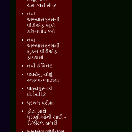
ચમત્કારી મંત્ર
નવા
અભ્યાસક્રમની
પીડીએફ બૂકો
ડાઉનલોડ કરો
નવા
અભ્યાસક્રમની
બુક્સ પીડીએફ
ફાઇલમાં
નવી કેબિનેટ
પદાર્થનું ચોથું
સ્વરૂપ-પ્લાઝમા
પાઠ્યપુસ્તકો
ધો.1થી12
પ્રથમ પરીક્ષા
ફોટા સાથે
પ્રાણીઓની યાદી -
ડીઝીટલ ડાયરી
બાયસેગ ગાંધીનગર