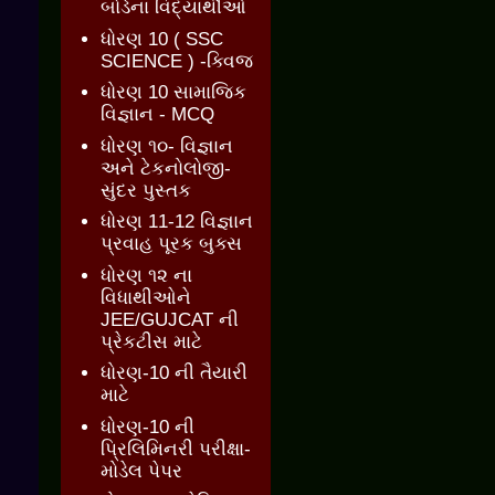
બોર્ડના વિદ્યાર્થીઓ
ધોરણ 10 ( SSC
SCIENCE ) -ક્વિજ
ધોરણ 10 સામાજિક
વિજ્ઞાન - MCQ
ધોરણ ૧૦- વિજ્ઞાન
અને ટેકનોલોજી-
સુંદર પુસ્તક
ધોરણ 11-12 વિજ્ઞાન
પ્રવાહ પૂરક બુક્સ
ધોરણ ૧૨ ના
વિધાથીઓને
JEE/GUJCAT ની
પ્રેકટીસ માટે
ધોરણ-10 ની તૈયારી
માટે
ધોરણ-10 ની
પ્રિલિમિનરી પરીક્ષા-
મોડેલ પેપર