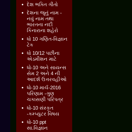
દેશ ભક્તિ ગીતો
દેશના જૂનું નામ -
નવું નામ તથા
ભારતના નદી
કિનારાના શહેરો
ધો 10 ગણિત-વિજ્ઞાન
ટેક
ધો 10/12 પછીના
એડમીશન માટે
ધો-10 અને સાયન્સ
સેમ 2 અને 4 ની
આદર્શ ઉત્તરવહીઓ
ધો-10 માર્ચ-2016
પરિણામ -ગુણ
ચકાસણી પરિપત્ર
ધો-10 સંસ્કૃત
-કમ્પ્યુટર વિષય
ધો-10 ppt
સા.વિજ્ઞાન