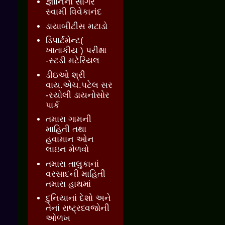
જ્ઞાાનનો સાગર
સ્વામી વિવેકાનંદ
ડાયાબીટીસ મટાડો
ડિપાર્ટમેન્ટ(
ખાતાકીય ) પરીક્ષા
-સ્ટડી મટેરિયલ
ડીઇઓ શ્રી
વાય.એચ.પટેલ સર
-રયોલી ડાયનોસોર
પાર્ક
તમારા ગામની
માહિતી તથા
હવામાન ઓન
લાઇન મેળવો
તમારા તાલુકાનાં
વરસાદની માહિતી
તમારા હાથમાં
દુનિયાનાં દેશો અને
તેનાં રાષ્ટ્રધ્વજોની
ઓળખ