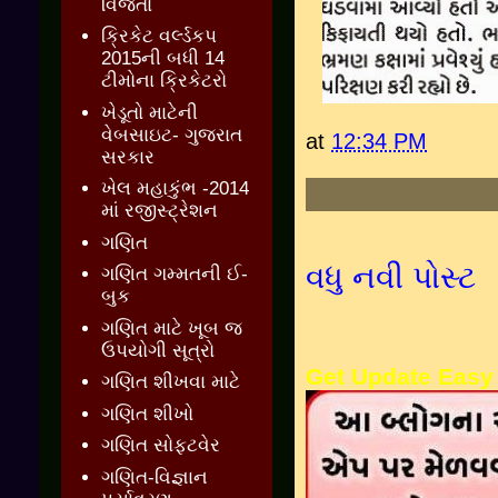
વિજેતા
ક્રિકેટ વર્લ્ડકપ
2015ની બધી 14
ટીમોના ક્રિકેટરો
ખેડૂતો માટેની
વેબસાઇટ- ગુજરાત
at
12:34 PM
સરકાર
ખેલ મહાકુંભ -2014
માં રજીસ્ટ્રેશન
ગણિત
વધુ નવી પોસ્ટ
ગણિત ગમ્મતની ઈ-
બુક
ગણિત માટે ખૂબ જ
ઉપયોગી સૂત્રો
Get Update Easy
ગણિત શીખવા માટે
ગણિત શીખો
ગણિત સોફ્ટવેર
ગણિત-વિજ્ઞાન