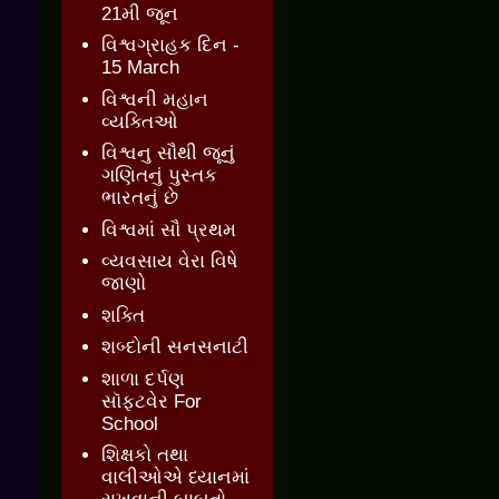
21મી જૂન
વિશ્વગ્રાહક દિન -
15 March
વિશ્વની મહાન
વ્યક્તિઓ
વિશ્વનુ સૌથી જૂનું
ગણિતનું પુસ્તક
ભારતનું છે
વિશ્વમાં સૌ પ્રથમ
વ્યવસાય વેરા વિષે
જાણો
શક્તિ
શબ્દોની સનસનાટી
શાળા દર્પણ
સૉફ્ટવેર For
School
શિક્ષકો તથા
વાલીઓએ ધ્યાનમાં