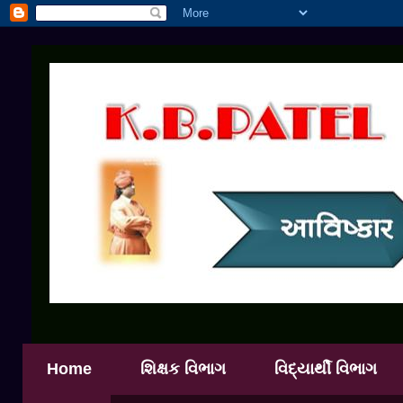
Home
શિક્ષક વિભાગ
વિદ્યાર્થી વિભાગ