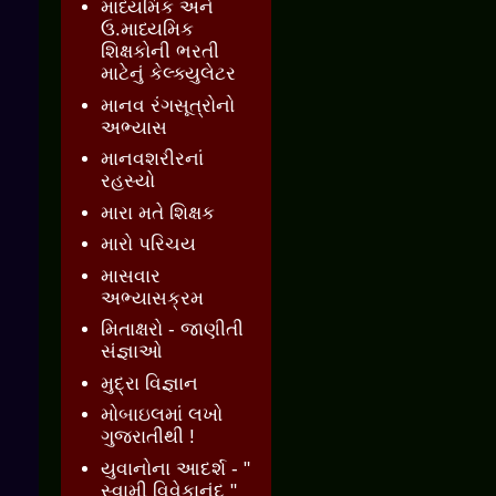
માધ્યમિક અને
ઉ.માધ્યમિક
શિક્ષકોની ભરતી
માટેનું કેલ્ક્યુલેટર
માનવ રંગસૂત્રોનો
અભ્યાસ
માનવશરીરનાં
રહસ્યો
મારા મતે શિક્ષક
મારો પરિચય
માસવાર
અભ્યાસક્રમ
મિતાક્ષરો - જાણીતી
સંજ્ઞાઓ
મુદ્રા વિજ્ઞાન
મોબાઇલમાં લખો
ગુજરાતીથી !
યુવાનોના આદર્શ - "
સ્વામી વિવેકાનંદ "