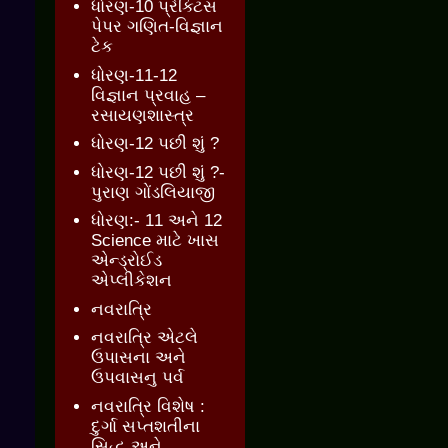
ધોરણ-10 પ્રેક્ટિસ
પેપર ગણિત-વિજ્ઞાન
ટેક
ધોરણ-11-12
વિજ્ઞાન પ્રવાહ –
રસાયણશાસ્ત્ર
ધોરણ-12 પછી શું ?
ધોરણ-12 પછી શું ?-
પુરાણ ગોંડલિયાજી
ધોરણ:- 11 અને 12
Science માટે ખાસ
એન્ડ્રોઈડ
એપ્લીકેશન
નવરાત્રિ
નવરાત્રિ એટલે
ઉપાસના અને
ઉપવાસનુ પર્વ
નવરાત્રિ વિશેષ :
દુર્ગા સપ્તશતીના
સિદ્ધ અને