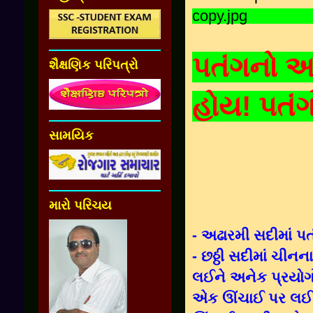
પતંગનો આ
શૈક્ષણિક પરિપત્રો
હોય! પતં
સામયિક
મારો પરિચય
- અઢારમી સદીમાં પ
- છઠ્ઠી સદીમાં ચીન
લઈને અનેક પ્રયોગો 
એક ઊંચાઈ પર લઈ જત