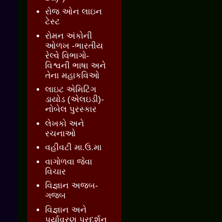
રોજ ઓન લાઇન
ટેસ્ટ
રોમન અંકોની
ઓળખ -ભારતીય
રેલ્વે વિભાગો-
વિશ્વની ભાષા અને
તેના મહાકવિઓ
લાઇટ એમિટિંગ
ડાયોડ (એલઇડી)-
નોબેલ પુરસ્કાર
લેખકો અને
રચનાઓ
વહીવટી મા.ઉ.મા
વાગોળવા જેવા
વિચાર
વિજ્ઞાન અજબ-
ગજબ
વિજ્ઞાન અને
પર્યાવરણ પ્રદર્શન