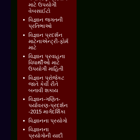
માટે ઉપયોગી
વેબસાઈટો
વિજ્ઞાન જગતની
પ્રતિભાઓ
વિજ્ઞાન પ્રદર્શન
માટેનાએન્ટ્રી-ફોર્મ
માટે
વિજ્ઞાન પ્રવાહના
વિધાર્થીઓ માટે
ઉપયોગી માહિતી
વિજ્ઞાન પ્રોજેકટ
જાતે કેવી રીતે
બનાવી શકાય
વિજ્ઞાન-ગણિત-
પર્યાવરણ-પ્રદર્શન
-2015 માર્ગદર્શિકા
વિજ્ઞાનના પ્રયોગો
વિજ્ઞાનના
પ્રયોગોની યાદી