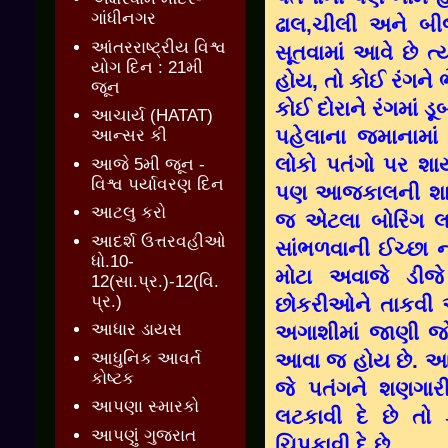
ગાંધીનગર
ઢાલ,ચીલી અને બીજ
આંતરરાષ્ટ્રીય વિશ્વ
સૂતવામાં આવે છે ત્ય
યોગ દિન : 21મી
હોય, તો કોઈ રંગને 
જૂન
કોઈ દોરાને રંગમાં ડૂ
આચાર્ય (HATAT)
પહેલાના જમાનામા
આન્સર કી
લોકો પતંગો પર શા
આજે 5મી જૂન -
વિશ્વ પર્યાવરણ દિન
પણ આજકાલની શાય
આટલુ કરો
જ એટલા બોરિંગ લા
આદર્શ ઉત્તરવહીઓ
સાંભળવાની ઈચ્છા
ધો.10-
મોટા અવાજે ડીજે
12(સા.પ્ર.)-12(વિ.
પ્ર.)
છોકરીઓને તાકવી અ
આધાર ડાયસ
અગાશીમાં જાણી જો
આધુનિક આવર્ત
આવા જ હોય છે. આજ
કોષ્ટક
જે પતંગને શણગારી
આપણા સ્મારકો
લટકાવી દે છે તો
આપણું ગુજરાત
ચિપકાવી દે છે.