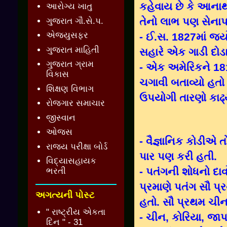
કહેવાય છે કે આનાથ
આરોગ્ય ખાતુ
તેનો લાભ પણ સેના
ગુજરાત ગૌ.સે.પ.
એજ્યુસફર
- ઈ.સ. 1827માં જ્ય
ગુજરાત માહિતી
સહારે એક ગાડી દોડ
ગુજરાત ગ્રામ
- એક અમેરિકને 181
વિકાસ
ચગાવી બતાવ્યો હતો
શિક્ષણ વિભાગ
ઉપયોગી તારણો કાઢ્યા
રોજગાર સમાચાર
જીસ્વાન
ઓજસ
- વૈજ્ઞાનિક કોડીએ 
રાજ્ય પરીક્ષા બોર્ડ
પાર પણ કરી હતી.
વિદ્યાસહાયક
- પતંગની શોધનો દા
ભરતી
પ્રમાણે પતંગ સૌ 
અગત્યની પોસ્ટ
હતો. સૌ પ્રથમ ચીનમ
" રાષ્ટ્રીય એકતા
- ચીન, કોરિયા, જા
દિન " - 31