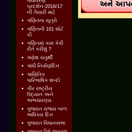
પર્યાવરણ
પ્રદર્શન-2016/17
ની તૈયારી માટે
ગણિતના સૂત્રો
ગણિતની 101 શોર્ટ
કી
ગણિતમાં કામ કેવી
રીતે કરીશું ?
ગણેશ ચતુર્થી
ગાંધી નિર્વાણદિન
ગાણિતિક
પારિભાષિક શબ્દો
ગીર રાષ્ટ્રીય
ઉદ્યાન અને
અભયારણ્ય
ગુજરાત રાજ્ય બાળ
અધિકાર દિન
ગુજરાત વિધાનસભા
ગુજરાત વિષે જનરલ