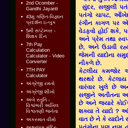
2nd Ocomber -
સુંદર, સજીલી પત
Gandhi Jayanti
પતંગો ચાપટ, આઁખે
43મુ ગણિત-વિજ્ઞાન
રંગીન કાગળ પર એ
પ્રદર્શન ઇ-બુક
વેડફવો હોઈ શકે, 
5મી સપ્ટેમ્બર -
શિક્ષક દિન
અને પ્રેમ તથા સ્વ
7th Pay
છે, અને ઉડાવી રહ
Calculation
જેમની યાદોના સમુ
Calculator - Video
Converter
નીકળે છે.
7TH PAY
કેટલીય કમજોર 
Calculator
થરથરે છે. કેટલાય લ
અંગ્રેજી રમતો
વારંવાર ખુલે છે અ
અંગ્રેજી શીખો
સજીને અતીતના આકા
અંબે સ્તુતિ -
છે અને જ્યારે કોઈ
વિશ્વંભરી અખિલ
શક્યા તે યાદો ? આ
વિશ્વતણી જનેતા
વાત છે ને કે યાદોન
અકસ્માત વીમો
પતંગોના પણ નામ હ
અક્ષરધામ મંદિર-