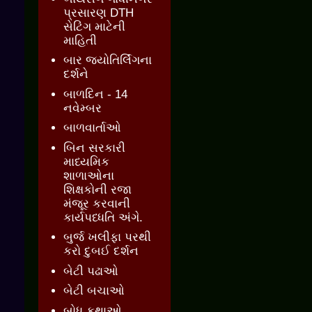
પ્રસારણ DTH
સેટિંગ માટેની
માહિતી
બાર જ્‍યોતિર્લિંગના
દર્શને
બાળદિન - 14
નવેમ્બર
બાળવાર્તાઓ
બિન સરકારી
માધ્યમિક
શાળાઓના
શિક્ષકોની રજા
મંજૂર કરવાની
કાર્યપધ્ધતિ અંગે.
બુર્જ ખલીફા પરથી
કરો દુબઈ દર્શન
બેટી પઢાઓ
બેટી બચાઓ
બોધ કથાઓ