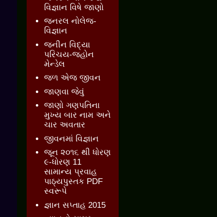
વિજ્ઞાન વિષે જાણો
જનરલ નોલેજ-
વિજ્ઞાન
જનીન વિદ્યા
પરિચય-જ્હોન
મેન્ડેલ
જળ એજ જીવન
જાણવા જેવું
જાણો ગણપતિના
મુખ્ય બાર નામ અને
ચાર અવતાર
જીવનમાં વિજ્ઞાન
જૂન ૨૦૧૬ થી ધોરણ
૯-ધોરણ 11
સામાન્ય પ્રવાહ
પાઠ્યપુસ્તક PDF
સ્વરૂપે
જ્ઞાન સપ્તાહ 2015