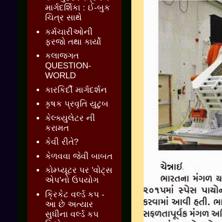
માર્ગદર્શિકા : ઈ-બુક
ચિત્ર સાથે
કર્મચારીઓની
ફરજો તથા કાર્યો
કલાજગત
QUESTION-
WORLD
કારકિર્દી માર્ગદર્શન
કૃષક પ્રવૃતિ યુટુબ
કેલ્ક્યુલેટર ની
કરામત
કેવી રીતે?
કેળવવા જેવી બાબત
કોમ્પ્યૂટર પર 'વોટ્સ
એપ'નો ઉપયોગ
ક્રિકેટ વર્લ્ડ કપ -
આ છે અત્યાર
સુધીના વર્લ્ડ કપ