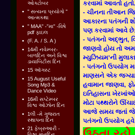
કરવામાં આવતો હતો
ઓક્ટોબર
- ચીનના તીઆન જિ
" સત્યના પ્રયોગો "
આત્મકથા
આકારના પતંગની શો
" MAA" -"મા" -વિષે
પણ કરવામાં આવે છે
pdf ફાઇલ
- પતંગનો અદ્ભુત, વ
(F. A. / S. A )
જાણવો હોય તો અમદ
14મી નવેમ્બર-
બાળદિન અને વિશ્વ
મ્યુઝિયમ’ની મુલાકા
ડાયાબિટીસ દિન
- પતંગનો ઉપયોગ મા
15 ઑગસ્ટ
માણસને એક જગ્યા
15 August Useful
હવામાન જાણવા, ફોટ
Song Mp3 &
Dance Video
ઇતિહાસના ખેરખાંઓ ત
16મી સપ્ટેમ્બર
મોટા પથ્થરોને ઊં
વિશ્વ ઓઝોન દિન
આજે સમય જતાં જેમ 
1લી -મે ગુજરાત
સ્થાપના દિન
પતંગનો ઉપયોગ હવે મ
21 ફેબ્રુઆરી -
ઉઠતા રહો 
વિશ્વ માતૃદિન