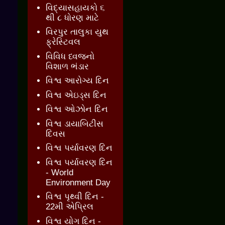
વિદ્યાસહાયકો ૬
થી ૮ ધોરણ માટે
વિરપુર તાલુકા યુથ
ફ્રેસ્ટિવલ
વિવિધ ધ્વજનો
વિશાળ ભંડાર
વિશ્વ આરોગ્ય દિન
વિશ્વ એઇડ્સ દિન
વિશ્વ ઓઝોન દિન
વિશ્વ ડાયાબિટીસ
દિવસ
વિશ્વ પર્યાવરણ દિન
વિશ્વ પર્યાવરણ દિન
- World
Environment Day
વિશ્વ પૃથ્વી દિન -
22મી એપ્રિલ
વિશ્વ યોગ દિન -