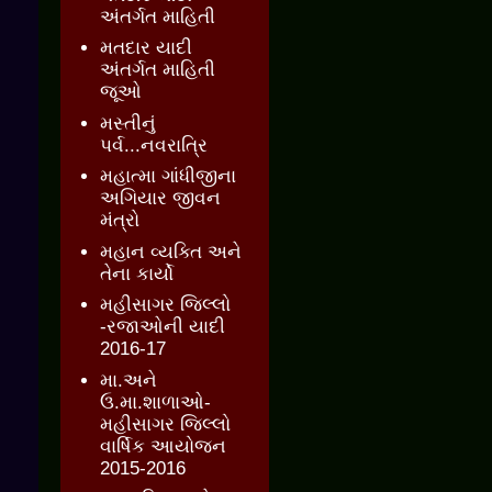
અંતર્ગત માહિતી
મતદાર યાદી
અંતર્ગત માહિતી
જૂઓ
મસ્તીનું
પર્વ...નવરાત્રિ
મહાત્મા ગાંધીજીના
અગિયાર જીવન
મંત્રો
મહાન વ્યક્તિ અને
તેના કાર્યો
મહીસાગર જિલ્લો
-રજાઓની યાદી
2016-17
મા.અને
ઉ.મા.શાળાઓ-
મહીસાગર જિલ્લો
વાર્ષિક આયોજન
2015-2016