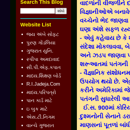
Search This Blog
વાદળાંની વીજળીને દ
વિજ્ઞાનીઓએ બનાવેલ
વચ્ચેનો ભેદ જાણવા ફ
Website List
ઘણા અંશે સફળ રહ્ય
જય અંબે સોફ્ટ
- એવું કહેવાય છે ક
પુરણ ગોંડલિયા
સંદેશા મોકલાવવા, બ
ગુજરાત યુનિ.
અને ઝડપ જાણવા પ
સ્પીપા અમદાવાદ
શરૂઆતમાં પતંગની 
સી.પી.એફ.કપાત
- વૈજ્ઞાનિક સંશોધ
માધ્ય.શિક્ષણ બોર્ડ
ઉપયોગ થયો છે. એવું
R.I.Jadeja.Com
કરીને અમેરિકામાં જે
માધ્ય.પરિપત્રો
પતંગની સુધારેલી આવૃ
પાન કાર્ડ માટે
ઈ.સ. 900માં કોર
ઇ બુક માટે
દુશ્મનોની સેનાને ડ
એસ.ટી.નિગમ
માણસનાં પૂતળાં બાંધ
વાન્ચે ગુજરાત