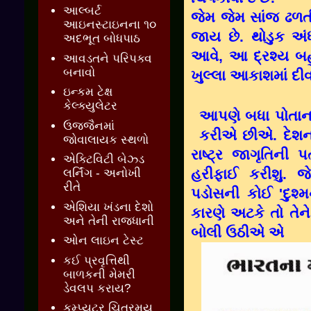
આલ્બર્ટ
જેમ જેમ સાંજ ઢળત
આઇનસ્ટાઇનના ૧૦
જાય છે. થોડુક અંધા
અદભૂત બોધપાઠ
આવે, આ દ્રશ્ય બહ
આવડતને પરિપક્વ
બનાવો
ખુલ્લા આકાશમાં દીવ
ઇન્કમ ટેક્ષ
કેલ્ક્યુલેટર
આપણે બધા પોતાના
ઉજ્જૈનમાં
કરીએ છીએ. દેશના
જોવાલાયક સ્થળો
રાષ્ટ્ર જાગૃતિની
એક્ટિવિટી બેઝ્ડ
હરીફાઈ કરીશુ. 
લર્નિંગ - અનોખી
રીતે
પડોસની કોઈ 'દુશ્
એશિયા ખંડના દેશો
કારણે અટકે તો તે
અને તેની રાજધાની
બોલી ઉઠીએ એ
ઓન લાઇન ટેસ્ટ
કઈ પ્રવૃત્તિથી
બાળકની મેમરી
ડેવલપ કરાય?
કમ્પ્યુટર ચિત્રમય