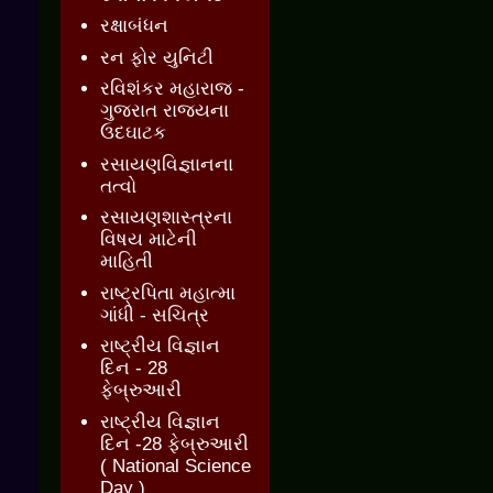
રક્ષાબંધન
રન ફોર યુનિટી
રવિશંકર મહારાજ -
ગુજરાત રાજ્યના
ઉદઘાટક
રસાયણવિજ્ઞાનના
તત્વો
રસાયણશાસ્ત્રના
વિષય માટેની
માહિતી
રાષ્ટ્રપિતા મહાત્મા
ગાંધી - સચિત્ર
રાષ્ટ્રીય વિજ્ઞાન
દિન - 28
ફેબ્રુઆરી
રાષ્ટ્રીય વિજ્ઞાન
દિન -28 ફેબ્રુઆરી
( National Science
Day )