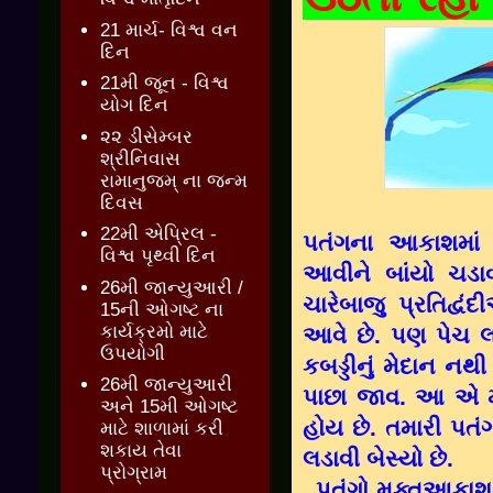
21 માર્ચ- વિશ્વ વન
દિન
21મી જૂન - વિશ્વ
યોગ દિન
૨૨ ડીસેમ્બર
શ્રીનિવાસ
રામાનુજમ્ ના જન્મ
દિવસ
22મી એપ્રિલ -
પતંગના આકાશમાં પ
વિશ્વ પૃથ્વી દિન
આવીને બાંયો ચડા
26મી જાન્યુઆરી /
ચારેબાજુ પ્રતિદ્વ
15ની ઓગષ્ટ ના
કાર્યક્રમો માટે
આવે છે. પણ પેચ લ
ઉપયોગી
કબડ્ડીનું મેદાન ન
26મી જાન્યુઆરી
પાછા જાવ. આ એ મે
અને 15મી ઓગષ્ટ
હોય છે. તમારી પત
માટે શાળામાં કરી
શકાય તેવા
લડાવી બેસ્યો છે.
પ્રોગ્રામ
પતંગો મુક્તઆકાશમા