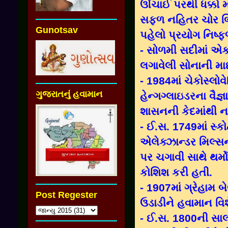
ઊંચાઈ પરથી ધક્કો મ
સફળ નહિતર ચોર બિ
Gunotsav
પહેલો પ્રયોગ નિષ્
- સોળમી સદીમાં એક
લગાવેલી સોનાની મ
- 1984માં ચેકોસ્લો
ગુજરાતનું હવામાન
હેન્ગગ્લાઇડરના વૈજ
શાસનની કેદમાંથી ના
- ઈ.સ. 1749માં સ્કો
એલેક્ઝાન્ડર મિલ્સ
પર ચગાવી સાથે થર્મો
કોશિશ કરી હતી.
- 1907માં ગ્રેહામ 
Post Regester
ઉડાડીને હવામાન વિશ
- ઈ.સ. 1800ની સાલમ