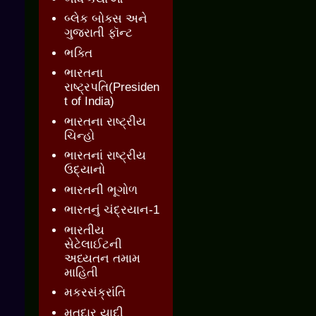
બ્લેક બોક્સ અને
ગુજરાતી ફૉન્ટ
ભક્તિ
ભારતના
રાષ્ટ્રપતિ(Presiden
t of India)
ભારતના રાષ્ટ્રીય
ચિન્હો
ભારતનાં રાષ્ટ્રીય
ઉદ્યાનો
ભારતની ભૂગોળ
ભારતનું ચંદ્રયાન-1
ભારતીય
સેટેલાઈટની
અધ્યતન તમામ
માહિતી
મકરસંક્રાંતિ
મતદાર યાદી