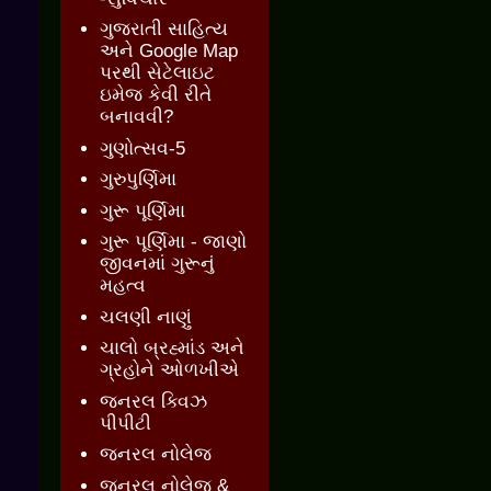
ગુજરાતી સાહિત્ય
અને Google Map
પરથી સેટેલાઇટ
ઇમેજ કેવી રીતે
બનાવવી?
ગુણોત્સવ-5
ગુરુપુર્ણિમા
ગુરૂ પૂર્ણિમા
ગુરૂ પૂર્ણિમા - જાણો
જીવનમાં ગુરૂનું
મહત્વ
ચલણી નાણું
ચાલો બ્રહ્માંડ અને
ગ્રહોને ઓળખીએ
જનરલ ક્વિઝ
પીપીટી
જનરલ નોલેજ
જનરલ નોલેજ &