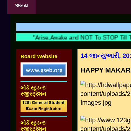
અન્ય
શિક્ષ
"Arise,Awake and NOT To STOP Till Th
14 જાન્યુઆરી, 20
Board Website
HAPPY MAKAR
બોર્ડ સ્ટુડન્ટ
રજીસ્ટ્રેશન
બોર્ડ સ્ટુડન્ટ
રજીસ્ટ્રેશન