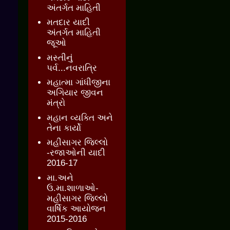
અંતર્ગત માહિતી
મતદાર યાદી
અંતર્ગત માહિતી
જૂઓ
મસ્તીનું
પર્વ...નવરાત્રિ
મહાત્મા ગાંધીજીના
અગિયાર જીવન
મંત્રો
મહાન વ્યક્તિ અને
તેના કાર્યો
મહીસાગર જિલ્લો
-રજાઓની યાદી
2016-17
મા.અને
ઉ.મા.શાળાઓ-
મહીસાગર જિલ્લો
વાર્ષિક આયોજન
2015-2016