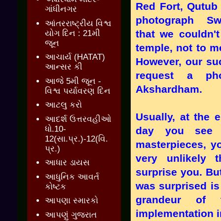
Red Fort, Qutub 
ગાંધીનગર
photograph Sw
આંતરરાષ્ટ્રીય વિશ્વ
that we couldn't
યોગ દિન : 21મી
જૂન
temple, not to m
આચાર્ય (HATAT)
However, our su
આન્સર કી
request a ph
આજે 5મી જૂન -
Akshardham.
વિશ્વ પર્યાવરણ દિન
આટલુ કરો
Usually, at the 
આદર્શ ઉત્તરવહીઓ
ધો.10-
day you see 
12(સા.પ્ર.)-12(વિ.
masterpieces, yo
પ્ર.)
very unlikely 
આધાર ડાયસ
surprise you. Bu
આધુનિક આવર્ત
was surprised is
કોષ્ટક
grandeur of 
આપણા સ્મારકો
implementation i
આપણું ગુજરાત