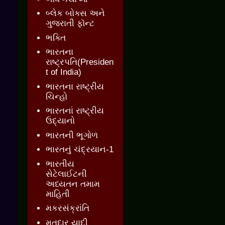
બ્લેક બોક્સ અને
ગુજરાતી ફૉન્ટ
ભક્તિ
ભારતના
રાષ્ટ્રપતિ(Presiden
t of India)
ભારતના રાષ્ટ્રીય
ચિન્હો
ભારતનાં રાષ્ટ્રીય
ઉદ્યાનો
ભારતની ભૂગોળ
ભારતનું ચંદ્રયાન-1
ભારતીય
સેટેલાઈટની
અધ્યતન તમામ
માહિતી
મકરસંક્રાંતિ
મતદાર યાદી