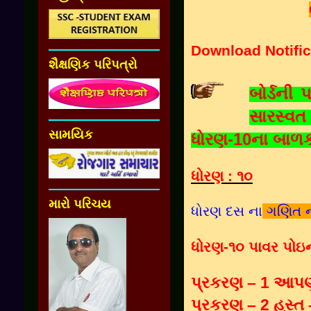
Download Notific
શૈક્ષણિક પરિપત્રો
બોર્ડની
સારસ્વ
સામયિક
ધોરણ-10ના બાળકો
ધોરણ : ૧૦
મારો પરિચય
ધોરણ દસ ના
ગણિત ના
ધોરણ-૧૦ પાવર પોઇન્
પ્રકરણ – 1 આપણ
પ્રકરણ – 2 હસ્ત