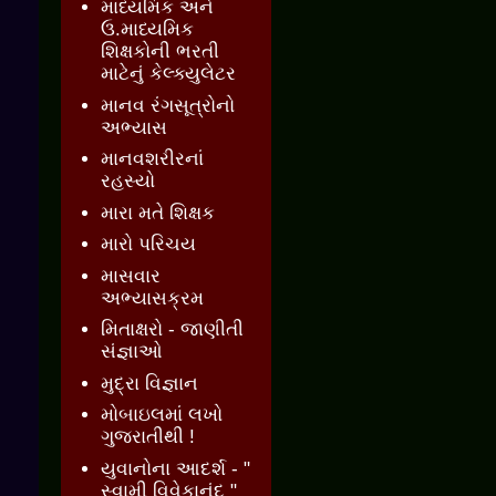
માધ્યમિક અને
ઉ.માધ્યમિક
શિક્ષકોની ભરતી
માટેનું કેલ્ક્યુલેટર
માનવ રંગસૂત્રોનો
અભ્યાસ
માનવશરીરનાં
રહસ્યો
મારા મતે શિક્ષક
મારો પરિચય
માસવાર
અભ્યાસક્રમ
મિતાક્ષરો - જાણીતી
સંજ્ઞાઓ
મુદ્રા વિજ્ઞાન
મોબાઇલમાં લખો
ગુજરાતીથી !
યુવાનોના આદર્શ - "
સ્વામી વિવેકાનંદ "