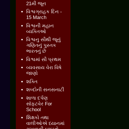
21મી જૂન
વિશ્વગ્રાહક દિન -
15 March
વિશ્વની મહાન
વ્યક્તિઓ
વિશ્વનુ સૌથી જૂનું
ગણિતનું પુસ્તક
ભારતનું છે
વિશ્વમાં સૌ પ્રથમ
વ્યવસાય વેરા વિષે
જાણો
શક્તિ
શબ્દોની સનસનાટી
શાળા દર્પણ
સૉફ્ટવેર For
School
શિક્ષકો તથા
વાલીઓએ ધ્યાનમાં