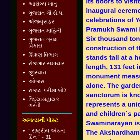
its doors to vis
આરોગ્ય ખાતુ
inaugural ceremo
ગુજરાત ગૌ.સે.પ.
celebrations of 
એજ્યુસફર
Pramukh Swami M
ગુજરાત માહિતી
Six thousand ton
ગુજરાત ગ્રામ
વિકાસ
construction of t
શિક્ષણ વિભાગ
stands tall at a h
રોજગાર સમાચાર
length, 131 feet 
જીસ્વાન
monument measure
ઓજસ
alone. The gard
રાજ્ય પરીક્ષા બોર્ડ
sanctorum is kn
વિદ્યાસહાયક
represents a uniq
ભરતી
and children`s pa
અગત્યની પોસ્ટ
Swaminarayan is 
" રાષ્ટ્રીય એકતા
The Akshardham 
દિન " - 31