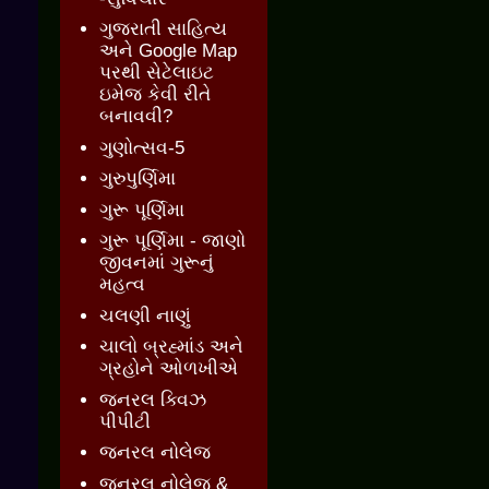
ગુજરાતી સાહિત્ય
અને Google Map
પરથી સેટેલાઇટ
ઇમેજ કેવી રીતે
બનાવવી?
ગુણોત્સવ-5
ગુરુપુર્ણિમા
ગુરૂ પૂર્ણિમા
ગુરૂ પૂર્ણિમા - જાણો
જીવનમાં ગુરૂનું
મહત્વ
ચલણી નાણું
ચાલો બ્રહ્માંડ અને
ગ્રહોને ઓળખીએ
જનરલ ક્વિઝ
પીપીટી
જનરલ નોલેજ
જનરલ નોલેજ &