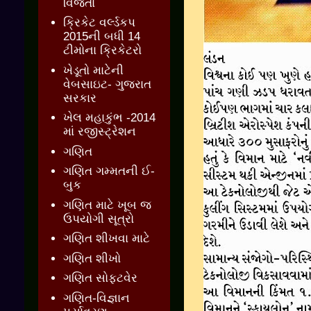
વિજેતા
ક્રિકેટ વર્લ્ડકપ
2015ની બધી 14
ટીમોના ક્રિકેટરો
ખેડૂતો માટેની
વેબસાઇટ- ગુજરાત
સરકાર
ખેલ મહાકુંભ -2014
માં રજીસ્ટ્રેશન
ગણિત
ગણિત ગમ્મતની ઈ-
બુક
ગણિત માટે ખૂબ જ
ઉપયોગી સૂત્રો
ગણિત શીખવા માટે
ગણિત શીખો
ગણિત સોફ્ટવેર
ગણિત-વિજ્ઞાન