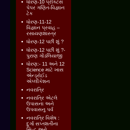
ધોરણ-10 પ્રેક્ટિસ
પેપર ગણિત-વિજ્ઞાન
ટેક
ધોરણ-11-12
વિજ્ઞાન પ્રવાહ –
રસાયણશાસ્ત્ર
ધોરણ-12 પછી શું ?
ધોરણ-12 પછી શું ?-
પુરાણ ગોંડલિયાજી
ધોરણ:- 11 અને 12
Science માટે ખાસ
એન્ડ્રોઈડ
એપ્લીકેશન
નવરાત્રિ
નવરાત્રિ એટલે
ઉપાસના અને
ઉપવાસનુ પર્વ
નવરાત્રિ વિશેષ :
દુર્ગા સપ્તશતીના
સિદ્ધ અને