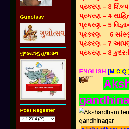
પ્રકરણ – 3 શિલ્પ
પ્રકરણ – 4 સાહિત
Gunotsav
પ્રકરણ – 5 વિજ્ઞા
પ્રકરણ – 6 સાંસ્
પ્રકરણ – 7 આપણ
પ્રકરણ – 8 કુદરત
ગુજરાતનું હવામાન
ENGLISH
[M.C.Q.
Aks
gandhina
Post Regester