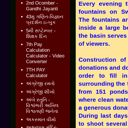
2nd Ocomber -
Every evening t
Gandhi Jayanti
fountains on S
43મુ ગણિત-વિજ્ઞાન
The fountains ar
પ્રદર્શન ઇ-બુક
inside a large b
5મી સપ્ટેમ્બર -
the basin serves
શિક્ષક દિન
of viewers.
7th Pay
Calculation
Calculator - Video
Construction of
Converter
donations and do
7TH PAY
order to fill 
Calculator
surrounding the 
અંગ્રેજી રમતો
from 151 ponds 
અંગ્રેજી શીખો
where clean wate
અંબે સ્તુતિ -
વિશ્વંભરી અખિલ
a generous donat
વિશ્વતણી જનેતા
During last days
અકસ્માત વીમો
to shoot several
અક્ષરધામ મંદિર-