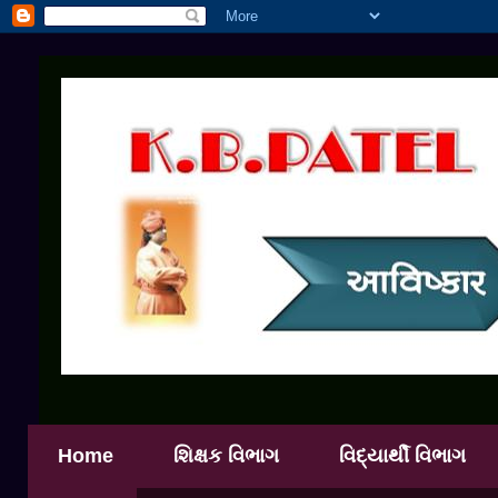
Home
શિક્ષક વિભાગ
વિદ્યાર્થી વિભાગ