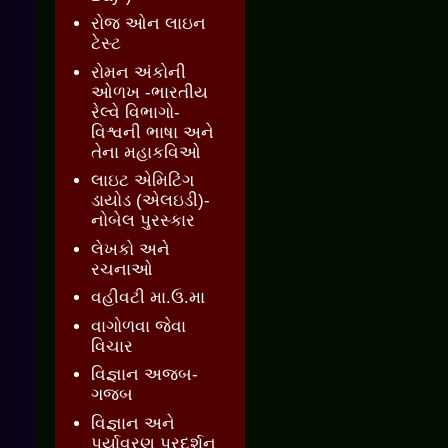
રોજ ઓન લાઇન
ટેસ્ટ
રોમન અંકોની
ઓળખ -ભારતીય
રેલ્વે વિભાગો-
વિશ્વની ભાષા અને
તેના મહાકવિઓ
લાઇટ એમિટિંગ
ડાયોડ (એલઇડી)-
નોબેલ પુરસ્કાર
લેખકો અને
રચનાઓ
વહીવટી મા.ઉ.મા
વાગોળવા જેવા
વિચાર
વિજ્ઞાન અજબ-
ગજબ
વિજ્ઞાન અને
પર્યાવરણ પ્રદર્શન