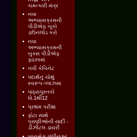
ચમત્કારી મંત્ર
નવા
અભ્યાસક્રમની
પીડીએફ બૂકો
ડાઉનલોડ કરો
નવા
અભ્યાસક્રમની
બુક્સ પીડીએફ
ફાઇલમાં
નવી કેબિનેટ
પદાર્થનું ચોથું
સ્વરૂપ-પ્લાઝમા
પાઠ્યપુસ્તકો
ધો.1થી12
પ્રથમ પરીક્ષા
ફોટા સાથે
પ્રાણીઓની યાદી -
ડીઝીટલ ડાયરી
બાયસેગ ગાંધીનગર