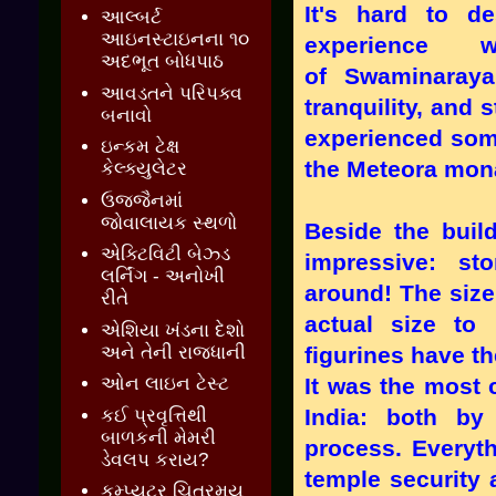
It's hard to d
આલ્બર્ટ
આઇનસ્ટાઇનના ૧૦
experience 
અદભૂત બોધપાઠ
of Swaminaraya
આવડતને પરિપક્વ
tranquility, and 
બનાવો
experienced some
ઇન્કમ ટેક્ષ
the Meteora mona
કેલ્ક્યુલેટર
ઉજ્જૈનમાં
જોવાલાયક સ્થળો
Beside the build
એક્ટિવિટી બેઝ્ડ
impressive: st
લર્નિંગ - અનોખી
around! The size
રીતે
actual size to
એશિયા ખંડના દેશો
અને તેની રાજધાની
figurines have the
It was the most 
ઓન લાઇન ટેસ્ટ
India: both by
કઈ પ્રવૃત્તિથી
બાળકની મેમરી
process. Everyt
ડેવલપ કરાય?
temple security 
કમ્પ્યુટર ચિત્રમય