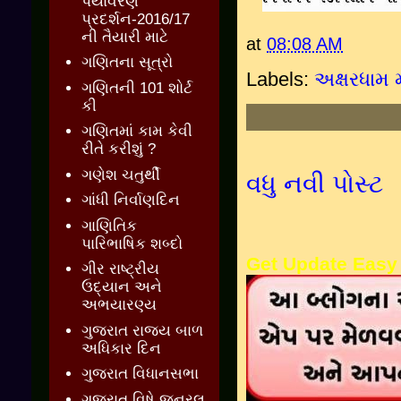
પર્યાવરણ
પ્રદર્શન-2016/17
ની તૈયારી માટે
at
08:08 AM
ગણિતના સૂત્રો
Labels:
અક્ષરધામ 
ગણિતની 101 શોર્ટ
કી
ગણિતમાં કામ કેવી
રીતે કરીશું ?
ગણેશ ચતુર્થી
વધુ નવી પોસ્ટ
ગાંધી નિર્વાણદિન
ગાણિતિક
પારિભાષિક શબ્દો
Get Update Easy
ગીર રાષ્ટ્રીય
ઉદ્યાન અને
અભયારણ્ય
ગુજરાત રાજ્ય બાળ
અધિકાર દિન
ગુજરાત વિધાનસભા
ગુજરાત વિષે જનરલ