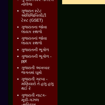
નોલેજ
ગુજરાત સ્ટેટ
એલિજિબિલીટી
ટેસ્ટ (GSET)
ગુજરાતના જોવા
લાયક સ્થળો
ગુજરાતનાં જોવા
લાયક સ્થળો
ગુજરાતની ભૂગોળ
ગુજરાતની ભૂગોળ -
ppt
ગુજરાતી અખબાર
જગતમાં ઘૂમો
ગુજરાતી ગરબા -
મણિયારો તે હલુ હલુ
થઈ રે
ગુજરાતી નાટક-
મૂવી-ગઝલ
-સુવિચાર