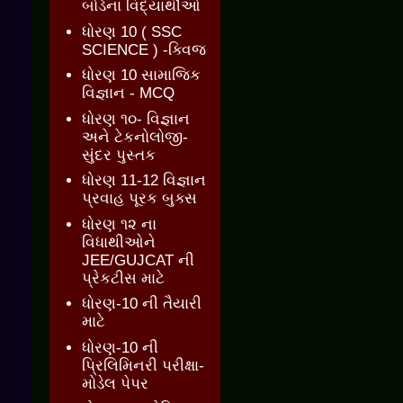
બોર્ડના વિદ્યાર્થીઓ
ધોરણ 10 ( SSC
SCIENCE ) -ક્વિજ
ધોરણ 10 સામાજિક
વિજ્ઞાન - MCQ
ધોરણ ૧૦- વિજ્ઞાન
અને ટેકનોલોજી-
સુંદર પુસ્તક
ધોરણ 11-12 વિજ્ઞાન
પ્રવાહ પૂરક બુક્સ
ધોરણ ૧૨ ના
વિધાથીઓને
JEE/GUJCAT ની
પ્રેકટીસ માટે
ધોરણ-10 ની તૈયારી
માટે
ધોરણ-10 ની
પ્રિલિમિનરી પરીક્ષા-
મોડેલ પેપર