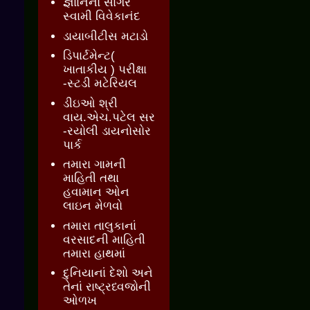
જ્ઞાાનનો સાગર
સ્વામી વિવેકાનંદ
ડાયાબીટીસ મટાડો
ડિપાર્ટમેન્ટ(
ખાતાકીય ) પરીક્ષા
-સ્ટડી મટેરિયલ
ડીઇઓ શ્રી
વાય.એચ.પટેલ સર
-રયોલી ડાયનોસોર
પાર્ક
તમારા ગામની
માહિતી તથા
હવામાન ઓન
લાઇન મેળવો
તમારા તાલુકાનાં
વરસાદની માહિતી
તમારા હાથમાં
દુનિયાનાં દેશો અને
તેનાં રાષ્ટ્રધ્વજોની
ઓળખ