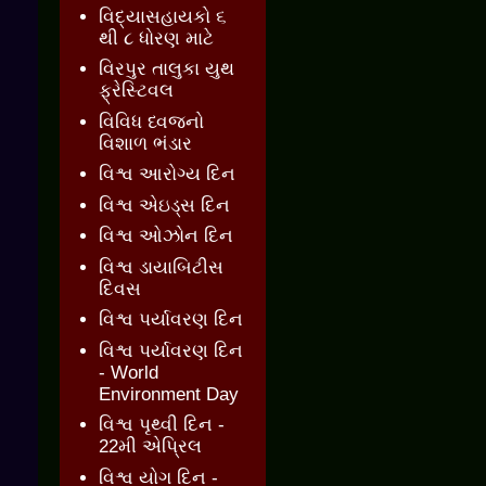
વિદ્યાસહાયકો ૬
થી ૮ ધોરણ માટે
વિરપુર તાલુકા યુથ
ફ્રેસ્ટિવલ
વિવિધ ધ્વજનો
વિશાળ ભંડાર
વિશ્વ આરોગ્ય દિન
વિશ્વ એઇડ્સ દિન
વિશ્વ ઓઝોન દિન
વિશ્વ ડાયાબિટીસ
દિવસ
વિશ્વ પર્યાવરણ દિન
વિશ્વ પર્યાવરણ દિન
- World
Environment Day
વિશ્વ પૃથ્વી દિન -
22મી એપ્રિલ
વિશ્વ યોગ દિન -