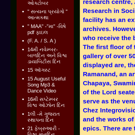
research centre,
ઓક્ટોબર
Research in Soc
" સત્યના પ્રયોગો "
આત્મકથા
facility has an e
" MAA" -"મા" -વિષે
archives. However
pdf ફાઇલ
who receive the b
(F. A. / S. A )
The first floor o
14મી નવેમ્બર-
gallery of over 5
બાળદિન અને વિશ્વ
ડાયાબિટીસ દિન
displayed are, th
15 ઑગસ્ટ
Ramanand, an art
15 August Useful
Chapaya, Swamin
Song Mp3 &
Dance Video
of the Lord seate
16મી સપ્ટેમ્બર
serve as the venu
વિશ્વ ઓઝોન દિન
Chez Integrovisi
1લી -મે ગુજરાત
and the works o
સ્થાપના દિન
epics. There are 
21 ફેબ્રુઆરી -
વિશ્વ માતૃદિન