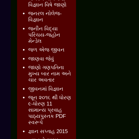
વિજ્ઞાન વિષે જાણો
જનરલ નોલેજ-
વિજ્ઞાન
જનીન વિદ્યા
પરિચય-જ્હોન
મેન્ડેલ
જળ એજ જીવન
જાણવા જેવું
જાણો ગણપતિના
મુખ્ય બાર નામ અને
ચાર અવતાર
જીવનમાં વિજ્ઞાન
જૂન ૨૦૧૬ થી ધોરણ
૯-ધોરણ 11
સામાન્ય પ્રવાહ
પાઠ્યપુસ્તક PDF
સ્વરૂપે
જ્ઞાન સપ્તાહ 2015