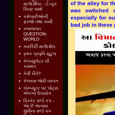
of the alley for 
માર્ગદર્શિકા : ઈ-બુક
ચિત્ર સાથે
was switched o
કર્મચારીઓની
especially for o
ફરજો તથા કાર્યો
bad job in these 
કલાજગત
QUESTION-
WORLD
કારકિર્દી માર્ગદર્શન
કૃષક પ્રવૃતિ યુટુબ
કેલ્ક્યુલેટર ની
કરામત
કેવી રીતે?
કેળવવા જેવી બાબત
કોમ્પ્યૂટર પર 'વોટ્સ
એપ'નો ઉપયોગ
ક્રિકેટ વર્લ્ડ કપ -
આ છે અત્યાર
સુધીના વર્લ્ડ કપ