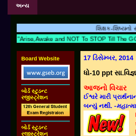
અન્ય
શિક્ષક-શિષ્યનો સંબંધ ત્ય
"Arise,Awake and NOT To STOP Till The
17 ડિસેમ્બર, 2014
Board Website
ધો-10 ppt સા.વિજ્
આજનો વિચાર
બોર્ડ સ્ટુડન્ટ
ઈશ્વરે મારી પ્રાર્થન
રજીસ્ટ્રેશન
બન્યું નથી.
-મહાત્મા
બોર્ડ સ્ટુડન્ટ
રજીસ્ટ્રેશન