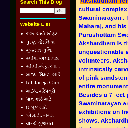
Akshardham Tem
Search This Blog
cultural complex 
Swaminarayan . 
Website List
Maharaj, and his
જય અંબે સોફ્ટ
Purushottam Swa
પુરણ ગોંડલિયા
Akshardham is th
ગુજરાત યુનિ.
unquestionable s
સ્પીપા અમદાવાદ
volunteers. Aks
સી.પી.એફ.કપાત
intrinsically ca
માધ્ય.શિક્ષણ બોર્ડ
of pink sandstone
R.I.Jadeja.Com
entire monument w
માધ્ય.પરિપત્રો
Besides a 7 feet 
પાન કાર્ડ માટે
Swaminarayan and
ઇ બુક માટે
exhibitions on In
એસ.ટી.નિગમ
shows. Akshard
વાન્ચે ગુજરાત