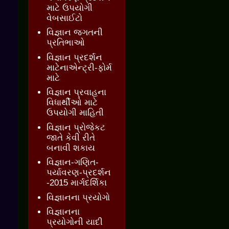
માટે ઉપયોગી
વેબસાઈટો
વિજ્ઞાન જગતની
પ્રતિભાઓ
વિજ્ઞાન પ્રદર્શન
માટેનાએન્ટ્રી-ફોર્મ
માટે
વિજ્ઞાન પ્રવાહના
વિધાર્થીઓ માટે
ઉપયોગી માહિતી
વિજ્ઞાન પ્રોજેકટ
જાતે કેવી રીતે
બનાવી શકાય
વિજ્ઞાન-ગણિત-
પર્યાવરણ-પ્રદર્શન
-2015 માર્ગદર્શિકા
વિજ્ઞાનના પ્રયોગો
વિજ્ઞાનના
પ્રયોગોની યાદી