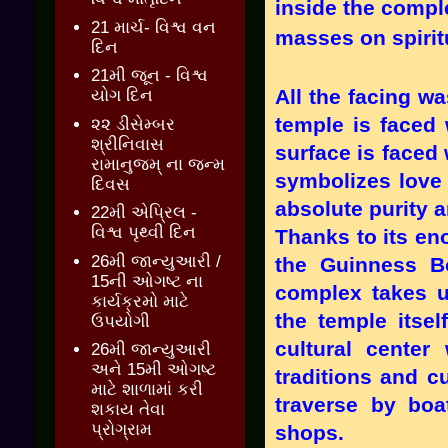
inside the compl
21 માર્ચ- વિશ્વ વન
masses on spiri
દિન
21મી જૂન - વિશ્વ
All the facing w
યોગ દિન
temple is faced 
૨૨ ડીસેમ્બર
શ્રીનિવાસ
surface is faced 
રામાનુજમ્ ના જન્મ
symbolizes love 
દિવસ
absolute purity 
22મી એપ્રિલ -
વિશ્વ પૃથ્વી દિન
Thanks to its en
26મી જાન્યુઆરી /
the Guinness B
15ની ઓગષ્ટ ના
complex takes u
કાર્યક્રમો માટે
the temple itsel
ઉપયોગી
cultural center
26મી જાન્યુઆરી
અને 15મી ઓગષ્ટ
traditions and c
માટે શાળામાં કરી
traverse by boa
શકાય તેવા
પ્રોગ્રામ
shops.