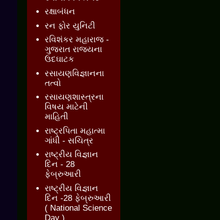
રક્ષાબંધન
રન ફોર યુનિટી
રવિશંકર મહારાજ -
ગુજરાત રાજ્યના
ઉદઘાટક
રસાયણવિજ્ઞાનના
તત્વો
રસાયણશાસ્ત્રના
વિષય માટેની
માહિતી
રાષ્ટ્રપિતા મહાત્મા
ગાંધી - સચિત્ર
રાષ્ટ્રીય વિજ્ઞાન
દિન - 28
ફેબ્રુઆરી
રાષ્ટ્રીય વિજ્ઞાન
દિન -28 ફેબ્રુઆરી
( National Science
Day )