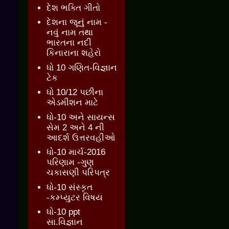
દેશ ભક્તિ ગીતો
દેશના જૂનું નામ -
નવું નામ તથા
ભારતના નદી
કિનારાના શહેરો
ધો 10 ગણિત-વિજ્ઞાન
ટેક
ધો 10/12 પછીના
એડમીશન માટે
ધો-10 અને સાયન્સ
સેમ 2 અને 4 ની
આદર્શ ઉત્તરવહીઓ
ધો-10 માર્ચ-2016
પરિણામ -ગુણ
ચકાસણી પરિપત્ર
ધો-10 સંસ્કૃત
-કમ્પ્યુટર વિષય
ધો-10 ppt
સા.વિજ્ઞાન