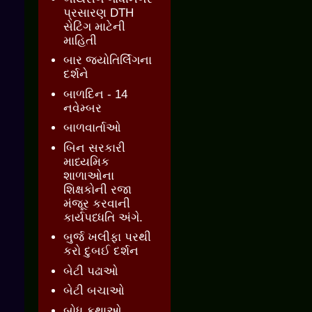
પ્રસારણ DTH
સેટિંગ માટેની
માહિતી
બાર જ્‍યોતિર્લિંગના
દર્શને
બાળદિન - 14
નવેમ્બર
બાળવાર્તાઓ
બિન સરકારી
માધ્યમિક
શાળાઓના
શિક્ષકોની રજા
મંજૂર કરવાની
કાર્યપધ્ધતિ અંગે.
બુર્જ ખલીફા પરથી
કરો દુબઈ દર્શન
બેટી પઢાઓ
બેટી બચાઓ
બોધ કથાઓ