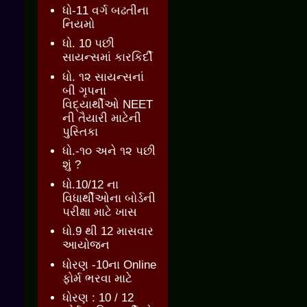
ધો-11 વર્ગ બઢતીના
નિયમો
ધો. 10 પછી
સાયન્સમાં કારકિર્દી
ધો. ૧૨ સાયન્સનાં
બી ગૃપના
વિદ્યાર્થીઓ NEET
ની તૈયારી માટેની
પુસ્તિકા
ધો.-૧૦ અને ૧૨ પછી
શું ?
ધો.10/12 ના
વિધાર્થીઓના બોર્ડની
પરીક્ષા માટે ખાસ
ધો.9 થી 12 માસવાર
આયોજન
ધોરણ -10ના Online
ફોર્મ ભરવા માટે
ધોરણ : 10 / 12