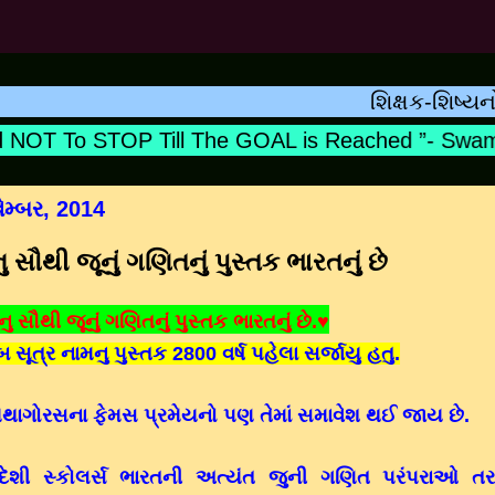
શિક્ષક-શિષ્યનો સંબંધ 
OT To STOP Till The GOAL is Reached ”- Swami V
ેમ્બર, 2014
નુ સૌથી જૂનું ગણિતનું પુસ્તક ભારતનું છે
નુ સૌથી જૂનું ગણિતનું પુસ્તક ભારતનું છે.♥
્બ સૂત્ર નામનુ પુસ્તક 2800 વર્ષ પહેલા સર્જાયુ હતુ.
થાગોરસના ફેમસ પ્રમેયનો પણ તેમાં સમાવેશ થઈ જાય છે.
દેશી સ્કોલર્સ ભારતની અત્યંત જુની ગણિત પરંપરાઓ ત