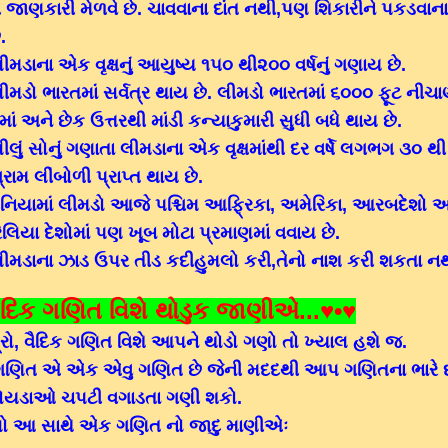
ી જાણકારી મેળવે છે. ચાવવાના દાંત નથી,પણ શિકારીને પકડવાના 
.
મડાના એક વૃક્ષનું આયુષ્ય ૧૫૦ થી૨૦૦ વર્ષનું ગણાય છે.
મડો ભારતમાં સર્વત્ર થાય છે. લીમડો ભારતમાં ૬૦૦૦ ફૂટ નીચ
ોમાં અને છેક ઉત્તરથી માંડી કન્યાકુમારી સુધી બધે થાય છે.
લું સોનું ગણાતા લીમડાના એક વૃક્ષમાંથી દર વર્ષે લગભગ ૩૦ થ
્રામ લીંબોળી પ્રાપ્ત થાય છે.
ુનિયામાં લીમડો આજે પશ્ચિમ આફ્રિકા, અમેરિકા, આરબદેશો અ
ેલિયા દેશોમાં પણ ખૂબ મોટા પ્રમાણમાં વવાય છે.
ીમડાના ઝાડ ઉપર તીડ કદીહુમલો કરી,તેનો નાશ કરી શકતા ન
ૈદિક ગણિત વિશે થોડુક જાણીએ...♥•♥
રો, વૈદિક ગણિત વિશે આપને થોડો ગણો તો ખ્યાલ હશે જ.
 ગણિત એ એક એવુ ગણિત છે જેની મદદથી આપ ગણિતના ભારે 
ોયડાઓ ચપટી વગાડતા ગણી શકો.
લો આ સાથે એક ગણિત નો જાદુ માણીએઃ