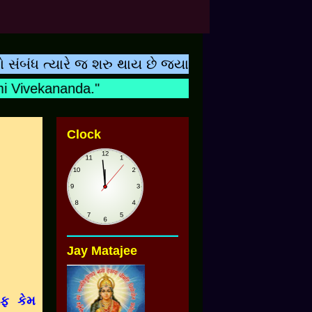
ત્યારે જ શરુ થાય છે જ્યારે બાળકનુ નામ શિક્ષકના હ્
ivekananda."
Clock
Jay Matajee
રફ કેમ