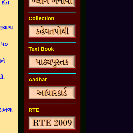
દાંત
Collection
ાણવાળા
ી ૫૦
Text Book
ને
થી.
Aadhar
દાખલા
RTE