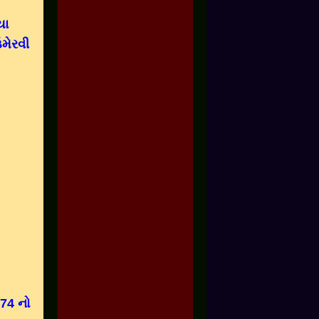
યા
મેરવી
 74 નો