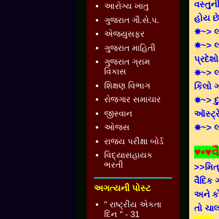
વસ્તુન
આરોગ્ય ખાતુ
હોય છે
ગુજરાત ગૌ.સે.પ.
☀~> લી
એજ્યુસફર
☀~> લી
ગુજરાત માહિતી
પ્રદેશ
ગુજરાત ગ્રામ
વિકાસ
☀~> લી
શિક્ષણ વિભાગ
કિલો ગ
રોજગાર સમાચાર
☀~> દ
જીસ્વાન
ઑસ્ટ્ર
☀~> લ
ઓજસ
રાજ્ય પરીક્ષા બોર્ડ
♥•♥વ
વિદ્યાસહાયક
ભરતી
>>મિત્
વૈદિક
અગત્યની પોસ્ટ
અને ક
" રાષ્ટ્રીય એકતા
તો ચા
દિન " - 31