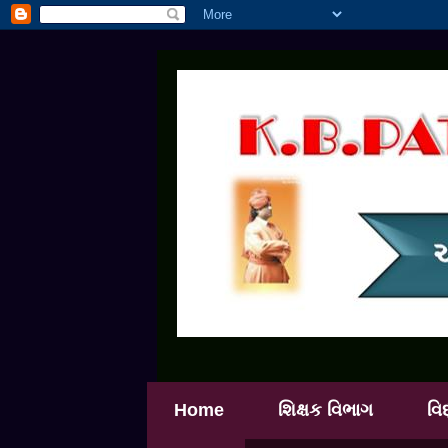
Home
શિક્ષક વિભાગ
વિ