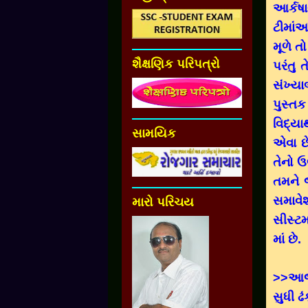
આર્કષા
­ટીમાં
મૂળે ત
શૈક્ષણિક પરિપત્રો
પરંતુ 
સંખ્યા
પુસ્ત
વિદ્યા
સામયિક
એવા છ
તેનો ઉ
તમને જ
સમાવે
મારો પરિચય
સીસ્ટમ
માં છે.
>>આજે
સુધી ઢ