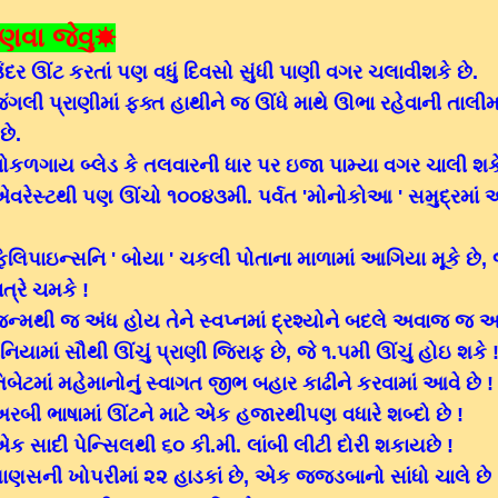
ણવા જેવુ☀
દર ઊંટ કરતાં પણ વધું દિવસો સુંધી પાણી વગર ચલાવીશકે છે.
ગલી પ્રાણીમાં ફક્ત હાથીને જ ઊંધે માથે ઊભા રહેવાની તાલ
છે.
કળગાય બ્લેડ કે તલવારની ધાર પર ઇજા પામ્યા વગર ચાલી શકે
વરેસ્ટથી પણ ઊંચો ૧૦૦૪૩મી. પર્વત 'મોનોકોઆ ' સમુદ્રમાં 
લિપાઇન્સનિ ' બોયા ' ચકલી પોતાના માળામાં આગિયા મૂકે છે, 
ત્રે ચમકે !
્મથી જ અંધ હોય તેને સ્વપ્નમાં દ્રશ્યોને બદલે અવાજ જ આવ
નિયામાં સૌથી ઊંચું પ્રાણી જિરાફ છે, જે ૧.૫મી ઊંચું હોઇ શકે 
બેટમાં મહેમાનોનું સ્વાગત જીભ બહાર કાઢીને કરવામાં આવે છે !
બી ભાષામાં ઊંટને માટે એક હજારથીપણ વધારે શબ્દો છે !
 સાદી પેન્સિલથી ૬૦ કી.મી. લાંબી લીટી દોરી શકાયછે !
ણસની ખોપરીમાં ૨૨ હાડકાં છે, એક જજડબાનો સાંધો ચાલે છે !