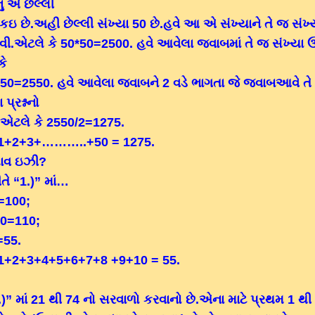
ુ એ છેલ્લી
 કઇ છે.અહી છેલ્લી સંખ્યા 50 છે.હવે આ એ સંખ્યાને તે જ સંખ્
વી.એટલે કે 50*50=2500. હવે આવેલા જવાબમાં તે જ સંખ્યા ઉ
કે
50=2550. હવે આવેલા જવાબને 2 વડે ભાગતા જે જવાબઆવે તે
્રશ્નનો
.એટલે કે 2550/2=1275.
1+2+3+………..+50 = 1275.
સાવ ઇઝી?
ીતે “1.)” માં…
=100;
0=110;
=55.
+2+3+4+5+6+7+8 ­­+9+10 = 55.
.)” માં 21 થી 74 નો સરવાળો કરવાનો છે.એના માટે પ્રથમ 1 થી