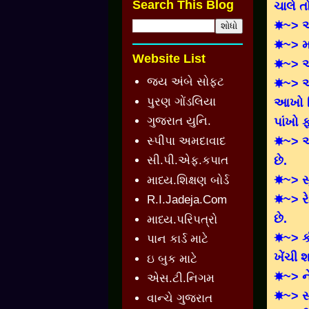
Search This Blog
ચાલે ત
☀~> આં
☀~> મ
Website List
☀~> આ
જય અંબે સોફ્ટ
☀~> એલ
પુરણ ગોંડલિયા
આખો દ
ગુજરાત યુનિ.
પાંખો ફ
સ્પીપા અમદાવાદ
☀~> અ
છે.
સી.પી.એફ.કપાત
☀~> સૂ
માધ્ય.શિક્ષણ બોર્ડ
☀~> ર
R.I.Jadeja.Com
છે.
માધ્ય.પરિપત્રો
☀~> ક
પાન કાર્ડ માટે
ખેંચી શ
ઇ બુક માટે
☀~> ન
એસ.ટી.નિગમ
☀~> સ
વાન્ચે ગુજરાત