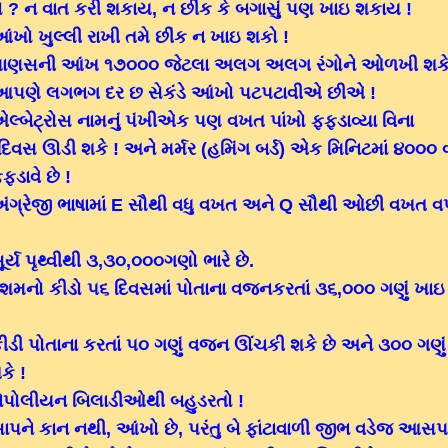
ો ? ન વાત કરી શકાય, ન છીંક કે બગાસું પણ ખાઇ શકાય !
ખો ખુલ્લી રાખી તમે છીંક ન ખાઇ શકો !
ાણસની આંખ ૧૭૦૦૦ જેટલા અલગ અલગ રંગોને ઓળખી શકે 
પણે લગભગ દર છ સેકંડે આંખો પટપટાવીએ છીએ !
્બેટ્રોસ નામનું પંખીએક પણ વખત પાંખો ફફડાવ્યા વિના
િવસ ઊડી શકે ! અને મર્મર (હમિંગ બર્ડ) એક મિનિટમાં ૪૦૦૦
ફડાવે છે !
ંગ્રેજી ભાષામાં E સૌથી વધુ વખત અને Q સૌથી ઓછી વખત વ
ર્ય પૃથ્વીથી ૩,૩૦,૦૦૦ગણો ભારે છે.
ેશમનો કીડો ૫૬ દિવસમાં પોતાના વજનકરતાં ૩૬,૦૦૦ ગણું ખા
ીડી પોતાના કરતાં ૫૦ ગણું વજન ઊંચકી શકે છે અને ૩૦૦ ગણ
કે !
ેપોલીયન બિલાડીઓથી બહુડરતો !
ાપને કાન નથી, આંખો છે, પરંતુ બે ફાંટાવાળી જીભ વડેજ આસ