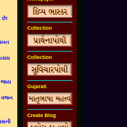
છે!
Collection
 વખત
Collection
પરાય
ઇ જાય
Gujarati
ું વજન
Create Blog
પાસની