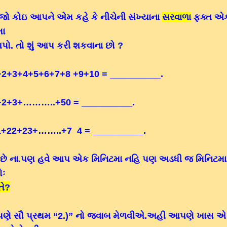
 જો કોઇ આપને એમ કહે કે નીચેની સંખ્યાના
સરવાળા
ફક્ત એ
મા
પો. તો શું આપ કરી શકવાના છો ?
1+2+3+4+5+6+7+8 ­­+9+10 = __________.
1+2+3+………..+50 = __________.
21+22+23+……..+7 ­ ­4 = __________.
છે ના.પણ હવે આપ એક મિનિટમા નહિ પણ અડધી જ મિનિટમા
ોઃ
તે?
ે સૌ પ્રથમ “2.)” નો જવાબ મેળવીએ.અહી આપણે ખાસ એ 