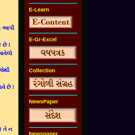
E-Learn
ીમ આપી
E-Gr-Excel
 છે !
આવેલો
જેથી
Collection
ે છે !
!
NewsPaper
 તે ન
Newspaper