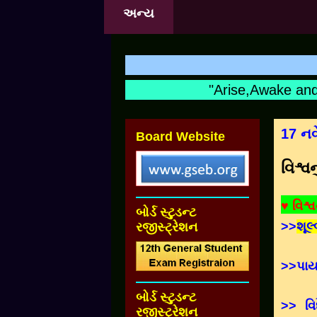
અન્ય
"Arise,Awake and N
17 નવ
Board Website
વિશ્વ
♥ વિશ્વ
બોર્ડ સ્ટુડન્ટ
>>
શૂલ
રજીસ્ટ્રેશન
>>પાય
બોર્ડ સ્ટુડન્ટ
>> વિ
રજીસ્ટ્રેશન