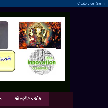
ત
એન્ડ્રોઇડ એપ.