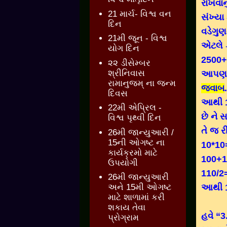
રાખવાન
21 માર્ચ- વિશ્વ વન
સંખ્યા
દિન
વડેગુણ
21મી જૂન - વિશ્વ
એટલે 
યોગ દિન
2500+
૨૨ ડીસેમ્બર
શ્રીનિવાસ
આપણા પ
રામાનુજમ્ ના જન્મ
જવાબ
દિવસ
આથી 
22મી એપ્રિલ -
છે ને 
વિશ્વ પૃથ્વી દિન
તે જ ર
26મી જાન્યુઆરી /
15ની ઓગષ્ટ ના
10*10
કાર્યક્રમો માટે
100+1
ઉપયોગી
110/2
26મી જાન્યુઆરી
આથી 1
અને 15મી ઓગષ્ટ
માટે શાળામાં કરી
શકાય તેવા
હવે “3
પ્રોગ્રામ