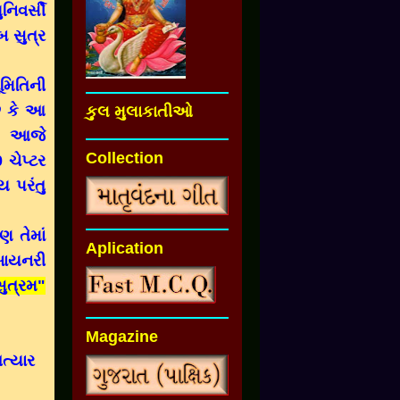
નિવર્સી
બ સુત્ર
ૂમિતિની
છે કે આ
કુલ મુલાકાતીઓ
ાં આજે
Collection
 ચેપ્ટર
 પરંતુ
ણ તેમાં
Aplication
બાયનરી
સુત્રમ"
Magazine
ત્યાર