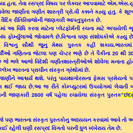
યા હતા. તેવા રસપ્રદ વિષય પર લેક્ચર આપવામાટે એમ.એસ.યુ
આવેલા જાણીતા ગણીત શાસ્ત્રી પ્રો.વી કન્નને કહ્યુ હતુ. કે શૂલ્
ો વૈદિક રીતિરિવાજોની જાણકારી આપતુપુસ્તક છે.
તેમાં આ વિધિ કરવા માટેના પ્લેટફોર્મની રચના માટે અપાયેલી ભ
બંધ ફોર્મ્યુલાઓ જોવામળે છે.વિશ્વના ઘણા સંશોધકોએ કહ્યુ 
ક વિશ્વનુ સૌથી જુનુ મેથ્સ પુસ્તક કહી શકાય.ભારતમ
ર્થીઓ ગણિતના જેટલા પણ ચેપ્ટર ભણે છે તે પૈકીના 20 થી 30
ે જે ભલે આજે વિદેશી ગણીતશાસ્ત્રીઓએ શોધેલા મનાતા હોય
લ્લેખ ભારતના પ્રાચીન સંસ્કૃત ગ્રંથોમાં છે.
ાણીને આશ્ચર્ય થશે. પરંતુ પાયથાગોરસના ફેમસ પ્રમેયનો પ
શ થઈ જાય છે.આ જ રીતે કોમ્પ્યુટરમાં ઉપયોગમાં લેવાતી 
ની જાણકારી 2600 વર્ષ પહેલા રચાયેલા સંસ્કૃત પુસ્તક
"છંદ
 પણ ભારતના સંસ્કૃત પુસ્તકોનુ અધ્યયન કરવામાં આવે તો અ
ંકાઈ રહેલી ઘણી રસપ્રદ વિગતો પરની ધુળ ખંખેરાય તેમ છે.