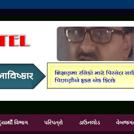
દ્યાર્થી વિભાગ
પરિપત્રો
ડાઉનલોડ
વેબજગ