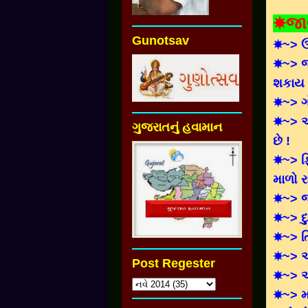
☀જા
Gunotsav
☀~> ઉં
☀~> જં
શકાય 
☀~> ગો
☀~> એ
ગુજરાતનું હવામાન
છે !
☀~> ફિ
માળો રા
☀~> જન
☀~> દુ
☀~> તિ
☀~> અર
Post Regester
☀~> એક
☀~> મા