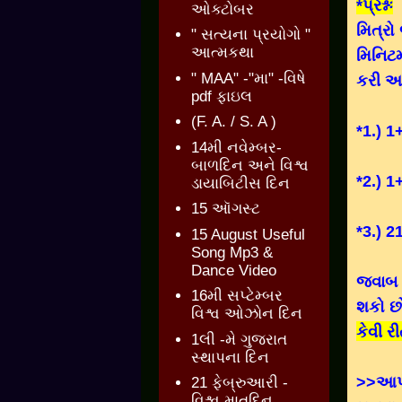
*પ્રશ્નઃ
ઓક્ટોબર
મિત્રો
" સત્યના પ્રયોગો "
આત્મકથા
મિનિટ
" MAA" -"મા" -વિષે
કરી આ
pdf ફાઇલ
(F. A. / S. A )
*1.) 
14મી નવેમ્બર-
બાળદિન અને વિશ્વ
*2.) 
ડાયાબિટીસ દિન
15 ઑગસ્ટ
*3.) 
15 August Useful
Song Mp3 &
Dance Video
જવાબ 
16મી સપ્ટેમ્બર
શકો છ
વિશ્વ ઓઝોન દિન
કેવી રી
1લી -મે ગુજરાત
સ્થાપના દિન
>>આપણ
21 ફેબ્રુઆરી -
વિશ્વ માતૃદિન