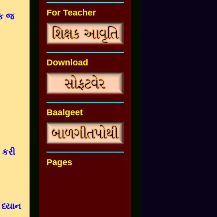
For Teacher
ક જ
Download
Baalgeet
 કરી
Pages
ધ્યાન