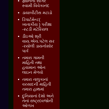
જ્ઞાાનનો સાગર
સ્વામી વિવેકાનંદ
ડાયાબીટીસ મટાડો
ડિપાર્ટમેન્ટ(
ખાતાકીય ) પરીક્ષા
-સ્ટડી મટેરિયલ
ડીઇઓ શ્રી
વાય.એચ.પટેલ સર
-રયોલી ડાયનોસોર
પાર્ક
તમારા ગામની
માહિતી તથા
હવામાન ઓન
લાઇન મેળવો
તમારા તાલુકાનાં
વરસાદની માહિતી
તમારા હાથમાં
દુનિયાનાં દેશો અને
તેનાં રાષ્ટ્રધ્વજોની
ઓળખ