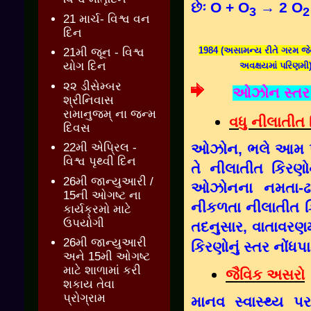
છેઃ O + O
→ 2 O
3
2
21 માર્ચ- વિશ્વ વન
દિન
1984 (અસામન્ય રીતે ગરમ જે
21મી જૂન - વિશ્વ
યોગ દિન
અવક્ષયમાં પરિણમી)
૨૨ ડીસેમ્બર
ઓઝોન સ્તર 
શ્રીનિવાસ
રામાનુજમ્ ના જન્મ
વધુ નીલાતીત
દિવસ
22મી એપ્રિલ -
ઓઝોન, ભલે આમ પૃ
વિશ્વ પૃથ્વી દિન
તે નીલાતીત કિરણો
26મી જાન્યુઆરી /
ઓઝોનના નમતા-ઢાળવ
15ની ઓગષ્ટ ના
નીકળતા નીલાતીત ક
કાર્યક્રમો માટે
ઉપયોગી
તદનુસાર, વાતાવરણ
26મી જાન્યુઆરી
કિરણોનું સ્તર નોંધપા
અને 15મી ઓગષ્ટ
માટે શાળામાં કરી
જૈવિક અસરો
શકાય તેવા
પ્રોગ્રામ
માનવ સ્વાસ્થ્ય પ