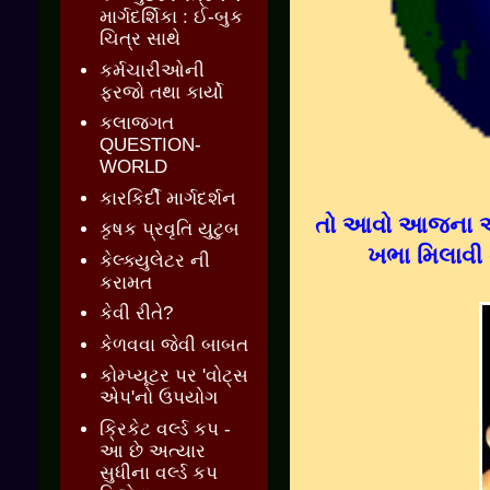
માર્ગદર્શિકા : ઈ-બુક
ચિત્ર સાથે
કર્મચારીઓની
ફરજો તથા કાર્યો
કલાજગત
QUESTION-
WORLD
કારકિર્દી માર્ગદર્શન
તો આવો આજના
કૃષક પ્રવૃતિ યુટુબ
ખભા મિલાવી 
કેલ્ક્યુલેટર ની
કરામત
કેવી રીતે?
કેળવવા જેવી બાબત
કોમ્પ્યૂટર પર 'વોટ્સ
એપ'નો ઉપયોગ
ક્રિકેટ વર્લ્ડ કપ -
આ છે અત્યાર
સુધીના વર્લ્ડ કપ