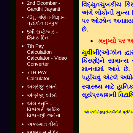
2nd Ocomber -
વિદ્યુતચુંબકીય ક
Gandhi Jayanti
અંગે લોકોની મુખ્ય 
43મુ ગણિત-વિજ્ઞાન
પર ઓઝોન અવક્ષય લા
પ્રદર્શન ઇ-બુક
છે.
5મી સપ્ટેમ્બર -
શિક્ષક દિન
મનુષ્યો પર 
7th Pay
યુવીબી
(ઓઝોન દ્વાર
Calculation
Calculator - Video
કિરણો)ને સામાન્ય 
Converter
માનવામાં આવે છે.
7TH PAY
પહોંચવું એટલે અધો
Calculator
સ્વાસ્થ્ય માટે હાનિકર
અંગ્રેજી રમતો
સૂર્યપ્રકાશની
વિટામ
અંગ્રેજી શીખો
અંબે સ્તુતિ -
વિશ્વંભરી અખિલ
જો કલોરોફલુરોકાર્બનોને પ્રતિ
વિશ્વતણી જનેતા
અકસ્માત વીમો
અક્ષરધામ મંદિર-