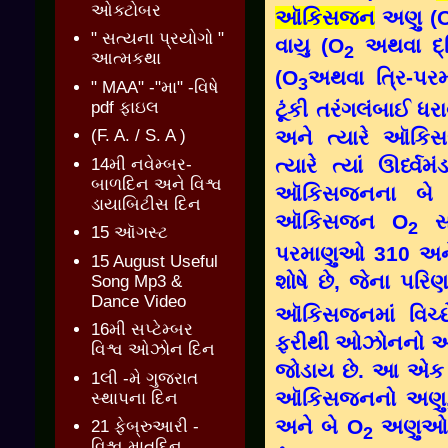
ઓક્ટોબર
ઑકિસજન
અણુ (
" સત્યના પ્રયોગો "
વાયુ (O
અથવા દ્
2
આત્મકથા
(O
અથવા ત્રિ-પ
3
" MAA" -"મા" -વિષે
pdf ફાઇલ
ટૂંકી તરંગલંબાઈ ધર
(F. A. / S. A )
અને ત્યારે ઑક
ત્યારે ત્યાં ઊર્ધ્વ
14મી નવેમ્બર-
બાળદિન અને વિશ્વ
ઑકિસજનના બે 
ડાયાબિટીસ દિન
ઑકિસજન O
સા
2
15 ઑગસ્ટ
પરમાણુઓ 310 અને
15 August Useful
શોષે છે, જેના પર
Song Mp3 &
Dance Video
ઑકિસજનમાં વિચ્
16મી સપ્ટેમ્બર
ફરીથી ઓઝોનનો અણ
વિશ્વ ઓઝોન દિન
જોડાય છે. આ એક 
1લી -મે ગુજરાત
ઑકિસજનનો અણુ, 
સ્થાપના દિન
અને બે O
અણુઓ બ
21 ફેબ્રુઆરી -
2
વિશ્વ માતૃદિન