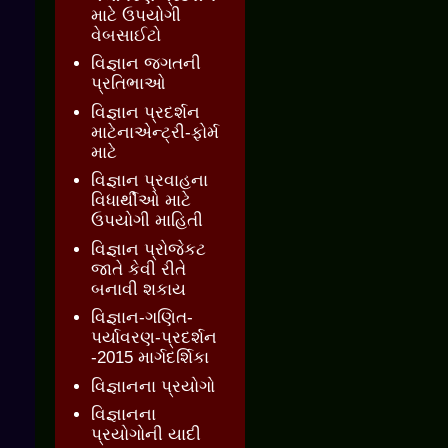
માટે ઉપયોગી
વેબસાઈટો
વિજ્ઞાન જગતની
પ્રતિભાઓ
વિજ્ઞાન પ્રદર્શન
માટેનાએન્ટ્રી-ફોર્મ
માટે
વિજ્ઞાન પ્રવાહના
વિધાર્થીઓ માટે
ઉપયોગી માહિતી
વિજ્ઞાન પ્રોજેકટ
જાતે કેવી રીતે
બનાવી શકાય
વિજ્ઞાન-ગણિત-
પર્યાવરણ-પ્રદર્શન
-2015 માર્ગદર્શિકા
વિજ્ઞાનના પ્રયોગો
વિજ્ઞાનના
પ્રયોગોની યાદી