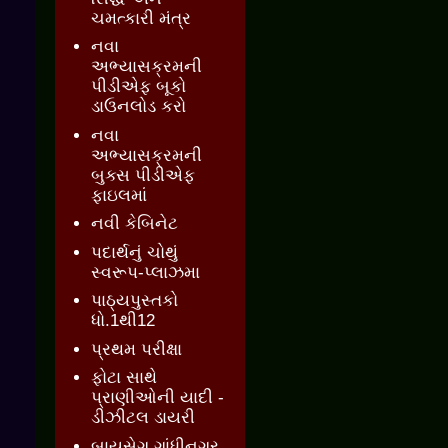
ચમત્કારી મંત્ર
નવા
અભ્યાસક્રમની
પીડીએફ બૂકો
ડાઉનલોડ કરો
નવા
અભ્યાસક્રમની
બુક્સ પીડીએફ
ફાઇલમાં
નવી કેબિનેટ
પદાર્થનું ચોથું
સ્વરૂપ-પ્લાઝમા
પાઠ્યપુસ્તકો
ધો.1થી12
પ્રથમ પરીક્ષા
ફોટા સાથે
પ્રાણીઓની યાદી -
ડીઝીટલ ડાયરી
બાયસેગ ગાંધીનગર