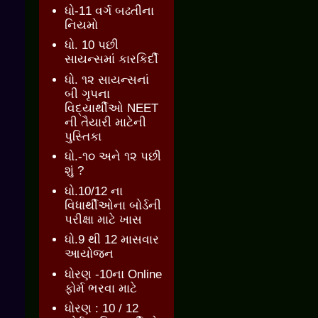
ધો-11 વર્ગ બઢતીના
નિયમો
ધો. 10 પછી
સાયન્સમાં કારકિર્દી
ધો. ૧૨ સાયન્સનાં
બી ગૃપના
વિદ્યાર્થીઓ NEET
ની તૈયારી માટેની
પુસ્તિકા
ધો.-૧૦ અને ૧૨ પછી
શું ?
ધો.10/12 ના
વિધાર્થીઓના બોર્ડની
પરીક્ષા માટે ખાસ
ધો.9 થી 12 માસવાર
આયોજન
ધોરણ -10ના Online
ફોર્મ ભરવા માટે
ધોરણ : 10 / 12