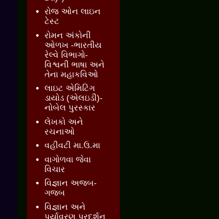
રોજ ઓન લાઇન
ટેસ્ટ
રોમન અંકોની
ઓળખ -ભારતીય
રેલ્વે વિભાગો-
વિશ્વની ભાષા અને
તેના મહાકવિઓ
લાઇટ એમિટિંગ
ડાયોડ (એલઇડી)-
નોબેલ પુરસ્કાર
લેખકો અને
રચનાઓ
વહીવટી મા.ઉ.મા
વાગોળવા જેવા
વિચાર
વિજ્ઞાન અજબ-
ગજબ
વિજ્ઞાન અને
પર્યાવરણ પ્રદર્શન