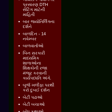
પ્રસારણ DTH
સેટિંગ માટેની
માહિતી
બાર જ્‍યોતિર્લિંગના
દર્શને
બાળદિન - 14
નવેમ્બર
બાળવાર્તાઓ
બિન સરકારી
માધ્યમિક
શાળાઓના
શિક્ષકોની રજા
મંજૂર કરવાની
કાર્યપધ્ધતિ અંગે.
બુર્જ ખલીફા પરથી
કરો દુબઈ દર્શન
બેટી પઢાઓ
બેટી બચાઓ
બોધ કથાઓ