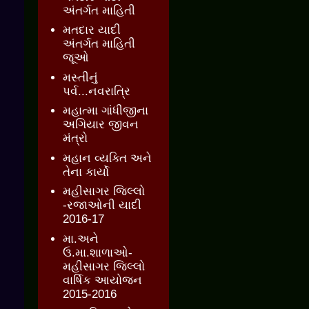
અંતર્ગત માહિતી
મતદાર યાદી
અંતર્ગત માહિતી
જૂઓ
મસ્તીનું
પર્વ...નવરાત્રિ
મહાત્મા ગાંધીજીના
અગિયાર જીવન
મંત્રો
મહાન વ્યક્તિ અને
તેના કાર્યો
મહીસાગર જિલ્લો
-રજાઓની યાદી
2016-17
મા.અને
ઉ.મા.શાળાઓ-
મહીસાગર જિલ્લો
વાર્ષિક આયોજન
2015-2016