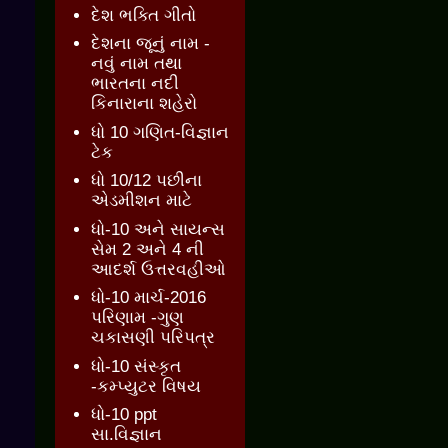
દેશ ભક્તિ ગીતો
દેશના જૂનું નામ -
નવું નામ તથા
ભારતના નદી
કિનારાના શહેરો
ધો 10 ગણિત-વિજ્ઞાન
ટેક
ધો 10/12 પછીના
એડમીશન માટે
ધો-10 અને સાયન્સ
સેમ 2 અને 4 ની
આદર્શ ઉત્તરવહીઓ
ધો-10 માર્ચ-2016
પરિણામ -ગુણ
ચકાસણી પરિપત્ર
ધો-10 સંસ્કૃત
-કમ્પ્યુટર વિષય
ધો-10 ppt
સા.વિજ્ઞાન