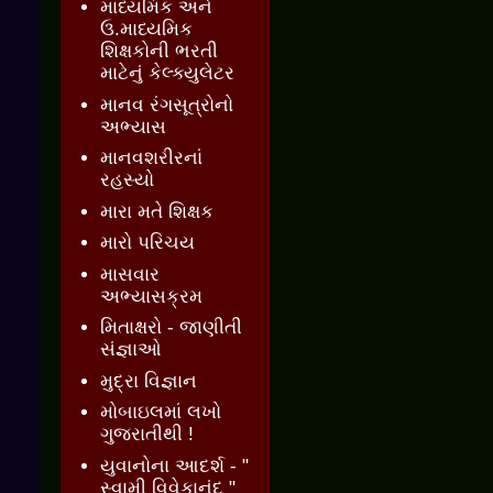
માધ્યમિક અને
ઉ.માધ્યમિક
શિક્ષકોની ભરતી
માટેનું કેલ્ક્યુલેટર
માનવ રંગસૂત્રોનો
અભ્યાસ
માનવશરીરનાં
રહસ્યો
મારા મતે શિક્ષક
મારો પરિચય
માસવાર
અભ્યાસક્રમ
મિતાક્ષરો - જાણીતી
સંજ્ઞાઓ
મુદ્રા વિજ્ઞાન
મોબાઇલમાં લખો
ગુજરાતીથી !
યુવાનોના આદર્શ - "
સ્વામી વિવેકાનંદ "