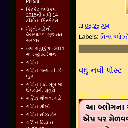
વિજેતા
ક્રિકેટ વર્લ્ડકપ
2015ની બધી 14
ટીમોના ક્રિકેટરો
at
08:25 AM
ખેડૂતો માટેની
વેબસાઇટ- ગુજરાત
Labels:
વિશ્વ ઓઝ
સરકાર
ખેલ મહાકુંભ -2014
માં રજીસ્ટ્રેશન
ગણિત
વધુ નવી પોસ્ટ
ગણિત ગમ્મતની ઈ-
બુક
ગણિત માટે ખૂબ જ
ઉપયોગી સૂત્રો
Get Update Easy
ગણિત શીખવા માટે
ગણિત શીખો
ગણિત સોફ્ટવેર
ગણિત-વિજ્ઞાન