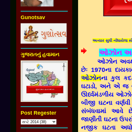
Gunotsav
અત્યાર સુધી નોંધાયેલા 
ઓઝોન અવ
ગુજરાતનું હવામાન
ઓઝોન અવક્ષય 
છેઃ 1970ના દાયકા
ઓઝોન
ના કુલ કદ
ઘટાડો, અને એ જ સમ
ઊર્ધ્વમંડળીય ઓઝો
બીજી ઘટના વર્ણવી
સંબંધવામાં આવે
Post Regester
જાણીતી ઘટના ઉપરાં
નજીક ઘટતા અધો