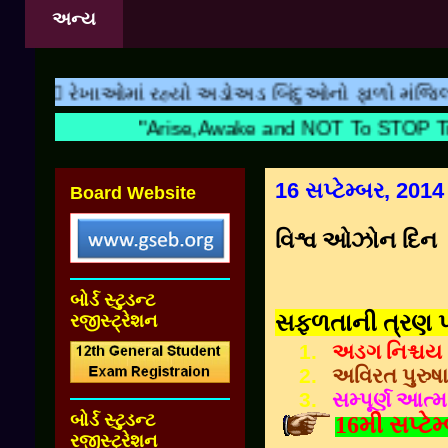
અન્ય
માં રહ્યો અડોઅડ બિંદુઓનો ફાળો મંજિલ બીજું કાઇ નથી
"Arise,Awake and NOT To STOP
16 સપ્ટેમ્બર, 2014
Board Website
વિશ્વ ઓઝોન દિન
બોર્ડ સ્ટુડન્ટ
સફળતાની ત્રણ પ
રજીસ્ટ્રેશન
1.
અડગ નિશ્ચય
2.
અવિરત પુરુષા
3.
સમ્પૂર્ણ આત્મવ
બોર્ડ સ્ટુડન્ટ
16મી સપ્ટે
રજીસ્ટ્રેશન