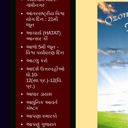
ગાંધીનગર
આંતરરાષ્ટ્રીય વિશ્વ
યોગ દિન : 21મી
જૂન
આચાર્ય (HATAT)
આન્સર કી
આજે 5મી જૂન -
વિશ્વ પર્યાવરણ દિન
આટલુ કરો
આદર્શ ઉત્તરવહીઓ
ધો.10-
12(સા.પ્ર.)-12(વિ.
પ્ર.)
આધાર ડાયસ
આધુનિક આવર્ત
કોષ્ટક
આપણા સ્મારકો
આપણું ગુજરાત