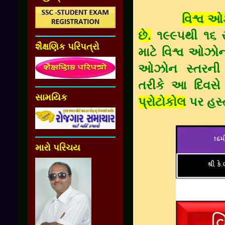
વિશ્વ 
છે.
૧૯૯૫થી ૧૬ સપ્
શૈક્ષણિક પરિપત્રો
માટે વિશ્વ ઓઝો
ઓઝોન સ્તરની સ
તરીકે આ દિવસે
સામયિક
પ્રોટોકોલ
પર હસ્ત
મારો પરિચય