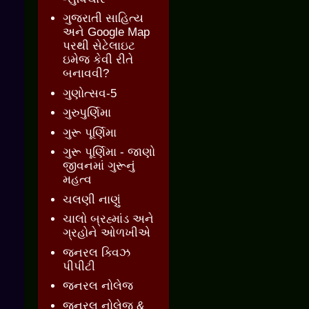
ગુજરાતી સાહિત્ય
અને Google Map
પરથી સેટેલાઇટ
ઇમેજ કેવી રીતે
બનાવવી?
ગુણોત્સવ-5
ગુરુપુર્ણિમા
ગુરૂ પૂર્ણિમા
ગુરૂ પૂર્ણિમા - જાણો
જીવનમાં ગુરૂનું
મહત્વ
ચલણી નાણું
ચાલો બ્રહ્માંડ અને
ગ્રહોને ઓળખીએ
જનરલ ક્વિઝ
પીપીટી
જનરલ નોલેજ
જનરલ નોલેજ &