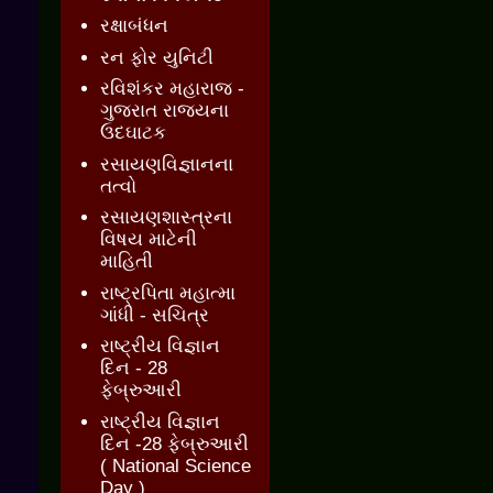
રક્ષાબંધન
રન ફોર યુનિટી
રવિશંકર મહારાજ -
ગુજરાત રાજ્યના
ઉદઘાટક
રસાયણવિજ્ઞાનના
તત્વો
રસાયણશાસ્ત્રના
વિષય માટેની
માહિતી
રાષ્ટ્રપિતા મહાત્મા
ગાંધી - સચિત્ર
રાષ્ટ્રીય વિજ્ઞાન
દિન - 28
ફેબ્રુઆરી
રાષ્ટ્રીય વિજ્ઞાન
દિન -28 ફેબ્રુઆરી
( National Science
Day )