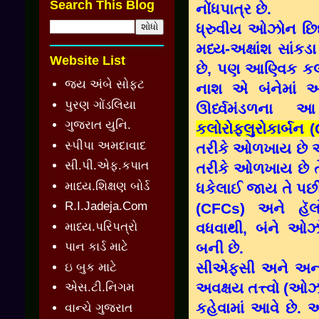
Search This Blog
નોંધપાત્ર છે.
ધ્રુવીય ઓઝોન છિદ
મધ્ય-અક્ષાંશ સાં
Website List
છે, પણ આણ્વિક કલ
જય અંબે સોફ્ટ
નાશ એ બંનેમાં આ
પુરણ ગોંડલિયા
ઊર્ધ્વમંડળના
ગુજરાત યુનિ.
કલોરોફલુરોકાર્બન 
સ્પીપા અમદાવાદ
તરીકે ઓળખાય છે અન
સી.પી.એફ.કપાત
તરીકે ઓળખાય છે ત
માધ્ય.શિક્ષણ બોર્ડ
ધકેલાઈ જાય તે પછી
R.I.Jadeja.Com
(CFCs) અને હૅલો
માધ્ય.પરિપત્રો
વધવાથી, બંને ઓ
બની છે.
પાન કાર્ડ માટે
સીએફસી અને અન્ય 
ઇ બુક માટે
અવક્ષય તત્ત્વો (
એસ.ટી.નિગમ
કહેવામાં આવે છે.
વાન્ચે ગુજરાત