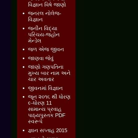
વિજ્ઞાન વિષે જાણો
જનરલ નોલેજ-
વિજ્ઞાન
જનીન વિદ્યા
પરિચય-જ્હોન
મેન્ડેલ
જળ એજ જીવન
જાણવા જેવું
જાણો ગણપતિના
મુખ્ય બાર નામ અને
ચાર અવતાર
જીવનમાં વિજ્ઞાન
જૂન ૨૦૧૬ થી ધોરણ
૯-ધોરણ 11
સામાન્ય પ્રવાહ
પાઠ્યપુસ્તક PDF
સ્વરૂપે
જ્ઞાન સપ્તાહ 2015