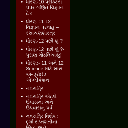
ધોરણ-10 પ્રેક્ટિસ
પેપર ગણિત-વિજ્ઞાન
ટેક
ધોરણ-11-12
વિજ્ઞાન પ્રવાહ –
રસાયણશાસ્ત્ર
ધોરણ-12 પછી શું ?
ધોરણ-12 પછી શું ?-
પુરાણ ગોંડલિયાજી
ધોરણ:- 11 અને 12
Science માટે ખાસ
એન્ડ્રોઈડ
એપ્લીકેશન
નવરાત્રિ
નવરાત્રિ એટલે
ઉપાસના અને
ઉપવાસનુ પર્વ
નવરાત્રિ વિશેષ :
દુર્ગા સપ્તશતીના
સિદ્ધ અને