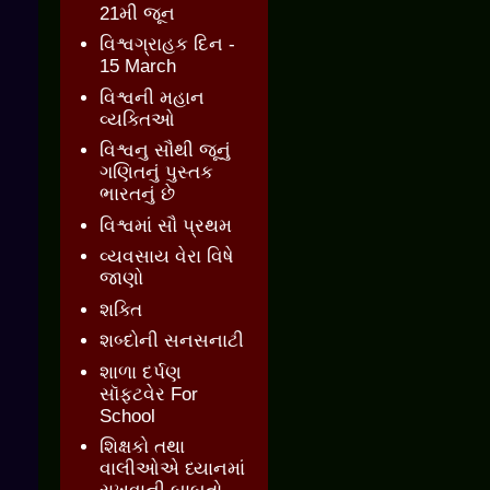
21મી જૂન
વિશ્વગ્રાહક દિન -
15 March
વિશ્વની મહાન
વ્યક્તિઓ
વિશ્વનુ સૌથી જૂનું
ગણિતનું પુસ્તક
ભારતનું છે
વિશ્વમાં સૌ પ્રથમ
વ્યવસાય વેરા વિષે
જાણો
શક્તિ
શબ્દોની સનસનાટી
શાળા દર્પણ
સૉફ્ટવેર For
School
શિક્ષકો તથા
વાલીઓએ ધ્યાનમાં