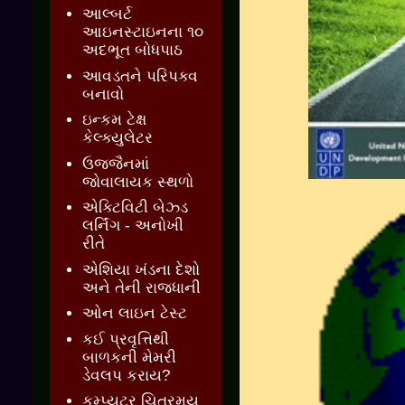
આલ્બર્ટ
આઇનસ્ટાઇનના ૧૦
અદભૂત બોધપાઠ
આવડતને પરિપક્વ
બનાવો
ઇન્કમ ટેક્ષ
કેલ્ક્યુલેટર
ઉજ્જૈનમાં
જોવાલાયક સ્થળો
એક્ટિવિટી બેઝ્ડ
લર્નિંગ - અનોખી
રીતે
એશિયા ખંડના દેશો
અને તેની રાજધાની
ઓન લાઇન ટેસ્ટ
કઈ પ્રવૃત્તિથી
બાળકની મેમરી
ડેવલપ કરાય?
કમ્પ્યુટર ચિત્રમય