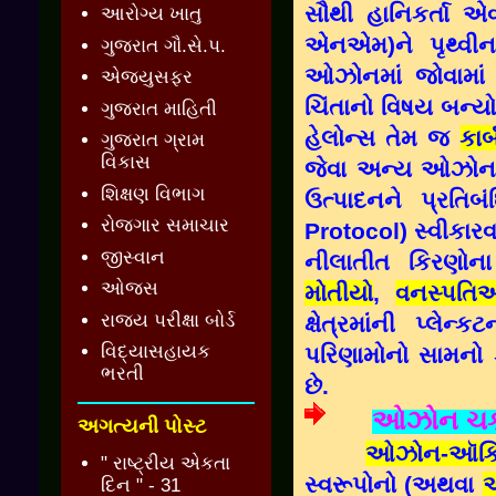
સૌથી હાનિકર્તા એ
આરોગ્ય ખાતુ
એનએમ)ને પૃથ્વીના
ગુજરાત ગૌ.સે.પ.
ઓઝોનમાં જોવામાં
એજ્યુસફર
ચિંતાનો વિષય બન્
ગુજરાત માહિતી
હેલોન્સ તેમ જ
કાર
ગુજરાત ગ્રામ
વિકાસ
જેવા અન્ય ઓઝોન 
શિક્ષણ વિભાગ
ઉત્પાદનને પ્રતિબ
રોજગાર સમાચાર
Protocol) સ્વીકાર
જીસ્વાન
નીલાતીત કિરણોના
ઓજસ
મોતીયો
,
વનસ્પતિ
રાજ્ય પરીક્ષા બોર્ડ
ક્ષેત્રમાંની પ્લે
વિદ્યાસહાયક
પરિણામોનો સામનો
ભરતી
છે.
ઓઝોન ચક્
અગત્યની પોસ્ટ
ઓઝોન-ઑક
" રાષ્ટ્રીય એકતા
સ્વરૂપોનો (અથવા
અ
દિન " - 31