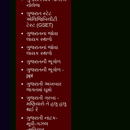
નોલેજ
ગુજરાત સ્ટેટ
એલિજિબિલીટી
ટેસ્ટ (GSET)
ગુજરાતના જોવા
લાયક સ્થળો
ગુજરાતનાં જોવા
લાયક સ્થળો
ગુજરાતની ભૂગોળ
ગુજરાતની ભૂગોળ -
ppt
ગુજરાતી અખબાર
જગતમાં ઘૂમો
ગુજરાતી ગરબા -
મણિયારો તે હલુ હલુ
થઈ રે
ગુજરાતી નાટક-
મૂવી-ગઝલ
-સુવિચાર