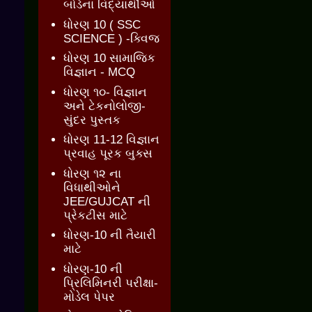
બોર્ડના વિદ્યાર્થીઓ
ધોરણ 10 ( SSC
SCIENCE ) -ક્વિજ
ધોરણ 10 સામાજિક
વિજ્ઞાન - MCQ
ધોરણ ૧૦- વિજ્ઞાન
અને ટેકનોલોજી-
સુંદર પુસ્તક
ધોરણ 11-12 વિજ્ઞાન
પ્રવાહ પૂરક બુક્સ
ધોરણ ૧૨ ના
વિધાથીઓને
JEE/GUJCAT ની
પ્રેકટીસ માટે
ધોરણ-10 ની તૈયારી
માટે
ધોરણ-10 ની
પ્રિલિમિનરી પરીક્ષા-
મોડેલ પેપર