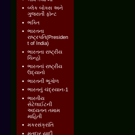
બ્લેક બોક્સ અને
ગુજરાતી ફૉન્ટ
ભક્તિ
ભારતના
રાષ્ટ્રપતિ(Presiden
t of India)
ભારતના રાષ્ટ્રીય
ચિન્હો
ભારતનાં રાષ્ટ્રીય
ઉદ્યાનો
ભારતની ભૂગોળ
ભારતનું ચંદ્રયાન-1
ભારતીય
સેટેલાઈટની
અધ્યતન તમામ
માહિતી
મકરસંક્રાંતિ
મતદાર યાદી