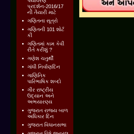
પર્યાવરણ
પ્રદર્શન-2016/17
ની તૈયારી માટે
ગણિતના સૂત્રો
ગણિતની 101 શોર્ટ
કી
ગણિતમાં કામ કેવી
રીતે કરીશું ?
ગણેશ ચતુર્થી
ગાંધી નિર્વાણદિન
ગાણિતિક
પારિભાષિક શબ્દો
ગીર રાષ્ટ્રીય
ઉદ્યાન અને
અભયારણ્ય
ગુજરાત રાજ્ય બાળ
અધિકાર દિન
ગુજરાત વિધાનસભા
ગુજરાત વિષે જનરલ