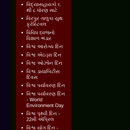
વિદ્યાસહાયકો ૬
થી ૮ ધોરણ માટે
વિરપુર તાલુકા યુથ
ફ્રેસ્ટિવલ
વિવિધ ધ્વજનો
વિશાળ ભંડાર
વિશ્વ આરોગ્ય દિન
વિશ્વ એઇડ્સ દિન
વિશ્વ ઓઝોન દિન
વિશ્વ ડાયાબિટીસ
દિવસ
વિશ્વ પર્યાવરણ દિન
વિશ્વ પર્યાવરણ દિન
- World
Environment Day
વિશ્વ પૃથ્વી દિન -
22મી એપ્રિલ
વિશ્વ યોગ દિન -