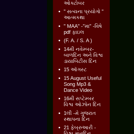
ઓક્ટોબર
" સત્યના પ્રયોગો "
આત્મકથા
" MAA" -"મા" -વિષે
pdf ફાઇલ
(F. A. / S. A )
14મી નવેમ્બર-
બાળદિન અને વિશ્વ
ડાયાબિટીસ દિન
15 ઑગસ્ટ
15 August Useful
Song Mp3 &
Dance Video
16મી સપ્ટેમ્બર
વિશ્વ ઓઝોન દિન
1લી -મે ગુજરાત
સ્થાપના દિન
21 ફેબ્રુઆરી -
વિશ્વ માતૃદિન