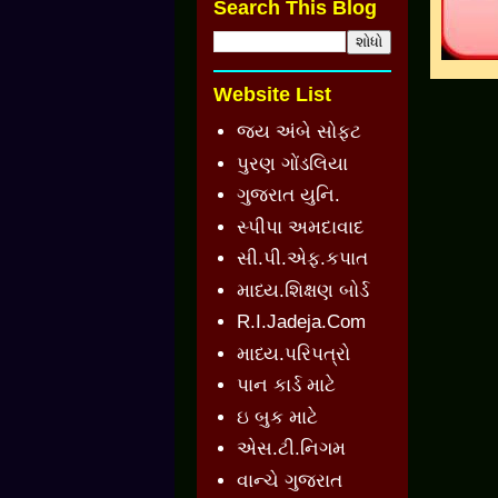
Search This Blog
Website List
જય અંબે સોફ્ટ
પુરણ ગોંડલિયા
ગુજરાત યુનિ.
સ્પીપા અમદાવાદ
સી.પી.એફ.કપાત
માધ્ય.શિક્ષણ બોર્ડ
R.I.Jadeja.Com
માધ્ય.પરિપત્રો
પાન કાર્ડ માટે
ઇ બુક માટે
એસ.ટી.નિગમ
વાન્ચે ગુજરાત