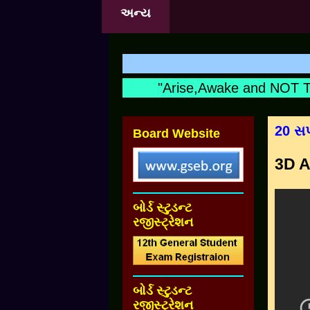
અન્ય
"Arise,Awake and NOT To 
20 સપ
Board Website
3D A
બોર્ડ સ્ટુડન્ટ
રજીસ્ટ્રેશન
બોર્ડ સ્ટુડન્ટ
રજીસ્ટ્રેશન