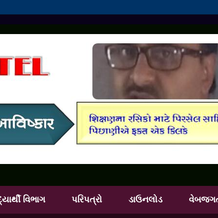
દ્યાર્થી વિભાગ
પરિપત્રો
ડાઉનલોડ
વેબજગ