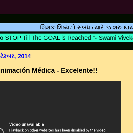
શિક્ષક-શિષ્યનો સંબંધ ત્યારે જ શરુ થાય છે 
STOP Till The GOAL is Reached ”- Swami Vivekan
્ટેમ્બર, 2014
nimación Médica - Excelente!!