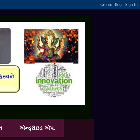
ત
એન્ડ્રોઇડ એપ.