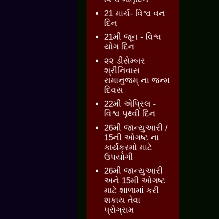
21 માર્ચ- વિશ્વ વન
દિન
21મી જૂન - વિશ્વ
યોગ દિન
૨૨ ડીસેમ્બર
શ્રીનિવાસ
રામાનુજમ્ ના જન્મ
દિવસ
22મી એપ્રિલ -
વિશ્વ પૃથ્વી દિન
26મી જાન્યુઆરી /
15ની ઓગષ્ટ ના
કાર્યક્રમો માટે
ઉપયોગી
26મી જાન્યુઆરી
અને 15મી ઓગષ્ટ
માટે શાળામાં કરી
શકાય તેવા
પ્રોગ્રામ