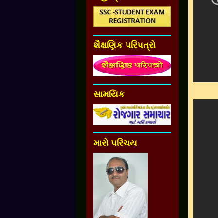
શૈક્ષણિક પરિપત્રો
સામયિક
મારો પરિચય