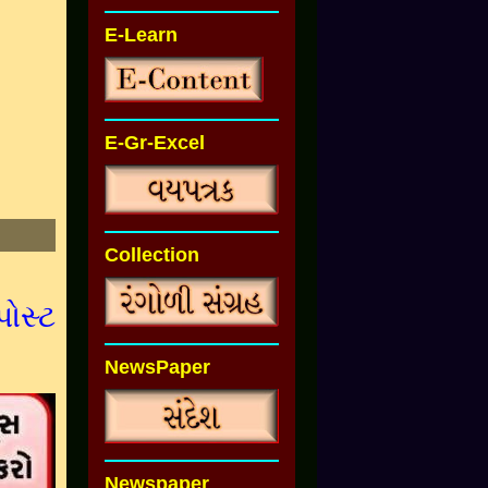
E-Learn
E-Gr-Excel
Collection
પોસ્ટ
NewsPaper
Newspaper