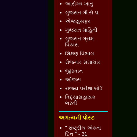
આરોગ્ય ખાતુ
ગુજરાત ગૌ.સે.પ.
એજ્યુસફર
ગુજરાત માહિતી
ગુજરાત ગ્રામ
વિકાસ
શિક્ષણ વિભાગ
રોજગાર સમાચાર
જીસ્વાન
ઓજસ
રાજ્ય પરીક્ષા બોર્ડ
વિદ્યાસહાયક
ભરતી
અગત્યની પોસ્ટ
" રાષ્ટ્રીય એકતા
દિન " - 31