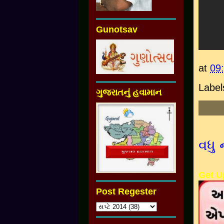
Gunotsav
at
09
Label
ગુજરાતનું હવામાન
વધુ 
Get U
Post Regester