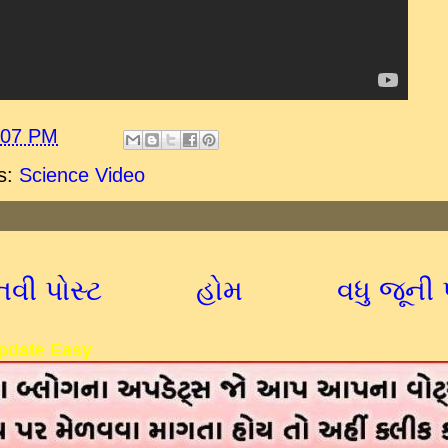
:07 PM
s:
Science Video
નવી પોસ્ટ
હોમ
વધુ જૂની 
pdate Easy