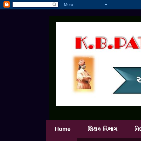
Home
શિક્ષક વિભાગ
વિ