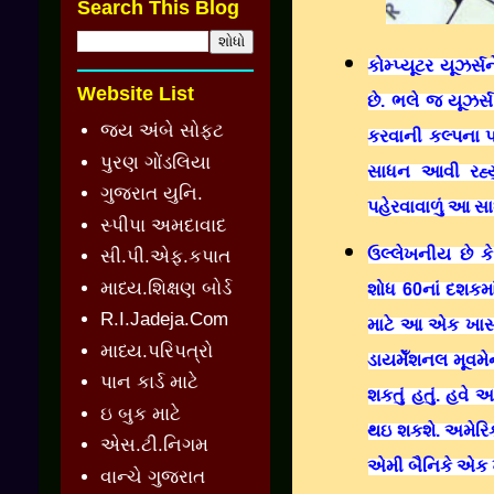
Search This Blog
કોમ્પ્યૂટર યૂઝર
Website List
છે. ભલે જ યૂઝર્
જય અંબે સોફ્ટ
કરવાની કલ્પના 
પુરણ ગોંડલિયા
સાધન આવી રહ્યુ
ગુજરાત યુનિ.
પહેરવાવાળું આ 
સ્પીપા અમદાવાદ
ઉલ્લેખનીય છે ક
સી.પી.એફ.કપાત
માધ્ય.શિક્ષણ બોર્ડ
શોધ 60નાં દશકમા
R.I.Jadeja.Com
માટે આ એક ખાસ
માધ્ય.પરિપત્રો
ડાયમેઁશનલ મૂવમે
પાન કાર્ડ માટે
શકતું હતું. હવ
ઇ બુક માટે
થઇ શકશે. અમેરિક
એસ.ટી.નિગમ
એમી બૈનિકે એક ખા
વાન્ચે ગુજરાત