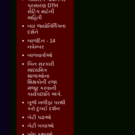
પ્રસારણ DTH
સેટિંગ માટેની
માહિતી
બાર જ્‍યોતિર્લિંગના
દર્શને
બાળદિન - 14
નવેમ્બર
બાળવાર્તાઓ
બિન સરકારી
માધ્યમિક
શાળાઓના
શિક્ષકોની રજા
મંજૂર કરવાની
કાર્યપધ્ધતિ અંગે.
બુર્જ ખલીફા પરથી
કરો દુબઈ દર્શન
બેટી પઢાઓ
બેટી બચાઓ
બોધ કથાઓ