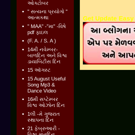
ઓક્ટોબર
" સત્યના પ્રયોગો "
Get Update Easy
આત્મકથા
" MAA" -"મા" -વિષે
pdf ફાઇલ
(F. A. / S. A )
14મી નવેમ્બર-
બાળદિન અને વિશ્વ
ડાયાબિટીસ દિન
15 ઑગસ્ટ
15 August Useful
Song Mp3 &
Dance Video
16મી સપ્ટેમ્બર
વિશ્વ ઓઝોન દિન
1લી -મે ગુજરાત
સ્થાપના દિન
21 ફેબ્રુઆરી -
વિશ્વ માતૃદિન