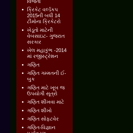
વિજેતા
ક્રિકેટ વર્લ્ડકપ
2015ની બધી 14
ટીમોના ક્રિકેટરો
ખેડૂતો માટેની
વેબસાઇટ- ગુજરાત
સરકાર
ખેલ મહાકુંભ -2014
માં રજીસ્ટ્રેશન
ગણિત
ગણિત ગમ્મતની ઈ-
બુક
ગણિત માટે ખૂબ જ
ઉપયોગી સૂત્રો
ગણિત શીખવા માટે
ગણિત શીખો
ગણિત સોફ્ટવેર
ગણિત-વિજ્ઞાન