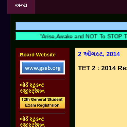
અન્ય
"Arise,Awake and NOT To STOP Till 
2 ઑગસ્ટ, 2014
Board Website
TET 2 : 2014 Re
બોર્ડ સ્ટુડન્ટ
રજીસ્ટ્રેશન
બોર્ડ સ્ટુડન્ટ
રજીસ્ટ્રેશન