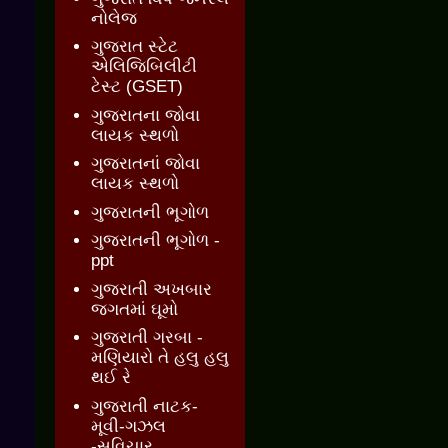
નોલેજ
ગુજરાત સ્ટેટ
એલિજિબિલીટી
ટેસ્ટ (GSET)
ગુજરાતના જોવા
લાયક સ્થળો
ગુજરાતનાં જોવા
લાયક સ્થળો
ગુજરાતની ભૂગોળ
ગુજરાતની ભૂગોળ -
ppt
ગુજરાતી અખબાર
જગતમાં ઘૂમો
ગુજરાતી ગરબા -
મણિયારો તે હલુ હલુ
થઈ રે
ગુજરાતી નાટક-
મૂવી-ગઝલ
-સુવિચાર