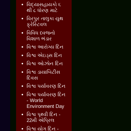
વિદ્યાસહાયકો ૬
થી ૮ ધોરણ માટે
વિરપુર તાલુકા યુથ
ફ્રેસ્ટિવલ
વિવિધ ધ્વજનો
વિશાળ ભંડાર
વિશ્વ આરોગ્ય દિન
વિશ્વ એઇડ્સ દિન
વિશ્વ ઓઝોન દિન
વિશ્વ ડાયાબિટીસ
દિવસ
વિશ્વ પર્યાવરણ દિન
વિશ્વ પર્યાવરણ દિન
- World
Environment Day
વિશ્વ પૃથ્વી દિન -
22મી એપ્રિલ
વિશ્વ યોગ દિન -