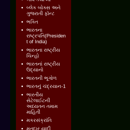
બ્લેક બોક્સ અને
ગુજરાતી ફૉન્ટ
ભક્તિ
ભારતના
રાષ્ટ્રપતિ(Presiden
t of India)
ભારતના રાષ્ટ્રીય
ચિન્હો
ભારતનાં રાષ્ટ્રીય
ઉદ્યાનો
ભારતની ભૂગોળ
ભારતનું ચંદ્રયાન-1
ભારતીય
સેટેલાઈટની
અધ્યતન તમામ
માહિતી
મકરસંક્રાંતિ
મતદાર યાદી