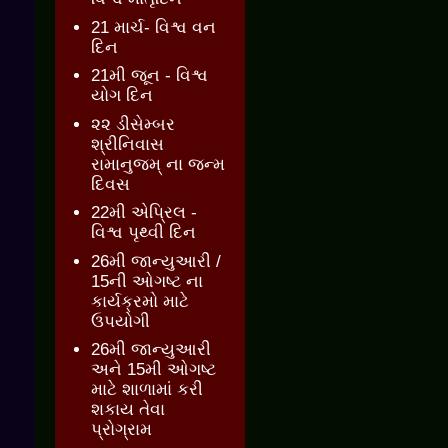
21 માર્ચ- વિશ્વ વન
દિન
21મી જૂન - વિશ્વ
યોગ દિન
૨૨ ડીસેમ્બર
શ્રીનિવાસ
રામાનુજમ્ ના જન્મ
દિવસ
22મી એપ્રિલ -
વિશ્વ પૃથ્વી દિન
26મી જાન્યુઆરી /
15ની ઓગષ્ટ ના
કાર્યક્રમો માટે
ઉપયોગી
26મી જાન્યુઆરી
અને 15મી ઓગષ્ટ
માટે શાળામાં કરી
શકાય તેવા
પ્રોગ્રામ