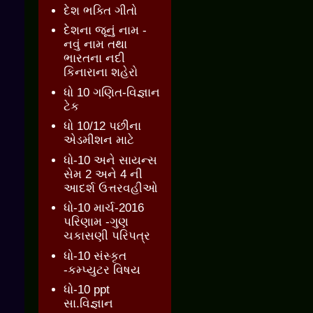
દેશ ભક્તિ ગીતો
દેશના જૂનું નામ -
નવું નામ તથા
ભારતના નદી
કિનારાના શહેરો
ધો 10 ગણિત-વિજ્ઞાન
ટેક
ધો 10/12 પછીના
એડમીશન માટે
ધો-10 અને સાયન્સ
સેમ 2 અને 4 ની
આદર્શ ઉત્તરવહીઓ
ધો-10 માર્ચ-2016
પરિણામ -ગુણ
ચકાસણી પરિપત્ર
ધો-10 સંસ્કૃત
-કમ્પ્યુટર વિષય
ધો-10 ppt
સા.વિજ્ઞાન