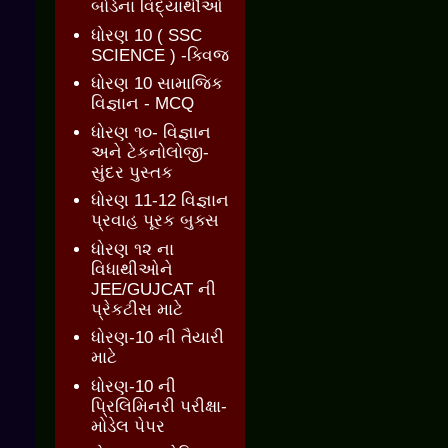
બોર્ડના વિદ્યાર્થીઓ
ધોરણ 10 ( SSC
SCIENCE ) -ક્વિજ
ધોરણ 10 સામાજિક
વિજ્ઞાન - MCQ
ધોરણ ૧૦- વિજ્ઞાન
અને ટેકનોલોજી-
સુંદર પુસ્તક
ધોરણ 11-12 વિજ્ઞાન
પ્રવાહ પૂરક બુક્સ
ધોરણ ૧૨ ના
વિધાથીઓને
JEE/GUJCAT ની
પ્રેકટીસ માટે
ધોરણ-10 ની તૈયારી
માટે
ધોરણ-10 ની
પ્રિલિમિનરી પરીક્ષા-
મોડેલ પેપર