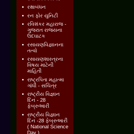
રક્ષાબંધન
રન ફોર યુનિટી
રવિશંકર મહારાજ -
ગુજરાત રાજ્યના
ઉદઘાટક
રસાયણવિજ્ઞાનના
તત્વો
રસાયણશાસ્ત્રના
વિષય માટેની
માહિતી
રાષ્ટ્રપિતા મહાત્મા
ગાંધી - સચિત્ર
રાષ્ટ્રીય વિજ્ઞાન
દિન - 28
ફેબ્રુઆરી
રાષ્ટ્રીય વિજ્ઞાન
દિન -28 ફેબ્રુઆરી
( National Science
Day )