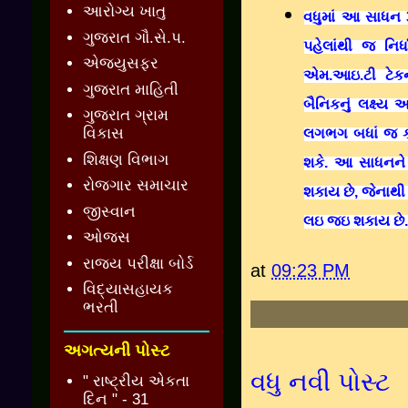
આરોગ્ય ખાતુ
વધુમાં આ સાધન 3
ગુજરાત ગૌ.સે.પ.
પહેલાંથી જ નિર્
એજ્યુસફર
એમ.આઇ.ટી ટેકન
ગુજરાત માહિતી
બૈનિકનું લક્ષ્ય
ગુજરાત ગ્રામ
વિકાસ
લગભગ બધાં જ કોમ
શિક્ષણ વિભાગ
શકે. આ સાધનને
રોજગાર સમાચાર
શકાય છે, જેનાથ
જીસ્વાન
લઇ જઇ શકાય છે
ઓજસ
રાજ્ય પરીક્ષા બોર્ડ
at
09:23 PM
વિદ્યાસહાયક
ભરતી
અગત્યની પોસ્ટ
વધુ નવી પોસ્ટ
" રાષ્ટ્રીય એકતા
દિન " - 31