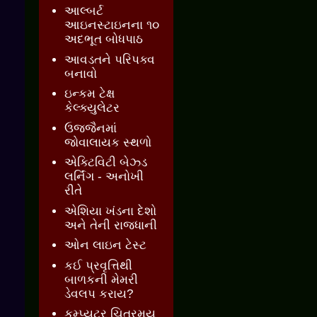
આલ્બર્ટ
આઇનસ્ટાઇનના ૧૦
અદભૂત બોધપાઠ
આવડતને પરિપક્વ
બનાવો
ઇન્કમ ટેક્ષ
કેલ્ક્યુલેટર
ઉજ્જૈનમાં
જોવાલાયક સ્થળો
એક્ટિવિટી બેઝ્ડ
લર્નિંગ - અનોખી
રીતે
એશિયા ખંડના દેશો
અને તેની રાજધાની
ઓન લાઇન ટેસ્ટ
કઈ પ્રવૃત્તિથી
બાળકની મેમરી
ડેવલપ કરાય?
કમ્પ્યુટર ચિત્રમય