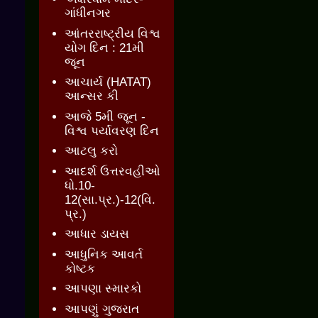
ગાંધીનગર
આંતરરાષ્ટ્રીય વિશ્વ
યોગ દિન : 21મી
જૂન
આચાર્ય (HATAT)
આન્સર કી
આજે 5મી જૂન -
વિશ્વ પર્યાવરણ દિન
આટલુ કરો
આદર્શ ઉત્તરવહીઓ
ધો.10-
12(સા.પ્ર.)-12(વિ.
પ્ર.)
આધાર ડાયસ
આધુનિક આવર્ત
કોષ્ટક
આપણા સ્મારકો
આપણું ગુજરાત