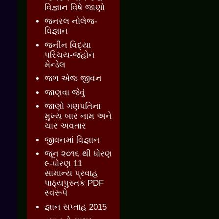
વિજ્ઞાન વિષે જાણો
જનરલ નોલેજ-
વિજ્ઞાન
જનીન વિદ્યા
પરિચય-જ્હોન
મેન્ડેલ
જળ એજ જીવન
જાણવા જેવું
જાણો ગણપતિના
મુખ્ય બાર નામ અને
ચાર અવતાર
જીવનમાં વિજ્ઞાન
જૂન ૨૦૧૬ થી ધોરણ
૯-ધોરણ 11
સામાન્ય પ્રવાહ
પાઠ્યપુસ્તક PDF
સ્વરૂપે
જ્ઞાન સપ્તાહ 2015