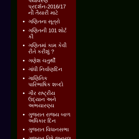
પર્યાવરણ
પ્રદર્શન-2016/17
ની તૈયારી માટે
ગણિતના સૂત્રો
ગણિતની 101 શોર્ટ
કી
ગણિતમાં કામ કેવી
રીતે કરીશું ?
ગણેશ ચતુર્થી
ગાંધી નિર્વાણદિન
ગાણિતિક
પારિભાષિક શબ્દો
ગીર રાષ્ટ્રીય
ઉદ્યાન અને
અભયારણ્ય
ગુજરાત રાજ્ય બાળ
અધિકાર દિન
ગુજરાત વિધાનસભા
ગુજરાત વિષે જનરલ