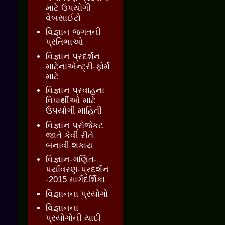
માટે ઉપયોગી
વેબસાઈટો
વિજ્ઞાન જગતની
પ્રતિભાઓ
વિજ્ઞાન પ્રદર્શન
માટેનાએન્ટ્રી-ફોર્મ
માટે
વિજ્ઞાન પ્રવાહના
વિધાર્થીઓ માટે
ઉપયોગી માહિતી
વિજ્ઞાન પ્રોજેકટ
જાતે કેવી રીતે
બનાવી શકાય
વિજ્ઞાન-ગણિત-
પર્યાવરણ-પ્રદર્શન
-2015 માર્ગદર્શિકા
વિજ્ઞાનના પ્રયોગો
વિજ્ઞાનના
પ્રયોગોની યાદી