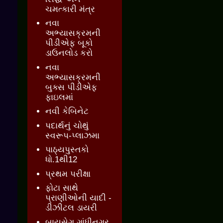
ચમત્કારી મંત્ર
નવા
અભ્યાસક્રમની
પીડીએફ બૂકો
ડાઉનલોડ કરો
નવા
અભ્યાસક્રમની
બુક્સ પીડીએફ
ફાઇલમાં
નવી કેબિનેટ
પદાર્થનું ચોથું
સ્વરૂપ-પ્લાઝમા
પાઠ્યપુસ્તકો
ધો.1થી12
પ્રથમ પરીક્ષા
ફોટા સાથે
પ્રાણીઓની યાદી -
ડીઝીટલ ડાયરી
બાયસેગ ગાંધીનગર