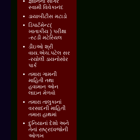
જ્ઞાાનનો સાગર
સ્વામી વિવેકાનંદ
ડાયાબીટીસ મટાડો
ડિપાર્ટમેન્ટ(
ખાતાકીય ) પરીક્ષા
-સ્ટડી મટેરિયલ
ડીઇઓ શ્રી
વાય.એચ.પટેલ સર
-રયોલી ડાયનોસોર
પાર્ક
તમારા ગામની
માહિતી તથા
હવામાન ઓન
લાઇન મેળવો
તમારા તાલુકાનાં
વરસાદની માહિતી
તમારા હાથમાં
દુનિયાનાં દેશો અને
તેનાં રાષ્ટ્રધ્વજોની
ઓળખ