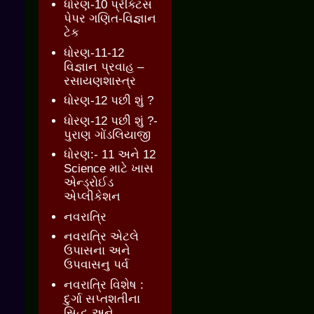
ધોરણ-10 પ્રેક્ટિસ
પેપર ગણિત-વિજ્ઞાન
ટેક
ધોરણ-11-12
વિજ્ઞાન પ્રવાહ –
રસાયણશાસ્ત્ર
ધોરણ-12 પછી શું ?
ધોરણ-12 પછી શું ?-
પુરાણ ગોંડલિયાજી
ધોરણ:- 11 અને 12
Science માટે ખાસ
એન્ડ્રોઈડ
એપ્લીકેશન
નવરાત્રિ
નવરાત્રિ એટલે
ઉપાસના અને
ઉપવાસનુ પર્વ
નવરાત્રિ વિશેષ :
દુર્ગા સપ્તશતીના
સિદ્ધ અને