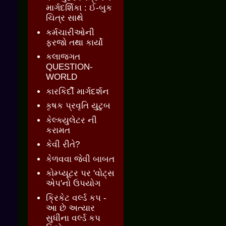
માર્ગદર્શિકા : ઈ-બુક
ચિત્ર સાથે
કર્મચારીઓની
ફરજો તથા કાર્યો
કલાજગત
QUESTION-
WORLD
કારકિર્દી માર્ગદર્શન
કૃષક પ્રવૃતિ યુટુબ
કેલ્ક્યુલેટર ની
કરામત
કેવી રીતે?
કેળવવા જેવી બાબત
કોમ્પ્યૂટર પર 'વોટ્સ
એપ'નો ઉપયોગ
ક્રિકેટ વર્લ્ડ કપ -
આ છે અત્યાર
સુધીના વર્લ્ડ કપ