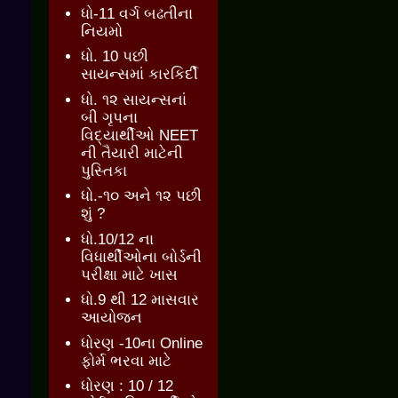
ધો-11 વર્ગ બઢતીના
નિયમો
ધો. 10 પછી
સાયન્સમાં કારકિર્દી
ધો. ૧૨ સાયન્સનાં
બી ગૃપના
વિદ્યાર્થીઓ NEET
ની તૈયારી માટેની
પુસ્તિકા
ધો.-૧૦ અને ૧૨ પછી
શું ?
ધો.10/12 ના
વિધાર્થીઓના બોર્ડની
પરીક્ષા માટે ખાસ
ધો.9 થી 12 માસવાર
આયોજન
ધોરણ -10ના Online
ફોર્મ ભરવા માટે
ધોરણ : 10 / 12