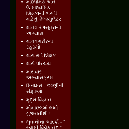
માધ્યમિક અને
ઉ.માધ્યમિક
શિક્ષકોની ભરતી
માટેનું કેલ્ક્યુલેટર
માનવ રંગસૂત્રોનો
અભ્યાસ
માનવશરીરનાં
રહસ્યો
મારા મતે શિક્ષક
મારો પરિચય
માસવાર
અભ્યાસક્રમ
મિતાક્ષરો - જાણીતી
સંજ્ઞાઓ
મુદ્રા વિજ્ઞાન
મોબાઇલમાં લખો
ગુજરાતીથી !
યુવાનોના આદર્શ - "
સ્વામી વિવેકાનંદ "