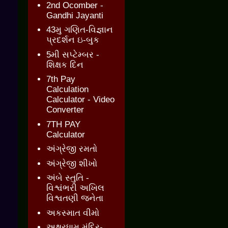
2nd Ocomber -
Gandhi Jayanti
43મુ ગણિત-વિજ્ઞાન
પ્રદર્શન ઇ-બુક
5મી સપ્ટેમ્બર -
શિક્ષક દિન
7th Pay
Calculation
Calculator - Video
Converter
7TH PAY
Calculator
અંગ્રેજી રમતો
અંગ્રેજી શીખો
અંબે સ્તુતિ -
વિશ્વંભરી અખિલ
વિશ્વતણી જનેતા
અકસ્માત વીમો
અક્ષરધામ મંદિર-