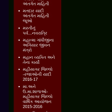
અંતર્ગત માહિતી
મતદાર યાદી
અંતર્ગત માહિતી
જૂઓ
મસ્તીનું
પર્વ...નવરાત્રિ
મહાત્મા ગાંધીજીના
અગિયાર જીવન
મંત્રો
મહાન વ્યક્તિ અને
તેના કાર્યો
મહીસાગર જિલ્લો
-રજાઓની યાદી
2016-17
મા.અને
ઉ.મા.શાળાઓ-
મહીસાગર જિલ્લો
વાર્ષિક આયોજન
2015-2016