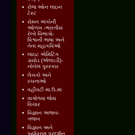
રોજ ઓન લાઇન
ટેસ્ટ
રોમન અંકોની
ઓળખ -ભારતીય
રેલ્વે વિભાગો-
વિશ્વની ભાષા અને
તેના મહાકવિઓ
લાઇટ એમિટિંગ
ડાયોડ (એલઇડી)-
નોબેલ પુરસ્કાર
લેખકો અને
રચનાઓ
વહીવટી મા.ઉ.મા
વાગોળવા જેવા
વિચાર
વિજ્ઞાન અજબ-
ગજબ
વિજ્ઞાન અને
પર્યાવરણ પ્રદર્શન