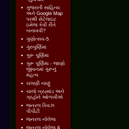
ગુજરાતી સાહિત્ય
અને Google Map
પરથી સેટેલાઇટ
ઇમેજ કેવી રીતે
બનાવવી?
ગુણોત્સવ-5
ગુરુપુર્ણિમા
ગુરૂ પૂર્ણિમા
ગુરૂ પૂર્ણિમા - જાણો
જીવનમાં ગુરૂનું
મહત્વ
ચલણી નાણું
ચાલો બ્રહ્માંડ અને
ગ્રહોને ઓળખીએ
જનરલ ક્વિઝ
પીપીટી
જનરલ નોલેજ
જનરલ નોલેજ &