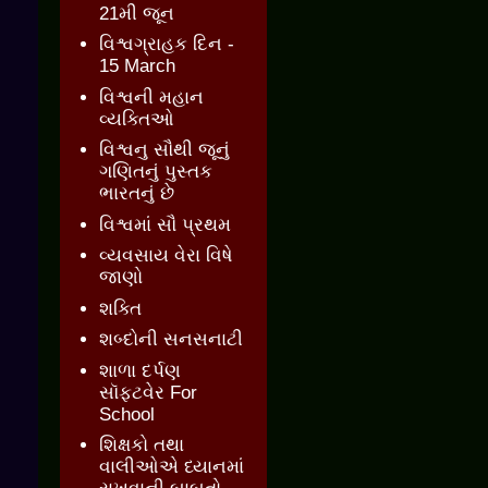
21મી જૂન
વિશ્વગ્રાહક દિન -
15 March
વિશ્વની મહાન
વ્યક્તિઓ
વિશ્વનુ સૌથી જૂનું
ગણિતનું પુસ્તક
ભારતનું છે
વિશ્વમાં સૌ પ્રથમ
વ્યવસાય વેરા વિષે
જાણો
શક્તિ
શબ્દોની સનસનાટી
શાળા દર્પણ
સૉફ્ટવેર For
School
શિક્ષકો તથા
વાલીઓએ ધ્યાનમાં