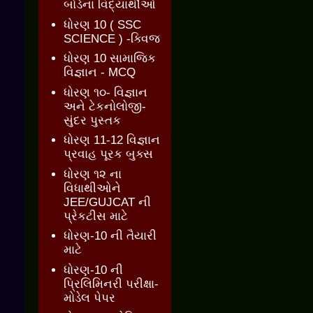
બોર્ડના વિદ્યાર્થીઓ
ધોરણ 10 ( SSC
SCIENCE ) -ક્વિજ
ધોરણ 10 સામાજિક
વિજ્ઞાન - MCQ
ધોરણ ૧૦- વિજ્ઞાન
અને ટેકનોલોજી-
સુંદર પુસ્તક
ધોરણ 11-12 વિજ્ઞાન
પ્રવાહ પૂરક બુક્સ
ધોરણ ૧૨ ના
વિધાથીઓને
JEE/GUJCAT ની
પ્રેકટીસ માટે
ધોરણ-10 ની તૈયારી
માટે
ધોરણ-10 ની
પ્રિલિમિનરી પરીક્ષા-
મોડેલ પેપર