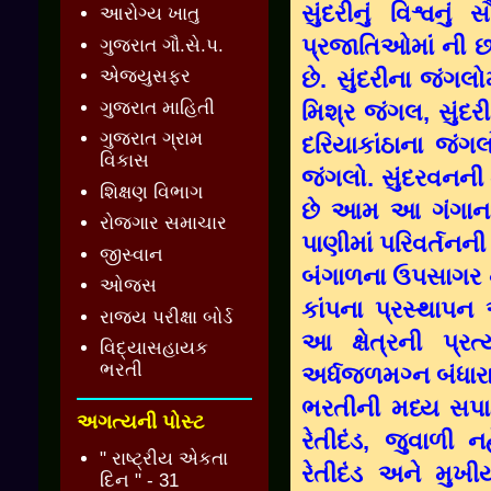
સુંદરીનું વિશ્વન
આરોગ્ય ખાતુ
પ્રજાતિઓમાં ની છ
ગુજરાત ગૌ.સે.પ.
છે. સુંદરીના જંગલ
એજ્યુસફર
ગુજરાત માહિતી
મિશ્ર જંગલ, સુંદર
ગુજરાત ગ્રામ
દરિયાકાંઠાના જંગ
વિકાસ
જંગલો. સુંદરવનની
શિક્ષણ વિભાગ
છે આમ આ ગંગાના 
રોજગાર સમાચાર
પાણીમાં પરિવર્તનની
જીસ્વાન
બંગાળના ઉપસાગર ને
ઓજસ
કાંપના પ્રસ્થાપન
રાજ્ય પરીક્ષા બોર્ડ
આ ક્ષેત્રની પ્ર
વિદ્યાસહાયક
ભરતી
અર્ધજળમગ્ન બંધાર
ભરતીની મધ્ય સપાટ
અગત્યની પોસ્ટ
રેતીદંડ, જુવાળી
" રાષ્ટ્રીય એકતા
રેતીદંડ અને મુખી
દિન " - 31