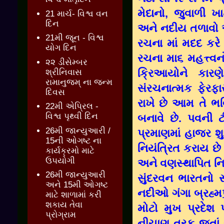
મેદાનો, જુવાળી 
21 માર્ચ- વિશ્વ વન
દિન
અને નદીય તળાવો આદ
21મી જૂન - વિશ્વ
રચના માં મદદ કર
યોગ દિન
રચના મા૬ મહત્ત્વ
૨૨ ડીસેમ્બર
ક્રિઆયોને કારણે 
શ્રીનિવાસ
રામાનુજમ્ ના જન્મ
સંરચનાત્મક ફેરફાર
દિવસ
રાખે છે આમ તે ભવ
22મી એપ્રિલ -
વિશ્વ પૃથ્વી દિન
બનાવે છે. પવની
26મી જાન્યુઆરી /
પ્રમાણમાં હાજર શ
15ની ઓગષ્ટ ના
નિયંત્રિત કરાય છ
કાર્યક્રમો માટે
ઉપયોગી
અને વણસ્થાપિત નિક્ષ
26મી જાન્યુઆરી
સુંદરવન ભારતનો સ
અને 15મી ઓગષ્ટ
નદીઓ ગંગા બ્રહ્મપુ
માટે શાળામાં કરી
શકાય તેવા
મોટો મુખ પ્રદેશ 
પ્રોગ્રામ
નીચાણ તરફ જતાં 