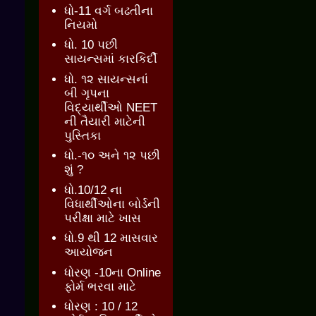
ધો-11 વર્ગ બઢતીના
નિયમો
ધો. 10 પછી
સાયન્સમાં કારકિર્દી
ધો. ૧૨ સાયન્સનાં
બી ગૃપના
વિદ્યાર્થીઓ NEET
ની તૈયારી માટેની
પુસ્તિકા
ધો.-૧૦ અને ૧૨ પછી
શું ?
ધો.10/12 ના
વિધાર્થીઓના બોર્ડની
પરીક્ષા માટે ખાસ
ધો.9 થી 12 માસવાર
આયોજન
ધોરણ -10ના Online
ફોર્મ ભરવા માટે
ધોરણ : 10 / 12