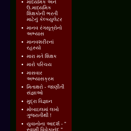
માધ્યમિક અને
ઉ.માધ્યમિક
શિક્ષકોની ભરતી
માટેનું કેલ્ક્યુલેટર
માનવ રંગસૂત્રોનો
અભ્યાસ
માનવશરીરનાં
રહસ્યો
મારા મતે શિક્ષક
મારો પરિચય
માસવાર
અભ્યાસક્રમ
મિતાક્ષરો - જાણીતી
સંજ્ઞાઓ
મુદ્રા વિજ્ઞાન
મોબાઇલમાં લખો
ગુજરાતીથી !
યુવાનોના આદર્શ - "
સ્વામી વિવેકાનંદ "