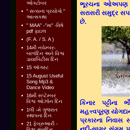
ઓક્ટોબર
ભૂરચના ઓઅપણ જો
" સત્યના પ્રયોગો "
સરાસરી સમુદ્ર સપ
આત્મકથા
છે.
" MAA" -"મા" -વિષે
pdf ફાઇલ
(F. A. / S. A )
14મી નવેમ્બર-
બાળદિન અને વિશ્વ
ડાયાબિટીસ દિન
15 ઑગસ્ટ
15 August Useful
Song Mp3 &
Dance Video
16મી સપ્ટેમ્બર
વિશ્વ ઓઝોન દિન
કિનાર પટ્ટીના ભ
1લી -મે ગુજરાત
મહત્ત્વપૂરણ યોગદા
સ્થાપના દિન
પ્રકારના નિવાસ સ
21 ફેબ્રુઆરી -
નદી-સાગર સંગમ પ્
વિશ્વ માતૃદિન