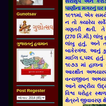
સરીસૃપ અને કરોડ
પાણીના મગરનું ઘર છ
Gunotsav
૧૯૧૧માં, એક સમયે
ન તો ક્યારેય સર્વ
ગણતરી થતી. 
(270 કિ.મી.) લાંબ
લાંબુ હતું, અને
ગુજરાતનું હવામાન
બાકેરગંજ. આનું ક
માઈલ ૬,૫૨૬ હતું.
૧૯૭૩ માં હાલના સ
આરક્ષીત અભયારણ્ય
વન્યજીવન અભયારણ
આને રાષ્ટ્રીય ઉદ્
Post Regester
વિશ્વ ધરોહર સ્થળ
ક્ષેત્રને જીવાવરણ ક્