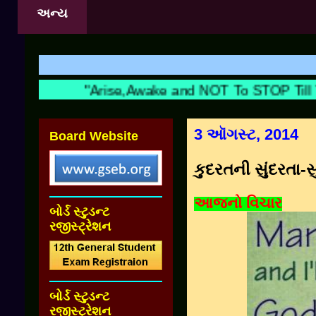
અન્ય
શિક
"Arise,Awake and NOT To STOP Till Th
3 ઑગસ્ટ, 2014
Board Website
કુદરતની સુંદરતા-સ
આજનો વિચાર
બોર્ડ સ્ટુડન્ટ
રજીસ્ટ્રેશન
બોર્ડ સ્ટુડન્ટ
રજીસ્ટ્રેશન