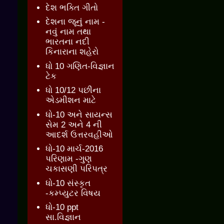
દેશ ભક્તિ ગીતો
દેશના જૂનું નામ -
નવું નામ તથા
ભારતના નદી
કિનારાના શહેરો
ધો 10 ગણિત-વિજ્ઞાન
ટેક
ધો 10/12 પછીના
એડમીશન માટે
ધો-10 અને સાયન્સ
સેમ 2 અને 4 ની
આદર્શ ઉત્તરવહીઓ
ધો-10 માર્ચ-2016
પરિણામ -ગુણ
ચકાસણી પરિપત્ર
ધો-10 સંસ્કૃત
-કમ્પ્યુટર વિષય
ધો-10 ppt
સા.વિજ્ઞાન