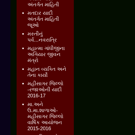
અંતર્ગત માહિતી
મતદાર યાદી
અંતર્ગત માહિતી
જૂઓ
મસ્તીનું
પર્વ...નવરાત્રિ
મહાત્મા ગાંધીજીના
અગિયાર જીવન
મંત્રો
મહાન વ્યક્તિ અને
તેના કાર્યો
મહીસાગર જિલ્લો
-રજાઓની યાદી
2016-17
મા.અને
ઉ.મા.શાળાઓ-
મહીસાગર જિલ્લો
વાર્ષિક આયોજન
2015-2016