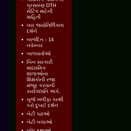
પ્રસારણ DTH
સેટિંગ માટેની
માહિતી
બાર જ્‍યોતિર્લિંગના
દર્શને
બાળદિન - 14
નવેમ્બર
બાળવાર્તાઓ
બિન સરકારી
માધ્યમિક
શાળાઓના
શિક્ષકોની રજા
મંજૂર કરવાની
કાર્યપધ્ધતિ અંગે.
બુર્જ ખલીફા પરથી
કરો દુબઈ દર્શન
બેટી પઢાઓ
બેટી બચાઓ
બોધ કથાઓ