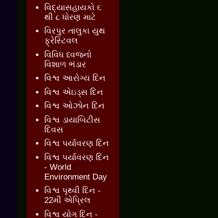
વિદ્યાસહાયકો ૬
થી ૮ ધોરણ માટે
વિરપુર તાલુકા યુથ
ફ્રેસ્ટિવલ
વિવિધ ધ્વજનો
વિશાળ ભંડાર
વિશ્વ આરોગ્ય દિન
વિશ્વ એઇડ્સ દિન
વિશ્વ ઓઝોન દિન
વિશ્વ ડાયાબિટીસ
દિવસ
વિશ્વ પર્યાવરણ દિન
વિશ્વ પર્યાવરણ દિન
- World
Environment Day
વિશ્વ પૃથ્વી દિન -
22મી એપ્રિલ
વિશ્વ યોગ દિન -