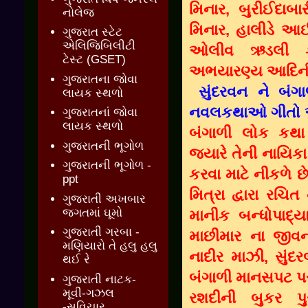
મિનાર, બુરીઈદાબાર
નોલેજ
મિનાર, હાલીડે આઈ
ગુજરાત સ્ટેટ
એલિજિબિલીટી
ઓલીવ ઋડલી કા
ટેસ્ટ (GSET)
અભયારણ્ય આદિની 
ગુજરાતના જોવા
સુંદરવન ને બંગા
લાયક સ્થળો
નવલકથાઓ ગીતો અને 
ગુજરાતનાં જોવા
લાયક સ્થળો
બંગાળી લોક કથ
ગુજરાતની ભૂગોળ
જ્યારે તેની નાયિકા
ગુજરાતની ભૂગોળ -
કરવા માટે નીકળે છે
ppt
મિત્રા દ્વારા રચિ
ગુજરાતી અખબાર
જગતમાં ઘૂમો
માનીક બન્ધોપાદ્યા
ગુજરાતી ગરબા -
માછીમાર ના જીવન
મણિયારો તે હલુ હલુ
નાદીર માઝી, સુંદર
થઈ રે
બંગાળી માનસપટ પર 
ગુજરાતી નાટક-
મૂવી-ગઝલ
રશદીની બુકર પ
-સુવિચાર