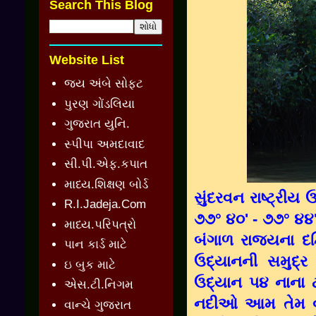
Search This Blog
Website List
જય અંબે સોફ્ટ
પુરણ ગોંડલિયા
ગુજરાત યુનિ.
સ્પીપા અમદાવાદ
સી.પી.એફ.કપાત
માધ્ય.શિક્ષણ બોર્ડ
સુંદરવન રાષ્ટ્રીય
R.I.Jadeja.Com
૭૭° ૪૦' - ૭૭° ૪૪' 
માધ્ય.પરિપત્રો
બંગાળ રાજ્યના દક
પાન કાર્ડ માટે
ઉદ્યાનની સમુદ્ર
ઇ બુક માટે
ઉદ્યાન ૫૪ નાના ટ
એસ.ટી.નિગમ
નદીઓ આમ તેમ વહે 
વાન્ચે ગુજરાત