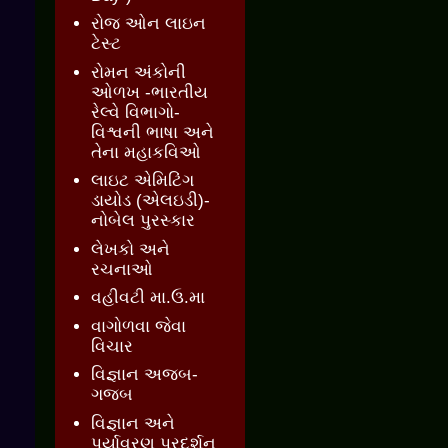
રોજ ઓન લાઇન
ટેસ્ટ
રોમન અંકોની
ઓળખ -ભારતીય
રેલ્વે વિભાગો-
વિશ્વની ભાષા અને
તેના મહાકવિઓ
લાઇટ એમિટિંગ
ડાયોડ (એલઇડી)-
નોબેલ પુરસ્કાર
લેખકો અને
રચનાઓ
વહીવટી મા.ઉ.મા
વાગોળવા જેવા
વિચાર
વિજ્ઞાન અજબ-
ગજબ
વિજ્ઞાન અને
પર્યાવરણ પ્રદર્શન