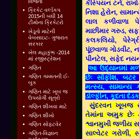
વિજેતા
કૅસ્પિયન ટર્ન, રાખ
ક્રિકેટ વર્લ્ડકપ
નિશા હેરોન, સામાન
2015ની બધી 14
લાલ કળીવાળા પેરા
ટીમોના ક્રિકેટરો
માછીમાર ગરુડ, સફ્
ખેડૂતો માટેની
વેબસાઇટ- ગુજરાત
કલકલિયો, પેરેગ્ર
સરકાર
પૂંછવાળા ગોડવીટ, નાન
ખેલ મહાકુંભ -2014
પીનટેલ, સફેદ નય
માં રજીસ્ટ્રેશન
આ ઉદ્યાનમાં મળ
ગણિત
છેઃ સૉફીશ, બટર ફ
ગણિત ગમ્મતની ઈ-
બુક
મત્સ્ય, સામાન્ય ક
ગણિત માટે ખૂબ જ
ડોલ્ફીન, કૂદતા દેડકા
ઉપયોગી સૂત્રો
સુંદરવન ખૂબજ સ
ગણિત શીખવા માટે
તેમાંના અમુક છે
ગણિત શીખો
શ્વાનમુખી જળીય સ
ગણિત સોફ્ટવેર
સાલ્વેટર ગરોળી,
ગણિત-વિજ્ઞાન