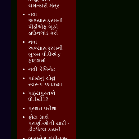
ચમત્કારી મંત્ર
નવા
અભ્યાસક્રમની
પીડીએફ બૂકો
ડાઉનલોડ કરો
નવા
અભ્યાસક્રમની
બુક્સ પીડીએફ
ફાઇલમાં
નવી કેબિનેટ
પદાર્થનું ચોથું
સ્વરૂપ-પ્લાઝમા
પાઠ્યપુસ્તકો
ધો.1થી12
પ્રથમ પરીક્ષા
ફોટા સાથે
પ્રાણીઓની યાદી -
ડીઝીટલ ડાયરી
બાયસેગ ગાંધીનગર