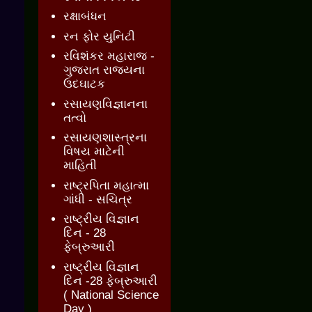
રક્ષાબંધન
રન ફોર યુનિટી
રવિશંકર મહારાજ -
ગુજરાત રાજ્યના
ઉદઘાટક
રસાયણવિજ્ઞાનના
તત્વો
રસાયણશાસ્ત્રના
વિષય માટેની
માહિતી
રાષ્ટ્રપિતા મહાત્મા
ગાંધી - સચિત્ર
રાષ્ટ્રીય વિજ્ઞાન
દિન - 28
ફેબ્રુઆરી
રાષ્ટ્રીય વિજ્ઞાન
દિન -28 ફેબ્રુઆરી
( National Science
Day )