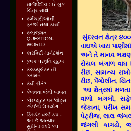
માર્ગદર્શિકા : ઈ-બુક
ચિત્ર સાથે
કર્મચારીઓની
ફરજો તથા કાર્યો
કલાજગત
સુંદરવન ક્ષેત્ર ૪૦
QUESTION-
WORLD
વાઘએ ખારા પાણીમ
કારકિર્દી માર્ગદર્શન
અને તે માનવ ભક્ષણ
કૃષક પ્રવૃતિ યુટુબ
રોયલ બંગાળ વાઘ સ
કેલ્ક્યુલેટર ની
રીંછ, સામન્ય રાખ
કરામત
રીંછ, પેંગોલીન, ચિ
કેવી રીતે?
આ ક્ષેત્રમાં મળત
કેળવવા જેવી બાબત
વાળો બગલો, સફેદ
કોમ્પ્યૂટર પર 'વોટ્સ
એપ'નો ઉપયોગ
જેકાના, પરીખ સમડ
ક્રિકેટ વર્લ્ડ કપ -
પેટ્રીજ, લાલ જંગલ
આ છે અત્યાર
જંગલી કાગડો, જં
સુધીના વર્લ્ડ કપ