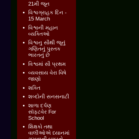
21મી જૂન
વિશ્વગ્રાહક દિન -
15 March
વિશ્વની મહાન
વ્યક્તિઓ
વિશ્વનુ સૌથી જૂનું
ગણિતનું પુસ્તક
ભારતનું છે
વિશ્વમાં સૌ પ્રથમ
વ્યવસાય વેરા વિષે
જાણો
શક્તિ
શબ્દોની સનસનાટી
શાળા દર્પણ
સૉફ્ટવેર For
School
શિક્ષકો તથા
વાલીઓએ ધ્યાનમાં