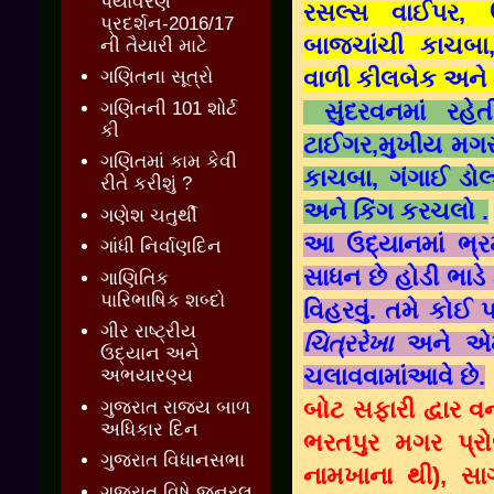
પર્યાવરણ
રસલ્સ વાઈપર, ઉ
પ્રદર્શન-2016/17
બાજચાંચી કાચબા
ની તૈયારી માટે
વાળી કીલબેક અને 
ગણિતના સૂત્રો
ગણિતની 101 શોર્ટ
સુંદરવનમાં રહેત
કી
ટાઈગર,મુખીય મગર
ગણિતમાં કામ કેવી
કાચબા, ગંગાઈ ડો
રીતે કરીશું ?
અને કિંગ કરચલો .
ગણેશ ચતુર્થી
આ ઉદ્યાનમાં ભ્
ગાંધી નિર્વાણદિન
સાધન છે હોડી ભાડ
ગાણિતિક
પારિભાષિક શબ્દો
વિહરવું. તમે કોઈ
ગીર રાષ્ટ્રીય
ચિત્રરેખા
અને એમ
ઉદ્યાન અને
ચલાવવામાંઆવે છે.
અભયારણ્ય
બોટ સફારી દ્વાર 
ગુજરાત રાજ્ય બાળ
અધિકાર દિન
ભરતપુર મગર પ્રોજ
ગુજરાત વિધાનસભા
નામખાના થી), સાગર
ગુજરાત વિષે જનરલ