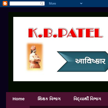
Home
શિક્ષક વિભાગ
વિદ્યાર્થી વિભાગ