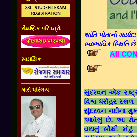
શૈક્ષણિક પરિપત્રો
શાંતિ પોતાની મર્યા
સ્વાભાવિક સ્થિતિ છે
All CO
સામયિક
મારો પરિચય
સુંદરવન
એક રાષ્ટ્
વિશ્વ ધરોહર સ્થળ
સુંદરવન નદીના મુખ 
આવેલું છે. આ ક્ષ
વાઘનું સૌથી મોટુ