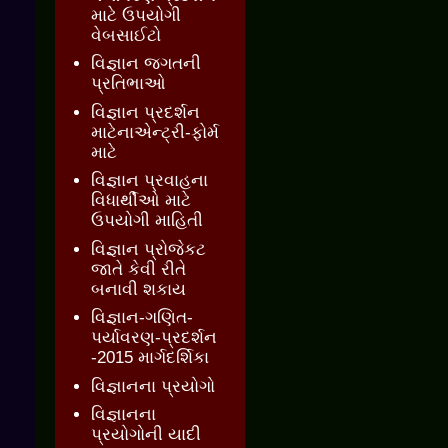
માટે ઉપયોગી
વેબસાઈટો
વિજ્ઞાન જગતની
પ્રતિભાઓ
વિજ્ઞાન પ્રદર્શન
માટેનાએન્ટ્રી-ફોર્મ
માટે
વિજ્ઞાન પ્રવાહના
વિધાર્થીઓ માટે
ઉપયોગી માહિતી
વિજ્ઞાન પ્રોજેકટ
જાતે કેવી રીતે
બનાવી શકાય
વિજ્ઞાન-ગણિત-
પર્યાવરણ-પ્રદર્શન
-2015 માર્ગદર્શિકા
વિજ્ઞાનના પ્રયોગો
વિજ્ઞાનના
પ્રયોગોની યાદી