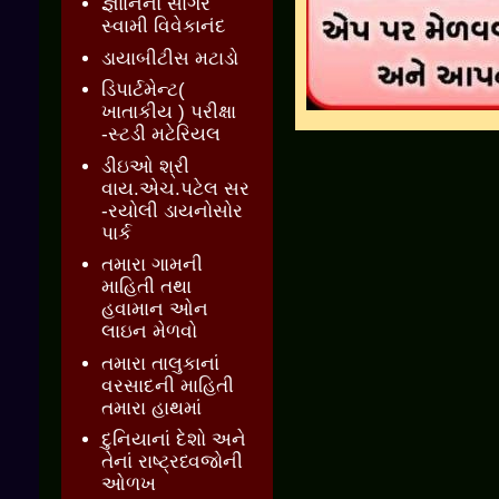
જ્ઞાાનનો સાગર
સ્વામી વિવેકાનંદ
ડાયાબીટીસ મટાડો
ડિપાર્ટમેન્ટ(
ખાતાકીય ) પરીક્ષા
-સ્ટડી મટેરિયલ
ડીઇઓ શ્રી
વાય.એચ.પટેલ સર
-રયોલી ડાયનોસોર
પાર્ક
તમારા ગામની
માહિતી તથા
હવામાન ઓન
લાઇન મેળવો
તમારા તાલુકાનાં
વરસાદની માહિતી
તમારા હાથમાં
દુનિયાનાં દેશો અને
તેનાં રાષ્ટ્રધ્વજોની
ઓળખ