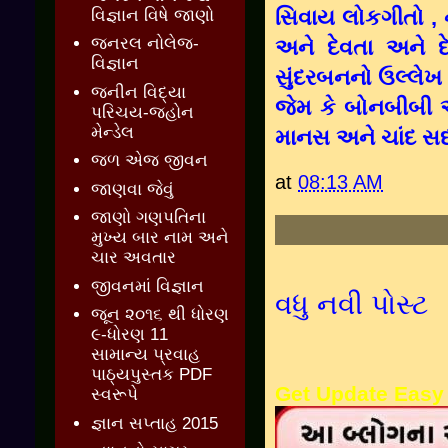
સિવાય લોકગીતો , ન
વિજ્ઞાન વિષે જાણો
જનરલ નોલેજ-
અને દેવતા અને 
વિજ્ઞાન
સુંદરબનનો ઉલ્લેખ
જનીન વિદ્યા
જેમ કે બોનબીબી અન
પરિચય-જ્હોન
મેન્ડેલ
માનસ અને ચાંદ સદ
જળ એજ જીવન
at
08:13 AM
જાણવા જેવું
જાણો ગણપતિના
મુખ્ય બાર નામ અને
ચાર અવતાર
જીવનમાં વિજ્ઞાન
વધુ નવી પોસ્ટ
જૂન ૨૦૧૬ થી ધોરણ
૯-ધોરણ 11
સામાન્ય પ્રવાહ
પાઠ્યપુસ્તક PDF
Get Update Easy
સ્વરૂપે
જ્ઞાન સપ્તાહ 2015