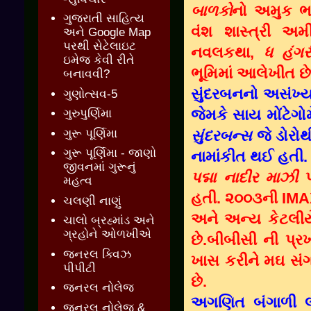
બાળકો
નો અમુક ભ
ગુજરાતી સાહિત્ય
વંશ શાસ્ત્રી અમ
અને Google Map
પરથી સેટેલાઇટ
નવલકથા,
ધ હંગર
ઇમેજ કેવી રીતે
ભૂમિમાં આલેખીત છે
બનાવવી?
સું
દરબનનો અસંખ્ય
ગુણોત્સવ-5
જેમકે સાય મોંટેગ
ગુરુપુર્ણિમા
ગુરૂ પૂર્ણિમા
સુંદરબન્સ
જે ડોરોથ
ગુરૂ પૂર્ણિમા - જાણો
નામાંકીત થઈ હતી.
જીવનમાં ગુરૂનું
પદ્મા નાદીર માઝી
પ
મહત્વ
હતી. ૨૦૦૩ની IMAX
ચલણી નાણું
અને અન્ય કેટલી
ચાલો બ્રહ્માંડ અને
ગ્રહોને ઓળખીએ
છે.બીબીસી ની પ્રખ
જનરલ ક્વિઝ
ખાસ કરીને મઘ સંગ
પીપીટી
છે.
જનરલ નોલેજ
અગણિત બંગાળી લો
જનરલ નોલેજ &