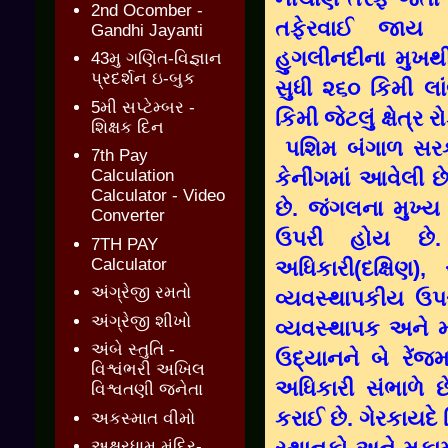
2nd Ocomber -
તફેરવાઈ જાય 
Gandhi Jayanti
હુગલીનદીના મુખથી
43મુ ગણિત-વિજ્ઞાન
પ્રદર્શન ઇ-બુક
સુધી ૨૬૦ કિમી લાં
5મી સપ્ટેમ્બર -
કિમી જેટલું ક્ષેત્ર રો
શિક્ષક દિન
પશિમ બંગાળ સરકાર
7th Pay
કેનીંગમાં આવેલી છ
Calculation
Calculator - Video
છે. જંગલના મુખ્ય
Converter
ઉપરી હોય છે. 
7TH PAY
Calculator
અધિકારી(દક્ષિણ),
અંગ્રેજી રમતો
વ્યવસ્થાપકીય ઉપર
અંગ્રેજી શીખો
વ્યવસ્થાપક અને મ
અંબે સ્તુતિ -
ઉદ્યાનને બે રેંજ
વિશ્વંભરી અખિલ
અધિકારી સંભાળે છ
વિશ્વતણી જનેતા
કરાઈ છે. ગેરકાયદે
અકસ્માત વીમો
અક્ષરધામ મંદિર-