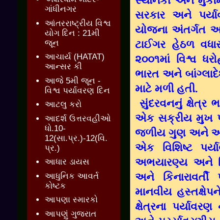
સ્થાનકો અને મુકા
ગાંધીનગર
સરકાર અને પર્ય
આંતરરાષ્ટ્રીય વિશ્વ
યોજના અંતર્ગત અન
યોગ દિન : 21મી
જૂન
ટાઈગર હેઠળ વધારા
આચાર્ય (HATAT)
૨૦૦૧માં વિશ્વ ધ
આન્સર કી
ભારત અને બાંગ્લા
આજે 5મી જૂન -
માટે મળી હતી.
વિશ્વ પર્યાવરણ દિન
સુંદરવનનું ક્ષેત
આટલુ કરો
એક સક્રીય મુખ પ્
આદર્શ ઉત્તરવહીઓ
ધો.10-
જળીય ગુણ અને આબ
12(સા.પ્ર.)-12(વિ.
એક વિશિષ્ટ પર્
પ્ર.)
અભયારણ્ય અને વિશ
આધાર ડાયસ
અને કિનારાવર્તી
આધુનિક આવર્ત
કોષ્ટક
માનવીય હસ્તક્ષેપ
આપણા સ્મારકો
ક્ષેત્રના પર્યાવર
આપણું ગુજરાત