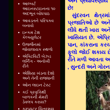
અને પ્રર્યાવરણીય
આલ્બર્ટ
છે!
આઇનસ્ટાઇનના ૧૦
અદભૂત બોધપાઠ
સુંદરવન ક્ષેત્ર
આવડતને પરિપક્વ
પ્રજાતિઓ છે અને 
બનાવો
લીધે થતી ખારા અ
ઇન્કમ ટેક્ષ
ખાસિયત છે. એપ્રિ
કેલ્ક્યુલેટર
પાન, કાંકરાના કરચ
ઉજ્જૈનમાં
જોવાલાયક સ્થળો
ફૂલો જોઈ શકાય છે 
એક્ટિવિટી બેઝ્ડ
રીતે મળી આવતા અન્ય
લર્નિંગ - અનોખી
, સુન્દરી અને ગોરન
રીતે
એશિયા ખંડના દેશો
અને તેની રાજધાની
ઓન લાઇન ટેસ્ટ
કઈ પ્રવૃત્તિથી
બાળકની મેમરી
ડેવલપ કરાય?
કમ્પ્યુટર ચિત્રમય