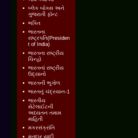
બ્લેક બોક્સ અને
ગુજરાતી ફૉન્ટ
ભક્તિ
ભારતના
રાષ્ટ્રપતિ(Presiden
t of India)
ભારતના રાષ્ટ્રીય
ચિન્હો
ભારતનાં રાષ્ટ્રીય
ઉદ્યાનો
ભારતની ભૂગોળ
ભારતનું ચંદ્રયાન-1
ભારતીય
સેટેલાઈટની
અધ્યતન તમામ
માહિતી
મકરસંક્રાંતિ
મતદાર યાદી