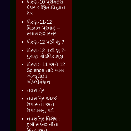
ધોરણ-10 પ્રેક્ટિસ
પેપર ગણિત-વિજ્ઞાન
ટેક
ધોરણ-11-12
વિજ્ઞાન પ્રવાહ –
રસાયણશાસ્ત્ર
ધોરણ-12 પછી શું ?
ધોરણ-12 પછી શું ?-
પુરાણ ગોંડલિયાજી
ધોરણ:- 11 અને 12
Science માટે ખાસ
એન્ડ્રોઈડ
એપ્લીકેશન
નવરાત્રિ
નવરાત્રિ એટલે
ઉપાસના અને
ઉપવાસનુ પર્વ
નવરાત્રિ વિશેષ :
દુર્ગા સપ્તશતીના
સિદ્ધ અને