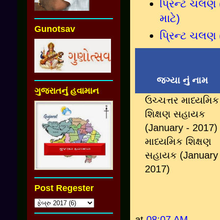
પ્રિન્ટ ચલણ
માટે)
Gunotsav
પ્રિન્ટ ચલણ
જગ્યા નું નામ
ગુજરાતનું હવામાન
ઉચ્ચત્તર માધ્યમિક
શિક્ષણ સહાયક
(January - 2017)
માધ્યમિક શિક્ષણ
સહાયક (January 
2017)
Post Regester
at
08:07 AM