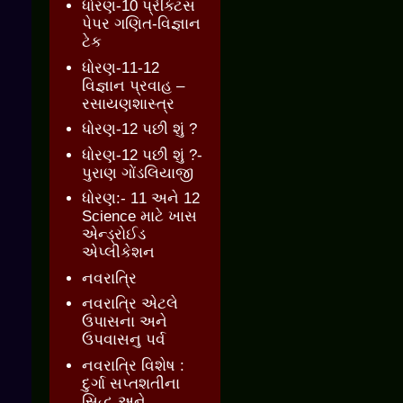
ધોરણ-10 પ્રેક્ટિસ
પેપર ગણિત-વિજ્ઞાન
ટેક
ધોરણ-11-12
વિજ્ઞાન પ્રવાહ –
રસાયણશાસ્ત્ર
ધોરણ-12 પછી શું ?
ધોરણ-12 પછી શું ?-
પુરાણ ગોંડલિયાજી
ધોરણ:- 11 અને 12
Science માટે ખાસ
એન્ડ્રોઈડ
એપ્લીકેશન
નવરાત્રિ
નવરાત્રિ એટલે
ઉપાસના અને
ઉપવાસનુ પર્વ
નવરાત્રિ વિશેષ :
દુર્ગા સપ્તશતીના
સિદ્ધ અને