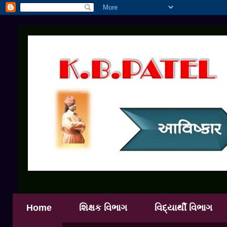
Home
શિક્ષક વિભાગ
વિદ્યાર્થી વિભાગ