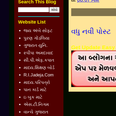
Search This Blog
Website List
વધુ નવી પોસ્ટ
જય અંબે સોફ્ટ
પુરણ ગોંડલિયા
ગુજરાત યુનિ.
Get Update Easy
સ્પીપા અમદાવાદ
સી.પી.એફ.કપાત
માધ્ય.શિક્ષણ બોર્ડ
R.I.Jadeja.Com
માધ્ય.પરિપત્રો
પાન કાર્ડ માટે
ઇ બુક માટે
એસ.ટી.નિગમ
વાન્ચે ગુજરાત