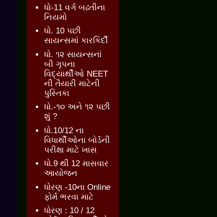
ધો-11 વર્ગ બઢતીના
નિયમો
ધો. 10 પછી
સાયન્સમાં કારકિર્દી
ધો. ૧૨ સાયન્સનાં
બી ગૃપના
વિદ્યાર્થીઓ NEET
ની તૈયારી માટેની
પુસ્તિકા
ધો.-૧૦ અને ૧૨ પછી
શું ?
ધો.10/12 ના
વિધાર્થીઓના બોર્ડની
પરીક્ષા માટે ખાસ
ધો.9 થી 12 માસવાર
આયોજન
ધોરણ -10ના Online
ફોર્મ ભરવા માટે
ધોરણ : 10 / 12