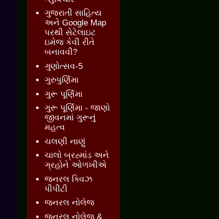
ગુજરાતી સાહિત્ય
અને Google Map
પરથી સેટેલાઇટ
ઇમેજ કેવી રીતે
બનાવવી?
ગુણોત્સવ-5
ગુરુપુર્ણિમા
ગુરૂ પૂર્ણિમા
ગુરૂ પૂર્ણિમા - જાણો
જીવનમાં ગુરૂનું
મહત્વ
ચલણી નાણું
ચાલો બ્રહ્માંડ અને
ગ્રહોને ઓળખીએ
જનરલ ક્વિઝ
પીપીટી
જનરલ નોલેજ
જનરલ નોલેજ &