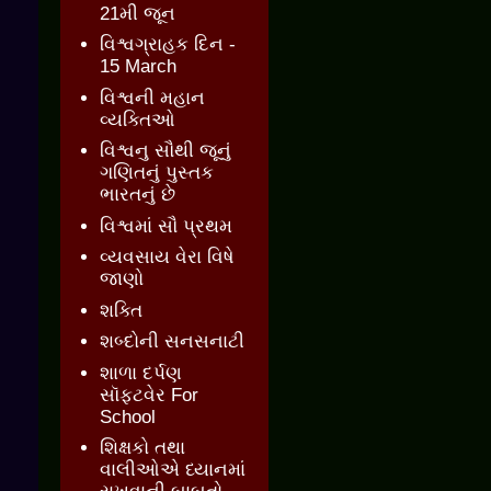
21મી જૂન
વિશ્વગ્રાહક દિન -
15 March
વિશ્વની મહાન
વ્યક્તિઓ
વિશ્વનુ સૌથી જૂનું
ગણિતનું પુસ્તક
ભારતનું છે
વિશ્વમાં સૌ પ્રથમ
વ્યવસાય વેરા વિષે
જાણો
શક્તિ
શબ્દોની સનસનાટી
શાળા દર્પણ
સૉફ્ટવેર For
School
શિક્ષકો તથા
વાલીઓએ ધ્યાનમાં