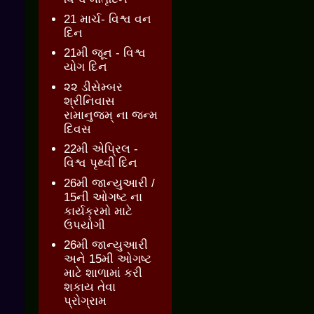
21 માર્ચ- વિશ્વ વન
દિન
21મી જૂન - વિશ્વ
યોગ દિન
૨૨ ડીસેમ્બર
શ્રીનિવાસ
રામાનુજમ્ ના જન્મ
દિવસ
22મી એપ્રિલ -
વિશ્વ પૃથ્વી દિન
26મી જાન્યુઆરી /
15ની ઓગષ્ટ ના
કાર્યક્રમો માટે
ઉપયોગી
26મી જાન્યુઆરી
અને 15મી ઓગષ્ટ
માટે શાળામાં કરી
શકાય તેવા
પ્રોગ્રામ