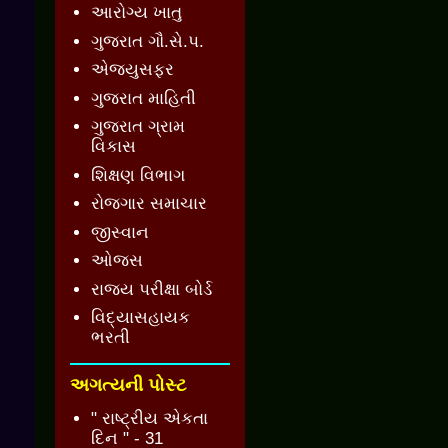
આરોગ્ય ખાતુ
ગુજરાત ગૌ.સે.પ.
એજ્યુસફર
ગુજરાત માહિતી
ગુજરાત ગ્રામ
વિકાસ
શિક્ષણ વિભાગ
રોજગાર સમાચાર
જીસ્વાન
ઓજસ
રાજ્ય પરીક્ષા બોર્ડ
વિદ્યાસહાયક
ભરતી
અગત્યની પોસ્ટ
" રાષ્ટ્રીય એકતા
દિન " - 31