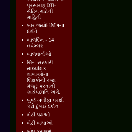
પ્રસારણ DTH
સેટિંગ માટેની
માહિતી
બાર જ્‍યોતિર્લિંગના
દર્શને
બાળદિન - 14
નવેમ્બર
બાળવાર્તાઓ
બિન સરકારી
માધ્યમિક
શાળાઓના
શિક્ષકોની રજા
મંજૂર કરવાની
કાર્યપધ્ધતિ અંગે.
બુર્જ ખલીફા પરથી
કરો દુબઈ દર્શન
બેટી પઢાઓ
બેટી બચાઓ
બોધ કથાઓ