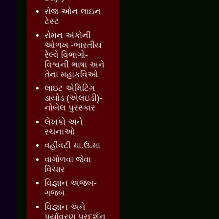
રોજ ઓન લાઇન
ટેસ્ટ
રોમન અંકોની
ઓળખ -ભારતીય
રેલ્વે વિભાગો-
વિશ્વની ભાષા અને
તેના મહાકવિઓ
લાઇટ એમિટિંગ
ડાયોડ (એલઇડી)-
નોબેલ પુરસ્કાર
લેખકો અને
રચનાઓ
વહીવટી મા.ઉ.મા
વાગોળવા જેવા
વિચાર
વિજ્ઞાન અજબ-
ગજબ
વિજ્ઞાન અને
પર્યાવરણ પ્રદર્શન