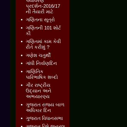
પર્યાવરણ
પ્રદર્શન-2016/17
ની તૈયારી માટે
ગણિતના સૂત્રો
ગણિતની 101 શોર્ટ
કી
ગણિતમાં કામ કેવી
રીતે કરીશું ?
ગણેશ ચતુર્થી
ગાંધી નિર્વાણદિન
ગાણિતિક
પારિભાષિક શબ્દો
ગીર રાષ્ટ્રીય
ઉદ્યાન અને
અભયારણ્ય
ગુજરાત રાજ્ય બાળ
અધિકાર દિન
ગુજરાત વિધાનસભા
ગુજરાત વિષે જનરલ