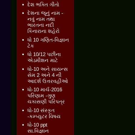
દેશ ભક્તિ ગીતો
દેશના જૂનું નામ -
નવું નામ તથા
ભારતના નદી
કિનારાના શહેરો
ધો 10 ગણિત-વિજ્ઞાન
ટેક
ધો 10/12 પછીના
એડમીશન માટે
ધો-10 અને સાયન્સ
સેમ 2 અને 4 ની
આદર્શ ઉત્તરવહીઓ
ધો-10 માર્ચ-2016
પરિણામ -ગુણ
ચકાસણી પરિપત્ર
ધો-10 સંસ્કૃત
-કમ્પ્યુટર વિષય
ધો-10 ppt
સા.વિજ્ઞાન