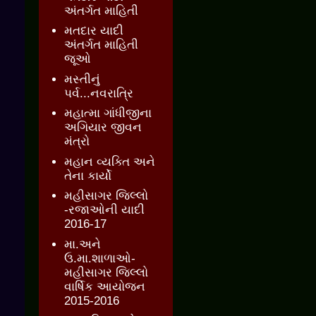
અંતર્ગત માહિતી
મતદાર યાદી
અંતર્ગત માહિતી
જૂઓ
મસ્તીનું
પર્વ...નવરાત્રિ
મહાત્મા ગાંધીજીના
અગિયાર જીવન
મંત્રો
મહાન વ્યક્તિ અને
તેના કાર્યો
મહીસાગર જિલ્લો
-રજાઓની યાદી
2016-17
મા.અને
ઉ.મા.શાળાઓ-
મહીસાગર જિલ્લો
વાર્ષિક આયોજન
2015-2016