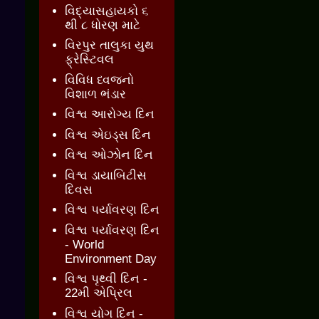
વિદ્યાસહાયકો ૬
થી ૮ ધોરણ માટે
વિરપુર તાલુકા યુથ
ફ્રેસ્ટિવલ
વિવિધ ધ્વજનો
વિશાળ ભંડાર
વિશ્વ આરોગ્ય દિન
વિશ્વ એઇડ્સ દિન
વિશ્વ ઓઝોન દિન
વિશ્વ ડાયાબિટીસ
દિવસ
વિશ્વ પર્યાવરણ દિન
વિશ્વ પર્યાવરણ દિન
- World
Environment Day
વિશ્વ પૃથ્વી દિન -
22મી એપ્રિલ
વિશ્વ યોગ દિન -