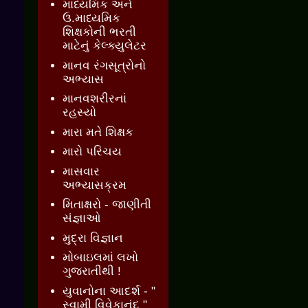
માધ્યમિક અને
ઉ.માધ્યમિક
શિક્ષકોની ભરતી
માટેનું કેલ્ક્યુલેટર
માનવ રંગસૂત્રોનો
અભ્યાસ
માનવશરીરનાં
રહસ્યો
મારા મતે શિક્ષક
મારો પરિચય
માસવાર
અભ્યાસક્રમ
મિતાક્ષરો - જાણીતી
સંજ્ઞાઓ
મુદ્રા વિજ્ઞાન
મોબાઇલમાં લખો
ગુજરાતીથી !
યુવાનોના આદર્શ - "
સ્વામી વિવેકાનંદ "