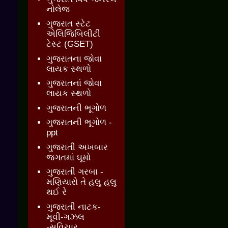
નોલેજ
ગુજરાત સ્ટેટ
એલિજિબિલીટી
ટેસ્ટ (GSET)
ગુજરાતના જોવા
લાયક સ્થળો
ગુજરાતનાં જોવા
લાયક સ્થળો
ગુજરાતની ભૂગોળ
ગુજરાતની ભૂગોળ -
ppt
ગુજરાતી અખબાર
જગતમાં ઘૂમો
ગુજરાતી ગરબા -
મણિયારો તે હલુ હલુ
થઈ રે
ગુજરાતી નાટક-
મૂવી-ગઝલ
-સુવિચાર