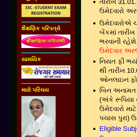
તારીખ 31.01.
ઉમેદવારો અર
ઉમેદવારોએ 
શૈક્ષણિક પરિપત્રો
બેંકમાં તારી
ભરવાની રહેશે
ઉમેદવાર અરજ
સામયિક
નિયત ફી ભર્ય
થી તારીખ 10.
ઓનલાઇન ફોર્
બિન અનામત ઉ
મારો પરિચય
(અંકે રૂપિયા
ઉમેદવારો માટ
પચાસ પુરા) ઉમ
Eligible Sub