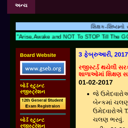
અન્ય
શિક્ષક-શિષ્યનો સંબંધ ત
"Arise,Awake and NOT To STOP Till The 
3 ફેબ્રુઆરી, 2017
Board Website
રજીસ્ટર્ડ થયેલી સર
શાળાઓમાં શિક્ષણ સ
01-02-2017
બોર્ડ સ્ટુડન્ટ
રજીસ્ટ્રેશન
જે ઉમેદવારો
બેન્કમાં ચલણ
ઉમેદવારોએ 
ચલણ ભરવું.
બોર્ડ સ્ટુડન્ટ
રજીસ્ટ્રેશન