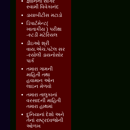
જ્ઞાાનનો સાગર
સ્વામી વિવેકાનંદ
ડાયાબીટીસ મટાડો
ડિપાર્ટમેન્ટ(
ખાતાકીય ) પરીક્ષા
-સ્ટડી મટેરિયલ
ડીઇઓ શ્રી
વાય.એચ.પટેલ સર
-રયોલી ડાયનોસોર
પાર્ક
તમારા ગામની
માહિતી તથા
હવામાન ઓન
લાઇન મેળવો
તમારા તાલુકાનાં
વરસાદની માહિતી
તમારા હાથમાં
દુનિયાનાં દેશો અને
તેનાં રાષ્ટ્રધ્વજોની
ઓળખ