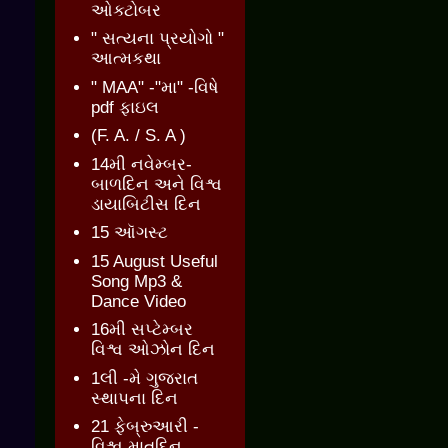
ઓક્ટોબર
" સત્યના પ્રયોગો "
આત્મકથા
" MAA" -"મા" -વિષે
pdf ફાઇલ
(F. A. / S. A )
14મી નવેમ્બર-
બાળદિન અને વિશ્વ
ડાયાબિટીસ દિન
15 ઑગસ્ટ
15 August Useful
Song Mp3 &
Dance Video
16મી સપ્ટેમ્બર
વિશ્વ ઓઝોન દિન
1લી -મે ગુજરાત
સ્થાપના દિન
21 ફેબ્રુઆરી -
વિશ્વ માતૃદિન