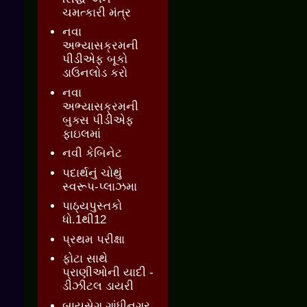
ચમત્કારી મંત્ર
નવા
અભ્યાસક્રમની
પીડીએફ બૂકો
ડાઉનલોડ કરો
નવા
અભ્યાસક્રમની
બુક્સ પીડીએફ
ફાઇલમાં
નવી કેબિનેટ
પદાર્થનું ચોથું
સ્વરૂપ-પ્લાઝમા
પાઠ્યપુસ્તકો
ધો.1થી12
પ્રથમ પરીક્ષા
ફોટા સાથે
પ્રાણીઓની યાદી -
ડીઝીટલ ડાયરી
બાયસેગ ગાંધીનગર