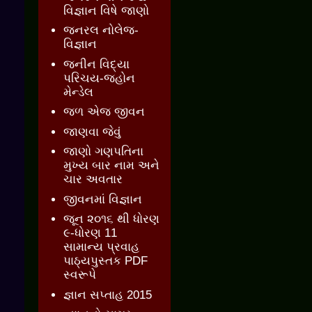
વિજ્ઞાન વિષે જાણો
જનરલ નોલેજ-
વિજ્ઞાન
જનીન વિદ્યા
પરિચય-જ્હોન
મેન્ડેલ
જળ એજ જીવન
જાણવા જેવું
જાણો ગણપતિના
મુખ્ય બાર નામ અને
ચાર અવતાર
જીવનમાં વિજ્ઞાન
જૂન ૨૦૧૬ થી ધોરણ
૯-ધોરણ 11
સામાન્ય પ્રવાહ
પાઠ્યપુસ્તક PDF
સ્વરૂપે
જ્ઞાન સપ્તાહ 2015