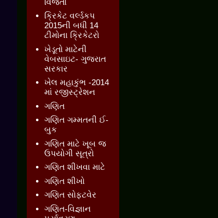
વિજેતા
ક્રિકેટ વર્લ્ડકપ
2015ની બધી 14
ટીમોના ક્રિકેટરો
ખેડૂતો માટેની
વેબસાઇટ- ગુજરાત
સરકાર
ખેલ મહાકુંભ -2014
માં રજીસ્ટ્રેશન
ગણિત
ગણિત ગમ્મતની ઈ-
બુક
ગણિત માટે ખૂબ જ
ઉપયોગી સૂત્રો
ગણિત શીખવા માટે
ગણિત શીખો
ગણિત સોફ્ટવેર
ગણિત-વિજ્ઞાન