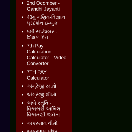
2nd Ocomber -
Gandhi Jayanti
43મુ ગણિત-વિજ્ઞાન
પ્રદર્શન ઇ-બુક
5મી સપ્ટેમ્બર -
શિક્ષક દિન
7th Pay
Calculation
Calculator - Video
Converter
7TH PAY
Calculator
અંગ્રેજી રમતો
અંગ્રેજી શીખો
અંબે સ્તુતિ -
વિશ્વંભરી અખિલ
વિશ્વતણી જનેતા
અકસ્માત વીમો
અક્ષરધામ મંદિર-