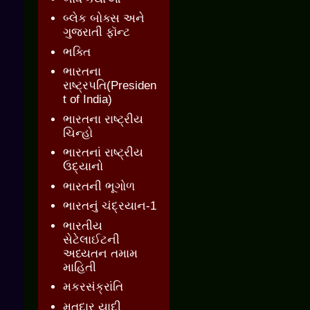
બ્લેક બોક્સ અને
ગુજરાતી ફૉન્ટ
ભક્તિ
ભારતના
રાષ્ટ્રપતિ(Presiden
t of India)
ભારતના રાષ્ટ્રીય
ચિન્હો
ભારતનાં રાષ્ટ્રીય
ઉદ્યાનો
ભારતની ભૂગોળ
ભારતનું ચંદ્રયાન-1
ભારતીય
સેટેલાઈટની
અધ્યતન તમામ
માહિતી
મકરસંક્રાંતિ
મતદાર યાદી