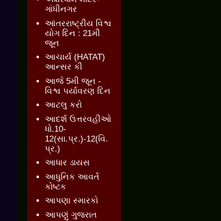
ગાંધીનગર
આંતરરાષ્ટ્રીય વિશ્વ
યોગ દિન : 21મી
જૂન
આચાર્ય (HATAT)
આન્સર કી
આજે 5મી જૂન -
વિશ્વ પર્યાવરણ દિન
આટલુ કરો
આદર્શ ઉત્તરવહીઓ
ધો.10-
12(સા.પ્ર.)-12(વિ.
પ્ર.)
આધાર ડાયસ
આધુનિક આવર્ત
કોષ્ટક
આપણા સ્મારકો
આપણું ગુજરાત