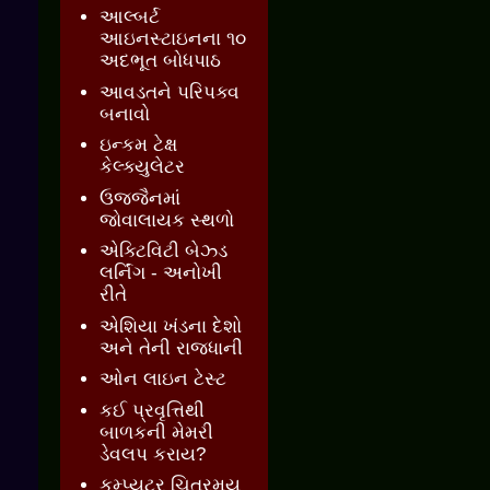
આલ્બર્ટ
આઇનસ્ટાઇનના ૧૦
અદભૂત બોધપાઠ
આવડતને પરિપક્વ
બનાવો
ઇન્કમ ટેક્ષ
કેલ્ક્યુલેટર
ઉજ્જૈનમાં
જોવાલાયક સ્થળો
એક્ટિવિટી બેઝ્ડ
લર્નિંગ - અનોખી
રીતે
એશિયા ખંડના દેશો
અને તેની રાજધાની
ઓન લાઇન ટેસ્ટ
કઈ પ્રવૃત્તિથી
બાળકની મેમરી
ડેવલપ કરાય?
કમ્પ્યુટર ચિત્રમય