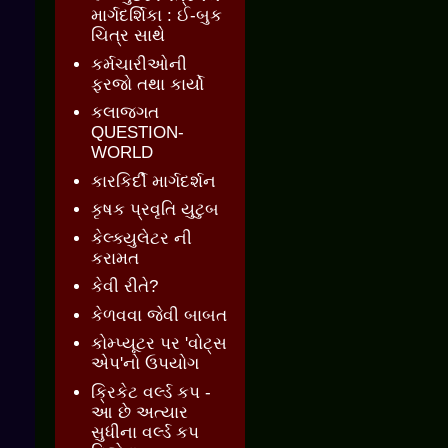
માર્ગદર્શિકા : ઈ-બુક
ચિત્ર સાથે
કર્મચારીઓની
ફરજો તથા કાર્યો
કલાજગત
QUESTION-
WORLD
કારકિર્દી માર્ગદર્શન
કૃષક પ્રવૃતિ યુટુબ
કેલ્ક્યુલેટર ની
કરામત
કેવી રીતે?
કેળવવા જેવી બાબત
કોમ્પ્યૂટર પર 'વોટ્સ
એપ'નો ઉપયોગ
ક્રિકેટ વર્લ્ડ કપ -
આ છે અત્યાર
સુધીના વર્લ્ડ કપ