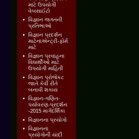
માટે ઉપયોગી
વેબસાઈટો
વિજ્ઞાન જગતની
પ્રતિભાઓ
વિજ્ઞાન પ્રદર્શન
માટેનાએન્ટ્રી-ફોર્મ
માટે
વિજ્ઞાન પ્રવાહના
વિધાર્થીઓ માટે
ઉપયોગી માહિતી
વિજ્ઞાન પ્રોજેકટ
જાતે કેવી રીતે
બનાવી શકાય
વિજ્ઞાન-ગણિત-
પર્યાવરણ-પ્રદર્શન
-2015 માર્ગદર્શિકા
વિજ્ઞાનના પ્રયોગો
વિજ્ઞાનના
પ્રયોગોની યાદી