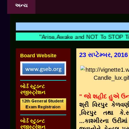
અન્ય
"Arise,Awake and NOT To STOP Till 
23 સપ્ટેમ્બર, 2016
Board Website
બોર્ડ સ્ટુડન્ટ
રજીસ્ટ્રેશન
" જો શહીદ હુએ ઉન
શ્રી વિરપુર કેળવ
,વિરપુર તથા કે.સ
...કાશ્મીરના ઉરી
બોર્ડ સ્ટુડન્ટ
રજીસ્ટ્રેશન
જવાનોને કેન્ડલ પ્