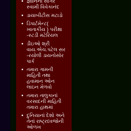
જ્ઞાાનનો સાગર
સ્વામી વિવેકાનંદ
ડાયાબીટીસ મટાડો
ડિપાર્ટમેન્ટ(
ખાતાકીય ) પરીક્ષા
-સ્ટડી મટેરિયલ
ડીઇઓ શ્રી
વાય.એચ.પટેલ સર
-રયોલી ડાયનોસોર
પાર્ક
તમારા ગામની
માહિતી તથા
હવામાન ઓન
લાઇન મેળવો
તમારા તાલુકાનાં
વરસાદની માહિતી
તમારા હાથમાં
દુનિયાનાં દેશો અને
તેનાં રાષ્ટ્રધ્વજોની
ઓળખ