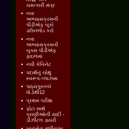
ચમત્કારી મંત્ર
નવા
અભ્યાસક્રમની
પીડીએફ બૂકો
ડાઉનલોડ કરો
નવા
અભ્યાસક્રમની
બુક્સ પીડીએફ
ફાઇલમાં
નવી કેબિનેટ
પદાર્થનું ચોથું
સ્વરૂપ-પ્લાઝમા
પાઠ્યપુસ્તકો
ધો.1થી12
પ્રથમ પરીક્ષા
ફોટા સાથે
પ્રાણીઓની યાદી -
ડીઝીટલ ડાયરી
બાયસેગ ગાંધીનગર