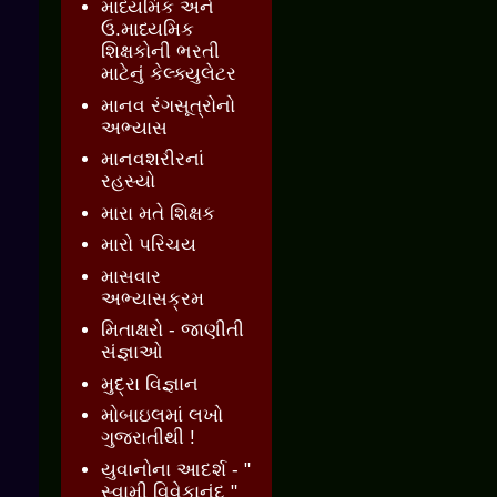
માધ્યમિક અને
ઉ.માધ્યમિક
શિક્ષકોની ભરતી
માટેનું કેલ્ક્યુલેટર
માનવ રંગસૂત્રોનો
અભ્યાસ
માનવશરીરનાં
રહસ્યો
મારા મતે શિક્ષક
મારો પરિચય
માસવાર
અભ્યાસક્રમ
મિતાક્ષરો - જાણીતી
સંજ્ઞાઓ
મુદ્રા વિજ્ઞાન
મોબાઇલમાં લખો
ગુજરાતીથી !
યુવાનોના આદર્શ - "
સ્વામી વિવેકાનંદ "