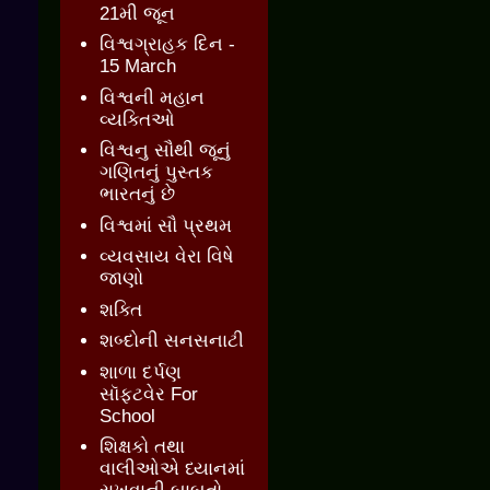
21મી જૂન
વિશ્વગ્રાહક દિન -
15 March
વિશ્વની મહાન
વ્યક્તિઓ
વિશ્વનુ સૌથી જૂનું
ગણિતનું પુસ્તક
ભારતનું છે
વિશ્વમાં સૌ પ્રથમ
વ્યવસાય વેરા વિષે
જાણો
શક્તિ
શબ્દોની સનસનાટી
શાળા દર્પણ
સૉફ્ટવેર For
School
શિક્ષકો તથા
વાલીઓએ ધ્યાનમાં