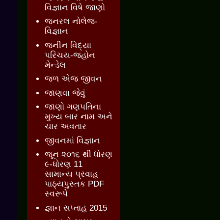
વિજ્ઞાન વિષે જાણો
જનરલ નોલેજ-
વિજ્ઞાન
જનીન વિદ્યા
પરિચય-જ્હોન
મેન્ડેલ
જળ એજ જીવન
જાણવા જેવું
જાણો ગણપતિના
મુખ્ય બાર નામ અને
ચાર અવતાર
જીવનમાં વિજ્ઞાન
જૂન ૨૦૧૬ થી ધોરણ
૯-ધોરણ 11
સામાન્ય પ્રવાહ
પાઠ્યપુસ્તક PDF
સ્વરૂપે
જ્ઞાન સપ્તાહ 2015