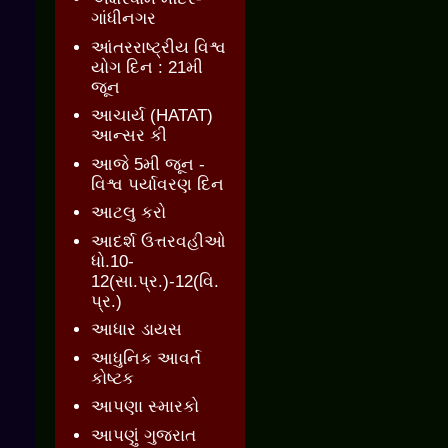
ગાંધીનગર
આંતરરાષ્ટ્રીય વિશ્વ
યોગ દિન : 21મી
જૂન
આચાર્ય (HATAT)
આન્સર કી
આજે 5મી જૂન -
વિશ્વ પર્યાવરણ દિન
આટલુ કરો
આદર્શ ઉત્તરવહીઓ
ધો.10-
12(સા.પ્ર.)-12(વિ.
પ્ર.)
આધાર ડાયસ
આધુનિક આવર્ત
કોષ્ટક
આપણા સ્મારકો
આપણું ગુજરાત