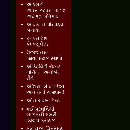
આલ્બર્ટ
આઇનસ્ટાઇનના ૧૦
અદભૂત બોધપાઠ
આવડતને પરિપક્વ
બનાવો
ઇન્કમ ટેક્ષ
કેલ્ક્યુલેટર
ઉજ્જૈનમાં
જોવાલાયક સ્થળો
એક્ટિવિટી બેઝ્ડ
લર્નિંગ - અનોખી
રીતે
એશિયા ખંડના દેશો
અને તેની રાજધાની
ઓન લાઇન ટેસ્ટ
કઈ પ્રવૃત્તિથી
બાળકની મેમરી
ડેવલપ કરાય?
કમ્પ્યુટર ચિત્રમય