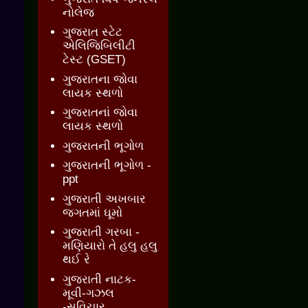
નોલેજ
ગુજરાત સ્ટેટ
એલિજિબિલીટી
ટેસ્ટ (GSET)
ગુજરાતના જોવા
લાયક સ્થળો
ગુજરાતનાં જોવા
લાયક સ્થળો
ગુજરાતની ભૂગોળ
ગુજરાતની ભૂગોળ -
ppt
ગુજરાતી અખબાર
જગતમાં ઘૂમો
ગુજરાતી ગરબા -
મણિયારો તે હલુ હલુ
થઈ રે
ગુજરાતી નાટક-
મૂવી-ગઝલ
-સુવિચાર