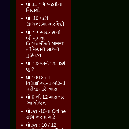
ધો-11 વર્ગ બઢતીના
નિયમો
ધો. 10 પછી
સાયન્સમાં કારકિર્દી
ધો. ૧૨ સાયન્સનાં
બી ગૃપના
વિદ્યાર્થીઓ NEET
ની તૈયારી માટેની
પુસ્તિકા
ધો.-૧૦ અને ૧૨ પછી
શું ?
ધો.10/12 ના
વિધાર્થીઓના બોર્ડની
પરીક્ષા માટે ખાસ
ધો.9 થી 12 માસવાર
આયોજન
ધોરણ -10ના Online
ફોર્મ ભરવા માટે
ધોરણ : 10 / 12