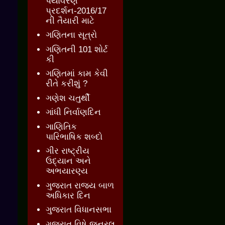
પર્યાવરણ
પ્રદર્શન-2016/17
ની તૈયારી માટે
ગણિતના સૂત્રો
ગણિતની 101 શોર્ટ
કી
ગણિતમાં કામ કેવી
રીતે કરીશું ?
ગણેશ ચતુર્થી
ગાંધી નિર્વાણદિન
ગાણિતિક
પારિભાષિક શબ્દો
ગીર રાષ્ટ્રીય
ઉદ્યાન અને
અભયારણ્ય
ગુજરાત રાજ્ય બાળ
અધિકાર દિન
ગુજરાત વિધાનસભા
ગુજરાત વિષે જનરલ