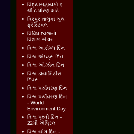
વિદ્યાસહાયકો ૬
થી ૮ ધોરણ માટે
વિરપુર તાલુકા યુથ
ફ્રેસ્ટિવલ
વિવિધ ધ્વજનો
વિશાળ ભંડાર
વિશ્વ આરોગ્ય દિન
વિશ્વ એઇડ્સ દિન
વિશ્વ ઓઝોન દિન
વિશ્વ ડાયાબિટીસ
દિવસ
વિશ્વ પર્યાવરણ દિન
વિશ્વ પર્યાવરણ દિન
- World
Environment Day
વિશ્વ પૃથ્વી દિન -
22મી એપ્રિલ
વિશ્વ યોગ દિન -