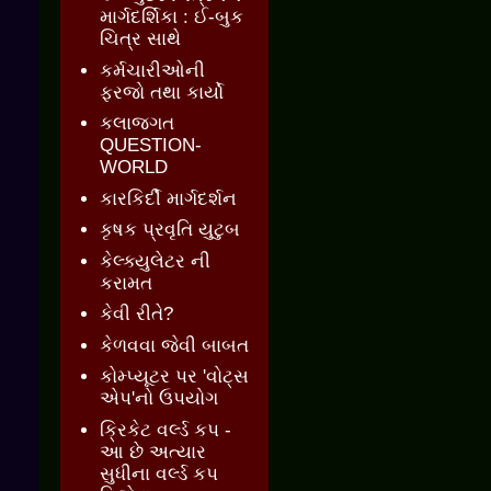
માર્ગદર્શિકા : ઈ-બુક
ચિત્ર સાથે
કર્મચારીઓની
ફરજો તથા કાર્યો
કલાજગત
QUESTION-
WORLD
કારકિર્દી માર્ગદર્શન
કૃષક પ્રવૃતિ યુટુબ
કેલ્ક્યુલેટર ની
કરામત
કેવી રીતે?
કેળવવા જેવી બાબત
કોમ્પ્યૂટર પર 'વોટ્સ
એપ'નો ઉપયોગ
ક્રિકેટ વર્લ્ડ કપ -
આ છે અત્યાર
સુધીના વર્લ્ડ કપ