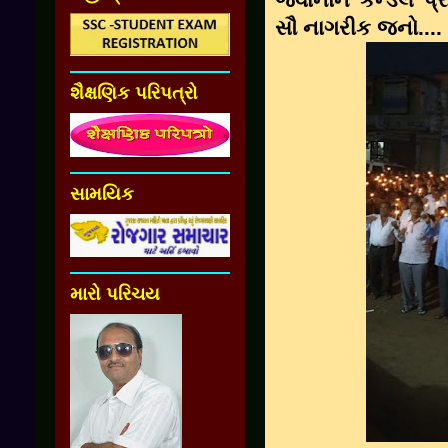
સૌ નાગરીક જનો....
શૈક્ષણિક પરિપત્રો
સામયિક
મારો પરિચય