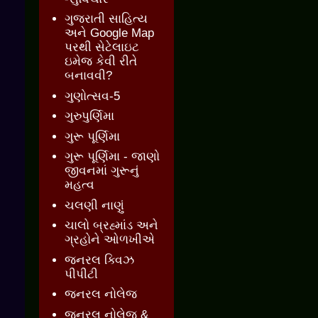
ગુજરાતી સાહિત્ય
અને Google Map
પરથી સેટેલાઇટ
ઇમેજ કેવી રીતે
બનાવવી?
ગુણોત્સવ-5
ગુરુપુર્ણિમા
ગુરૂ પૂર્ણિમા
ગુરૂ પૂર્ણિમા - જાણો
જીવનમાં ગુરૂનું
મહત્વ
ચલણી નાણું
ચાલો બ્રહ્માંડ અને
ગ્રહોને ઓળખીએ
જનરલ ક્વિઝ
પીપીટી
જનરલ નોલેજ
જનરલ નોલેજ &