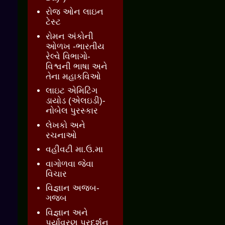
રોજ ઓન લાઇન
ટેસ્ટ
રોમન અંકોની
ઓળખ -ભારતીય
રેલ્વે વિભાગો-
વિશ્વની ભાષા અને
તેના મહાકવિઓ
લાઇટ એમિટિંગ
ડાયોડ (એલઇડી)-
નોબેલ પુરસ્કાર
લેખકો અને
રચનાઓ
વહીવટી મા.ઉ.મા
વાગોળવા જેવા
વિચાર
વિજ્ઞાન અજબ-
ગજબ
વિજ્ઞાન અને
પર્યાવરણ પ્રદર્શન