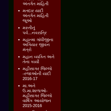
અંતર્ગત માહિતી
મતદાર યાદી
અંતર્ગત માહિતી
જૂઓ
મસ્તીનું
પર્વ...નવરાત્રિ
મહાત્મા ગાંધીજીના
અગિયાર જીવન
મંત્રો
મહાન વ્યક્તિ અને
તેના કાર્યો
મહીસાગર જિલ્લો
-રજાઓની યાદી
2016-17
મા.અને
ઉ.મા.શાળાઓ-
મહીસાગર જિલ્લો
વાર્ષિક આયોજન
2015-2016