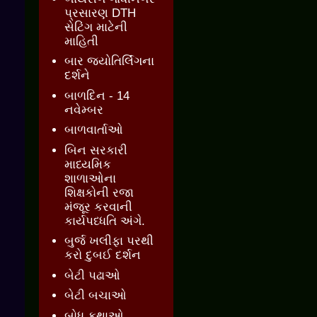
પ્રસારણ DTH
સેટિંગ માટેની
માહિતી
બાર જ્‍યોતિર્લિંગના
દર્શને
બાળદિન - 14
નવેમ્બર
બાળવાર્તાઓ
બિન સરકારી
માધ્યમિક
શાળાઓના
શિક્ષકોની રજા
મંજૂર કરવાની
કાર્યપધ્ધતિ અંગે.
બુર્જ ખલીફા પરથી
કરો દુબઈ દર્શન
બેટી પઢાઓ
બેટી બચાઓ
બોધ કથાઓ