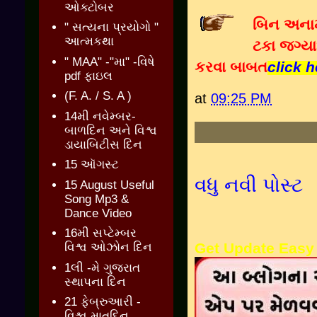
ઓક્ટોબર
બિન અનામત
" સત્યના પ્રયોગો "
આત્મકથા
ટકા જગ્‍
" MAA" -"મા" -વિષે
કરવા બાબત
click h
pdf ફાઇલ
(F. A. / S. A )
at
09:25 PM
14મી નવેમ્બર-
બાળદિન અને વિશ્વ
ડાયાબિટીસ દિન
15 ઑગસ્ટ
વધુ નવી પોસ્ટ
15 August Useful
Song Mp3 &
Dance Video
16મી સપ્ટેમ્બર
Get Update Easy
વિશ્વ ઓઝોન દિન
1લી -મે ગુજરાત
સ્થાપના દિન
21 ફેબ્રુઆરી -
વિશ્વ માતૃદિન