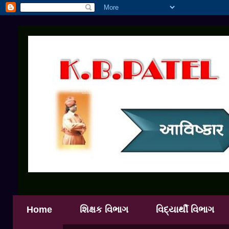
Home
શિક્ષક વિભાગ
વિદ્યાર્થી વિભાગ