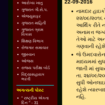
22-09-2016
આરોગ્ય ખાતુ
ગુજરાત ગૌ.સે.પ.
નામદાર હાઇકોર્
એજ્યુસફર
૨૨/૦૯/૨૦૧૬ 
ગુજરાત માહિતી
આર્થિક રીતે 
ગુજરાત ગ્રામ
અનામત્ત જગ
વિકાસ
તેઓ માટે અ
શિક્ષણ વિભાગ
ગણવાની રહેશે
રોજગાર સમાચાર
જે ઉમદવારોન
જીસ્વાન
માધ્યમમાં સુ
ઓજસ
રાજ્ય પરીક્ષા બોર્ડ
જાતી માં સુધ
વિદ્યાસહાયક
તા. ૨૪/૦૯/૨
ભરતી
સુધી ઓનલાઇન 
રહેશે ત્યારબ
અગત્યની પોસ્ટ
નહિ.
" રાષ્ટ્રીય એકતા
દિન " - 31