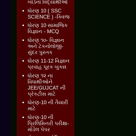
બોર્ડના વિદ્યાર્થીઓ
ધોરણ 10 ( SSC
SCIENCE ) -ક્વિજ
ધોરણ 10 સામાજિક
વિજ્ઞાન - MCQ
ધોરણ ૧૦- વિજ્ઞાન
અને ટેકનોલોજી-
સુંદર પુસ્તક
ધોરણ 11-12 વિજ્ઞાન
પ્રવાહ પૂરક બુક્સ
ધોરણ ૧૨ ના
વિધાથીઓને
JEE/GUJCAT ની
પ્રેકટીસ માટે
ધોરણ-10 ની તૈયારી
માટે
ધોરણ-10 ની
પ્રિલિમિનરી પરીક્ષા-
મોડેલ પેપર