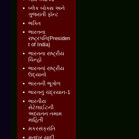
બ્લેક બોક્સ અને
ગુજરાતી ફૉન્ટ
ભક્તિ
ભારતના
રાષ્ટ્રપતિ(Presiden
t of India)
ભારતના રાષ્ટ્રીય
ચિન્હો
ભારતનાં રાષ્ટ્રીય
ઉદ્યાનો
ભારતની ભૂગોળ
ભારતનું ચંદ્રયાન-1
ભારતીય
સેટેલાઈટની
અધ્યતન તમામ
માહિતી
મકરસંક્રાંતિ
મતદાર યાદી