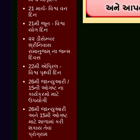
21 માર્ચ- વિશ્વ વન
દિન
21મી જૂન - વિશ્વ
યોગ દિન
૨૨ ડીસેમ્બર
શ્રીનિવાસ
રામાનુજમ્ ના જન્મ
દિવસ
22મી એપ્રિલ -
વિશ્વ પૃથ્વી દિન
26મી જાન્યુઆરી /
15ની ઓગષ્ટ ના
કાર્યક્રમો માટે
ઉપયોગી
26મી જાન્યુઆરી
અને 15મી ઓગષ્ટ
માટે શાળામાં કરી
શકાય તેવા
પ્રોગ્રામ