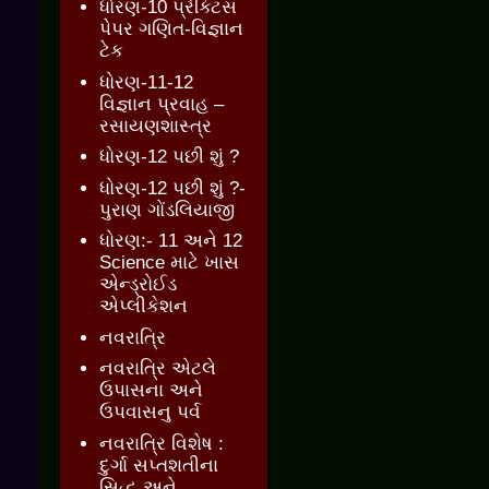
ધોરણ-10 પ્રેક્ટિસ
પેપર ગણિત-વિજ્ઞાન
ટેક
ધોરણ-11-12
વિજ્ઞાન પ્રવાહ –
રસાયણશાસ્ત્ર
ધોરણ-12 પછી શું ?
ધોરણ-12 પછી શું ?-
પુરાણ ગોંડલિયાજી
ધોરણ:- 11 અને 12
Science માટે ખાસ
એન્ડ્રોઈડ
એપ્લીકેશન
નવરાત્રિ
નવરાત્રિ એટલે
ઉપાસના અને
ઉપવાસનુ પર્વ
નવરાત્રિ વિશેષ :
દુર્ગા સપ્તશતીના
સિદ્ધ અને