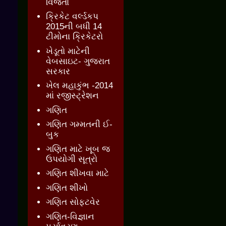
વિજેતા
ક્રિકેટ વર્લ્ડકપ
2015ની બધી 14
ટીમોના ક્રિકેટરો
ખેડૂતો માટેની
વેબસાઇટ- ગુજરાત
સરકાર
ખેલ મહાકુંભ -2014
માં રજીસ્ટ્રેશન
ગણિત
ગણિત ગમ્મતની ઈ-
બુક
ગણિત માટે ખૂબ જ
ઉપયોગી સૂત્રો
ગણિત શીખવા માટે
ગણિત શીખો
ગણિત સોફ્ટવેર
ગણિત-વિજ્ઞાન