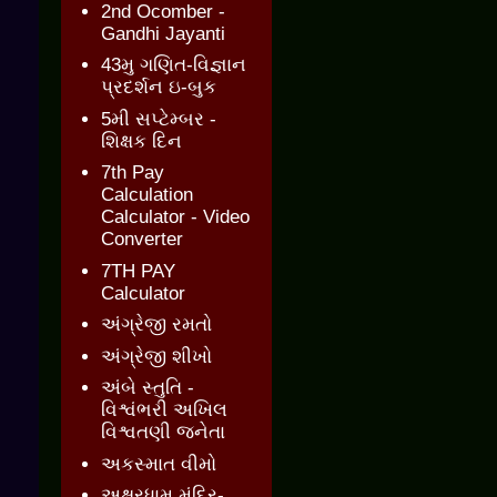
2nd Ocomber -
Gandhi Jayanti
43મુ ગણિત-વિજ્ઞાન
પ્રદર્શન ઇ-બુક
5મી સપ્ટેમ્બર -
શિક્ષક દિન
7th Pay
Calculation
Calculator - Video
Converter
7TH PAY
Calculator
અંગ્રેજી રમતો
અંગ્રેજી શીખો
અંબે સ્તુતિ -
વિશ્વંભરી અખિલ
વિશ્વતણી જનેતા
અકસ્માત વીમો
અક્ષરધામ મંદિર-