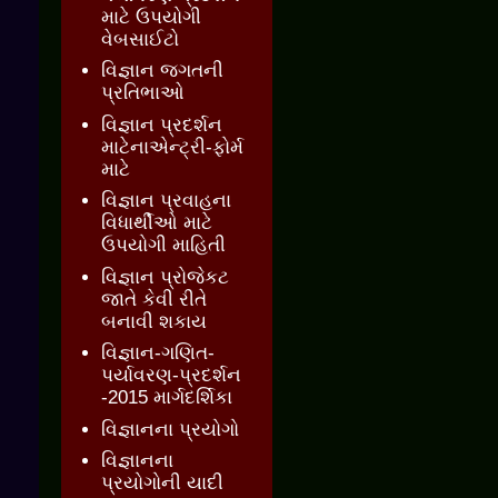
માટે ઉપયોગી
વેબસાઈટો
વિજ્ઞાન જગતની
પ્રતિભાઓ
વિજ્ઞાન પ્રદર્શન
માટેનાએન્ટ્રી-ફોર્મ
માટે
વિજ્ઞાન પ્રવાહના
વિધાર્થીઓ માટે
ઉપયોગી માહિતી
વિજ્ઞાન પ્રોજેકટ
જાતે કેવી રીતે
બનાવી શકાય
વિજ્ઞાન-ગણિત-
પર્યાવરણ-પ્રદર્શન
-2015 માર્ગદર્શિકા
વિજ્ઞાનના પ્રયોગો
વિજ્ઞાનના
પ્રયોગોની યાદી