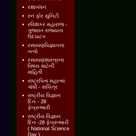
રક્ષાબંધન
રન ફોર યુનિટી
રવિશંકર મહારાજ -
ગુજરાત રાજ્યના
ઉદઘાટક
રસાયણવિજ્ઞાનના
તત્વો
રસાયણશાસ્ત્રના
વિષય માટેની
માહિતી
રાષ્ટ્રપિતા મહાત્મા
ગાંધી - સચિત્ર
રાષ્ટ્રીય વિજ્ઞાન
દિન - 28
ફેબ્રુઆરી
રાષ્ટ્રીય વિજ્ઞાન
દિન -28 ફેબ્રુઆરી
( National Science
Day )