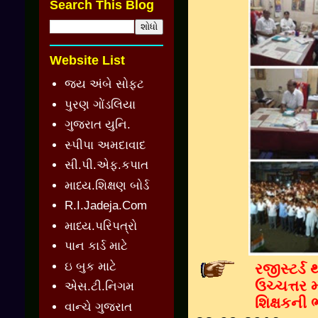
Search This Blog
Website List
જય અંબે સોફ્ટ
પુરણ ગોંડલિયા
ગુજરાત યુનિ.
સ્પીપા અમદાવાદ
સી.પી.એફ.કપાત
માધ્ય.શિક્ષણ બોર્ડ
R.I.Jadeja.Com
માધ્ય.પરિપત્રો
પાન કાર્ડ માટે
ઇ બુક માટે
રજીસ્ટર્ડ
ઉચ્ચત્તર
એસ.ટી.નિગમ
શિક્ષકની 
વાન્ચે ગુજરાત