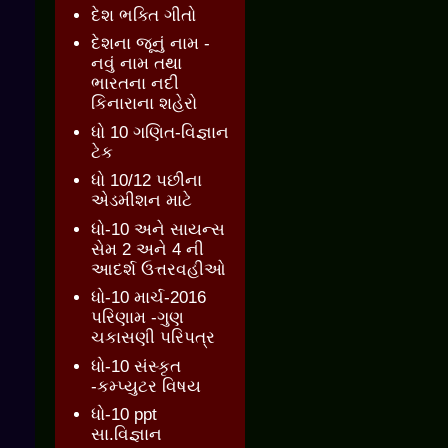
દેશ ભક્તિ ગીતો
દેશના જૂનું નામ -
નવું નામ તથા
ભારતના નદી
કિનારાના શહેરો
ધો 10 ગણિત-વિજ્ઞાન
ટેક
ધો 10/12 પછીના
એડમીશન માટે
ધો-10 અને સાયન્સ
સેમ 2 અને 4 ની
આદર્શ ઉત્તરવહીઓ
ધો-10 માર્ચ-2016
પરિણામ -ગુણ
ચકાસણી પરિપત્ર
ધો-10 સંસ્કૃત
-કમ્પ્યુટર વિષય
ધો-10 ppt
સા.વિજ્ઞાન