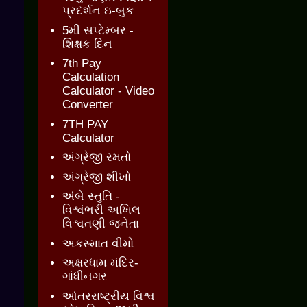
પ્રદર્શન ઇ-બુક
5મી સપ્ટેમ્બર -
શિક્ષક દિન
7th Pay
Calculation
Calculator - Video
Converter
7TH PAY
Calculator
અંગ્રેજી રમતો
અંગ્રેજી શીખો
અંબે સ્તુતિ -
વિશ્વંભરી અખિલ
વિશ્વતણી જનેતા
અકસ્માત વીમો
અક્ષરધામ મંદિર-
ગાંધીનગર
આંતરરાષ્ટ્રીય વિશ્વ