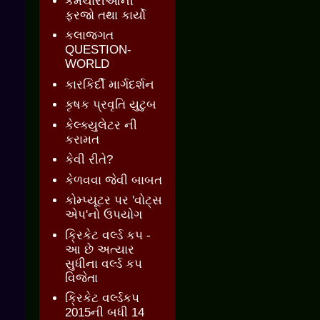
કર્મચારીઓની
ફરજો તથા કાર્યો
કલાજગત
QUESTION-
WORLD
કારકિર્દી માર્ગદર્શન
કૃષક પ્રવૃતિ યુટુબ
કેલ્ક્યુલેટર ની
કરામત
કેવી રીતે?
કેળવવા જેવી બાબત
કોમ્પ્યૂટર પર 'વોટ્સ
એપ'નો ઉપયોગ
ક્રિકેટ વર્લ્ડ કપ -
આ છે અત્યાર
સુધીના વર્લ્ડ કપ
વિજેતા
ક્રિકેટ વર્લ્ડકપ
2015ની બધી 14