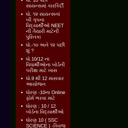
ધો. 10 પછી
સાયન્સમાં કારકિર્દી
ધો. ૧૨ સાયન્સનાં
બી ગૃપના
વિદ્યાર્થીઓ NEET
ની તૈયારી માટેની
પુસ્તિકા
ધો.-૧૦ અને ૧૨ પછી
શું ?
ધો.10/12 ના
વિધાર્થીઓના બોર્ડની
પરીક્ષા માટે ખાસ
ધો.9 થી 12 માસવાર
આયોજન
ધોરણ -10ના Online
ફોર્મ ભરવા માટે
ધોરણ : 10 / 12
બોર્ડના વિદ્યાર્થીઓ
ધોરણ 10 ( SSC
SCIENCE ) -ક્વિજ