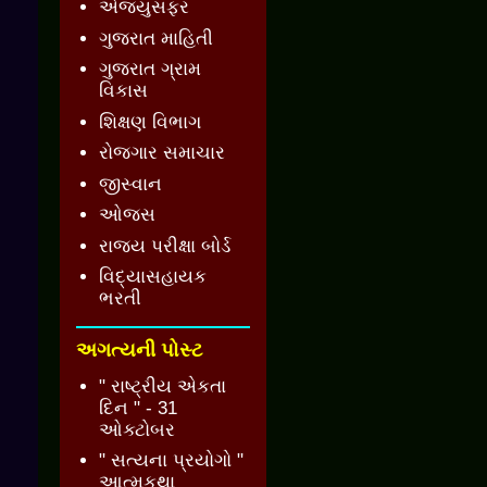
એજ્યુસફર
ગુજરાત માહિતી
ગુજરાત ગ્રામ
વિકાસ
શિક્ષણ વિભાગ
રોજગાર સમાચાર
જીસ્વાન
ઓજસ
રાજ્ય પરીક્ષા બોર્ડ
વિદ્યાસહાયક
ભરતી
અગત્યની પોસ્ટ
" રાષ્ટ્રીય એકતા
દિન " - 31
ઓક્ટોબર
" સત્યના પ્રયોગો "
આત્મકથા