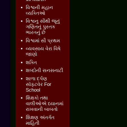
વિશ્વની મહાન
વ્યક્તિઓ
વિશ્વનુ સૌથી જૂનું
ગણિતનું પુસ્તક
ભારતનું છે
વિશ્વમાં સૌ પ્રથમ
વ્યવસાય વેરા વિષે
જાણો
શક્તિ
શબ્દોની સનસનાટી
શાળા દર્પણ
સૉફ્ટવેર For
School
શિક્ષકો તથા
વાલીઓએ ધ્યાનમાં
રાખવાની બાબતો
શિક્ષણ અંતર્ગત
માહિતી