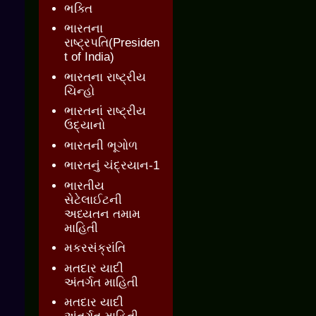
ભક્તિ
ભારતના
રાષ્ટ્રપતિ(Presiden
t of India)
ભારતના રાષ્ટ્રીય
ચિન્હો
ભારતનાં રાષ્ટ્રીય
ઉદ્યાનો
ભારતની ભૂગોળ
ભારતનું ચંદ્રયાન-1
ભારતીય
સેટેલાઈટની
અધ્યતન તમામ
માહિતી
મકરસંક્રાંતિ
મતદાર યાદી
અંતર્ગત માહિતી
મતદાર યાદી