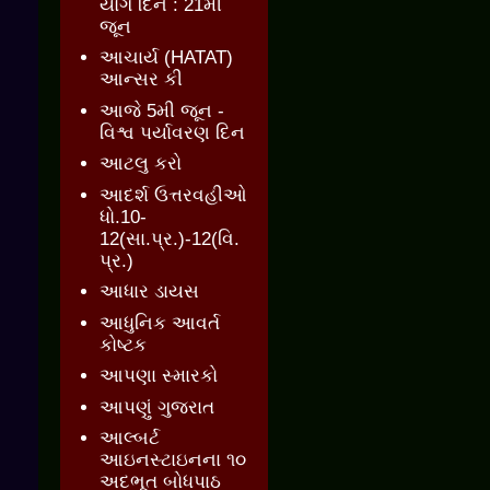
યોગ દિન : 21મી
જૂન
આચાર્ય (HATAT)
આન્સર કી
આજે 5મી જૂન -
વિશ્વ પર્યાવરણ દિન
આટલુ કરો
આદર્શ ઉત્તરવહીઓ
ધો.10-
12(સા.પ્ર.)-12(વિ.
પ્ર.)
આધાર ડાયસ
આધુનિક આવર્ત
કોષ્ટક
આપણા સ્મારકો
આપણું ગુજરાત
આલ્બર્ટ
આઇનસ્ટાઇનના ૧૦
અદભૂત બોધપાઠ