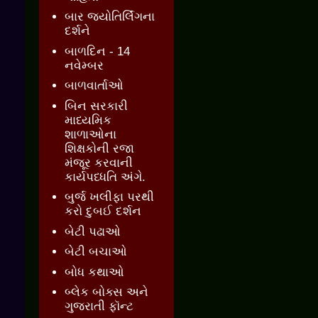
બાર જ્‍યોતિર્લિંગના
દર્શને
બાળદિન - 14
નવેમ્બર
બાળવાર્તાઓ
બિન સરકારી
માધ્યમિક
શાળાઓના
શિક્ષકોની રજા
મંજૂર કરવાની
કાર્યપધ્ધતિ અંગે.
બુર્જ ખલીફા પરથી
કરો દુબઈ દર્શન
બેટી પઢાઓ
બેટી બચાઓ
બોધ કથાઓ
બ્લેક બોક્સ અને
ગુજરાતી ફૉન્ટ