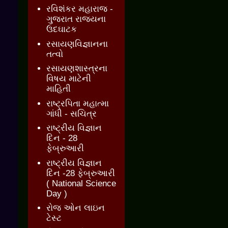
રવિશંકર મહારાજ -
ગુજરાત રાજ્યના
ઉદઘાટક
રસાયણવિજ્ઞાનના
તત્વો
રસાયણશાસ્ત્રના
વિષય માટેની
માહિતી
રાષ્ટ્રપિતા મહાત્મા
ગાંધી - સચિત્ર
રાષ્ટ્રીય વિજ્ઞાન
દિન - 28
ફેબ્રુઆરી
રાષ્ટ્રીય વિજ્ઞાન
દિન -28 ફેબ્રુઆરી
( National Science
Day )
રોજ ઓન લાઇન
ટેસ્ટ