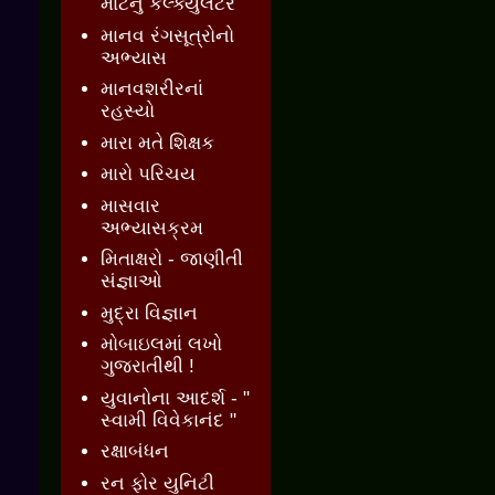
માટેનું કેલ્ક્યુલેટર
માનવ રંગસૂત્રોનો
અભ્યાસ
માનવશરીરનાં
રહસ્યો
મારા મતે શિક્ષક
મારો પરિચય
માસવાર
અભ્યાસક્રમ
મિતાક્ષરો - જાણીતી
સંજ્ઞાઓ
મુદ્રા વિજ્ઞાન
મોબાઇલમાં લખો
ગુજરાતીથી !
યુવાનોના આદર્શ - "
સ્વામી વિવેકાનંદ "
રક્ષાબંધન
રન ફોર યુનિટી