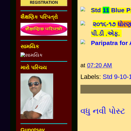
Std
11
Blue P
શૈક્ષણિક પરિપત્રો
૨૦૧૬-૧૭
ધોરણ
પી.ડી .એફ.
Paripatra for
સામયિક
at
07:20 AM
મારો પરિચય
Labels:
Std 9-10-1
વધુ નવી પોસ્ટ
Gunotsav