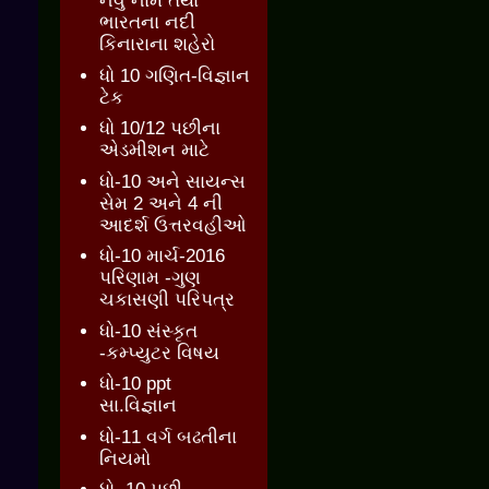
નવું નામ તથા
ભારતના નદી
કિનારાના શહેરો
ધો 10 ગણિત-વિજ્ઞાન
ટેક
ધો 10/12 પછીના
એડમીશન માટે
ધો-10 અને સાયન્સ
સેમ 2 અને 4 ની
આદર્શ ઉત્તરવહીઓ
ધો-10 માર્ચ-2016
પરિણામ -ગુણ
ચકાસણી પરિપત્ર
ધો-10 સંસ્કૃત
-કમ્પ્યુટર વિષય
ધો-10 ppt
સા.વિજ્ઞાન
ધો-11 વર્ગ બઢતીના
નિયમો