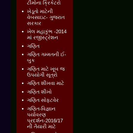
ટીમોના ક્રિકેટરો
ખેડૂતો માટેની
વેબસાઇટ- ગુજરાત
સરકાર
ખેલ મહાકુંભ -2014
માં રજીસ્ટ્રેશન
ગણિત
ગણિત ગમ્મતની ઈ-
બુક
ગણિત માટે ખૂબ જ
ઉપયોગી સૂત્રો
ગણિત શીખવા માટે
ગણિત શીખો
ગણિત સોફ્ટવેર
ગણિત-વિજ્ઞાન
પર્યાવરણ
પ્રદર્શન-2016/17
ની તૈયારી માટે