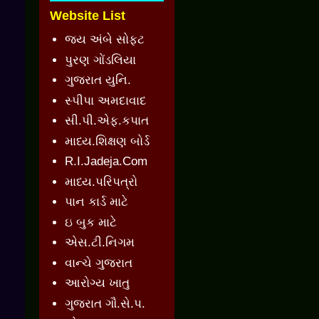
Website List
જય અંબે સોફ્ટ
પુરણ ગોંડલિયા
ગુજરાત યુનિ.
સ્પીપા અમદાવાદ
સી.પી.એફ.કપાત
માધ્ય.શિક્ષણ બોર્ડ
R.I.Jadeja.Com
માધ્ય.પરિપત્રો
પાન કાર્ડ માટે
ઇ બુક માટે
એસ.ટી.નિગમ
વાન્ચે ગુજરાત
આરોગ્ય ખાતુ
ગુજરાત ગૌ.સે.પ.