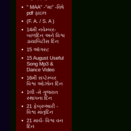
" MAA" -"મા" -વિષે
pdf ફાઇલ
(F. A. / S. A )
14મી નવેમ્બર-
બાળદિન અને વિશ્વ
ડાયાબિટીસ દિન
15 ઑગસ્ટ
15 August Useful
Song Mp3 &
Dance Video
16મી સપ્ટેમ્બર
વિશ્વ ઓઝોન દિન
1લી -મે ગુજરાત
સ્થાપના દિન
21 ફેબ્રુઆરી -
વિશ્વ માતૃદિન
21 માર્ચ- વિશ્વ વન
દિન