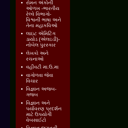
રોમન અંકોની
ઓળખ -ભારતીય
રેલ્વે વિભાગો-
વિશ્વની ભાષા અને
તેના મહાકવિઓ
લાઇટ એમિટિંગ
ડાયોડ (એલઇડી)-
નોબેલ પુરસ્કાર
લેખકો અને
રચનાઓ
વહીવટી મા.ઉ.મા
વાગોળવા જેવા
વિચાર
વિજ્ઞાન અજબ-
ગજબ
વિજ્ઞાન અને
પર્યાવરણ પ્રદર્શન
માટે ઉપયોગી
વેબસાઈટો