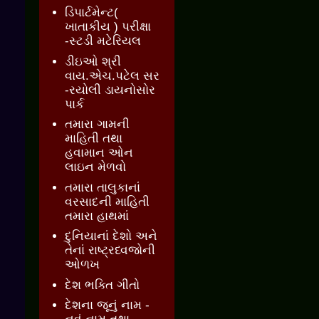
ડિપાર્ટમેન્ટ(
ખાતાકીય ) પરીક્ષા
-સ્ટડી મટેરિયલ
ડીઇઓ શ્રી
વાય.એચ.પટેલ સર
-રયોલી ડાયનોસોર
પાર્ક
તમારા ગામની
માહિતી તથા
હવામાન ઓન
લાઇન મેળવો
તમારા તાલુકાનાં
વરસાદની માહિતી
તમારા હાથમાં
દુનિયાનાં દેશો અને
તેનાં રાષ્ટ્રધ્વજોની
ઓળખ
દેશ ભક્તિ ગીતો
દેશના જૂનું નામ -