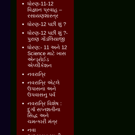
ધોરણ-11-12
વિજ્ઞાન પ્રવાહ –
રસાયણશાસ્ત્ર
ધોરણ-12 પછી શું ?
ધોરણ-12 પછી શું ?-
પુરાણ ગોંડલિયાજી
ધોરણ:- 11 અને 12
Science માટે ખાસ
એન્ડ્રોઈડ
એપ્લીકેશન
નવરાત્રિ
નવરાત્રિ એટલે
ઉપાસના અને
ઉપવાસનુ પર્વ
નવરાત્રિ વિશેષ :
દુર્ગા સપ્તશતીના
સિદ્ધ અને
ચમત્કારી મંત્ર
નવા