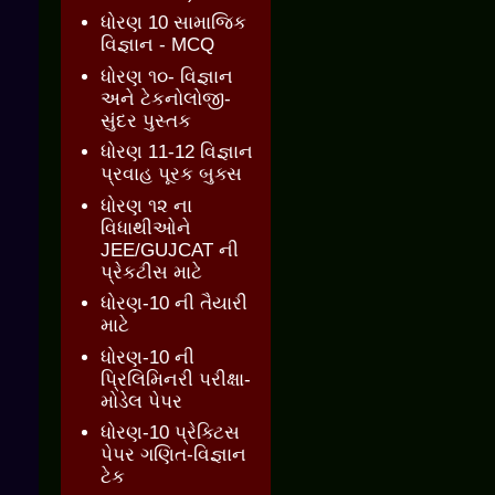
ધોરણ 10 સામાજિક
વિજ્ઞાન - MCQ
ધોરણ ૧૦- વિજ્ઞાન
અને ટેકનોલોજી-
સુંદર પુસ્તક
ધોરણ 11-12 વિજ્ઞાન
પ્રવાહ પૂરક બુક્સ
ધોરણ ૧૨ ના
વિધાથીઓને
JEE/GUJCAT ની
પ્રેકટીસ માટે
ધોરણ-10 ની તૈયારી
માટે
ધોરણ-10 ની
પ્રિલિમિનરી પરીક્ષા-
મોડેલ પેપર
ધોરણ-10 પ્રેક્ટિસ
પેપર ગણિત-વિજ્ઞાન
ટેક