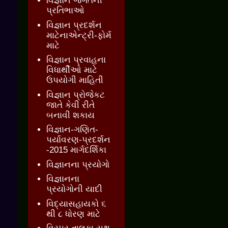
વિજ્ઞાન જગતની
પ્રતિભાઓ
વિજ્ઞાન પ્રદર્શન
માટેનાએન્ટ્રી-ફોર્મ
માટે
વિજ્ઞાન પ્રવાહના
વિધાર્થીઓ માટે
ઉપયોગી માહિતી
વિજ્ઞાન પ્રોજેકટ
જાતે કેવી રીતે
બનાવી શકાય
વિજ્ઞાન-ગણિત-
પર્યાવરણ-પ્રદર્શન
-2015 માર્ગદર્શિકા
વિજ્ઞાનના પ્રયોગો
વિજ્ઞાનના
પ્રયોગોની યાદી
વિદ્યાસહાયકો ૬
થી ૮ ધોરણ માટે