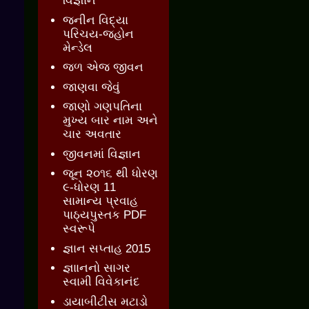
વિજ્ઞાન
જનીન વિદ્યા
પરિચય-જ્હોન
મેન્ડેલ
જળ એજ જીવન
જાણવા જેવું
જાણો ગણપતિના
મુખ્ય બાર નામ અને
ચાર અવતાર
જીવનમાં વિજ્ઞાન
જૂન ૨૦૧૬ થી ધોરણ
૯-ધોરણ 11
સામાન્ય પ્રવાહ
પાઠ્યપુસ્તક PDF
સ્વરૂપે
જ્ઞાન સપ્તાહ 2015
જ્ઞાાનનો સાગર
સ્વામી વિવેકાનંદ
ડાયાબીટીસ મટાડો