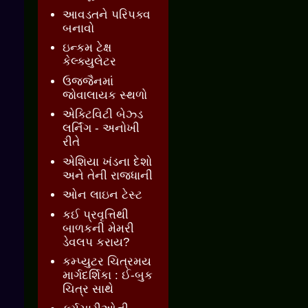
આવડતને પરિપક્વ
બનાવો
ઇન્કમ ટેક્ષ
કેલ્ક્યુલેટર
ઉજ્જૈનમાં
જોવાલાયક સ્થળો
એક્ટિવિટી બેઝ્ડ
લર્નિંગ - અનોખી
રીતે
એશિયા ખંડના દેશો
અને તેની રાજધાની
ઓન લાઇન ટેસ્ટ
કઈ પ્રવૃત્તિથી
બાળકની મેમરી
ડેવલપ કરાય?
કમ્પ્યુટર ચિત્રમય
માર્ગદર્શિકા : ઈ-બુક
ચિત્ર સાથે