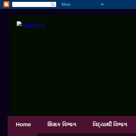
Home
શિક્ષક વિભાગ
વિદ્યાર્થી વિભાગ