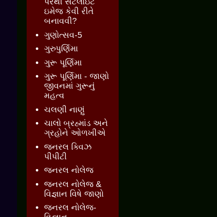
પરથી સેટેલાઇટ
ઇમેજ કેવી રીતે
બનાવવી?
ગુણોત્સવ-5
ગુરુપુર્ણિમા
ગુરૂ પૂર્ણિમા
ગુરૂ પૂર્ણિમા - જાણો
જીવનમાં ગુરૂનું
મહત્વ
ચલણી નાણું
ચાલો બ્રહ્માંડ અને
ગ્રહોને ઓળખીએ
જનરલ ક્વિઝ
પીપીટી
જનરલ નોલેજ
જનરલ નોલેજ &
વિજ્ઞાન વિષે જાણો
જનરલ નોલેજ-