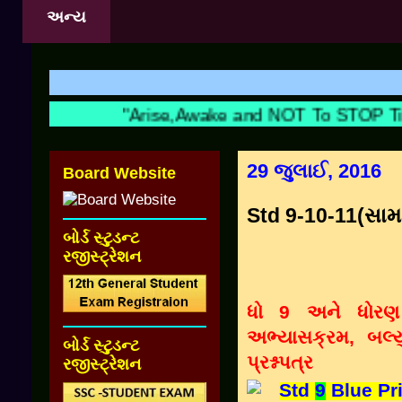
અન્ય
"Arise,Awake and NOT To STOP Till 
29 જુલાઈ, 2016
Board Website
Std 9-10-11(સામાન
બોર્ડ સ્ટુડન્ટ
રજીસ્ટ્રેશન
ધો 9 અને ધોરણ
અભ્યાસક્રમ, બલ્ય
બોર્ડ સ્ટુડન્ટ
પ્રશ્નપત્ર
રજીસ્ટ્રેશન
Std
9
Blue Pr