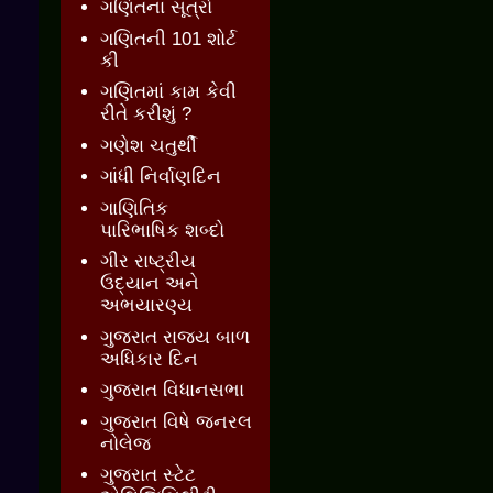
ગણિતના સૂત્રો
ગણિતની 101 શોર્ટ
કી
ગણિતમાં કામ કેવી
રીતે કરીશું ?
ગણેશ ચતુર્થી
ગાંધી નિર્વાણદિન
ગાણિતિક
પારિભાષિક શબ્દો
ગીર રાષ્ટ્રીય
ઉદ્યાન અને
અભયારણ્ય
ગુજરાત રાજ્ય બાળ
અધિકાર દિન
ગુજરાત વિધાનસભા
ગુજરાત વિષે જનરલ
નોલેજ
ગુજરાત સ્ટેટ