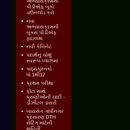
અભ્યાસક્રમની
પીડીએફ બૂકો
ડાઉનલોડ કરો
નવા
અભ્યાસક્રમની
બુક્સ પીડીએફ
ફાઇલમાં
નવી કેબિનેટ
પદાર્થનું ચોથું
સ્વરૂપ-પ્લાઝમા
પાઠ્યપુસ્તકો
ધો.1થી12
પ્રથમ પરીક્ષા
ફોટા સાથે
પ્રાણીઓની યાદી -
ડીઝીટલ ડાયરી
બાયસેગ ગાંધીનગર
પ્રસારણ DTH
સેટિંગ માટેની
માહિતી