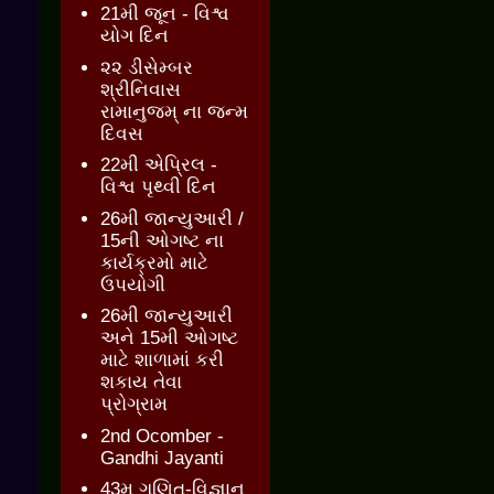
21મી જૂન - વિશ્વ
યોગ દિન
૨૨ ડીસેમ્બર
શ્રીનિવાસ
રામાનુજમ્ ના જન્મ
દિવસ
22મી એપ્રિલ -
વિશ્વ પૃથ્વી દિન
26મી જાન્યુઆરી /
15ની ઓગષ્ટ ના
કાર્યક્રમો માટે
ઉપયોગી
26મી જાન્યુઆરી
અને 15મી ઓગષ્ટ
માટે શાળામાં કરી
શકાય તેવા
પ્રોગ્રામ
2nd Ocomber -
Gandhi Jayanti
43મુ ગણિત-વિજ્ઞાન