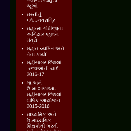
અંતર્ગત માહિતી
જૂઓ
મસ્તીનું
પર્વ...નવરાત્રિ
મહાત્મા ગાંધીજીના
અગિયાર જીવન
મંત્રો
મહાન વ્યક્તિ અને
તેના કાર્યો
મહીસાગર જિલ્લો
-રજાઓની યાદી
2016-17
મા.અને
ઉ.મા.શાળાઓ-
મહીસાગર જિલ્લો
વાર્ષિક આયોજન
2015-2016
માધ્યમિક અને
ઉ.માધ્યમિક
શિક્ષકોની ભરતી