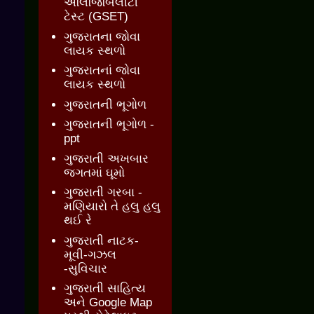
એલિજિબિલીટી
ટેસ્ટ (GSET)
ગુજરાતના જોવા
લાયક સ્થળો
ગુજરાતનાં જોવા
લાયક સ્થળો
ગુજરાતની ભૂગોળ
ગુજરાતની ભૂગોળ -
ppt
ગુજરાતી અખબાર
જગતમાં ઘૂમો
ગુજરાતી ગરબા -
મણિયારો તે હલુ હલુ
થઈ રે
ગુજરાતી નાટક-
મૂવી-ગઝલ
-સુવિચાર
ગુજરાતી સાહિત્ય
અને Google Map