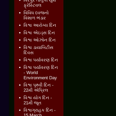
વિરપુર તાલુકા યુથ
ફ્રેસ્ટિવલ
વિવિધ ધ્વજનો
વિશાળ ભંડાર
વિશ્વ આરોગ્ય દિન
વિશ્વ એઇડ્સ દિન
વિશ્વ ઓઝોન દિન
વિશ્વ ડાયાબિટીસ
દિવસ
વિશ્વ પર્યાવરણ દિન
વિશ્વ પર્યાવરણ દિન
- World
Environment Day
વિશ્વ પૃથ્વી દિન -
22મી એપ્રિલ
વિશ્વ યોગ દિન -
21મી જૂન
વિશ્વગ્રાહક દિન -
15 March