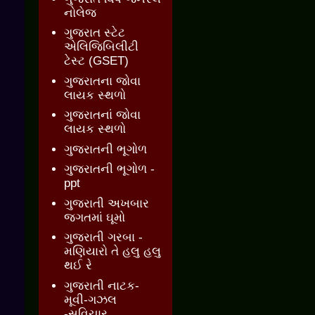
નોલેજ
ગુજરાત સ્ટેટ
એલિજિબિલીટી
ટેસ્ટ (GSET)
ગુજરાતના જોવા
લાયક સ્થળો
ગુજરાતનાં જોવા
લાયક સ્થળો
ગુજરાતની ભૂગોળ
ગુજરાતની ભૂગોળ -
ppt
ગુજરાતી અખબાર
જગતમાં ઘૂમો
ગુજરાતી ગરબા -
મણિયારો તે હલુ હલુ
થઈ રે
ગુજરાતી નાટક-
મૂવી-ગઝલ
-સુવિચાર