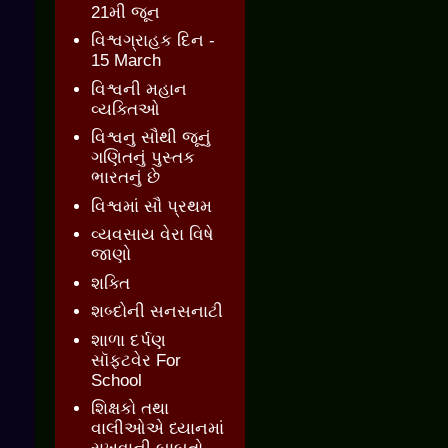
21મી જૂન
વિશ્વગ્રાહક દિન -
15 March
વિશ્વની મહાન
વ્યક્તિઓ
વિશ્વનુ સૌથી જૂનું
ગણિતનું પુસ્તક
ભારતનું છે
વિશ્વમાં સૌ પ્રથમ
વ્યવસાય વેરા વિષે
જાણો
શક્તિ
શબ્દોની સનસનાટી
શાળા દર્પણ
સૉફ્ટવેર For
School
શિક્ષકો તથા
વાલીઓએ ધ્યાનમાં