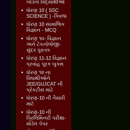
બોર્ડના વિદ્યાર્થીઓ
ધોરણ 10 ( SSC
SCIENCE ) -ક્વિજ
ધોરણ 10 સામાજિક
વિજ્ઞાન - MCQ
ધોરણ ૧૦- વિજ્ઞાન
અને ટેકનોલોજી-
સુંદર પુસ્તક
ધોરણ 11-12 વિજ્ઞાન
પ્રવાહ પૂરક બુક્સ
ધોરણ ૧૨ ના
વિધાથીઓને
JEE/GUJCAT ની
પ્રેકટીસ માટે
ધોરણ-10 ની તૈયારી
માટે
ધોરણ-10 ની
પ્રિલિમિનરી પરીક્ષા-
મોડેલ પેપર