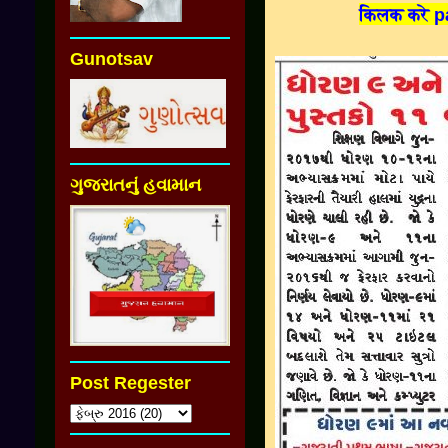
किलक करे p
Gunotsav
ગુજરાતનું હવામાન
Post Regester