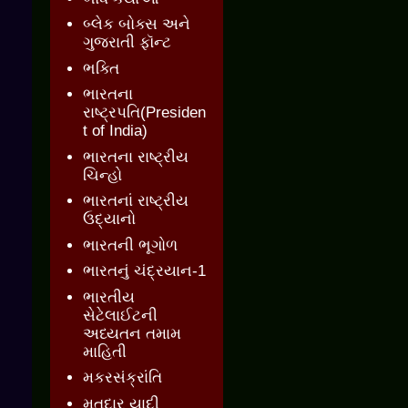
બ્લેક બોક્સ અને
ગુજરાતી ફૉન્ટ
ભક્તિ
ભારતના
રાષ્ટ્રપતિ(Presiden
t of India)
ભારતના રાષ્ટ્રીય
ચિન્હો
ભારતનાં રાષ્ટ્રીય
ઉદ્યાનો
ભારતની ભૂગોળ
ભારતનું ચંદ્રયાન-1
ભારતીય
સેટેલાઈટની
અધ્યતન તમામ
માહિતી
મકરસંક્રાંતિ
મતદાર યાદી