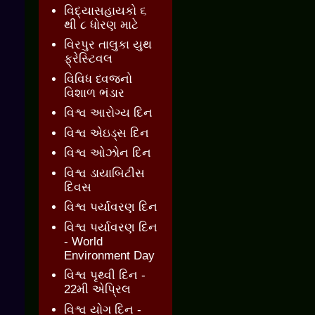
વિદ્યાસહાયકો ૬
થી ૮ ધોરણ માટે
વિરપુર તાલુકા યુથ
ફ્રેસ્ટિવલ
વિવિધ ધ્વજનો
વિશાળ ભંડાર
વિશ્વ આરોગ્ય દિન
વિશ્વ એઇડ્સ દિન
વિશ્વ ઓઝોન દિન
વિશ્વ ડાયાબિટીસ
દિવસ
વિશ્વ પર્યાવરણ દિન
વિશ્વ પર્યાવરણ દિન
- World
Environment Day
વિશ્વ પૃથ્વી દિન -
22મી એપ્રિલ
વિશ્વ યોગ દિન -