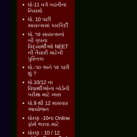
ધો-11 વર્ગ બઢતીના
નિયમો
ધો. 10 પછી
સાયન્સમાં કારકિર્દી
ધો. ૧૨ સાયન્સનાં
બી ગૃપના
વિદ્યાર્થીઓ NEET
ની તૈયારી માટેની
પુસ્તિકા
ધો.-૧૦ અને ૧૨ પછી
શું ?
ધો.10/12 ના
વિધાર્થીઓના બોર્ડની
પરીક્ષા માટે ખાસ
ધો.9 થી 12 માસવાર
આયોજન
ધોરણ -10ના Online
ફોર્મ ભરવા માટે
ધોરણ : 10 / 12