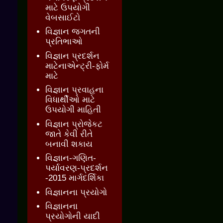
માટે ઉપયોગી
વેબસાઈટો
વિજ્ઞાન જગતની
પ્રતિભાઓ
વિજ્ઞાન પ્રદર્શન
માટેનાએન્ટ્રી-ફોર્મ
માટે
વિજ્ઞાન પ્રવાહના
વિધાર્થીઓ માટે
ઉપયોગી માહિતી
વિજ્ઞાન પ્રોજેકટ
જાતે કેવી રીતે
બનાવી શકાય
વિજ્ઞાન-ગણિત-
પર્યાવરણ-પ્રદર્શન
-2015 માર્ગદર્શિકા
વિજ્ઞાનના પ્રયોગો
વિજ્ઞાનના
પ્રયોગોની યાદી