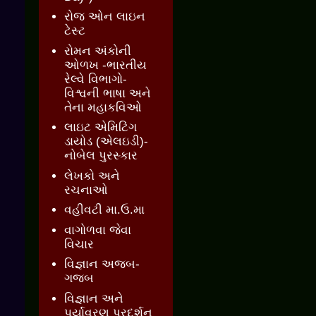
રોજ ઓન લાઇન
ટેસ્ટ
રોમન અંકોની
ઓળખ -ભારતીય
રેલ્વે વિભાગો-
વિશ્વની ભાષા અને
તેના મહાકવિઓ
લાઇટ એમિટિંગ
ડાયોડ (એલઇડી)-
નોબેલ પુરસ્કાર
લેખકો અને
રચનાઓ
વહીવટી મા.ઉ.મા
વાગોળવા જેવા
વિચાર
વિજ્ઞાન અજબ-
ગજબ
વિજ્ઞાન અને
પર્યાવરણ પ્રદર્શન