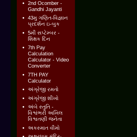
2nd Ocomber -
Gandhi Jayanti
43મુ ગણિત-વિજ્ઞાન
પ્રદર્શન ઇ-બુક
5મી સપ્ટેમ્બર -
શિક્ષક દિન
7th Pay
Calculation
Calculator - Video
Converter
7TH PAY
Calculator
અંગ્રેજી રમતો
અંગ્રેજી શીખો
અંબે સ્તુતિ -
વિશ્વંભરી અખિલ
વિશ્વતણી જનેતા
અકસ્માત વીમો
અક્ષરધામ મંદિર-