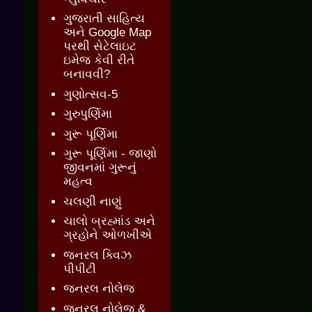
ગુજરાતી સાહિત્ય
અને Google Map
પરથી સેટેલાઇટ
ઇમેજ કેવી રીતે
બનાવવી?
ગુણોત્સવ-5
ગુરુપુર્ણિમા
ગુરૂ પૂર્ણિમા
ગુરૂ પૂર્ણિમા - જાણો
જીવનમાં ગુરૂનું
મહત્વ
ચલણી નાણું
ચાલો બ્રહ્માંડ અને
ગ્રહોને ઓળખીએ
જનરલ ક્વિઝ
પીપીટી
જનરલ નોલેજ
જનરલ નોલેજ &