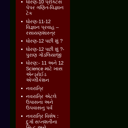
ધોરણ-10 પ્રેક્ટિસ
પેપર ગણિત-વિજ્ઞાન
ટેક
ધોરણ-11-12
વિજ્ઞાન પ્રવાહ –
રસાયણશાસ્ત્ર
ધોરણ-12 પછી શું ?
ધોરણ-12 પછી શું ?-
પુરાણ ગોંડલિયાજી
ધોરણ:- 11 અને 12
Science માટે ખાસ
એન્ડ્રોઈડ
એપ્લીકેશન
નવરાત્રિ
નવરાત્રિ એટલે
ઉપાસના અને
ઉપવાસનુ પર્વ
નવરાત્રિ વિશેષ :
દુર્ગા સપ્તશતીના
સિદ્ધ અને