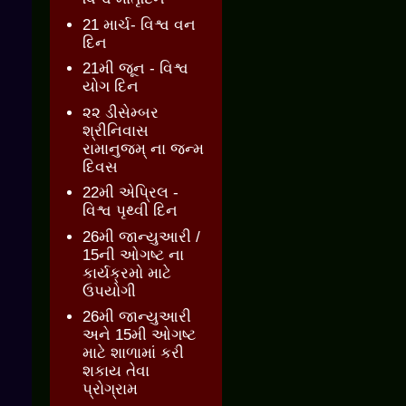
21 માર્ચ- વિશ્વ વન
દિન
21મી જૂન - વિશ્વ
યોગ દિન
૨૨ ડીસેમ્બર
શ્રીનિવાસ
રામાનુજમ્ ના જન્મ
દિવસ
22મી એપ્રિલ -
વિશ્વ પૃથ્વી દિન
26મી જાન્યુઆરી /
15ની ઓગષ્ટ ના
કાર્યક્રમો માટે
ઉપયોગી
26મી જાન્યુઆરી
અને 15મી ઓગષ્ટ
માટે શાળામાં કરી
શકાય તેવા
પ્રોગ્રામ