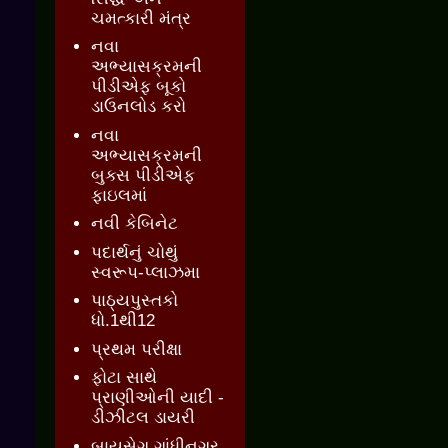
ચમત્કારી મંત્ર
નવા
અભ્યાસક્રમની
પીડીએફ બૂકો
ડાઉનલોડ કરો
નવા
અભ્યાસક્રમની
બુક્સ પીડીએફ
ફાઇલમાં
નવી કેબિનેટ
પદાર્થનું ચોથું
સ્વરૂપ-પ્લાઝમા
પાઠ્યપુસ્તકો
ધો.1થી12
પ્રથમ પરીક્ષા
ફોટા સાથે
પ્રાણીઓની યાદી -
ડીઝીટલ ડાયરી
બાયસેગ ગાંધીનગર