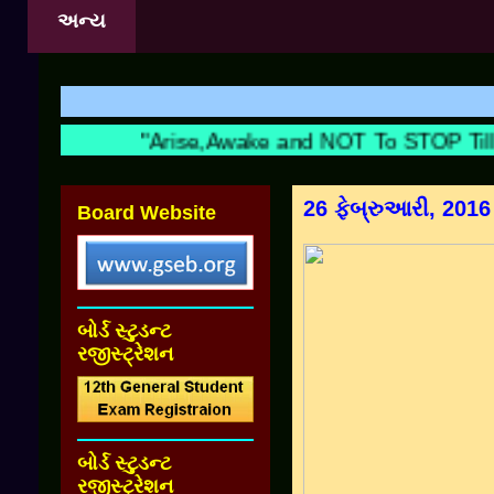
અન્ય
"Arise,Awake and NOT To STOP Till T
26 ફેબ્રુઆરી, 2016
Board Website
બોર્ડ સ્ટુડન્ટ
રજીસ્ટ્રેશન
બોર્ડ સ્ટુડન્ટ
રજીસ્ટ્રેશન