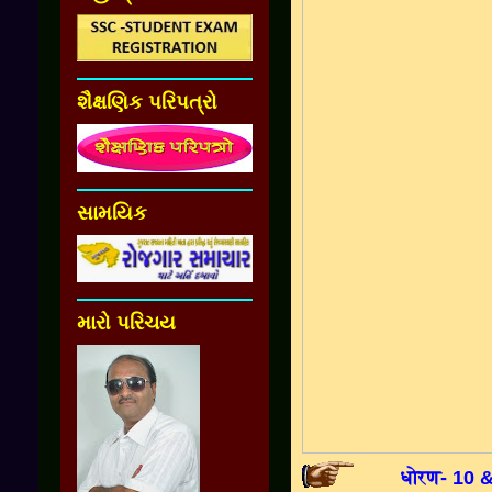
શૈક્ષણિક પરિપત્રો
સામયિક
મારો પરિચય
धोरण- 10 &