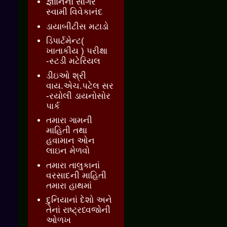
જ્ઞાાનનો સાગર
સ્વામી વિવેકાનંદ
ડાયાબીટીસ મટાડો
ડિપાર્ટમેન્ટ(
ખાતાકીય ) પરીક્ષા
-સ્ટડી મટેરિયલ
ડીઇઓ શ્રી
વાય.એચ.પટેલ સર
-રયોલી ડાયનોસોર
પાર્ક
તમારા ગામની
માહિતી તથા
હવામાન ઓન
લાઇન મેળવો
તમારા તાલુકાનાં
વરસાદની માહિતી
તમારા હાથમાં
દુનિયાનાં દેશો અને
તેનાં રાષ્ટ્રધ્વજોની
ઓળખ