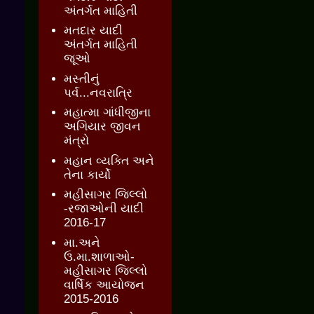
અંતર્ગત માહિતી
મતદાર યાદી
અંતર્ગત માહિતી
જૂઓ
મસ્તીનું
પર્વ...નવરાત્રિ
મહાત્મા ગાંધીજીના
અગિયાર જીવન
મંત્રો
મહાન વ્યક્તિ અને
તેના કાર્યો
મહીસાગર જિલ્લો
-રજાઓની યાદી
2016-17
મા.અને
ઉ.મા.શાળાઓ-
મહીસાગર જિલ્લો
વાર્ષિક આયોજન
2015-2016