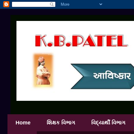
Home
શિક્ષક વિભાગ
વિદ્યાર્થી વિભાગ