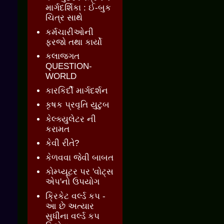
માર્ગદર્શિકા : ઈ-બુક
ચિત્ર સાથે
કર્મચારીઓની
ફરજો તથા કાર્યો
કલાજગત
QUESTION-
WORLD
કારકિર્દી માર્ગદર્શન
કૃષક પ્રવૃતિ યુટુબ
કેલ્ક્યુલેટર ની
કરામત
કેવી રીતે?
કેળવવા જેવી બાબત
કોમ્પ્યૂટર પર 'વોટ્સ
એપ'નો ઉપયોગ
ક્રિકેટ વર્લ્ડ કપ -
આ છે અત્યાર
સુધીના વર્લ્ડ કપ