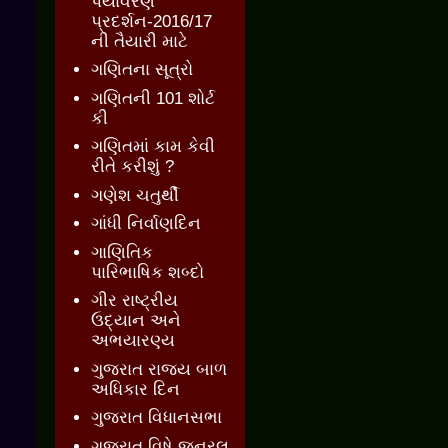
પર્યાવરણ
પ્રદર્શન-2016/17
ની તૈયારી માટે
ગણિતના સૂત્રો
ગણિતની 101 શોર્ટ
કી
ગણિતમાં કામ કેવી
રીતે કરીશું ?
ગણેશ ચતુર્થી
ગાંધી નિર્વાણદિન
ગાણિતિક
પારિભાષિક શબ્દો
ગીર રાષ્ટ્રીય
ઉદ્યાન અને
અભયારણ્ય
ગુજરાત રાજ્ય બાળ
અધિકાર દિન
ગુજરાત વિધાનસભા
ગુજરાત વિષે જનરલ