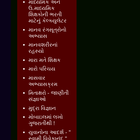
માધ્યમિક અને
ઉ.માધ્યમિક
શિક્ષકોની ભરતી
માટેનું કેલ્ક્યુલેટર
માનવ રંગસૂત્રોનો
અભ્યાસ
માનવશરીરનાં
રહસ્યો
મારા મતે શિક્ષક
મારો પરિચય
માસવાર
અભ્યાસક્રમ
મિતાક્ષરો - જાણીતી
સંજ્ઞાઓ
મુદ્રા વિજ્ઞાન
મોબાઇલમાં લખો
ગુજરાતીથી !
યુવાનોના આદર્શ - "
સ્વામી વિવેકાનંદ "