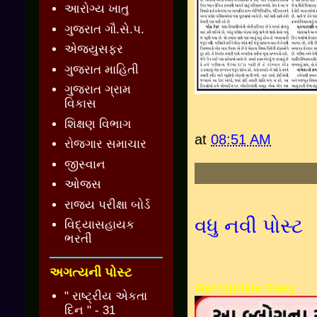
આરોગ્ય ખાતુ
ગુજરાત ગૌ.સે.પ.
એજ્યુસફર
ગુજરાત માહિતી
ગુજરાત ગ્રામ
વિકાસ
શિક્ષણ વિભાગ
at
08:51 AM
રોજગાર સમાચાર
જીસ્વાન
ઓજસ
રાજ્ય પરીક્ષા બોર્ડ
વધુ નવી પોસ્ટ
વિદ્યાસહાયક
ભરતી
અગત્યની પોસ્ટ
Get Update Easy
" રાષ્ટ્રીય એકતા
દિન " - 31