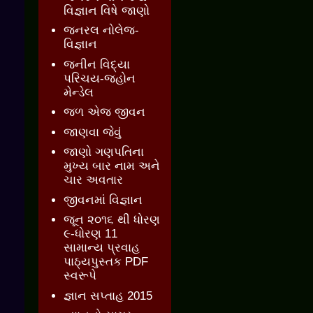
વિજ્ઞાન વિષે જાણો
જનરલ નોલેજ-
વિજ્ઞાન
જનીન વિદ્યા
પરિચય-જ્હોન
મેન્ડેલ
જળ એજ જીવન
જાણવા જેવું
જાણો ગણપતિના
મુખ્ય બાર નામ અને
ચાર અવતાર
જીવનમાં વિજ્ઞાન
જૂન ૨૦૧૬ થી ધોરણ
૯-ધોરણ 11
સામાન્ય પ્રવાહ
પાઠ્યપુસ્તક PDF
સ્વરૂપે
જ્ઞાન સપ્તાહ 2015