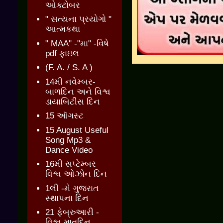
ઓક્ટોબર
" સત્યના પ્રયોગો "
આત્મકથા
" MAA" -"મા" -વિષે
pdf ફાઇલ
(F. A. / S. A )
14મી નવેમ્બર-
બાળદિન અને વિશ્વ
ડાયાબિટીસ દિન
15 ઑગસ્ટ
15 August Useful
Song Mp3 &
Dance Video
16મી સપ્ટેમ્બર
વિશ્વ ઓઝોન દિન
1લી -મે ગુજરાત
સ્થાપના દિન
21 ફેબ્રુઆરી -
વિશ્વ માતૃદિન