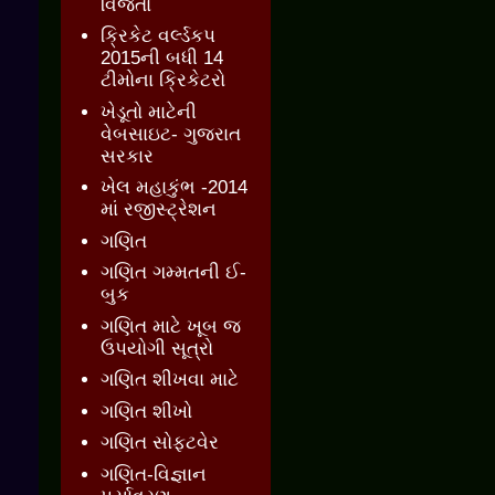
વિજેતા
ક્રિકેટ વર્લ્ડકપ
2015ની બધી 14
ટીમોના ક્રિકેટરો
ખેડૂતો માટેની
વેબસાઇટ- ગુજરાત
સરકાર
ખેલ મહાકુંભ -2014
માં રજીસ્ટ્રેશન
ગણિત
ગણિત ગમ્મતની ઈ-
બુક
ગણિત માટે ખૂબ જ
ઉપયોગી સૂત્રો
ગણિત શીખવા માટે
ગણિત શીખો
ગણિત સોફ્ટવેર
ગણિત-વિજ્ઞાન