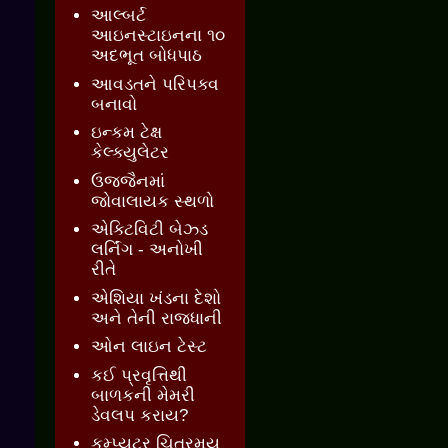
આલ્બર્ટ
આઇનસ્ટાઇનના ૧૦
અદભૂત બોધપાઠ
આવડતને પરિપક્વ
બનાવો
ઇન્કમ ટેક્ષ
કેલ્ક્યુલેટર
ઉજ્જૈનમાં
જોવાલાયક સ્થળો
એક્ટિવિટી બેઝ્ડ
લર્નિંગ - અનોખી
રીતે
એશિયા ખંડના દેશો
અને તેની રાજધાની
ઓન લાઇન ટેસ્ટ
કઈ પ્રવૃત્તિથી
બાળકની મેમરી
ડેવલપ કરાય?
કમ્પ્યુટર ચિત્રમય