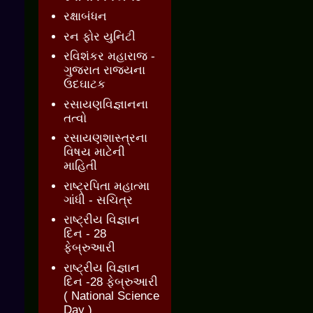
રક્ષાબંધન
રન ફોર યુનિટી
રવિશંકર મહારાજ -
ગુજરાત રાજ્યના
ઉદઘાટક
રસાયણવિજ્ઞાનના
તત્વો
રસાયણશાસ્ત્રના
વિષય માટેની
માહિતી
રાષ્ટ્રપિતા મહાત્મા
ગાંધી - સચિત્ર
રાષ્ટ્રીય વિજ્ઞાન
દિન - 28
ફેબ્રુઆરી
રાષ્ટ્રીય વિજ્ઞાન
દિન -28 ફેબ્રુઆરી
( National Science
Day )