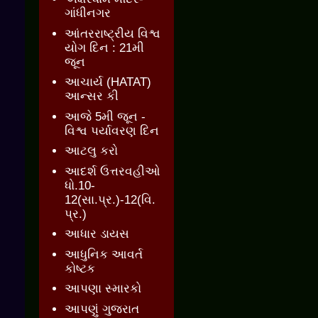
ગાંધીનગર
આંતરરાષ્ટ્રીય વિશ્વ
યોગ દિન : 21મી
જૂન
આચાર્ય (HATAT)
આન્સર કી
આજે 5મી જૂન -
વિશ્વ પર્યાવરણ દિન
આટલુ કરો
આદર્શ ઉત્તરવહીઓ
ધો.10-
12(સા.પ્ર.)-12(વિ.
પ્ર.)
આધાર ડાયસ
આધુનિક આવર્ત
કોષ્ટક
આપણા સ્મારકો
આપણું ગુજરાત