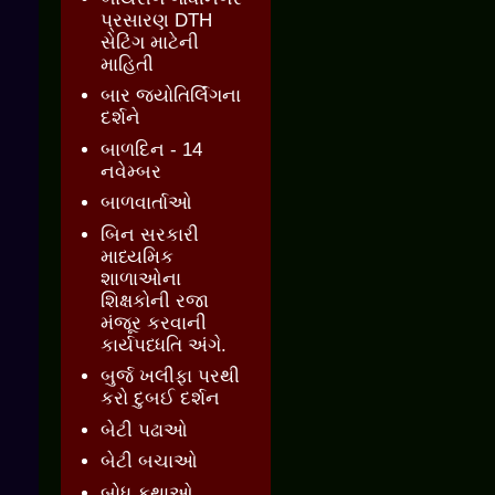
પ્રસારણ DTH
સેટિંગ માટેની
માહિતી
બાર જ્‍યોતિર્લિંગના
દર્શને
બાળદિન - 14
નવેમ્બર
બાળવાર્તાઓ
બિન સરકારી
માધ્યમિક
શાળાઓના
શિક્ષકોની રજા
મંજૂર કરવાની
કાર્યપધ્ધતિ અંગે.
બુર્જ ખલીફા પરથી
કરો દુબઈ દર્શન
બેટી પઢાઓ
બેટી બચાઓ
બોધ કથાઓ