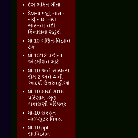
દેશ ભક્તિ ગીતો
દેશના જૂનું નામ -
નવું નામ તથા
ભારતના નદી
કિનારાના શહેરો
ધો 10 ગણિત-વિજ્ઞાન
ટેક
ધો 10/12 પછીના
એડમીશન માટે
ધો-10 અને સાયન્સ
સેમ 2 અને 4 ની
આદર્શ ઉત્તરવહીઓ
ધો-10 માર્ચ-2016
પરિણામ -ગુણ
ચકાસણી પરિપત્ર
ધો-10 સંસ્કૃત
-કમ્પ્યુટર વિષય
ધો-10 ppt
સા.વિજ્ઞાન