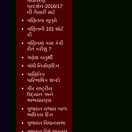
પર્યાવરણ
પ્રદર્શન-2016/17
ની તૈયારી માટે
ગણિતના સૂત્રો
ગણિતની 101 શોર્ટ
કી
ગણિતમાં કામ કેવી
રીતે કરીશું ?
ગણેશ ચતુર્થી
ગાંધી નિર્વાણદિન
ગાણિતિક
પારિભાષિક શબ્દો
ગીર રાષ્ટ્રીય
ઉદ્યાન અને
અભયારણ્ય
ગુજરાત રાજ્ય બાળ
અધિકાર દિન
ગુજરાત વિધાનસભા
ગુજરાત વિષે જનરલ