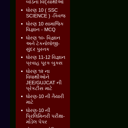
બોર્ડના વિદ્યાર્થીઓ
ધોરણ 10 ( SSC
SCIENCE ) -ક્વિજ
ધોરણ 10 સામાજિક
વિજ્ઞાન - MCQ
ધોરણ ૧૦- વિજ્ઞાન
અને ટેકનોલોજી-
સુંદર પુસ્તક
ધોરણ 11-12 વિજ્ઞાન
પ્રવાહ પૂરક બુક્સ
ધોરણ ૧૨ ના
વિધાથીઓને
JEE/GUJCAT ની
પ્રેકટીસ માટે
ધોરણ-10 ની તૈયારી
માટે
ધોરણ-10 ની
પ્રિલિમિનરી પરીક્ષા-
મોડેલ પેપર