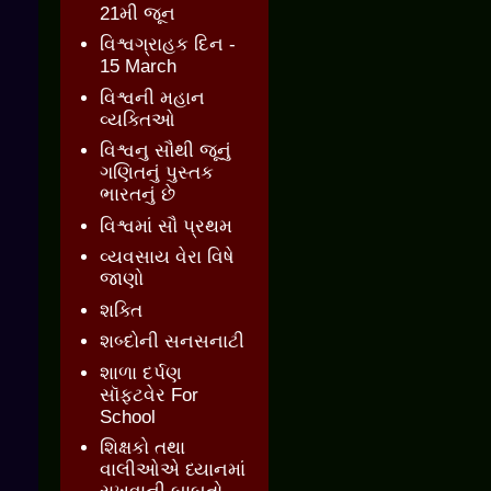
21મી જૂન
વિશ્વગ્રાહક દિન -
15 March
વિશ્વની મહાન
વ્યક્તિઓ
વિશ્વનુ સૌથી જૂનું
ગણિતનું પુસ્તક
ભારતનું છે
વિશ્વમાં સૌ પ્રથમ
વ્યવસાય વેરા વિષે
જાણો
શક્તિ
શબ્દોની સનસનાટી
શાળા દર્પણ
સૉફ્ટવેર For
School
શિક્ષકો તથા
વાલીઓએ ધ્યાનમાં