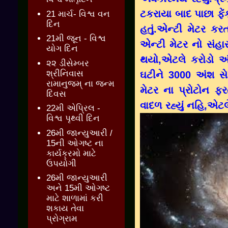
ટકરાયા બાદ પાછા ફે
21 માર્ચ- વિશ્વ વન
દિન
હતું.એન્ટી મેટર ક
21મી જૂન - વિશ્વ
એન્ટી મેટર નો સંહાર
યોગ દિન
થયો,એટલે કરોડો અં
૨૨ ડીસેમ્બર
શ્રીનિવાસ
ઘટીને 3000 અંશ સે
રામાનુજમ્ ના જન્મ
મેટર ના પ્રોટોન ફરત
દિવસ
વાદળ રહ્યું નહિ,એટલે 
22મી એપ્રિલ -
વિશ્વ પૃથ્વી દિન
26મી જાન્યુઆરી /
15ની ઓગષ્ટ ના
કાર્યક્રમો માટે
ઉપયોગી
26મી જાન્યુઆરી
અને 15મી ઓગષ્ટ
માટે શાળામાં કરી
શકાય તેવા
પ્રોગ્રામ