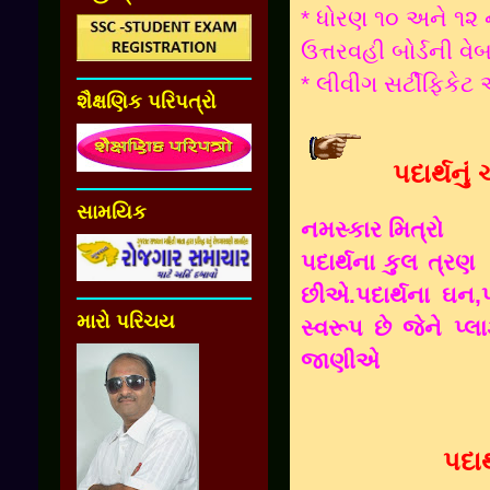
* ધોરણ ૧૦ અને ૧૨ ન
ઉત્તરવહી બોર્ડની વે
* લીવીંગ સર્ટીફિકેટ 
શૈક્ષણિક પરિપત્રો
પદાર્થનું 
સામયિક
નમસ્કાર મિત્રો
પદાર્થના કુલ ત્રણ
છીએ.પદાર્થના ઘન,
મારો પરિચય
સ્વરૂપ છે જેને પ્
જાણીએ
પદાર