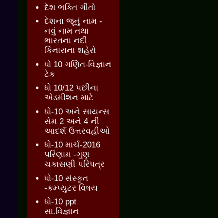
દેશ ભક્તિ ગીતો
દેશના જૂનું નામ -
નવું નામ તથા
ભારતના નદી
કિનારાના શહેરો
ધો 10 ગણિત-વિજ્ઞાન
ટેક
ધો 10/12 પછીના
એડમીશન માટે
ધો-10 અને સાયન્સ
સેમ 2 અને 4 ની
આદર્શ ઉત્તરવહીઓ
ધો-10 માર્ચ-2016
પરિણામ -ગુણ
ચકાસણી પરિપત્ર
ધો-10 સંસ્કૃત
-કમ્પ્યુટર વિષય
ધો-10 ppt
સા.વિજ્ઞાન