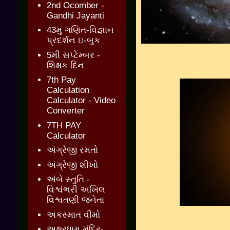
2nd Ocomber -
Gandhi Jayanti
43મુ ગણિત-વિજ્ઞાન
પ્રદર્શન ઇ-બુક
5મી સપ્ટેમ્બર -
શિક્ષક દિન
7th Pay
Calculation
Calculator - Video
Converter
7TH PAY
Calculator
અંગ્રેજી રમતો
અંગ્રેજી શીખો
અંબે સ્તુતિ -
વિશ્વંભરી અખિલ
વિશ્વતણી જનેતા
અકસ્માત વીમો
અક્ષરધામ મંદિર-