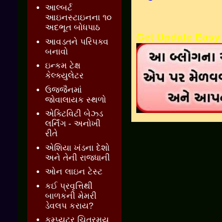
આલ્બર્ટ
આઇનસ્ટાઇનના ૧૦
અદભૂત બોધપાઠ
Get Update Easy
આવડતને પરિપક્વ
બનાવો
ઇન્કમ ટેક્ષ
કેલ્ક્યુલેટર
ઉજ્જૈનમાં
જોવાલાયક સ્થળો
એક્ટિવિટી બેઝ્ડ
લર્નિંગ - અનોખી
રીતે
એશિયા ખંડના દેશો
અને તેની રાજધાની
ઓન લાઇન ટેસ્ટ
કઈ પ્રવૃત્તિથી
બાળકની મેમરી
ડેવલપ કરાય?
કમ્પ્યુટર ચિત્રમય