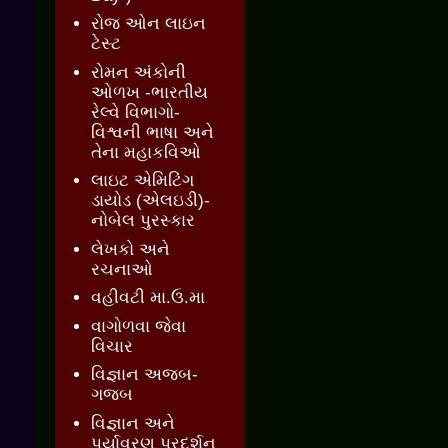
રોજ ઓન લાઇન
ટેસ્ટ
રોમન અંકોની
ઓળખ -ભારતીય
રેલ્વે વિભાગો-
વિશ્વની ભાષા અને
તેના મહાકવિઓ
લાઇટ એમિટિંગ
ડાયોડ (એલઇડી)-
નોબેલ પુરસ્કાર
લેખકો અને
રચનાઓ
વહીવટી મા.ઉ.મા
વાગોળવા જેવા
વિચાર
વિજ્ઞાન અજબ-
ગજબ
વિજ્ઞાન અને
પર્યાવરણ પ્રદર્શન