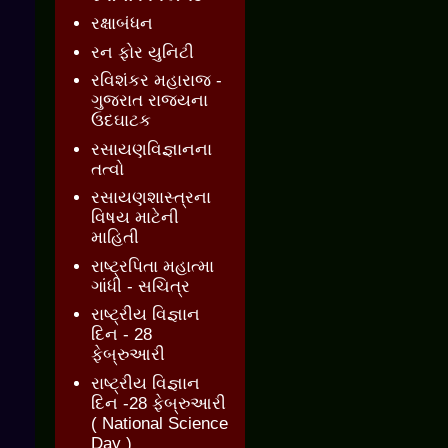
રક્ષાબંધન
રન ફોર યુનિટી
રવિશંકર મહારાજ -
ગુજરાત રાજ્યના
ઉદઘાટક
રસાયણવિજ્ઞાનના
તત્વો
રસાયણશાસ્ત્રના
વિષય માટેની
માહિતી
રાષ્ટ્રપિતા મહાત્મા
ગાંધી - સચિત્ર
રાષ્ટ્રીય વિજ્ઞાન
દિન - 28
ફેબ્રુઆરી
રાષ્ટ્રીય વિજ્ઞાન
દિન -28 ફેબ્રુઆરી
( National Science
Day )