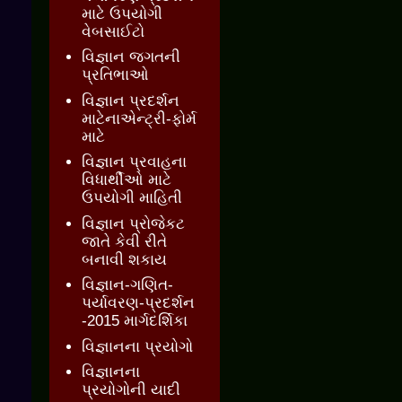
માટે ઉપયોગી
વેબસાઈટો
વિજ્ઞાન જગતની
પ્રતિભાઓ
વિજ્ઞાન પ્રદર્શન
માટેનાએન્ટ્રી-ફોર્મ
માટે
વિજ્ઞાન પ્રવાહના
વિધાર્થીઓ માટે
ઉપયોગી માહિતી
વિજ્ઞાન પ્રોજેકટ
જાતે કેવી રીતે
બનાવી શકાય
વિજ્ઞાન-ગણિત-
પર્યાવરણ-પ્રદર્શન
-2015 માર્ગદર્શિકા
વિજ્ઞાનના પ્રયોગો
વિજ્ઞાનના
પ્રયોગોની યાદી