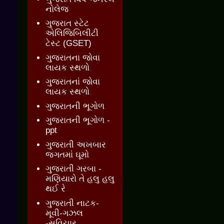
નોલેજ
ગુજરાત સ્ટેટ
એલિજિબિલીટી
ટેસ્ટ (GSET)
ગુજરાતના જોવા
લાયક સ્થળો
ગુજરાતનાં જોવા
લાયક સ્થળો
ગુજરાતની ભૂગોળ
ગુજરાતની ભૂગોળ -
ppt
ગુજરાતી અખબાર
જગતમાં ઘૂમો
ગુજરાતી ગરબા -
મણિયારો તે હલુ હલુ
થઈ રે
ગુજરાતી નાટક-
મૂવી-ગઝલ
-સુવિચાર