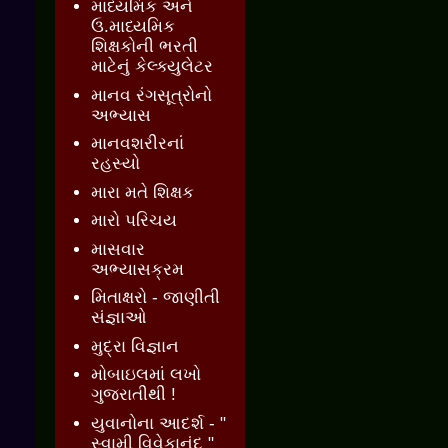
માધ્યમિક અને
ઉ.માધ્યમિક
શિક્ષકોની ભરતી
માટેનું કેલ્ક્યુલેટર
માનવ રંગસૂત્રોનો
અભ્યાસ
માનવશરીરનાં
રહસ્યો
મારા મતે શિક્ષક
મારો પરિચય
માસવાર
અભ્યાસક્રમ
મિતાક્ષરો - જાણીતી
સંજ્ઞાઓ
મુદ્રા વિજ્ઞાન
મોબાઇલમાં લખો
ગુજરાતીથી !
યુવાનોના આદર્શ - "
સ્વામી વિવેકાનંદ "