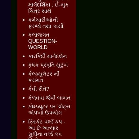
માર્ગદર્શિકા : ઈ-બુક
ચિત્ર સાથે
કર્મચારીઓની
ફરજો તથા કાર્યો
કલાજગત
QUESTION-
WORLD
કારકિર્દી માર્ગદર્શન
કૃષક પ્રવૃતિ યુટુબ
કેલ્ક્યુલેટર ની
કરામત
કેવી રીતે?
કેળવવા જેવી બાબત
કોમ્પ્યૂટર પર 'વોટ્સ
એપ'નો ઉપયોગ
ક્રિકેટ વર્લ્ડ કપ -
આ છે અત્યાર
સુધીના વર્લ્ડ કપ