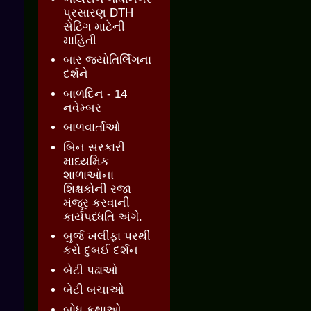
પ્રસારણ DTH
સેટિંગ માટેની
માહિતી
બાર જ્‍યોતિર્લિંગના
દર્શને
બાળદિન - 14
નવેમ્બર
બાળવાર્તાઓ
બિન સરકારી
માધ્યમિક
શાળાઓના
શિક્ષકોની રજા
મંજૂર કરવાની
કાર્યપધ્ધતિ અંગે.
બુર્જ ખલીફા પરથી
કરો દુબઈ દર્શન
બેટી પઢાઓ
બેટી બચાઓ
બોધ કથાઓ