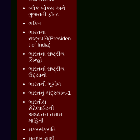
બ્લેક બોક્સ અને
ગુજરાતી ફૉન્ટ
ભક્તિ
ભારતના
રાષ્ટ્રપતિ(Presiden
t of India)
ભારતના રાષ્ટ્રીય
ચિન્હો
ભારતનાં રાષ્ટ્રીય
ઉદ્યાનો
ભારતની ભૂગોળ
ભારતનું ચંદ્રયાન-1
ભારતીય
સેટેલાઈટની
અધ્યતન તમામ
માહિતી
મકરસંક્રાંતિ
મતદાર યાદી