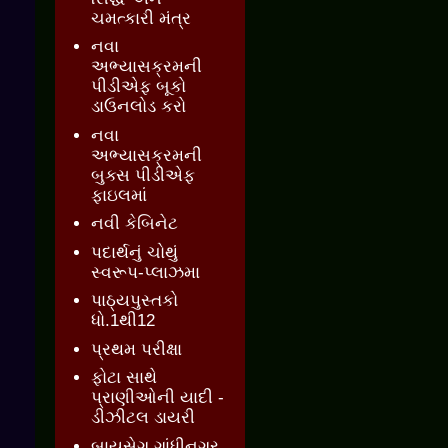
ચમત્કારી મંત્ર
નવા
અભ્યાસક્રમની
પીડીએફ બૂકો
ડાઉનલોડ કરો
નવા
અભ્યાસક્રમની
બુક્સ પીડીએફ
ફાઇલમાં
નવી કેબિનેટ
પદાર્થનું ચોથું
સ્વરૂપ-પ્લાઝમા
પાઠ્યપુસ્તકો
ધો.1થી12
પ્રથમ પરીક્ષા
ફોટા સાથે
પ્રાણીઓની યાદી -
ડીઝીટલ ડાયરી
બાયસેગ ગાંધીનગર