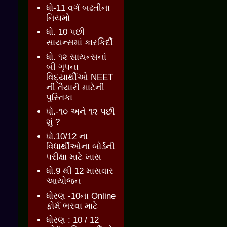
ધો-11 વર્ગ બઢતીના
નિયમો
ધો. 10 પછી
સાયન્સમાં કારકિર્દી
ધો. ૧૨ સાયન્સનાં
બી ગૃપના
વિદ્યાર્થીઓ NEET
ની તૈયારી માટેની
પુસ્તિકા
ધો.-૧૦ અને ૧૨ પછી
શું ?
ધો.10/12 ના
વિધાર્થીઓના બોર્ડની
પરીક્ષા માટે ખાસ
ધો.9 થી 12 માસવાર
આયોજન
ધોરણ -10ના Online
ફોર્મ ભરવા માટે
ધોરણ : 10 / 12