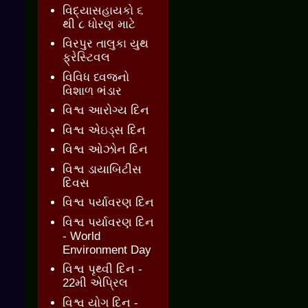
વિદ્યાસહાયકો ૬
થી ૮ ધોરણ માટે
વિરપુર તાલુકા યુથ
ફ્રેસ્ટિવલ
વિવિધ ધ્વજનો
વિશાળ ભંડાર
વિશ્વ આરોગ્ય દિન
વિશ્વ એઇડ્સ દિન
વિશ્વ ઓઝોન દિન
વિશ્વ ડાયાબિટીસ
દિવસ
વિશ્વ પર્યાવરણ દિન
વિશ્વ પર્યાવરણ દિન
- World
Environment Day
વિશ્વ પૃથ્વી દિન -
22મી એપ્રિલ
વિશ્વ યોગ દિન -