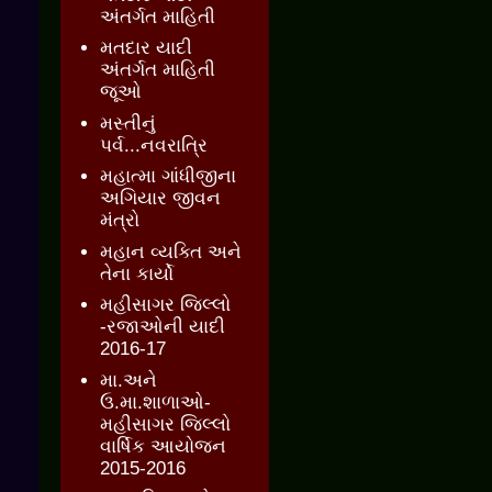
અંતર્ગત માહિતી
મતદાર યાદી
અંતર્ગત માહિતી
જૂઓ
મસ્તીનું
પર્વ...નવરાત્રિ
મહાત્મા ગાંધીજીના
અગિયાર જીવન
મંત્રો
મહાન વ્યક્તિ અને
તેના કાર્યો
મહીસાગર જિલ્લો
-રજાઓની યાદી
2016-17
મા.અને
ઉ.મા.શાળાઓ-
મહીસાગર જિલ્લો
વાર્ષિક આયોજન
2015-2016