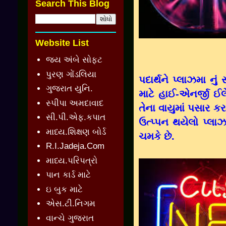
Search This Blog
Website List
જય અંબે સોફ્ટ
પુરણ ગોંડલિયા
પદાર્થને પ્લાઝમા ન
ગુજરાત યુનિ.
માટે હાઈ-એનર્જી ઈલે
સ્પીપા અમદાવાદ
તેના વાયુમાં પસાર 
સી.પી.એફ.કપાત
ઉત્પ્પન થયેલો પ્લા
માધ્ય.શિક્ષણ બોર્ડ
ચમકે છે.
R.I.Jadeja.Com
માધ્ય.પરિપત્રો
પાન કાર્ડ માટે
ઇ બુક માટે
એસ.ટી.નિગમ
વાન્ચે ગુજરાત