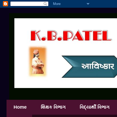
Home
શિક્ષક વિભાગ
વિદ્યાર્થી વિભાગ