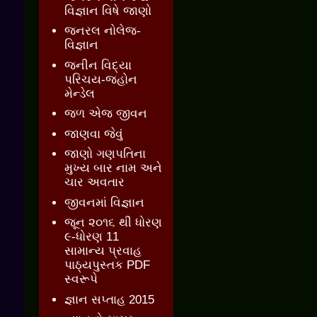
વિજ્ઞાન વિષે જાણો
જનરલ નોલેજ-
વિજ્ઞાન
જનીન વિદ્યા
પરિચય-જ્હોન
મેન્ડેલ
જળ એજ જીવન
જાણવા જેવું
જાણો ગણપતિના
મુખ્ય બાર નામ અને
ચાર અવતાર
જીવનમાં વિજ્ઞાન
જૂન ૨૦૧૬ થી ધોરણ
૯-ધોરણ 11
સામાન્ય પ્રવાહ
પાઠ્યપુસ્તક PDF
સ્વરૂપે
જ્ઞાન સપ્તાહ 2015