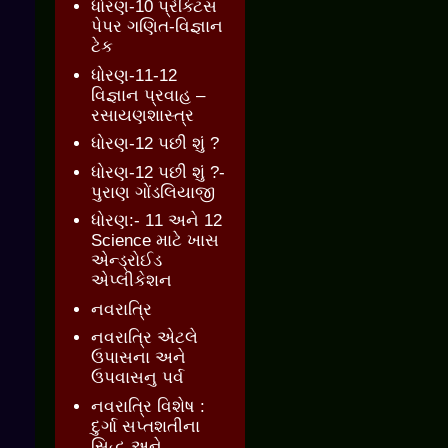
ધોરણ-10 પ્રેક્ટિસ
પેપર ગણિત-વિજ્ઞાન
ટેક
ધોરણ-11-12
વિજ્ઞાન પ્રવાહ –
રસાયણશાસ્ત્ર
ધોરણ-12 પછી શું ?
ધોરણ-12 પછી શું ?-
પુરાણ ગોંડલિયાજી
ધોરણ:- 11 અને 12
Science માટે ખાસ
એન્ડ્રોઈડ
એપ્લીકેશન
નવરાત્રિ
નવરાત્રિ એટલે
ઉપાસના અને
ઉપવાસનુ પર્વ
નવરાત્રિ વિશેષ :
દુર્ગા સપ્તશતીના
સિદ્ધ અને