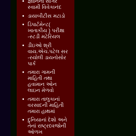
જ્ઞાાનનો સાગર
સ્વામી વિવેકાનંદ
ડાયાબીટીસ મટાડો
ડિપાર્ટમેન્ટ(
ખાતાકીય ) પરીક્ષા
-સ્ટડી મટેરિયલ
ડીઇઓ શ્રી
વાય.એચ.પટેલ સર
-રયોલી ડાયનોસોર
પાર્ક
તમારા ગામની
માહિતી તથા
હવામાન ઓન
લાઇન મેળવો
તમારા તાલુકાનાં
વરસાદની માહિતી
તમારા હાથમાં
દુનિયાનાં દેશો અને
તેનાં રાષ્ટ્રધ્વજોની
ઓળખ