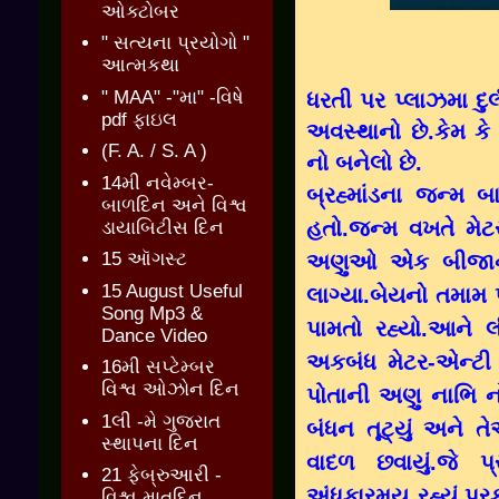
ઓક્ટોબર
" સત્યના પ્રયોગો "
આત્મકથા
" MAA" -"મા" -વિષે
ધરતી પર પ્લાઝમા દુર્
pdf ફાઇલ
અવસ્થાનો છે.કેમ કે
(F. A. / S. A )
નો બનેલો છે.
14મી નવેમ્બર-
બ્રહ્માંડના જન્મ 
બાળદિન અને વિશ્વ
હતો.જન્મ વખતે મેટ
ડાયાબિટીસ દિન
15 ઑગસ્ટ
અણુઓ એક બીજાના 
15 August Useful
લાગ્યા.બેયનો તમામ 
Song Mp3 &
પામતો રહ્યો.આને લી
Dance Video
અકબંધ મેટર-એન્ટી 
16મી સપ્ટેમ્બર
વિશ્વ ઓઝોન દિન
પોતાની અણુ નાભિ નો
1લી -મે ગુજરાત
બંધન તૂટ્યું અને ત
સ્થાપના દિન
વાદળ છવાયું.જે પ્
21 ફેબ્રુઆરી -
અંધકારમય રહ્યું.પ્ર
વિશ્વ માતૃદિન