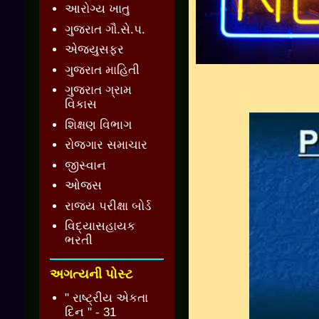
આરોગ્ય ખાતુ
ગુજરાત ગૌ.સે.પ.
એજ્યુસફર
ગુજરાત માહિતી
ગુજરાત ગ્રામ
વિકાસ
શિક્ષણ વિભાગ
રોજગાર સમાચાર
જીસ્વાન
ઓજસ
રાજ્ય પરીક્ષા બોર્ડ
વિદ્યાસહાયક
ભરતી
અગત્યની પોસ્ટ
" રાષ્ટ્રીય એકતા
દિન " - 31