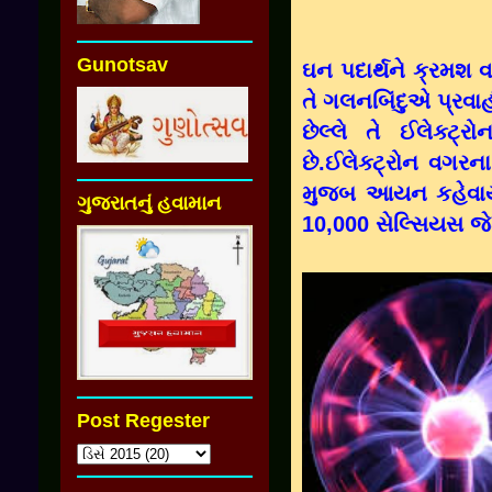
Gunotsav
ઘન પદાર્થને ક્રમશ વ
તે ગલનબિંદુએ પ્રવાહી
છેલ્લે તે ઈલેક્ટ
છે.ઈલેક્ટ્રોન વગર
મુજબ આયન કહેવાય 
ગુજરાતનું હવામાન
10,000 સેલ્સિયસ 
Post Regester