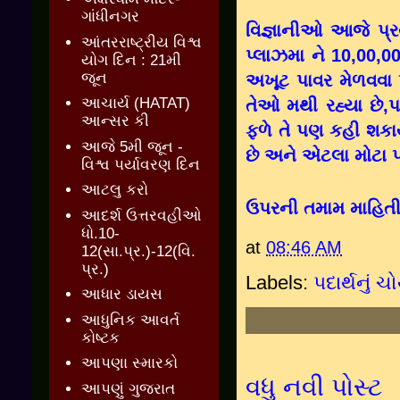
ગાંધીનગર
વિજ્ઞાનીઓ આજે પ્ર
આંતરરાષ્ટ્રીય વિશ્વ
પ્લાઝમા ને 10,00,
યોગ દિન : 21મી
જૂન
અખૂટ પાવર મેળવવા પ્
આચાર્ય (HATAT)
તેઓ મથી રહ્યા છે,પ
આન્સર કી
ફળે તે પણ કહી શકા
આજે 5મી જૂન -
છે અને એટલા મોટા પ
વિશ્વ પર્યાવરણ દિન
આટલુ કરો
ઉપરની તમામ માહિત
આદર્શ ઉત્તરવહીઓ
ધો.10-
at
08:46 AM
12(સા.પ્ર.)-12(વિ.
પ્ર.)
Labels:
પદાર્થનું ચ
આધાર ડાયસ
આધુનિક આવર્ત
કોષ્ટક
આપણા સ્મારકો
વધુ નવી પોસ્ટ
આપણું ગુજરાત