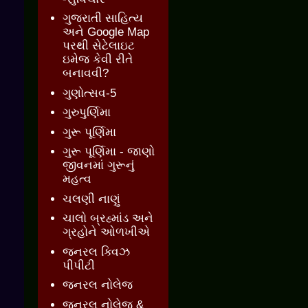
ગુજરાતી સાહિત્ય
અને Google Map
પરથી સેટેલાઇટ
ઇમેજ કેવી રીતે
બનાવવી?
ગુણોત્સવ-5
ગુરુપુર્ણિમા
ગુરૂ પૂર્ણિમા
ગુરૂ પૂર્ણિમા - જાણો
જીવનમાં ગુરૂનું
મહત્વ
ચલણી નાણું
ચાલો બ્રહ્માંડ અને
ગ્રહોને ઓળખીએ
જનરલ ક્વિઝ
પીપીટી
જનરલ નોલેજ
જનરલ નોલેજ &