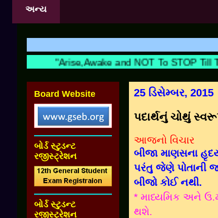
અન્ય
શિક્ષ
"Arise,Awake and NOT To STOP Till Th
25 ડિસેમ્બર, 2015
Board Website
પદાર્થનું ચોથું સ્વ
આજનો વિચાર
બોર્ડ સ્ટુડન્ટ
બીજા માણસના હૃદ
રજીસ્ટ્રેશન
પરંતુ જેણે પોતાની જ
બીજો કોઈ નથી.
* માધ્યમિક અને ઉ.
બોર્ડ સ્ટુડન્ટ
થશે.
રજીસ્ટ્રેશન