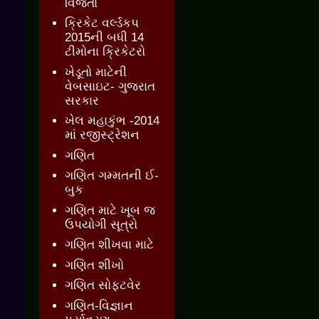
વિજેતા
ક્રિકેટ વર્લ્ડકપ
2015ની બધી 14
ટીમોના ક્રિકેટરો
ખેડૂતો માટેની
વેબસાઇટ- ગુજરાત
સરકાર
ખેલ મહાકુંભ -2014
માં રજીસ્ટ્રેશન
ગણિત
ગણિત ગમ્મતની ઈ-
બુક
ગણિત માટે ખૂબ જ
ઉપયોગી સૂત્રો
ગણિત શીખવા માટે
ગણિત શીખો
ગણિત સોફ્ટવેર
ગણિત-વિજ્ઞાન