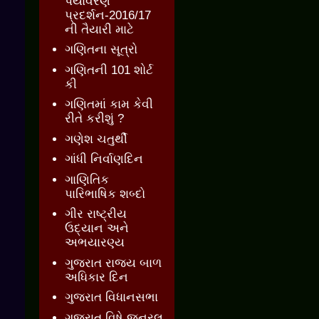
પર્યાવરણ
પ્રદર્શન-2016/17
ની તૈયારી માટે
ગણિતના સૂત્રો
ગણિતની 101 શોર્ટ
કી
ગણિતમાં કામ કેવી
રીતે કરીશું ?
ગણેશ ચતુર્થી
ગાંધી નિર્વાણદિન
ગાણિતિક
પારિભાષિક શબ્દો
ગીર રાષ્ટ્રીય
ઉદ્યાન અને
અભયારણ્ય
ગુજરાત રાજ્ય બાળ
અધિકાર દિન
ગુજરાત વિધાનસભા
ગુજરાત વિષે જનરલ