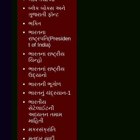
બ્લેક બોક્સ અને
ગુજરાતી ફૉન્ટ
ભક્તિ
ભારતના
રાષ્ટ્રપતિ(Presiden
t of India)
ભારતના રાષ્ટ્રીય
ચિન્હો
ભારતનાં રાષ્ટ્રીય
ઉદ્યાનો
ભારતની ભૂગોળ
ભારતનું ચંદ્રયાન-1
ભારતીય
સેટેલાઈટની
અધ્યતન તમામ
માહિતી
મકરસંક્રાંતિ
મતદાર યાદી