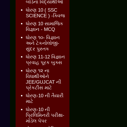
બોર્ડના વિદ્યાર્થીઓ
ધોરણ 10 ( SSC
SCIENCE ) -ક્વિજ
ધોરણ 10 સામાજિક
વિજ્ઞાન - MCQ
ધોરણ ૧૦- વિજ્ઞાન
અને ટેકનોલોજી-
સુંદર પુસ્તક
ધોરણ 11-12 વિજ્ઞાન
પ્રવાહ પૂરક બુક્સ
ધોરણ ૧૨ ના
વિધાથીઓને
JEE/GUJCAT ની
પ્રેકટીસ માટે
ધોરણ-10 ની તૈયારી
માટે
ધોરણ-10 ની
પ્રિલિમિનરી પરીક્ષા-
મોડેલ પેપર