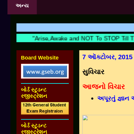
અન્ય
શિક્ષક
"Arise,Awake and NOT To STOP Till The
7 ઑક્ટોબર, 2015
Board Website
સુવિચાર
આજનો વિચાર
બોર્ડ સ્ટુડન્ટ
રજીસ્ટ્રેશન
અપૂરતું જ્ઞાન
બોર્ડ સ્ટુડન્ટ
રજીસ્ટ્રેશન