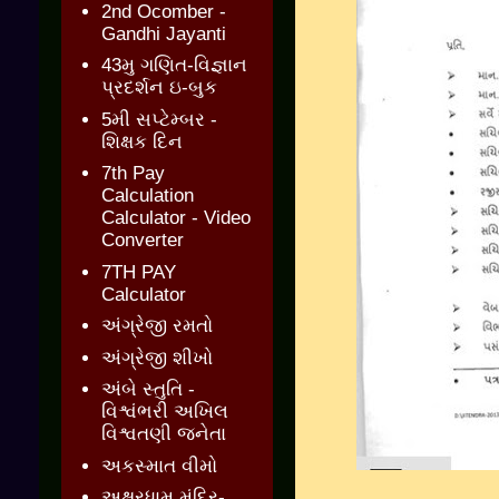
2nd Ocomber -
Gandhi Jayanti
43મુ ગણિત-વિજ્ઞાન
પ્રદર્શન ઇ-બુક
5મી સપ્ટેમ્બર -
શિક્ષક દિન
7th Pay
Calculation
Calculator - Video
Converter
7TH PAY
Calculator
અંગ્રેજી રમતો
અંગ્રેજી શીખો
અંબે સ્તુતિ -
વિશ્વંભરી અખિલ
વિશ્વતણી જનેતા
અકસ્માત વીમો
અક્ષરધામ મંદિર-