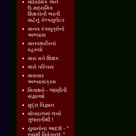
માધ્યમિક અને
ઉ.માધ્યમિક
શિક્ષકોની ભરતી
માટેનું કેલ્ક્યુલેટર
માનવ રંગસૂત્રોનો
અભ્યાસ
માનવશરીરનાં
રહસ્યો
મારા મતે શિક્ષક
મારો પરિચય
માસવાર
અભ્યાસક્રમ
મિતાક્ષરો - જાણીતી
સંજ્ઞાઓ
મુદ્રા વિજ્ઞાન
મોબાઇલમાં લખો
ગુજરાતીથી !
યુવાનોના આદર્શ - "
સ્વામી વિવેકાનંદ "