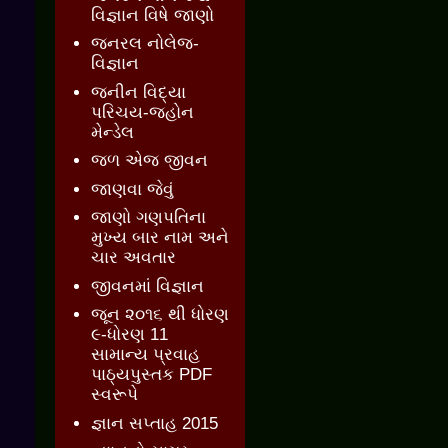
વિજ્ઞાન વિષે જાણો
જનરલ નોલેજ-
વિજ્ઞાન
જનીન વિદ્યા
પરિચય-જ્હોન
મેન્ડેલ
જળ એજ જીવન
જાણવા જેવું
જાણો ગણપતિના
મુખ્ય બાર નામ અને
ચાર અવતાર
જીવનમાં વિજ્ઞાન
જૂન ૨૦૧૬ થી ધોરણ
૯-ધોરણ 11
સામાન્ય પ્રવાહ
પાઠ્યપુસ્તક PDF
સ્વરૂપે
જ્ઞાન સપ્તાહ 2015