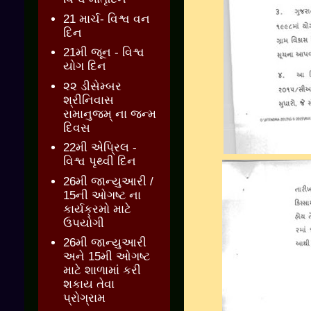
21 માર્ચ- વિશ્વ વન
દિન
21મી જૂન - વિશ્વ
યોગ દિન
૨૨ ડીસેમ્બર
શ્રીનિવાસ
રામાનુજમ્ ના જન્મ
દિવસ
22મી એપ્રિલ -
વિશ્વ પૃથ્વી દિન
26મી જાન્યુઆરી /
15ની ઓગષ્ટ ના
કાર્યક્રમો માટે
ઉપયોગી
26મી જાન્યુઆરી
અને 15મી ઓગષ્ટ
માટે શાળામાં કરી
શકાય તેવા
પ્રોગ્રામ