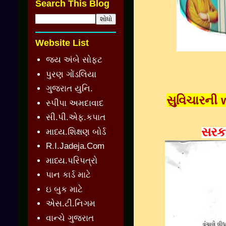
Search This Blog
Website List
જય અંબે સોફ્ટ
પુરણ ગોંડલિયા
ગુજરાત યુનિ.
સુવિચારની 
સ્પીપા અમદાવાદ
સી.પી.એફ.કપાત
સરકા
માધ્ય.શિક્ષણ બોર્ડ
R.I.Jadeja.Com
માધ્ય.પરિપત્રો
પાન કાર્ડ માટે
ઇ બુક માટે
એસ.ટી.નિગમ
વાન્ચે ગુજરાત