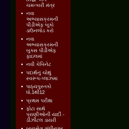
ચમત્કારી મંત્ર
નવા
અભ્યાસક્રમની
પીડીએફ બૂકો
ડાઉનલોડ કરો
નવા
અભ્યાસક્રમની
બુક્સ પીડીએફ
ફાઇલમાં
નવી કેબિનેટ
પદાર્થનું ચોથું
સ્વરૂપ-પ્લાઝમા
પાઠ્યપુસ્તકો
ધો.1થી12
પ્રથમ પરીક્ષા
ફોટા સાથે
પ્રાણીઓની યાદી -
ડીઝીટલ ડાયરી
બાયસેગ ગાંધીનગર