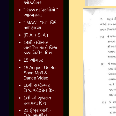
ઓક્ટોબર
" સત્યના પ્રયોગો "
આત્મકથા
" MAA" -"મા" -વિષે
pdf ફાઇલ
(F. A. / S. A )
14મી નવેમ્બર-
બાળદિન અને વિશ્વ
ડાયાબિટીસ દિન
15 ઑગસ્ટ
15 August Useful
Song Mp3 &
Dance Video
16મી સપ્ટેમ્બર
વિશ્વ ઓઝોન દિન
1લી -મે ગુજરાત
સ્થાપના દિન
21 ફેબ્રુઆરી -
વિશ્વ માતૃદિન