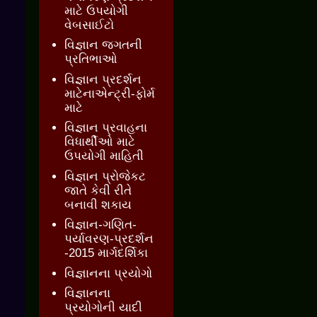
માટે ઉપયોગી
વેબસાઈટો
વિજ્ઞાન જગતની
પ્રતિભાઓ
વિજ્ઞાન પ્રદર્શન
માટેનાએન્ટ્રી-ફોર્મ
માટે
વિજ્ઞાન પ્રવાહના
વિધાર્થીઓ માટે
ઉપયોગી માહિતી
વિજ્ઞાન પ્રોજેકટ
જાતે કેવી રીતે
બનાવી શકાય
વિજ્ઞાન-ગણિત-
પર્યાવરણ-પ્રદર્શન
-2015 માર્ગદર્શિકા
વિજ્ઞાનના પ્રયોગો
વિજ્ઞાનના
પ્રયોગોની યાદી