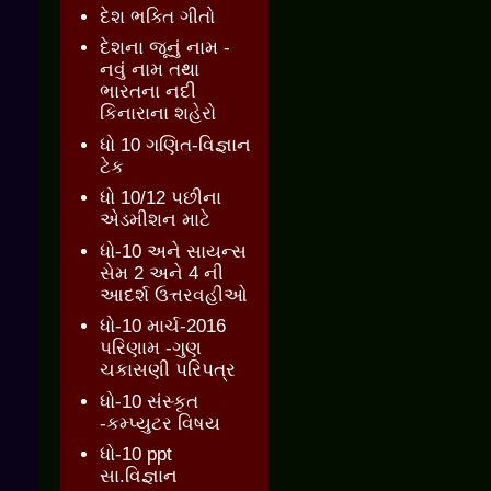
દેશ ભક્તિ ગીતો
દેશના જૂનું નામ -
નવું નામ તથા
ભારતના નદી
કિનારાના શહેરો
ધો 10 ગણિત-વિજ્ઞાન
ટેક
ધો 10/12 પછીના
એડમીશન માટે
ધો-10 અને સાયન્સ
સેમ 2 અને 4 ની
આદર્શ ઉત્તરવહીઓ
ધો-10 માર્ચ-2016
પરિણામ -ગુણ
ચકાસણી પરિપત્ર
ધો-10 સંસ્કૃત
-કમ્પ્યુટર વિષય
ધો-10 ppt
સા.વિજ્ઞાન