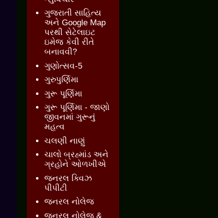
ગુજરાતી સાહિત્ય
અને Google Map
પરથી સેટેલાઇટ
ઇમેજ કેવી રીતે
બનાવવી?
ગુણોત્સવ-5
ગુરુપુર્ણિમા
ગુરૂ પૂર્ણિમા
ગુરૂ પૂર્ણિમા - જાણો
જીવનમાં ગુરૂનું
મહત્વ
ચલણી નાણું
ચાલો બ્રહ્માંડ અને
ગ્રહોને ઓળખીએ
જનરલ ક્વિઝ
પીપીટી
જનરલ નોલેજ
જનરલ નોલેજ &