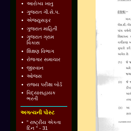
આરોગ્ય ખાતુ
ગુજરાત ગૌ.સે.પ.
એજ્યુસફર
ગુજરાત માહિતી
ગુજરાત ગ્રામ
વિકાસ
શિક્ષણ વિભાગ
રોજગાર સમાચાર
જીસ્વાન
ઓજસ
રાજ્ય પરીક્ષા બોર્ડ
વિદ્યાસહાયક
ભરતી
અગત્યની પોસ્ટ
" રાષ્ટ્રીય એકતા
દિન " - 31