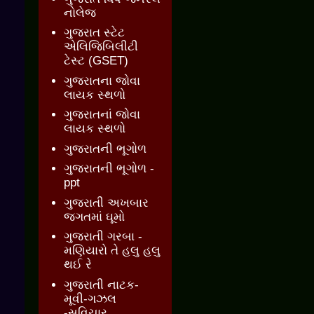
નોલેજ
ગુજરાત સ્ટેટ
એલિજિબિલીટી
ટેસ્ટ (GSET)
ગુજરાતના જોવા
લાયક સ્થળો
ગુજરાતનાં જોવા
લાયક સ્થળો
ગુજરાતની ભૂગોળ
ગુજરાતની ભૂગોળ -
ppt
ગુજરાતી અખબાર
જગતમાં ઘૂમો
ગુજરાતી ગરબા -
મણિયારો તે હલુ હલુ
થઈ રે
ગુજરાતી નાટક-
મૂવી-ગઝલ
-સુવિચાર