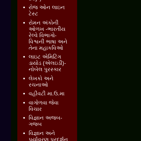
રોજ ઓન લાઇન
ટેસ્ટ
રોમન અંકોની
ઓળખ -ભારતીય
રેલ્વે વિભાગો-
વિશ્વની ભાષા અને
તેના મહાકવિઓ
લાઇટ એમિટિંગ
ડાયોડ (એલઇડી)-
નોબેલ પુરસ્કાર
લેખકો અને
રચનાઓ
વહીવટી મા.ઉ.મા
વાગોળવા જેવા
વિચાર
વિજ્ઞાન અજબ-
ગજબ
વિજ્ઞાન અને
પર્યાવરણ પ્રદર્શન