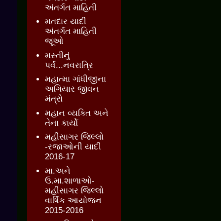
અંતર્ગત માહિતી
મતદાર યાદી
અંતર્ગત માહિતી
જૂઓ
મસ્તીનું
પર્વ...નવરાત્રિ
મહાત્મા ગાંધીજીના
અગિયાર જીવન
મંત્રો
મહાન વ્યક્તિ અને
તેના કાર્યો
મહીસાગર જિલ્લો
-રજાઓની યાદી
2016-17
મા.અને
ઉ.મા.શાળાઓ-
મહીસાગર જિલ્લો
વાર્ષિક આયોજન
2015-2016