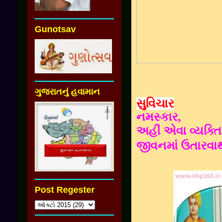
Gunotsav
ગુજરાતનું હવામાન
સુવિચાર
નમસ્કાર
,
અહીં એવા વ્યક્તિ
જીવનમાં
ઉતારવા
Post Regester