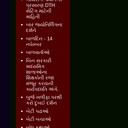
પ્રસારણ DTH
સેટિંગ માટેની
માહિતી
બાર જ્‍યોતિર્લિંગના
દર્શને
બાળદિન - 14
નવેમ્બર
બાળવાર્તાઓ
બિન સરકારી
માધ્યમિક
શાળાઓના
શિક્ષકોની રજા
મંજૂર કરવાની
કાર્યપધ્ધતિ અંગે.
બુર્જ ખલીફા પરથી
કરો દુબઈ દર્શન
બેટી પઢાઓ
બેટી બચાઓ
બોધ કથાઓ