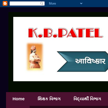
Home
શિક્ષક વિભાગ
વિદ્યાર્થી વિભાગ