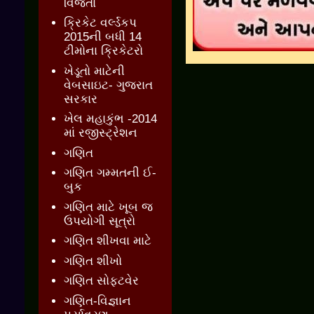
વિજેતા
ક્રિકેટ વર્લ્ડકપ
2015ની બધી 14
ટીમોના ક્રિકેટરો
ખેડૂતો માટેની
વેબસાઇટ- ગુજરાત
સરકાર
ખેલ મહાકુંભ -2014
માં રજીસ્ટ્રેશન
ગણિત
ગણિત ગમ્મતની ઈ-
બુક
ગણિત માટે ખૂબ જ
ઉપયોગી સૂત્રો
ગણિત શીખવા માટે
ગણિત શીખો
ગણિત સોફ્ટવેર
ગણિત-વિજ્ઞાન