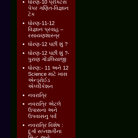
ધોરણ-10 પ્રેક્ટિસ
પેપર ગણિત-વિજ્ઞાન
ટેક
ધોરણ-11-12
વિજ્ઞાન પ્રવાહ –
રસાયણશાસ્ત્ર
ધોરણ-12 પછી શું ?
ધોરણ-12 પછી શું ?-
પુરાણ ગોંડલિયાજી
ધોરણ:- 11 અને 12
Science માટે ખાસ
એન્ડ્રોઈડ
એપ્લીકેશન
નવરાત્રિ
નવરાત્રિ એટલે
ઉપાસના અને
ઉપવાસનુ પર્વ
નવરાત્રિ વિશેષ :
દુર્ગા સપ્તશતીના
સિદ્ધ અને