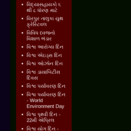
વિદ્યાસહાયકો ૬
થી ૮ ધોરણ માટે
વિરપુર તાલુકા યુથ
ફ્રેસ્ટિવલ
વિવિધ ધ્વજનો
વિશાળ ભંડાર
વિશ્વ આરોગ્ય દિન
વિશ્વ એઇડ્સ દિન
વિશ્વ ઓઝોન દિન
વિશ્વ ડાયાબિટીસ
દિવસ
વિશ્વ પર્યાવરણ દિન
વિશ્વ પર્યાવરણ દિન
- World
Environment Day
વિશ્વ પૃથ્વી દિન -
22મી એપ્રિલ
વિશ્વ યોગ દિન -