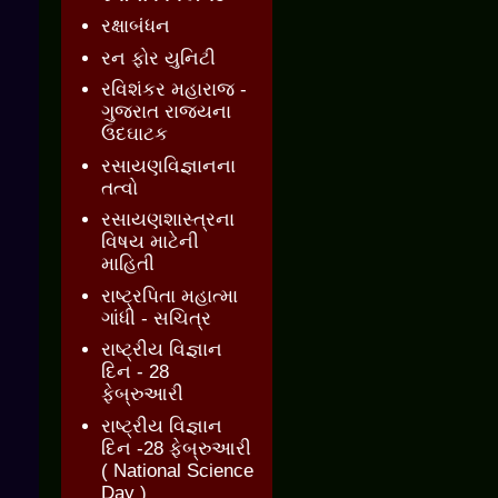
રક્ષાબંધન
રન ફોર યુનિટી
રવિશંકર મહારાજ -
ગુજરાત રાજ્યના
ઉદઘાટક
રસાયણવિજ્ઞાનના
તત્વો
રસાયણશાસ્ત્રના
વિષય માટેની
માહિતી
રાષ્ટ્રપિતા મહાત્મા
ગાંધી - સચિત્ર
રાષ્ટ્રીય વિજ્ઞાન
દિન - 28
ફેબ્રુઆરી
રાષ્ટ્રીય વિજ્ઞાન
દિન -28 ફેબ્રુઆરી
( National Science
Day )