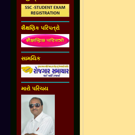
શૈક્ષણિક પરિપત્રો
સામયિક
મારો પરિચય