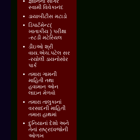
જ્ઞાાનનો સાગર
સ્વામી વિવેકાનંદ
ડાયાબીટીસ મટાડો
ડિપાર્ટમેન્ટ(
ખાતાકીય ) પરીક્ષા
-સ્ટડી મટેરિયલ
ડીઇઓ શ્રી
વાય.એચ.પટેલ સર
-રયોલી ડાયનોસોર
પાર્ક
તમારા ગામની
માહિતી તથા
હવામાન ઓન
લાઇન મેળવો
તમારા તાલુકાનાં
વરસાદની માહિતી
તમારા હાથમાં
દુનિયાનાં દેશો અને
તેનાં રાષ્ટ્રધ્વજોની
ઓળખ