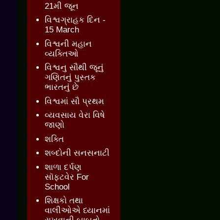
21મી જૂન
વિશ્વગ્રાહક દિન -
15 March
વિશ્વની મહાન
વ્યક્તિઓ
વિશ્વનુ સૌથી જૂનું
ગણિતનું પુસ્તક
ભારતનું છે
વિશ્વમાં સૌ પ્રથમ
વ્યવસાય વેરા વિષે
જાણો
શક્તિ
શબ્દોની સનસનાટી
શાળા દર્પણ
સૉફ્ટવેર For
School
શિક્ષકો તથા
વાલીઓએ ધ્યાનમાં