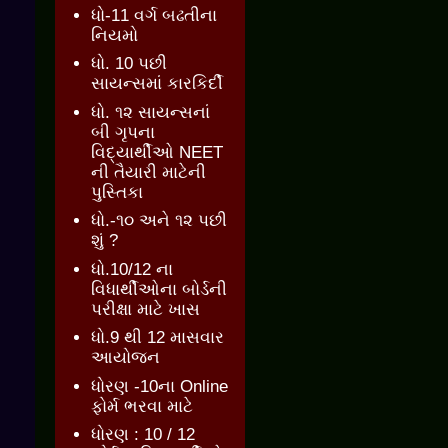
ધો-11 વર્ગ બઢતીના
નિયમો
ધો. 10 પછી
સાયન્સમાં કારકિર્દી
ધો. ૧૨ સાયન્સનાં
બી ગૃપના
વિદ્યાર્થીઓ NEET
ની તૈયારી માટેની
પુસ્તિકા
ધો.-૧૦ અને ૧૨ પછી
શું ?
ધો.10/12 ના
વિધાર્થીઓના બોર્ડની
પરીક્ષા માટે ખાસ
ધો.9 થી 12 માસવાર
આયોજન
ધોરણ -10ના Online
ફોર્મ ભરવા માટે
ધોરણ : 10 / 12