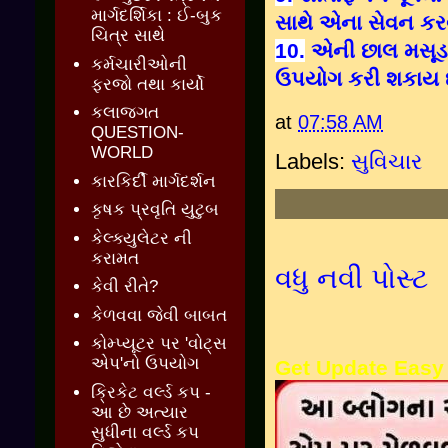
માર્ગદર્શિકા : ઈ-બુક
સાથે એના સેવન કર
ચિત્ર સાથે
10.
એની છાલ મસૂડા 
કર્મચારીઓની
ઉપયોગ કરી શકાય છ
ફરજો તથા કાર્યો
કલાજગત
at
07:58 AM
QUESTION-
WORLD
Labels:
સુવિચાર
કારકિર્દી માર્ગદર્શન
કૃષક પ્રવૃતિ યુટુબ
કેલ્ક્યુલેટર ની
કરામત
વધુ નવી પોસ્ટ
કેવી રીતે?
કેળવવા જેવી બાબત
કોમ્પ્યૂટર પર 'વોટ્સ
એપ'નો ઉપયોગ
Get Update Easy
ક્રિકેટ વર્લ્ડ કપ -
આ છે અત્યાર
સુધીના વર્લ્ડ કપ