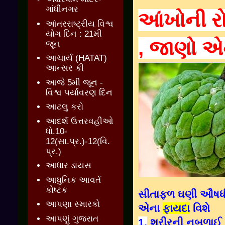
ગાંધીનગર
આંખોની રો
આંતરરાષ્ટ્રીય વિશ્વ
યોગ દિન : 21મી
, જાણો એ
જૂન
આચાર્ય (HATAT)
આન્સર કી
આજે 5મી જૂન -
વિશ્વ પર્યાવરણ દિન
આટલુ કરો
આદર્શ ઉત્તરવહીઓ
ધો.10-
12(સા.પ્ર.)-12(વિ.
પ્ર.)
આધાર ડાયસ
આધુનિક આવર્ત
કોષ્ટક
સીતાફળ ઘણી ઔષધી
આપણા સ્મારકો
એના
ફાયદા
વિશે
આપણું ગુજરાત
1.
શરીરની નબળાઈ ,