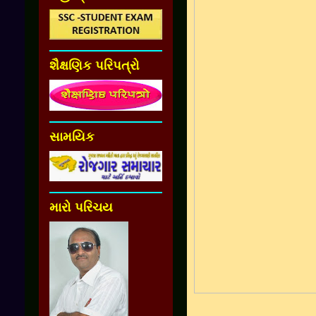
શૈક્ષણિક પરિપત્રો
સામયિક
મારો પરિચય