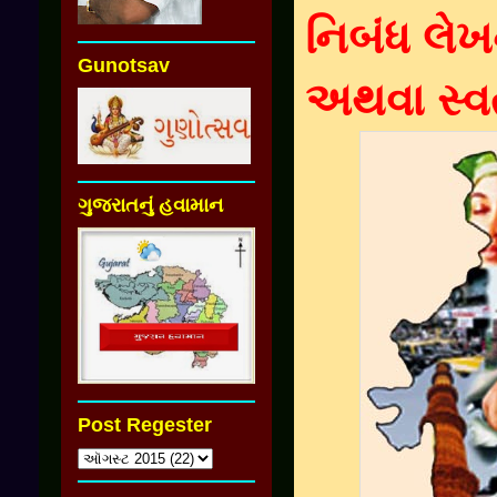
નિબંધ લે
Gunotsav
અથવા સ્વત
ગુજરાતનું હવામાન
Post Regester