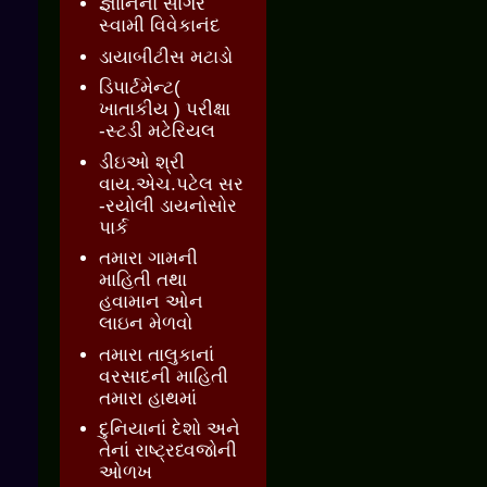
જ્ઞાાનનો સાગર
સ્વામી વિવેકાનંદ
ડાયાબીટીસ મટાડો
ડિપાર્ટમેન્ટ(
ખાતાકીય ) પરીક્ષા
-સ્ટડી મટેરિયલ
ડીઇઓ શ્રી
વાય.એચ.પટેલ સર
-રયોલી ડાયનોસોર
પાર્ક
તમારા ગામની
માહિતી તથા
હવામાન ઓન
લાઇન મેળવો
તમારા તાલુકાનાં
વરસાદની માહિતી
તમારા હાથમાં
દુનિયાનાં દેશો અને
તેનાં રાષ્ટ્રધ્વજોની
ઓળખ