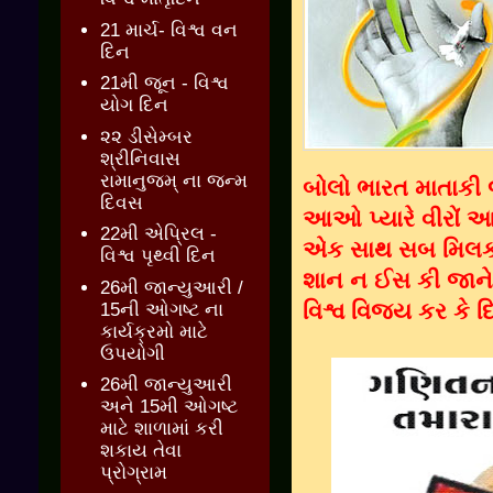
21 માર્ચ- વિશ્વ વન
દિન
21મી જૂન - વિશ્વ
યોગ દિન
૨૨ ડીસેમ્બર
શ્રીનિવાસ
રામાનુજમ્ ના જન્મ
બોલો ભારત માતાકી જ
દિવસ
આઓ પ્યારે વીરોં આ
22મી એપ્રિલ -
એક સાથ સબ મિલકર ગ
વિશ્વ પૃથ્વી દિન
શાન ન ઈસ કી જાને 
26મી જાન્યુઆરી /
વિશ્વ વિજય કર કે દિ
15ની ઓગષ્ટ ના
કાર્યક્રમો માટે
ઉપયોગી
26મી જાન્યુઆરી
અને 15મી ઓગષ્ટ
માટે શાળામાં કરી
શકાય તેવા
પ્રોગ્રામ