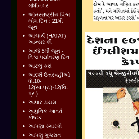
ગાંધીનગર
આંતરરાષ્ટ્રીય વિશ્વ
યોગ દિન : 21મી
જૂન
આચાર્ય (HATAT)
આન્સર કી
આજે 5મી જૂન -
વિશ્વ પર્યાવરણ દિન
આટલુ કરો
આદર્શ ઉત્તરવહીઓ
ધો.10-
12(સા.પ્ર.)-12(વિ.
પ્ર.)
આધાર ડાયસ
આધુનિક આવર્ત
કોષ્ટક
આપણા સ્મારકો
આપણું ગુજરાત