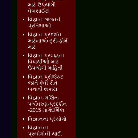
માટે ઉપયોગી
વેબસાઈટો
વિજ્ઞાન જગતની
પ્રતિભાઓ
વિજ્ઞાન પ્રદર્શન
માટેનાએન્ટ્રી-ફોર્મ
માટે
વિજ્ઞાન પ્રવાહના
વિધાર્થીઓ માટે
ઉપયોગી માહિતી
વિજ્ઞાન પ્રોજેકટ
જાતે કેવી રીતે
બનાવી શકાય
વિજ્ઞાન-ગણિત-
પર્યાવરણ-પ્રદર્શન
-2015 માર્ગદર્શિકા
વિજ્ઞાનના પ્રયોગો
વિજ્ઞાનના
પ્રયોગોની યાદી