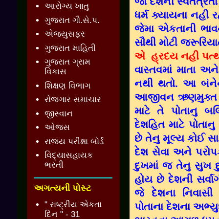
જો દેશની સ્વતંત્
આરોગ્ય ખાતુ
ધર્મ ક્યાયના નહી 
ગુજરાત ગૌ.સે.પ.
જેમા એકતાની ભાવ
એજ્યુસફર
સૌથી મોટી જરૂરિયા
ગુજરાત માહિતી
એ હ્રદય નહી પત્થર
ગુજરાત ગ્રામ
વાસ્તવમાં માતા અને
વિકાસ
નથી થતો. આ બંનેન
શિક્ષણ વિભાગ
આજીવન ઋણમુક્ત નથ
રોજગાર સમાચાર
માટે તે પોતાનુ 
જીસ્વાન
દેશહિત માટે પોતાનુ
ઓજસ
છે તેનુ મૂલ્ય કોઈ 
રાજ્ય પરીક્ષા બોર્ડ
દેશ સેવા અને પરોપ
વિદ્યાસહાયક
દુખમાં જ તેનુ સુખ 
ભરતી
હોય છે દેશની સર્વા
અગત્યની પોસ્ટ
જે દેશના નિવાસી 
" રાષ્ટ્રીય એકતા
પોતાના દેશના અભ્
દિન " - 31