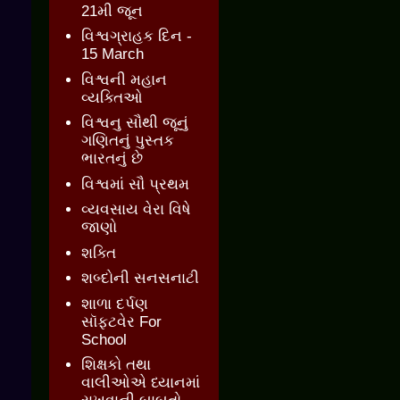
21મી જૂન
વિશ્વગ્રાહક દિન -
15 March
વિશ્વની મહાન
વ્યક્તિઓ
વિશ્વનુ સૌથી જૂનું
ગણિતનું પુસ્તક
ભારતનું છે
વિશ્વમાં સૌ પ્રથમ
વ્યવસાય વેરા વિષે
જાણો
શક્તિ
શબ્દોની સનસનાટી
શાળા દર્પણ
સૉફ્ટવેર For
School
શિક્ષકો તથા
વાલીઓએ ધ્યાનમાં