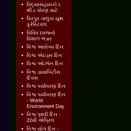
વિદ્યાસહાયકો ૬
થી ૮ ધોરણ માટે
વિરપુર તાલુકા યુથ
ફ્રેસ્ટિવલ
વિવિધ ધ્વજનો
વિશાળ ભંડાર
વિશ્વ આરોગ્ય દિન
વિશ્વ એઇડ્સ દિન
વિશ્વ ઓઝોન દિન
વિશ્વ ડાયાબિટીસ
દિવસ
વિશ્વ પર્યાવરણ દિન
વિશ્વ પર્યાવરણ દિન
- World
Environment Day
વિશ્વ પૃથ્વી દિન -
22મી એપ્રિલ
વિશ્વ યોગ દિન -