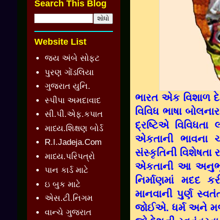
Search This Blog
Website List
જય અંબે સોફ્ટ
પુરણ ગોંડલિયા
ગુજરાત યુનિ.
ભારત એક વિશાળ દેશ
સ્પીપા અમદાવાદ
વિવિધ ભાષા બોલનાર
સી.પી.એફ.કપાત
દ્રષ્ટિએ વિવિધત
માધ્ય.શિક્ષણ બોર્ડ
એકતાની ભાવના ચ
R.I.Jadeja.Com
સંસ્કૃતિની વિશેષતા 
માધ્ય.પરિપત્રો
એકતાની આ અનુભૂ
પાન કાર્ડ માટે
નિર્માણમાં મદદ 
ઇ બુક માટે
માનવાની પુર્ણ સ્વ
એસ.ટી.નિગમ
જોઈએ. ધર્મ અને મજહ
વાન્ચે ગુજરાત