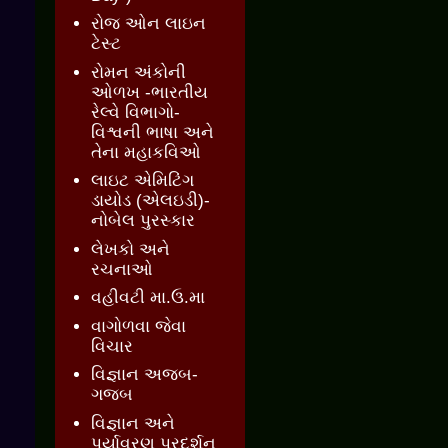
રોજ ઓન લાઇન
ટેસ્ટ
રોમન અંકોની
ઓળખ -ભારતીય
રેલ્વે વિભાગો-
વિશ્વની ભાષા અને
તેના મહાકવિઓ
લાઇટ એમિટિંગ
ડાયોડ (એલઇડી)-
નોબેલ પુરસ્કાર
લેખકો અને
રચનાઓ
વહીવટી મા.ઉ.મા
વાગોળવા જેવા
વિચાર
વિજ્ઞાન અજબ-
ગજબ
વિજ્ઞાન અને
પર્યાવરણ પ્રદર્શન