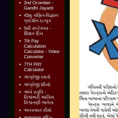
2nd Ocomber -
Gandhi Jayanti
43મુ ગણિત-વિજ્ઞાન
પ્રદર્શન ઇ-બુક
5મી સપ્ટેમ્બર -
શિક્ષક દિન
7th Pay
Calculation
Calculator - Video
Converter
7TH PAY
Calculator
અંગ્રેજી રમતો
અંગ્રેજી શીખો
અંબે સ્તુતિ -
વિશ્વંભરી અખિલ
વિશ્વતણી જનેતા
અકસ્માત વીમો
અક્ષરધામ મંદિર-