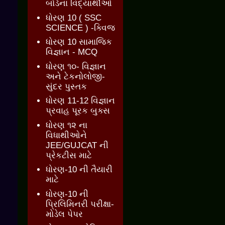
બોર્ડના વિદ્યાર્થીઓ
ધોરણ 10 ( SSC
SCIENCE ) -ક્વિજ
ધોરણ 10 સામાજિક
વિજ્ઞાન - MCQ
ધોરણ ૧૦- વિજ્ઞાન
અને ટેકનોલોજી-
સુંદર પુસ્તક
ધોરણ 11-12 વિજ્ઞાન
પ્રવાહ પૂરક બુક્સ
ધોરણ ૧૨ ના
વિધાથીઓને
JEE/GUJCAT ની
પ્રેકટીસ માટે
ધોરણ-10 ની તૈયારી
માટે
ધોરણ-10 ની
પ્રિલિમિનરી પરીક્ષા-
મોડેલ પેપર