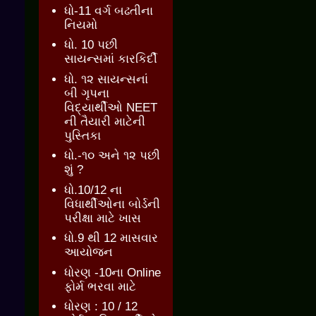
ધો-11 વર્ગ બઢતીના
નિયમો
ધો. 10 પછી
સાયન્સમાં કારકિર્દી
ધો. ૧૨ સાયન્સનાં
બી ગૃપના
વિદ્યાર્થીઓ NEET
ની તૈયારી માટેની
પુસ્તિકા
ધો.-૧૦ અને ૧૨ પછી
શું ?
ધો.10/12 ના
વિધાર્થીઓના બોર્ડની
પરીક્ષા માટે ખાસ
ધો.9 થી 12 માસવાર
આયોજન
ધોરણ -10ના Online
ફોર્મ ભરવા માટે
ધોરણ : 10 / 12