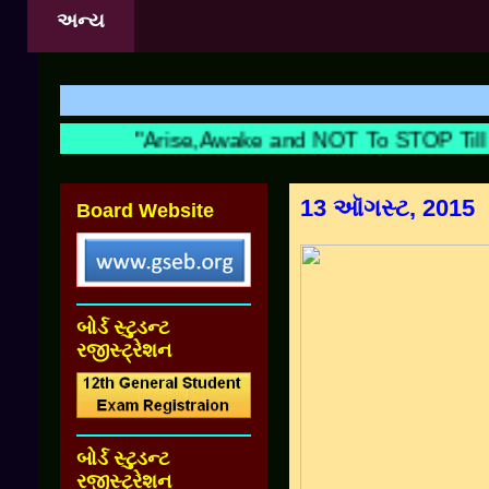
અન્ય
શ
"Arise,Awake and NOT To STOP Till T
13 ઑગસ્ટ, 2015
Board Website
બોર્ડ સ્ટુડન્ટ
રજીસ્ટ્રેશન
બોર્ડ સ્ટુડન્ટ
રજીસ્ટ્રેશન