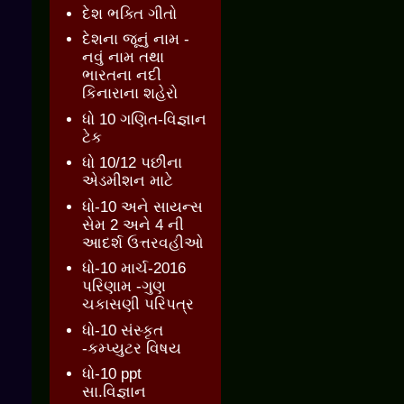
દેશ ભક્તિ ગીતો
દેશના જૂનું નામ -
નવું નામ તથા
ભારતના નદી
કિનારાના શહેરો
ધો 10 ગણિત-વિજ્ઞાન
ટેક
ધો 10/12 પછીના
એડમીશન માટે
ધો-10 અને સાયન્સ
સેમ 2 અને 4 ની
આદર્શ ઉત્તરવહીઓ
ધો-10 માર્ચ-2016
પરિણામ -ગુણ
ચકાસણી પરિપત્ર
ધો-10 સંસ્કૃત
-કમ્પ્યુટર વિષય
ધો-10 ppt
સા.વિજ્ઞાન