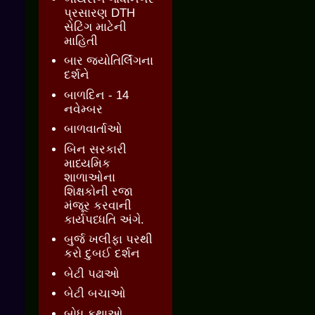
પ્રસારણ DTH
સેટિંગ માટેની
માહિતી
બાર જ્‍યોતિર્લિંગના
દર્શને
બાળદિન - 14
નવેમ્બર
બાળવાર્તાઓ
બિન સરકારી
માધ્યમિક
શાળાઓના
શિક્ષકોની રજા
મંજૂર કરવાની
કાર્યપધ્ધતિ અંગે.
બુર્જ ખલીફા પરથી
કરો દુબઈ દર્શન
બેટી પઢાઓ
બેટી બચાઓ
બોધ કથાઓ