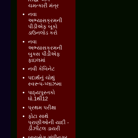
ચમત્કારી મંત્ર
નવા
અભ્યાસક્રમની
પીડીએફ બૂકો
ડાઉનલોડ કરો
નવા
અભ્યાસક્રમની
બુક્સ પીડીએફ
ફાઇલમાં
નવી કેબિનેટ
પદાર્થનું ચોથું
સ્વરૂપ-પ્લાઝમા
પાઠ્યપુસ્તકો
ધો.1થી12
પ્રથમ પરીક્ષા
ફોટા સાથે
પ્રાણીઓની યાદી -
ડીઝીટલ ડાયરી
બાયસેગ ગાંધીનગર