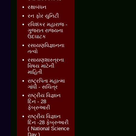
રક્ષાબંધન
રન ફોર યુનિટી
રવિશંકર મહારાજ -
ગુજરાત રાજ્યના
ઉદઘાટક
રસાયણવિજ્ઞાનના
તત્વો
રસાયણશાસ્ત્રના
વિષય માટેની
માહિતી
રાષ્ટ્રપિતા મહાત્મા
ગાંધી - સચિત્ર
રાષ્ટ્રીય વિજ્ઞાન
દિન - 28
ફેબ્રુઆરી
રાષ્ટ્રીય વિજ્ઞાન
દિન -28 ફેબ્રુઆરી
( National Science
Day )