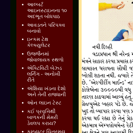
આલ્બર્ટ
આઇનસ્ટાઇનના ૧૦
અદભૂત બોધપાઠ
આવડતને પરિપક્વ
બનાવો
ઇન્કમ ટેક્ષ
કેલ્ક્યુલેટર
ઉજ્જૈનમાં
જોવાલાયક સ્થળો
એક્ટિવિટી બેઝ્ડ
લર્નિંગ - અનોખી
રીતે
એશિયા ખંડના દેશો
અને તેની રાજધાની
ઓન લાઇન ટેસ્ટ
કઈ પ્રવૃત્તિથી
બાળકની મેમરી
ડેવલપ કરાય?
કમ્પ્યુટર ચિત્રમય