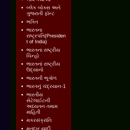
બ્લેક બોક્સ અને
ગુજરાતી ફૉન્ટ
ભક્તિ
ભારતના
રાષ્ટ્રપતિ(Presiden
t of India)
ભારતના રાષ્ટ્રીય
ચિન્હો
ભારતનાં રાષ્ટ્રીય
ઉદ્યાનો
ભારતની ભૂગોળ
ભારતનું ચંદ્રયાન-1
ભારતીય
સેટેલાઈટની
અધ્યતન તમામ
માહિતી
મકરસંક્રાંતિ
મતદાર યાદી