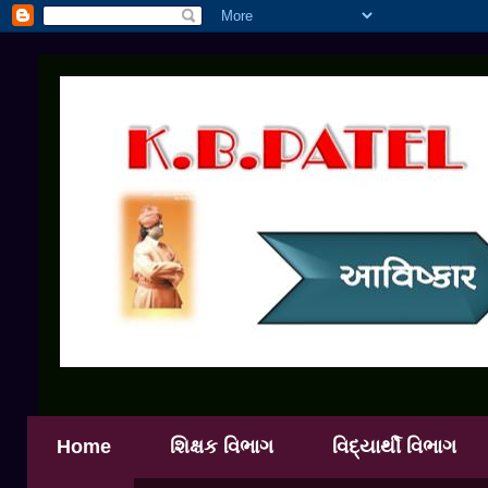
Home
શિક્ષક વિભાગ
વિદ્યાર્થી વિભાગ