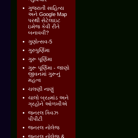
ગુજરાતી સાહિત્ય
અને Google Map
પરથી સેટેલાઇટ
ઇમેજ કેવી રીતે
બનાવવી?
ગુણોત્સવ-5
ગુરુપુર્ણિમા
ગુરૂ પૂર્ણિમા
ગુરૂ પૂર્ણિમા - જાણો
જીવનમાં ગુરૂનું
મહત્વ
ચલણી નાણું
ચાલો બ્રહ્માંડ અને
ગ્રહોને ઓળખીએ
જનરલ ક્વિઝ
પીપીટી
જનરલ નોલેજ
જનરલ નોલેજ &