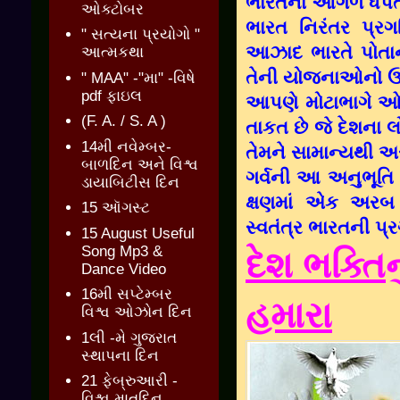
ભારતના આગળ ધપતા
ઓક્ટોબર
ભારત નિરંતર પ્ર
" સત્યના પ્રયોગો "
આઝાદ ભારતે પોતાની
આત્મકથા
તેની યોજનાઓનો ઉ
" MAA" -"મા" -વિષે
pdf ફાઇલ
આપણે મોટાભાગે ઓ
(F. A. / S. A )
તાકત છે જે દેશના
14મી નવેમ્બર-
તેમને સામાન્યથી અ
બાળદિન અને વિશ્વ
ગર્વની આ અનુભૂતિ
ડાયાબિટીસ દિન
ક્ષણમાં એક અરબ 
15 ઑગસ્ટ
સ્વતંત્ર ભારતની પ્
15 August Useful
Song Mp3 &
દેશ ભક્તિન
Dance Video
16મી સપ્ટેમ્બર
હમારા
વિશ્વ ઓઝોન દિન
1લી -મે ગુજરાત
સ્થાપના દિન
21 ફેબ્રુઆરી -
વિશ્વ માતૃદિન