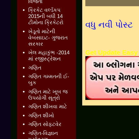
વિજેતા
ક્રિકેટ વર્લ્ડકપ
2015ની બધી 14
ટીમોના ક્રિકેટરો
વધુ નવી પોસ્ટ
ખેડૂતો માટેની
વેબસાઇટ- ગુજરાત
સરકાર
Get Update Easy
ખેલ મહાકુંભ -2014
માં રજીસ્ટ્રેશન
ગણિત
ગણિત ગમ્મતની ઈ-
બુક
ગણિત માટે ખૂબ જ
ઉપયોગી સૂત્રો
ગણિત શીખવા માટે
ગણિત શીખો
ગણિત સોફ્ટવેર
ગણિત-વિજ્ઞાન