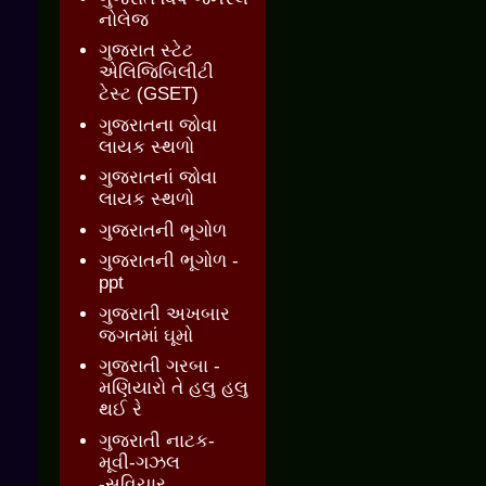
નોલેજ
ગુજરાત સ્ટેટ
એલિજિબિલીટી
ટેસ્ટ (GSET)
ગુજરાતના જોવા
લાયક સ્થળો
ગુજરાતનાં જોવા
લાયક સ્થળો
ગુજરાતની ભૂગોળ
ગુજરાતની ભૂગોળ -
ppt
ગુજરાતી અખબાર
જગતમાં ઘૂમો
ગુજરાતી ગરબા -
મણિયારો તે હલુ હલુ
થઈ રે
ગુજરાતી નાટક-
મૂવી-ગઝલ
-સુવિચાર