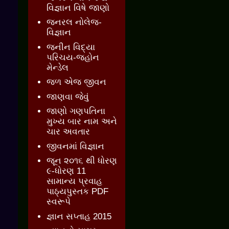
વિજ્ઞાન વિષે જાણો
જનરલ નોલેજ-
વિજ્ઞાન
જનીન વિદ્યા
પરિચય-જ્હોન
મેન્ડેલ
જળ એજ જીવન
જાણવા જેવું
જાણો ગણપતિના
મુખ્ય બાર નામ અને
ચાર અવતાર
જીવનમાં વિજ્ઞાન
જૂન ૨૦૧૬ થી ધોરણ
૯-ધોરણ 11
સામાન્ય પ્રવાહ
પાઠ્યપુસ્તક PDF
સ્વરૂપે
જ્ઞાન સપ્તાહ 2015