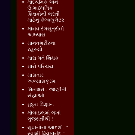
માધ્યમિક અને
ઉ.માધ્યમિક
શિક્ષકોની ભરતી
માટેનું કેલ્ક્યુલેટર
માનવ રંગસૂત્રોનો
અભ્યાસ
માનવશરીરનાં
રહસ્યો
મારા મતે શિક્ષક
મારો પરિચય
માસવાર
અભ્યાસક્રમ
મિતાક્ષરો - જાણીતી
સંજ્ઞાઓ
મુદ્રા વિજ્ઞાન
મોબાઇલમાં લખો
ગુજરાતીથી !
યુવાનોના આદર્શ - "
સ્વામી વિવેકાનંદ "