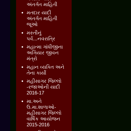
અંતર્ગત માહિતી
મતદાર યાદી
અંતર્ગત માહિતી
જૂઓ
મસ્તીનું
પર્વ...નવરાત્રિ
મહાત્મા ગાંધીજીના
અગિયાર જીવન
મંત્રો
મહાન વ્યક્તિ અને
તેના કાર્યો
મહીસાગર જિલ્લો
-રજાઓની યાદી
2016-17
મા.અને
ઉ.મા.શાળાઓ-
મહીસાગર જિલ્લો
વાર્ષિક આયોજન
2015-2016