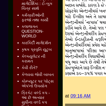
માર્ગદર્શિકા : ઈ-બુક
ચિત્ર સાથે
કર્મચારીઓની
ફરજો તથા કાર્યો
કલાજગત
QUESTION-
WORLD
કારકિર્દી માર્ગદર્શન
કૃષક પ્રવૃતિ યુટુબ
કેલ્ક્યુલેટર ની
કરામત
કેવી રીતે?
કેળવવા જેવી બાબત
કોમ્પ્યૂટર પર 'વોટ્સ
એપ'નો ઉપયોગ
ક્રિકેટ વર્લ્ડ કપ -
at
09:16 AM
આ છે અત્યાર
સુધીના વર્લ્ડ કપ