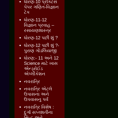
ધોરણ-10 પ્રેક્ટિસ
પેપર ગણિત-વિજ્ઞાન
ટેક
ધોરણ-11-12
વિજ્ઞાન પ્રવાહ –
રસાયણશાસ્ત્ર
ધોરણ-12 પછી શું ?
ધોરણ-12 પછી શું ?-
પુરાણ ગોંડલિયાજી
ધોરણ:- 11 અને 12
Science માટે ખાસ
એન્ડ્રોઈડ
એપ્લીકેશન
નવરાત્રિ
નવરાત્રિ એટલે
ઉપાસના અને
ઉપવાસનુ પર્વ
નવરાત્રિ વિશેષ :
દુર્ગા સપ્તશતીના
સિદ્ધ અને