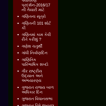
પર્યાવરણ
પ્રદર્શન-2016/17
ની તૈયારી માટે
ગણિતના સૂત્રો
ગણિતની 101 શોર્ટ
કી
ગણિતમાં કામ કેવી
રીતે કરીશું ?
ગણેશ ચતુર્થી
ગાંધી નિર્વાણદિન
ગાણિતિક
પારિભાષિક શબ્દો
ગીર રાષ્ટ્રીય
ઉદ્યાન અને
અભયારણ્ય
ગુજરાત રાજ્ય બાળ
અધિકાર દિન
ગુજરાત વિધાનસભા
ગુજરાત વિષે જનરલ