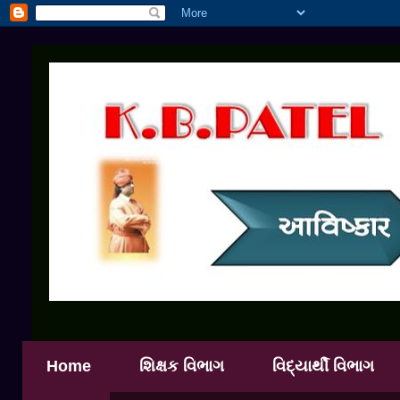
Home
શિક્ષક વિભાગ
વિદ્યાર્થી વિભાગ