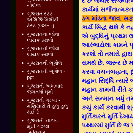
દે છે જ્યારે સર્જના
નોલેજ
કાર્યમાં સર્જનાત્મકત
ગુજરાત સ્ટેટ
ડગ માંડતા જાવ
, સ
એલિજિબિલીટી
ટેસ્ટ (GSET)
કાર્ય સિદ્ધ થશે કે નહ
ગુજરાતના જોવા
એ બુદ્ધિનું પ્રથમ 
લાયક સ્થળો
આરંભાયેલા કામને પૂર
ગુજરાતનાં જોવા
કરશો તો તમારો હાથ 
લાયક સ્થળો
સમર્થ છે. જરૂર છે મા
ગુજરાતની ભૂગોળ
કરવા વચનબદ્ધતા, દૃઢ 
ગુજરાતની ભૂગોળ -
ppt
મહાન સિદ્ધિ ત્યારે 
ગુજરાતી અખબાર
મહાન કામની રીતે ક
જગતમાં ઘૂમો
અને સન્માન બધું ત
ગુજરાતી ગરબા -
મણિયારો તે હલુ હલુ
કયું કાર્ય કરવાથી શ
થઈ રે
મુર્તિકારને મુર્તિ દ
ગુજરાતી નાટક-
પથ્થરમાં મુર્તિ છે 
મૂવી-ગઝલ
-સુવિચાર