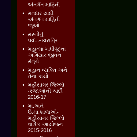
અંતર્ગત માહિતી
મતદાર યાદી
અંતર્ગત માહિતી
જૂઓ
મસ્તીનું
પર્વ...નવરાત્રિ
મહાત્મા ગાંધીજીના
અગિયાર જીવન
મંત્રો
મહાન વ્યક્તિ અને
તેના કાર્યો
મહીસાગર જિલ્લો
-રજાઓની યાદી
2016-17
મા.અને
ઉ.મા.શાળાઓ-
મહીસાગર જિલ્લો
વાર્ષિક આયોજન
2015-2016