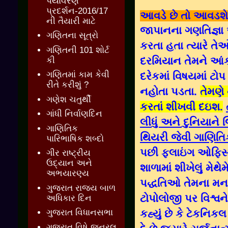
પર્યાવરણ
પ્રદર્શન-2016/17
આવડે છે તો આવડશ
ની તૈયારી માટે
જાપાનના ગણતિજ્ઞા 
ગણિતના સૂત્રો
કરતા હતા ત્યારે ત
ગણિતની 101 શોર્ટ
દરમિયાન તેમને આંકડ
કી
ગણિતમાં કામ કેવી
દરેકમાં વિષયમાં ટો
રીતે કરીશું ?
નહોતા પડતા.
તેમણે 
ગણેશ ચતુર્થી
કરતાં શીખવી દઇશ.
ગાંધી નિર્વાણદિન
લીધું અને દુનિયાને 
ગાણિતિક
થિયરી જેવી ગાણિતિ
પારિભાષિક શબ્દો
પછી ફલાઇંગ ઓફિસર 
ગીર રાષ્ટ્રીય
ઉદ્યાન અને
શાળામાં શીખેલું મે
અભયારણ્ય
પદ્ધતિઓ તેમના મનમ
ગુજરાત રાજ્ય બાળ
ટોપોલોજી પર વિશ્વન
અધિકાર દિન
કહ્યું છે કે ટેક
ગુજરાત વિધાનસભા
ગુજરાત વિષે જનરલ