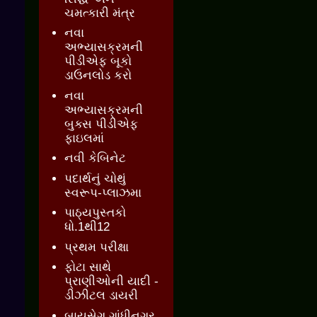
ચમત્કારી મંત્ર
નવા
અભ્યાસક્રમની
પીડીએફ બૂકો
ડાઉનલોડ કરો
નવા
અભ્યાસક્રમની
બુક્સ પીડીએફ
ફાઇલમાં
નવી કેબિનેટ
પદાર્થનું ચોથું
સ્વરૂપ-પ્લાઝમા
પાઠ્યપુસ્તકો
ધો.1થી12
પ્રથમ પરીક્ષા
ફોટા સાથે
પ્રાણીઓની યાદી -
ડીઝીટલ ડાયરી
બાયસેગ ગાંધીનગર