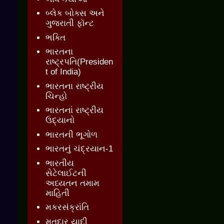
બ્લેક બોક્સ અને
ગુજરાતી ફૉન્ટ
ભક્તિ
ભારતના
રાષ્ટ્રપતિ(Presiden
t of India)
ભારતના રાષ્ટ્રીય
ચિન્હો
ભારતનાં રાષ્ટ્રીય
ઉદ્યાનો
ભારતની ભૂગોળ
ભારતનું ચંદ્રયાન-1
ભારતીય
સેટેલાઈટની
અધ્યતન તમામ
માહિતી
મકરસંક્રાંતિ
મતદાર યાદી