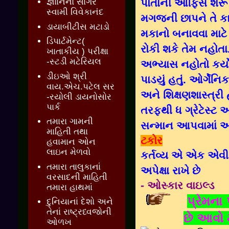
પોતાની ઓફિસ શરૂ 
જ્ઞાાનનો સાગર
સ્વામી વિવેકાનંદ
મગજની છાપને તે કા
ડાયાબીટીસ મટાડો
મકાનો બનાવવા માટે ફ
ડિપાર્ટમેન્ટ(
રોકી શકે તેમ નહોતા
ખાતાકીય ) પરીક્ષા
-સ્ટડી મટેરિયલ
અભ્યાસ નહોતો કર્યો 
ડીઇઓ શ્રી
પાડયું હતું. ઓર્ગેનિ
વાય.એચ.પટેલ સર
અને શિક્ષણશાસ્ત્રી 
-રયોલી ડાયનોસોર
પાર્ક
તરફથી ધ ગ્રેટેસ્ટ 
તમારા ગામની
સન્માન આપવામાં આવ
માહિતી તથા
ટકોર
હવામાન ઓન
લાઇન મેળવો
કર્તવ્ય એ એક એવી
તમારા તાલુકાનાં
અપેક્ષા રાખે છે
વરસાદની માહિતી
- ઓસ્કાર વાઇલ્ડ
તમારા હાથમાં
પ્રેમના
દુનિયાનાં દેશો અને
તેનાં રાષ્ટ્રધ્વજોની
છે આવો 
ઓળખ