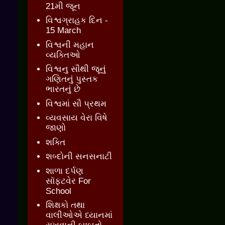
21મી જૂન
વિશ્વગ્રાહક દિન -
15 March
વિશ્વની મહાન
વ્યક્તિઓ
વિશ્વનુ સૌથી જૂનું
ગણિતનું પુસ્તક
ભારતનું છે
વિશ્વમાં સૌ પ્રથમ
વ્યવસાય વેરા વિષે
જાણો
શક્તિ
શબ્દોની સનસનાટી
શાળા દર્પણ
સૉફ્ટવેર For
School
શિક્ષકો તથા
વાલીઓએ ધ્યાનમાં