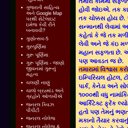
તમારા કામમાં સફળતા
ગુજરાતી સાહિત્ય
હોવી જોઇએ. તક ક
અને Google Map
તક ચોક્કસ હોય છે. 
પરથી સેટેલાઇટ
ઇમેજ કેવી રીતે
સન્માનથી લેવામાં આવ
બનાવવી?
કહેતાં કે જે તક મળ
ગુણોત્સવ-5
લેવી અને જે કંઇ મળ
ગુરુપુર્ણિમા
મહાન સફળતા છે. એ
ગુરૂ પૂર્ણિમા
પણ આવડત જ છે.
ગુરૂ પૂર્ણિમા - જાણો
તમારામાં વિશ્વાસ કરો
જીવનમાં ગુરૂનું
મહત્વ
ઇમ્પિરિયલ હોટલ, ટો
ચલણી નાણું
પાર્ક, કેનેડા અને સો
ચાલો બ્રહ્માંડ અને
૧૦૦૦થી વધુ નામાંક
ગ્રહોને ઓળખીએ
આર્કિટેક્ટ ફ્રેંક 
જનરલ ક્વિઝ
પીપીટી
હતો પણ તેમનું ભણત
જનરલ નોલેજ
મકાનો તૈયાર કરવાનુ
જનરલ નોલેજ &