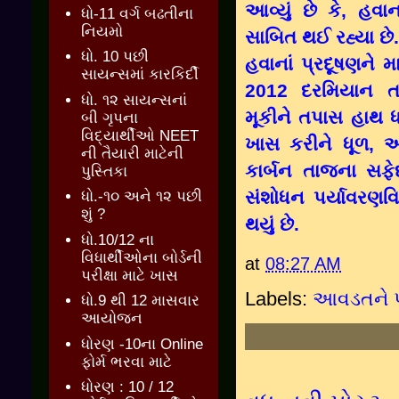
આવ્યું છે કે, હવા
ધો-11 વર્ગ બઢતીના
નિયમો
સાબિત થઈ રહ્યા છે.
ધો. 10 પછી
હવાનાં પ્રદૂષણને 
સાયન્સમાં કારકિર્દી
2012 દરમિયાન તા
ધો. ૧૨ સાયન્સનાં
મૂકીને તપાસ હાથ ધ
બી ગૃપના
વિદ્યાર્થીઓ NEET
ખાસ કરીને ધૂળ, ઓ
ની તૈયારી માટેની
કાર્બન તાજના સફે
પુસ્તિકા
સંશોધન પર્યાવરણવિજ
ધો.-૧૦ અને ૧૨ પછી
શું ?
થયું છે.
ધો.10/12 ના
વિધાર્થીઓના બોર્ડની
at
08:27 AM
પરીક્ષા માટે ખાસ
Labels:
આવડતને પ
ધો.9 થી 12 માસવાર
આયોજન
ધોરણ -10ના Online
ફોર્મ ભરવા માટે
ધોરણ : 10 / 12