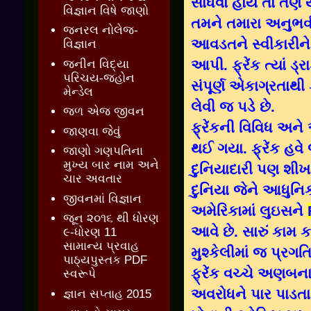
સાધવો હોય તો તેણે ય
વિજ્ઞાન વિષે જાણો
તમને તમારા અનુભવી 
જનરલ નોલેજ-
આવડતને સ્વીકારીને 
વિજ્ઞાન
આપી. ફ્રેંક ત્યાં 
જનીન વિદ્યા
પરિચય-જ્હોન
સંપૂર્ણ એકાગ્રતાથી
મેન્ડેલ
લેવી જ પડે છે.
જળ એજ જીવન
ફ્રેંકની વિવિધ અન
જાણવા જેવું
થઈ ગયા. ફ્રેંક હવે 
જાણો ગણપતિના
મુખ્ય બાર નામ અને
દુનિયાદારી પણ શી
ચાર અવતાર
દુનિયા જેને આધુનિક
જીવનમાં વિજ્ઞાન
અમેરિકામાં લુઇસને
જૂન ૨૦૧૬ થી ધોરણ
આવે છે. સારું કામ 
૯-ધોરણ 11
સામાન્ય પ્રવાહ
મુશ્કેલીમાં જ પ્ર
પાઠ્યપુસ્તક PDF
ફ્રેંક વચ્ચે અણબનાવ
સ્વરૂપે
અવરોધને પાર પાડતા
જ્ઞાન સપ્તાહ 2015