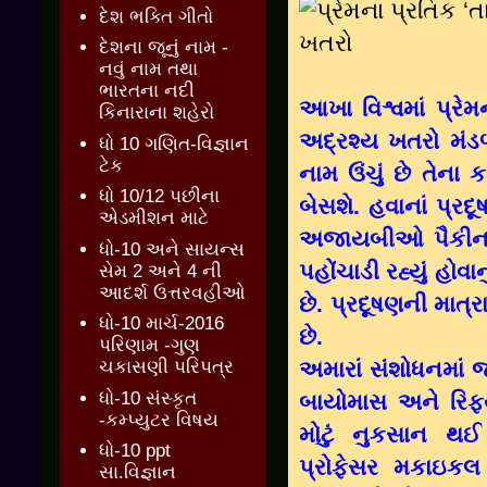
દેશ ભક્તિ ગીતો
દેશના જૂનું નામ -
નવું નામ તથા
ભારતના નદી
આખા વિશ્વમાં પ્ર
કિનારાના શહેરો
અદ્રશ્ય ખતરો મંડળા
ધો 10 ગણિત-વિજ્ઞાન
ટેક
નામ ઉંચું છે તેના
ધો 10/12 પછીના
બેસશે. હવાનાં પ્રદ
એડમીશન માટે
અજાયબીઓ પૈકીના
ધો-10 અને સાયન્સ
પહોંચાડી રહ્યું હો
સેમ 2 અને 4 ની
આદર્શ ઉત્તરવહીઓ
છે. પ્રદૂષણની માત
ધો-10 માર્ચ-2016
છે.
પરિણામ -ગુણ
અમારાં સંશોધનમાં જ
ચકાસણી પરિપત્ર
ધો-10 સંસ્કૃત
બાયોમાસ અને રિફ્
-કમ્પ્યુટર વિષય
મોટું નુકસાન થઈ ર
ધો-10 ppt
પ્રોફેસર મકાઇકલ 
સા.વિજ્ઞાન