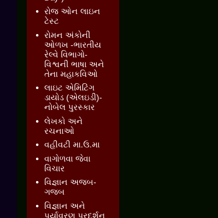
રોજ ઓન લાઇન
ટેસ્ટ
રોમન અંકોની
ઓળખ -ભારતીય
રેલ્વે વિભાગો-
વિશ્વની ભાષા અને
તેના મહાકવિઓ
લાઇટ એમિટિંગ
ડાયોડ (એલઇડી)-
નોબેલ પુરસ્કાર
લેખકો અને
રચનાઓ
વહીવટી મા.ઉ.મા
વાગોળવા જેવા
વિચાર
વિજ્ઞાન અજબ-
ગજબ
વિજ્ઞાન અને
પર્યાવરણ પ્રદર્શન