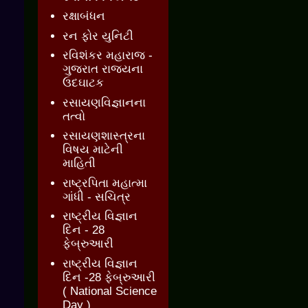
રક્ષાબંધન
રન ફોર યુનિટી
રવિશંકર મહારાજ -
ગુજરાત રાજ્યના
ઉદઘાટક
રસાયણવિજ્ઞાનના
તત્વો
રસાયણશાસ્ત્રના
વિષય માટેની
માહિતી
રાષ્ટ્રપિતા મહાત્મા
ગાંધી - સચિત્ર
રાષ્ટ્રીય વિજ્ઞાન
દિન - 28
ફેબ્રુઆરી
રાષ્ટ્રીય વિજ્ઞાન
દિન -28 ફેબ્રુઆરી
( National Science
Day )