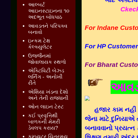
આલ્બર્ટ
Ckeck
આઇનસ્ટાઇનના ૧૦
અદભૂત બોધપાઠ
આવડતને પરિપક્વ
For Indane Cust
બનાવો
ઇન્કમ ટેક્ષ
For HP Customer
કેલ્ક્યુલેટર
ઉજ્જૈનમાં
જોવાલાયક સ્થળો
For Bharat Cust
એક્ટિવિટી બેઝ્ડ
લર્નિંગ - અનોખી
રીતે
આવડત
એશિયા ખંડના દેશો
અને તેની રાજધાની
ઓન લાઇન ટેસ્ટ
હજાર કામ નહીં
કઈ પ્રવૃત્તિથી
જેના માટે દુનિયાએ ત
બાળકની મેમરી
બનાવવાનો પ્રયત્ન 
ડેવલપ કરાય?
શિક્ષણ તમારી અંદર 
કમ્પ્યુટર ચિત્રમય