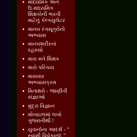
માધ્યમિક અને
ઉ.માધ્યમિક
શિક્ષકોની ભરતી
માટેનું કેલ્ક્યુલેટર
માનવ રંગસૂત્રોનો
અભ્યાસ
માનવશરીરનાં
રહસ્યો
મારા મતે શિક્ષક
મારો પરિચય
માસવાર
અભ્યાસક્રમ
મિતાક્ષરો - જાણીતી
સંજ્ઞાઓ
મુદ્રા વિજ્ઞાન
મોબાઇલમાં લખો
ગુજરાતીથી !
યુવાનોના આદર્શ - "
સ્વામી વિવેકાનંદ "