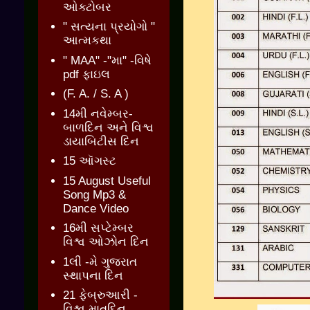
ઓક્ટોબર
" સત્યના પ્રયોગો "
આત્મકથા
" MAA" -"મા" -વિષે
pdf ફાઇલ
(F. A. / S. A )
14મી નવેમ્બર-
બાળદિન અને વિશ્વ
ડાયાબિટીસ દિન
15 ઑગસ્ટ
15 August Useful
Song Mp3 &
Dance Video
16મી સપ્ટેમ્બર
વિશ્વ ઓઝોન દિન
1લી -મે ગુજરાત
સ્થાપના દિન
21 ફેબ્રુઆરી -
વિશ્વ માતૃદિન