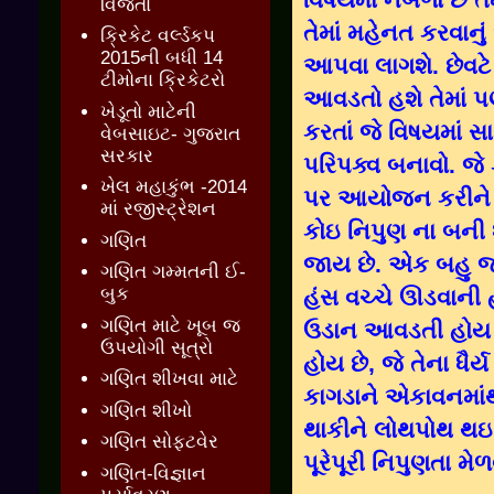
વિજેતા
તેમાં મહેનત કરવાનુ
ક્રિકેટ વર્લ્ડકપ
2015ની બધી 14
આપવા લાગશે. છેવટે
ટીમોના ક્રિકેટરો
આવડતો હશે તેમાં પ
ખેડૂતો માટેની
કરતાં જે વિષયમાં સ
વેબસાઇટ- ગુજરાત
સરકાર
પરિપક્વ બનાવો. જે
ખેલ મહાકુંભ -2014
પર આયોજન કરીને પા
માં રજીસ્ટ્રેશન
કોઇ નિપુણ ના બની
ગણિત
જાય છે. એક બહુ જાણ
ગણિત ગમ્મતની ઈ-
બુક
હંસ વચ્ચે ઊડવાની
ગણિત માટે ખૂબ જ
ઉડાન આવડતી હોય 
ઉપયોગી સૂત્રો
હોય છે, જે તેના ધૈર
ગણિત શીખવા માટે
કાગડાને એકાવનમા
ગણિત શીખો
થાકીને લોથપોથ થઇ
ગણિત સોફ્ટવેર
પૂરેપૂરી નિપુણતા મે
ગણિત-વિજ્ઞાન