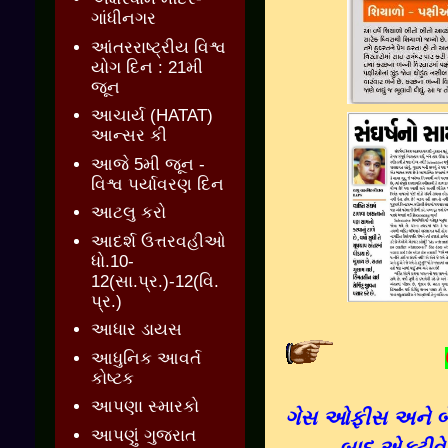
ગાંધીનગર
આંતરરાષ્ટ્રીય વિશ્વ
યોગ દિન : 21મી
જૂન
આચાર્ય (HATAT)
આન્સર કી
આજે 5મી જૂન -
વિશ્વ પર્યાવરણ દિન
આટલુ કરો
આદર્શ ઉત્તરવહીઓ
ધો.10-
12(સા.પ્ર.)-12(વિ.
પ્ર.)
આધાર ડાયસ
આધુનિક આવર્ત
કોષ્ટક
આપણા સ્મારકો
ગેસ ઓફીસ અને બેંક
આપણું ગુજરાત
બાદ એક્ટીવેટ