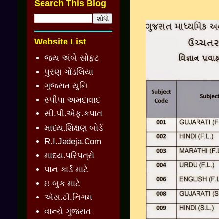
Search This Blog
Website List
જય અંબે સોફ્ટ
પુરણ ગોંડલિયા
ગુજરાત યુનિ.
સ્પીપા અમદાવાદ
સી.પી.એફ.કપાત
માધ્ય.શિક્ષણ બોર્ડ
R.I.Jadeja.Com
માધ્ય.પરિપત્રો
પાન કાર્ડ માટે
ઇ બુક માટે
એસ.ટી.નિગમ
વાન્ચે ગુજરાત