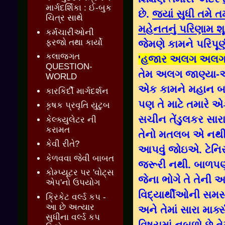
માર્ગદર્શિકા : ઈ-બુક
છે.
જ્યાં સુધી તમે 
ચિત્ર સાથે
મહેનતનું પરિણામ શૂ
કર્મચારીઓની
ફરજો તથા કાર્યો
જેમણે કામને પરિપૂર્ણ 
કલાજગત
'હજાર અલગ અલગ ખા
QUESTION-
તેમ અલગ જાણ્યા-અજ
WORLD
એક કામને મહાન બનાવ
કારકિર્દી માર્ગદર્શન
પણ તે માટે તમારે એ
કૃષક પ્રવૃતિ યુટુબ
સચીન તેંડુલકર સારા
કેલ્ક્યુલેટર ની
કરામત
તેનો મતલબ એ નથી કે
કેવી રીતે?
આપવું જોઇએ. ટેનિસ
કેળવવા જેવી બાબત
જરૂરી નથી. બાળપણમ
કોમ્પ્યૂટર પર 'વોટ્સ
જેના ભોગે તે તેની
એપ'નો ઉપયોગ
વિદ્યાર્થીઓની સમસ
ક્રિકેટ વર્લ્ડ કપ -
આ છે અત્યાર
અને તેમાં સારા માર્ક
સુધીના વર્લ્ડ કપ
વિષયમાં નબળો છે તેમ