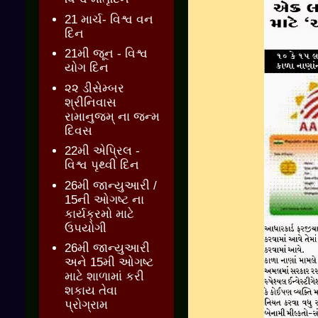
21 માર્ચ- વિશ્વ વન
દિન
21મી જૂન - વિશ્વ
યોગ દિન
૨૨ ડીસેમ્બર
શ્રીનિવાસ
રામાનુજમ્ ના જન્મ
દિવસ
22મી એપ્રિલ -
વિશ્વ પૃથ્વી દિન
26મી જાન્યુઆરી /
15ની ઓગષ્ટ ના
કાર્યક્રમો માટે
ઉપયોગી
26મી જાન્યુઆરી
અને 15મી ઓગષ્ટ
માટે શાળામાં કરી
શકાય તેવા
પ્રોગ્રામ