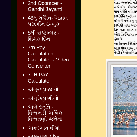
2nd Ocomber -
Gandhi Jayanti
43મુ ગણિત-વિજ્ઞાન
પ્રદર્શન ઇ-બુક
5મી સપ્ટેમ્બર -
શિક્ષક દિન
7th Pay
Calculation
Calculator - Video
Converter
7TH PAY
Calculator
અંગ્રેજી રમતો
અંગ્રેજી શીખો
અંબે સ્તુતિ -
વિશ્વંભરી અખિલ
વિશ્વતણી જનેતા
અકસ્માત વીમો
અક્ષરધામ મંદિર-