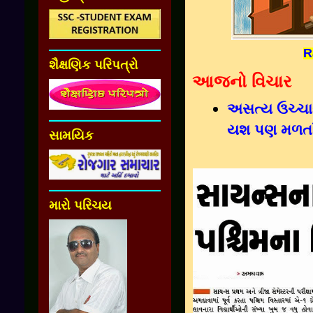
R
શૈક્ષણિક પરિપત્રો
આજનો વિચાર
અસત્ય ઉચ્ચાર
યશ પણ મળતાં
સામયિક
મારો પરિચય