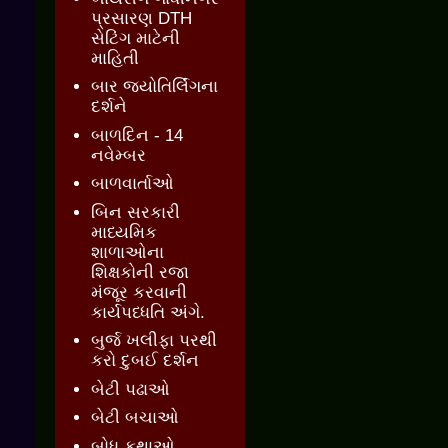
પ્રસારણ DTH
સેટિંગ માટેની
માહિતી
બાર જ્‍યોતિર્લિંગના
દર્શને
બાળદિન - 14
નવેમ્બર
બાળવાર્તાઓ
બિન સરકારી
માધ્યમિક
શાળાઓના
શિક્ષકોની રજા
મંજૂર કરવાની
કાર્યપધ્ધતિ અંગે.
બુર્જ ખલીફા પરથી
કરો દુબઈ દર્શન
બેટી પઢાઓ
બેટી બચાઓ
બોધ કથાઓ