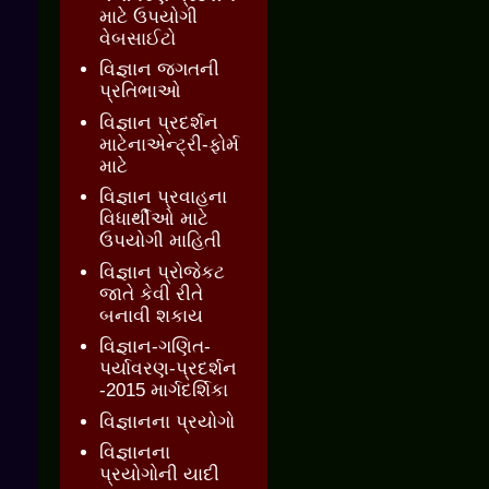
માટે ઉપયોગી
વેબસાઈટો
વિજ્ઞાન જગતની
પ્રતિભાઓ
વિજ્ઞાન પ્રદર્શન
માટેનાએન્ટ્રી-ફોર્મ
માટે
વિજ્ઞાન પ્રવાહના
વિધાર્થીઓ માટે
ઉપયોગી માહિતી
વિજ્ઞાન પ્રોજેકટ
જાતે કેવી રીતે
બનાવી શકાય
વિજ્ઞાન-ગણિત-
પર્યાવરણ-પ્રદર્શન
-2015 માર્ગદર્શિકા
વિજ્ઞાનના પ્રયોગો
વિજ્ઞાનના
પ્રયોગોની યાદી