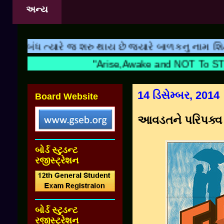
અન્ય
ધ ત્યારે જ શરુ થાય છે જ્યારે બાળકનુ નામ શિક્ષકના હ
"Arise,Awake and NOT To
14 ડિસેમ્બર, 2014
Board Website
આવડતને પરિપક્વ
બોર્ડ સ્ટુડન્ટ
રજીસ્ટ્રેશન
બોર્ડ સ્ટુડન્ટ
રજીસ્ટ્રેશન