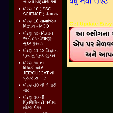
વધુ નવી પોસ્ટ
બોર્ડના વિદ્યાર્થીઓ
ધોરણ 10 ( SSC
SCIENCE ) -ક્વિજ
ધોરણ 10 સામાજિક
Get Update Easy
વિજ્ઞાન - MCQ
ધોરણ ૧૦- વિજ્ઞાન
અને ટેકનોલોજી-
સુંદર પુસ્તક
ધોરણ 11-12 વિજ્ઞાન
પ્રવાહ પૂરક બુક્સ
ધોરણ ૧૨ ના
વિધાથીઓને
JEE/GUJCAT ની
પ્રેકટીસ માટે
ધોરણ-10 ની તૈયારી
માટે
ધોરણ-10 ની
પ્રિલિમિનરી પરીક્ષા-
મોડેલ પેપર