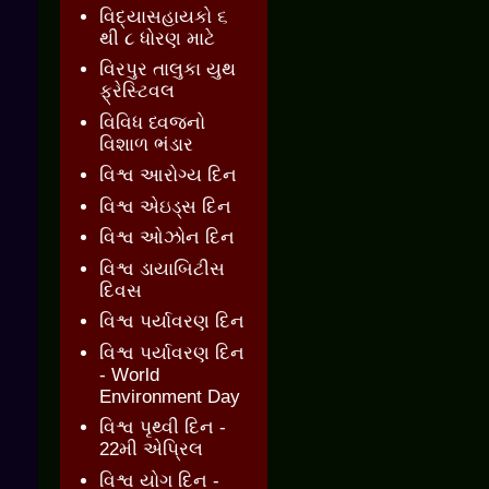
વિદ્યાસહાયકો ૬
થી ૮ ધોરણ માટે
વિરપુર તાલુકા યુથ
ફ્રેસ્ટિવલ
વિવિધ ધ્વજનો
વિશાળ ભંડાર
વિશ્વ આરોગ્ય દિન
વિશ્વ એઇડ્સ દિન
વિશ્વ ઓઝોન દિન
વિશ્વ ડાયાબિટીસ
દિવસ
વિશ્વ પર્યાવરણ દિન
વિશ્વ પર્યાવરણ દિન
- World
Environment Day
વિશ્વ પૃથ્વી દિન -
22મી એપ્રિલ
વિશ્વ યોગ દિન -