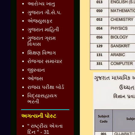
આરોગ્ય ખાતુ
ગુજરાત ગૌ.સે.પ.
એજ્યુસફર
ગુજરાત માહિતી
ગુજરાત ગ્રામ
વિકાસ
શિક્ષણ વિભાગ
રોજગાર સમાચાર
જીસ્વાન
ઓજસ
રાજ્ય પરીક્ષા બોર્ડ
વિદ્યાસહાયક
ભરતી
અગત્યની પોસ્ટ
" રાષ્ટ્રીય એકતા
દિન " - 31