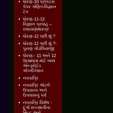
ધોરણ-10 પ્રેક્ટિસ
પેપર ગણિત-વિજ્ઞાન
ટેક
ધોરણ-11-12
વિજ્ઞાન પ્રવાહ –
રસાયણશાસ્ત્ર
ધોરણ-12 પછી શું ?
ધોરણ-12 પછી શું ?-
પુરાણ ગોંડલિયાજી
ધોરણ:- 11 અને 12
Science માટે ખાસ
એન્ડ્રોઈડ
એપ્લીકેશન
નવરાત્રિ
નવરાત્રિ એટલે
ઉપાસના અને
ઉપવાસનુ પર્વ
નવરાત્રિ વિશેષ :
દુર્ગા સપ્તશતીના
સિદ્ધ અને