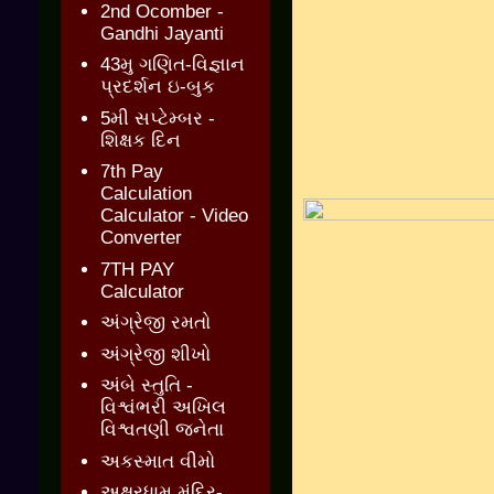
2nd Ocomber -
Gandhi Jayanti
43મુ ગણિત-વિજ્ઞાન
પ્રદર્શન ઇ-બુક
5મી સપ્ટેમ્બર -
શિક્ષક દિન
7th Pay
Calculation
Calculator - Video
Converter
7TH PAY
Calculator
અંગ્રેજી રમતો
અંગ્રેજી શીખો
અંબે સ્તુતિ -
વિશ્વંભરી અખિલ
વિશ્વતણી જનેતા
અકસ્માત વીમો
અક્ષરધામ મંદિર-