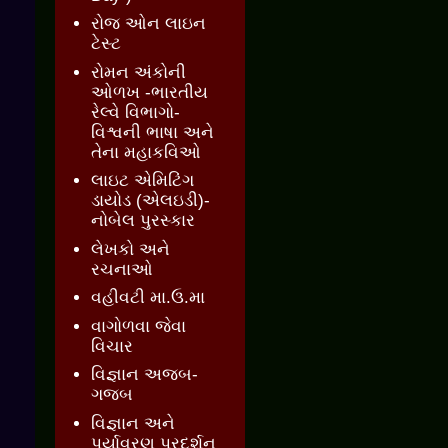
રોજ ઓન લાઇન
ટેસ્ટ
રોમન અંકોની
ઓળખ -ભારતીય
રેલ્વે વિભાગો-
વિશ્વની ભાષા અને
તેના મહાકવિઓ
લાઇટ એમિટિંગ
ડાયોડ (એલઇડી)-
નોબેલ પુરસ્કાર
લેખકો અને
રચનાઓ
વહીવટી મા.ઉ.મા
વાગોળવા જેવા
વિચાર
વિજ્ઞાન અજબ-
ગજબ
વિજ્ઞાન અને
પર્યાવરણ પ્રદર્શન