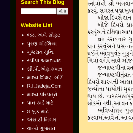
Search This Blog
Website List
જય અંબે સોફ્ટ
પુરણ ગોંડલિયા
ગુજરાત યુનિ.
સ્પીપા અમદાવાદ
સી.પી.એફ.કપાત
માધ્ય.શિક્ષણ બોર્ડ
R.I.Jadeja.Com
માધ્ય.પરિપત્રો
પાન કાર્ડ માટે
ઇ બુક માટે
એસ.ટી.નિગમ
વાન્ચે ગુજરાત