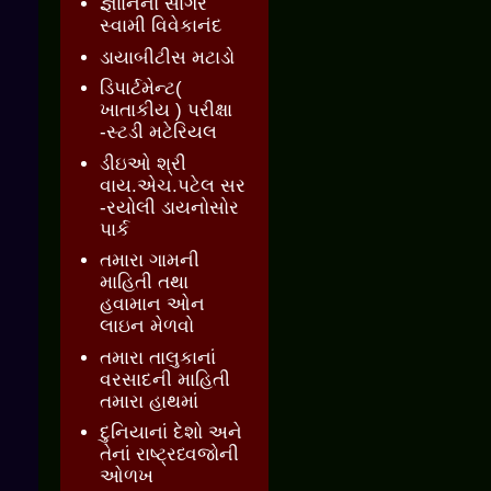
જ્ઞાાનનો સાગર
સ્વામી વિવેકાનંદ
ડાયાબીટીસ મટાડો
ડિપાર્ટમેન્ટ(
ખાતાકીય ) પરીક્ષા
-સ્ટડી મટેરિયલ
ડીઇઓ શ્રી
વાય.એચ.પટેલ સર
-રયોલી ડાયનોસોર
પાર્ક
તમારા ગામની
માહિતી તથા
હવામાન ઓન
લાઇન મેળવો
તમારા તાલુકાનાં
વરસાદની માહિતી
તમારા હાથમાં
દુનિયાનાં દેશો અને
તેનાં રાષ્ટ્રધ્વજોની
ઓળખ