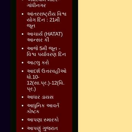
ગાંધીનગર
આંતરરાષ્ટ્રીય વિશ્વ
યોગ દિન : 21મી
જૂન
આચાર્ય (HATAT)
આન્સર કી
આજે 5મી જૂન -
વિશ્વ પર્યાવરણ દિન
આટલુ કરો
આદર્શ ઉત્તરવહીઓ
ધો.10-
12(સા.પ્ર.)-12(વિ.
પ્ર.)
આધાર ડાયસ
આધુનિક આવર્ત
કોષ્ટક
આપણા સ્મારકો
આપણું ગુજરાત