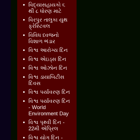
વિદ્યાસહાયકો ૬
થી ૮ ધોરણ માટે
વિરપુર તાલુકા યુથ
ફ્રેસ્ટિવલ
વિવિધ ધ્વજનો
વિશાળ ભંડાર
વિશ્વ આરોગ્ય દિન
વિશ્વ એઇડ્સ દિન
વિશ્વ ઓઝોન દિન
વિશ્વ ડાયાબિટીસ
દિવસ
વિશ્વ પર્યાવરણ દિન
વિશ્વ પર્યાવરણ દિન
- World
Environment Day
વિશ્વ પૃથ્વી દિન -
22મી એપ્રિલ
વિશ્વ યોગ દિન -