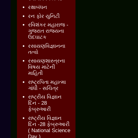
રક્ષાબંધન
રન ફોર યુનિટી
રવિશંકર મહારાજ -
ગુજરાત રાજ્યના
ઉદઘાટક
રસાયણવિજ્ઞાનના
તત્વો
રસાયણશાસ્ત્રના
વિષય માટેની
માહિતી
રાષ્ટ્રપિતા મહાત્મા
ગાંધી - સચિત્ર
રાષ્ટ્રીય વિજ્ઞાન
દિન - 28
ફેબ્રુઆરી
રાષ્ટ્રીય વિજ્ઞાન
દિન -28 ફેબ્રુઆરી
( National Science
Day )