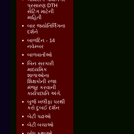
પ્રસારણ DTH
સેટિંગ માટેની
માહિતી
બાર જ્‍યોતિર્લિંગના
દર્શને
બાળદિન - 14
નવેમ્બર
બાળવાર્તાઓ
બિન સરકારી
માધ્યમિક
શાળાઓના
શિક્ષકોની રજા
મંજૂર કરવાની
કાર્યપધ્ધતિ અંગે.
બુર્જ ખલીફા પરથી
કરો દુબઈ દર્શન
બેટી પઢાઓ
બેટી બચાઓ
બોધ કથાઓ