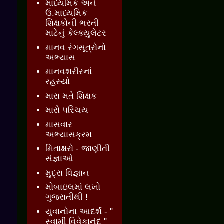
માધ્યમિક અને
ઉ.માધ્યમિક
શિક્ષકોની ભરતી
માટેનું કેલ્ક્યુલેટર
માનવ રંગસૂત્રોનો
અભ્યાસ
માનવશરીરનાં
રહસ્યો
મારા મતે શિક્ષક
મારો પરિચય
માસવાર
અભ્યાસક્રમ
મિતાક્ષરો - જાણીતી
સંજ્ઞાઓ
મુદ્રા વિજ્ઞાન
મોબાઇલમાં લખો
ગુજરાતીથી !
યુવાનોના આદર્શ - "
સ્વામી વિવેકાનંદ "