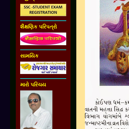
શૈક્ષણિક પરિપત્રો
સામયિક
મારો પરિચય