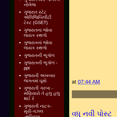
નોલેજ
ગુજરાત સ્ટેટ
એલિજિબિલીટી
ટેસ્ટ (GSET)
ગુજરાતના જોવા
લાયક સ્થળો
ગુજરાતનાં જોવા
લાયક સ્થળો
ગુજરાતની ભૂગોળ
ગુજરાતની ભૂગોળ -
ppt
ગુજરાતી અખબાર
જગતમાં ઘૂમો
at
07:44 AM
ગુજરાતી ગરબા -
મણિયારો તે હલુ હલુ
થઈ રે
ગુજરાતી નાટક-
મૂવી-ગઝલ
વધુ નવી પોસ્ટ
-સુવિચાર