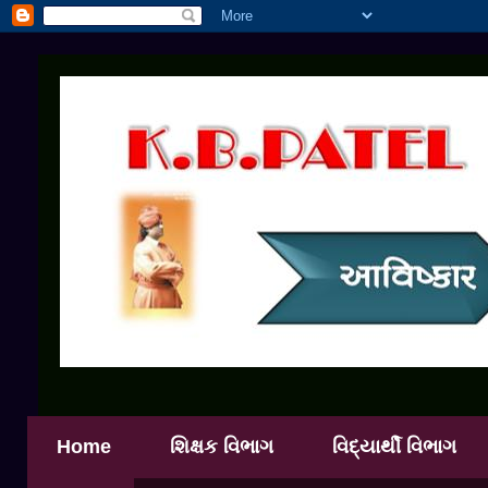
Home
શિક્ષક વિભાગ
વિદ્યાર્થી વિભાગ