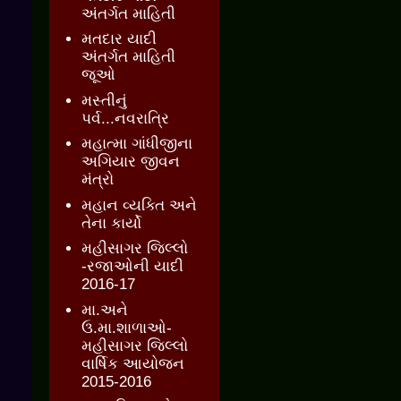
અંતર્ગત માહિતી
મતદાર યાદી
અંતર્ગત માહિતી
જૂઓ
મસ્તીનું
પર્વ...નવરાત્રિ
મહાત્મા ગાંધીજીના
અગિયાર જીવન
મંત્રો
મહાન વ્યક્તિ અને
તેના કાર્યો
મહીસાગર જિલ્લો
-રજાઓની યાદી
2016-17
મા.અને
ઉ.મા.શાળાઓ-
મહીસાગર જિલ્લો
વાર્ષિક આયોજન
2015-2016