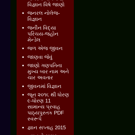
વિજ્ઞાન વિષે જાણો
જનરલ નોલેજ-
વિજ્ઞાન
જનીન વિદ્યા
પરિચય-જ્હોન
મેન્ડેલ
જળ એજ જીવન
જાણવા જેવું
જાણો ગણપતિના
મુખ્ય બાર નામ અને
ચાર અવતાર
જીવનમાં વિજ્ઞાન
જૂન ૨૦૧૬ થી ધોરણ
૯-ધોરણ 11
સામાન્ય પ્રવાહ
પાઠ્યપુસ્તક PDF
સ્વરૂપે
જ્ઞાન સપ્તાહ 2015