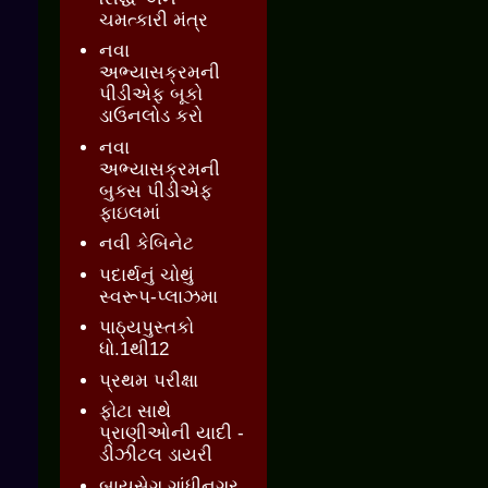
ચમત્કારી મંત્ર
નવા
અભ્યાસક્રમની
પીડીએફ બૂકો
ડાઉનલોડ કરો
નવા
અભ્યાસક્રમની
બુક્સ પીડીએફ
ફાઇલમાં
નવી કેબિનેટ
પદાર્થનું ચોથું
સ્વરૂપ-પ્લાઝમા
પાઠ્યપુસ્તકો
ધો.1થી12
પ્રથમ પરીક્ષા
ફોટા સાથે
પ્રાણીઓની યાદી -
ડીઝીટલ ડાયરી
બાયસેગ ગાંધીનગર