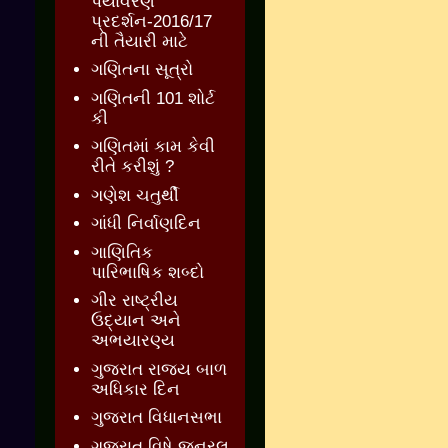
પર્યાવરણ
પ્રદર્શન-2016/17
ની તૈયારી માટે
ગણિતના સૂત્રો
ગણિતની 101 શોર્ટ
કી
ગણિતમાં કામ કેવી
રીતે કરીશું ?
ગણેશ ચતુર્થી
ગાંધી નિર્વાણદિન
ગાણિતિક
પારિભાષિક શબ્દો
ગીર રાષ્ટ્રીય
ઉદ્યાન અને
અભયારણ્ય
ગુજરાત રાજ્ય બાળ
અધિકાર દિન
ગુજરાત વિધાનસભા
ગુજરાત વિષે જનરલ