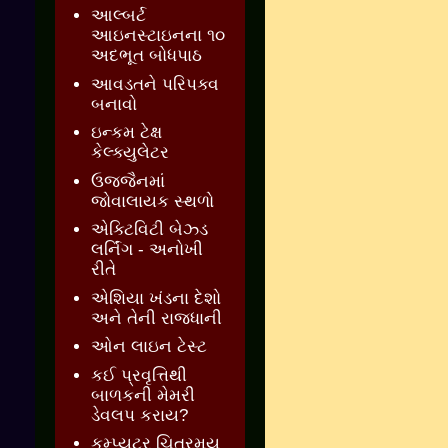
આલ્બર્ટ
આઇનસ્ટાઇનના ૧૦
અદભૂત બોધપાઠ
આવડતને પરિપક્વ
બનાવો
ઇન્કમ ટેક્ષ
કેલ્ક્યુલેટર
ઉજ્જૈનમાં
જોવાલાયક સ્થળો
એક્ટિવિટી બેઝ્ડ
લર્નિંગ - અનોખી
રીતે
એશિયા ખંડના દેશો
અને તેની રાજધાની
ઓન લાઇન ટેસ્ટ
કઈ પ્રવૃત્તિથી
બાળકની મેમરી
ડેવલપ કરાય?
કમ્પ્યુટર ચિત્રમય