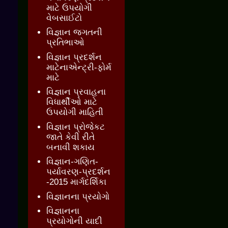
માટે ઉપયોગી
વેબસાઈટો
વિજ્ઞાન જગતની
પ્રતિભાઓ
વિજ્ઞાન પ્રદર્શન
માટેનાએન્ટ્રી-ફોર્મ
માટે
વિજ્ઞાન પ્રવાહના
વિધાર્થીઓ માટે
ઉપયોગી માહિતી
વિજ્ઞાન પ્રોજેકટ
જાતે કેવી રીતે
બનાવી શકાય
વિજ્ઞાન-ગણિત-
પર્યાવરણ-પ્રદર્શન
-2015 માર્ગદર્શિકા
વિજ્ઞાનના પ્રયોગો
વિજ્ઞાનના
પ્રયોગોની યાદી