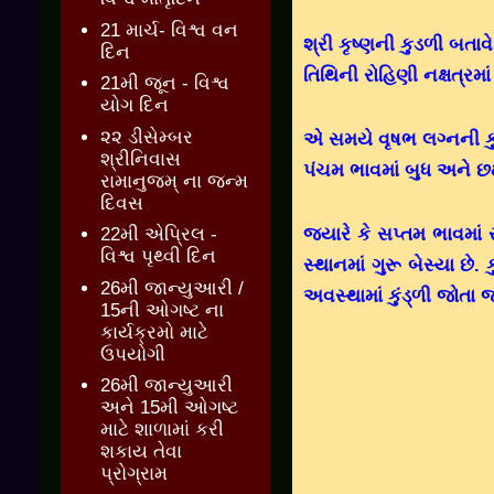
21 માર્ચ- વિશ્વ વન
શ્રી કૃષ્ણની કુડળી બતાવે
દિન
તિથિની રોહિણી નક્ષત્રમ
21મી જૂન - વિશ્વ
યોગ દિન
૨૨ ડીસેમ્બર
એ સમયે વૃષભ લગ્નની કુંડળ
શ્રીનિવાસ
પંચમ ભાવમાં બુધ અને છઠ
રામાનુજમ્ ના જન્મ
દિવસ
જ્યારે કે સપ્તમ ભાવમા
22મી એપ્રિલ -
વિશ્વ પૃથ્વી દિન
સ્થાનમાં ગુરૂ બેસ્યા છે
26મી જાન્યુઆરી /
અવસ્થામાં કુંડ્ળી જોતા
15ની ઓગષ્ટ ના
કાર્યક્રમો માટે
ઉપયોગી
26મી જાન્યુઆરી
અને 15મી ઓગષ્ટ
માટે શાળામાં કરી
શકાય તેવા
પ્રોગ્રામ