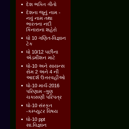
દેશ ભક્તિ ગીતો
દેશના જૂનું નામ -
નવું નામ તથા
ભારતના નદી
કિનારાના શહેરો
ધો 10 ગણિત-વિજ્ઞાન
ટેક
ધો 10/12 પછીના
એડમીશન માટે
ધો-10 અને સાયન્સ
સેમ 2 અને 4 ની
આદર્શ ઉત્તરવહીઓ
ધો-10 માર્ચ-2016
પરિણામ -ગુણ
ચકાસણી પરિપત્ર
ધો-10 સંસ્કૃત
-કમ્પ્યુટર વિષય
ધો-10 ppt
સા.વિજ્ઞાન