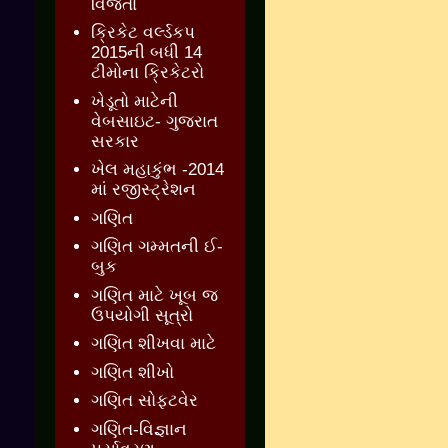
વિજેતા
ક્રિકેટ વર્લ્ડકપ
2015ની બધી 14
ટીમોના ક્રિકેટરો
ખેડૂતો માટેની
વેબસાઇટ- ગુજરાત
સરકાર
ખેલ મહાકુંભ -2014
માં રજીસ્ટ્રેશન
ગણિત
ગણિત ગમ્મતની ઈ-
બુક
ગણિત માટે ખૂબ જ
ઉપયોગી સૂત્રો
ગણિત શીખવા માટે
ગણિત શીખો
ગણિત સોફ્ટવેર
ગણિત-વિજ્ઞાન