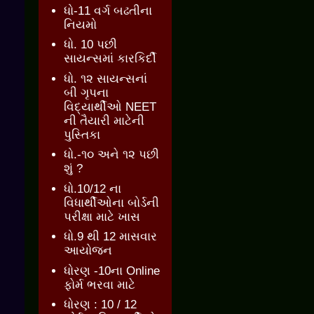
ધો-11 વર્ગ બઢતીના
નિયમો
ધો. 10 પછી
સાયન્સમાં કારકિર્દી
ધો. ૧૨ સાયન્સનાં
બી ગૃપના
વિદ્યાર્થીઓ NEET
ની તૈયારી માટેની
પુસ્તિકા
ધો.-૧૦ અને ૧૨ પછી
શું ?
ધો.10/12 ના
વિધાર્થીઓના બોર્ડની
પરીક્ષા માટે ખાસ
ધો.9 થી 12 માસવાર
આયોજન
ધોરણ -10ના Online
ફોર્મ ભરવા માટે
ધોરણ : 10 / 12