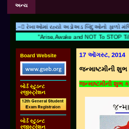
અન્ય
ખાઓમાં રહ્યો અડોઅડ બિંદુઓનો ફાળો મંજિલ બીજું કાઇ ન
"Arise,Awake and NOT To STOP 
17 ઑગસ્ટ, 2014
Board Website
જન્માષ્ટમીની શુ
જન્માષ્ટમીની શુભ
બોર્ડ સ્ટુડન્ટ
રજીસ્ટ્રેશન
બોર્ડ સ્ટુડન્ટ
રજીસ્ટ્રેશન