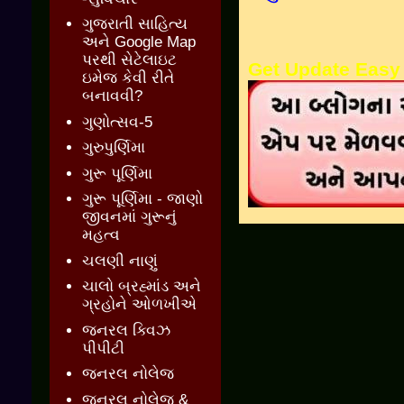
ગુજરાતી સાહિત્ય
અને Google Map
પરથી સેટેલાઇટ
Get Update Easy
ઇમેજ કેવી રીતે
બનાવવી?
ગુણોત્સવ-5
ગુરુપુર્ણિમા
ગુરૂ પૂર્ણિમા
ગુરૂ પૂર્ણિમા - જાણો
જીવનમાં ગુરૂનું
મહત્વ
ચલણી નાણું
ચાલો બ્રહ્માંડ અને
ગ્રહોને ઓળખીએ
જનરલ ક્વિઝ
પીપીટી
જનરલ નોલેજ
જનરલ નોલેજ &