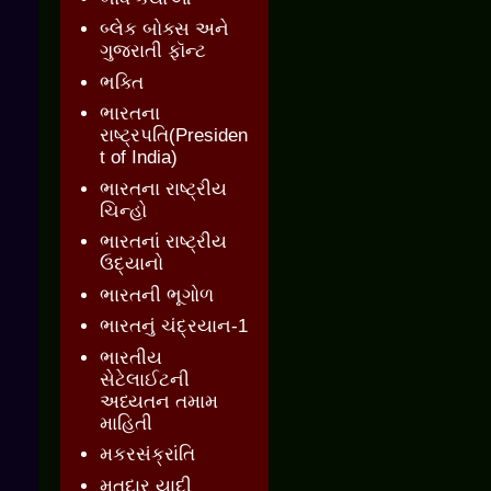
બ્લેક બોક્સ અને
ગુજરાતી ફૉન્ટ
ભક્તિ
ભારતના
રાષ્ટ્રપતિ(Presiden
t of India)
ભારતના રાષ્ટ્રીય
ચિન્હો
ભારતનાં રાષ્ટ્રીય
ઉદ્યાનો
ભારતની ભૂગોળ
ભારતનું ચંદ્રયાન-1
ભારતીય
સેટેલાઈટની
અધ્યતન તમામ
માહિતી
મકરસંક્રાંતિ
મતદાર યાદી