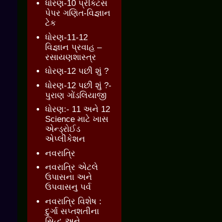
ધોરણ-10 પ્રેક્ટિસ
પેપર ગણિત-વિજ્ઞાન
ટેક
ધોરણ-11-12
વિજ્ઞાન પ્રવાહ –
રસાયણશાસ્ત્ર
ધોરણ-12 પછી શું ?
ધોરણ-12 પછી શું ?-
પુરાણ ગોંડલિયાજી
ધોરણ:- 11 અને 12
Science માટે ખાસ
એન્ડ્રોઈડ
એપ્લીકેશન
નવરાત્રિ
નવરાત્રિ એટલે
ઉપાસના અને
ઉપવાસનુ પર્વ
નવરાત્રિ વિશેષ :
દુર્ગા સપ્તશતીના
સિદ્ધ અને