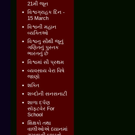
21મી જૂન
વિશ્વગ્રાહક દિન -
15 March
વિશ્વની મહાન
વ્યક્તિઓ
વિશ્વનુ સૌથી જૂનું
ગણિતનું પુસ્તક
ભારતનું છે
વિશ્વમાં સૌ પ્રથમ
વ્યવસાય વેરા વિષે
જાણો
શક્તિ
શબ્દોની સનસનાટી
શાળા દર્પણ
સૉફ્ટવેર For
School
શિક્ષકો તથા
વાલીઓએ ધ્યાનમાં