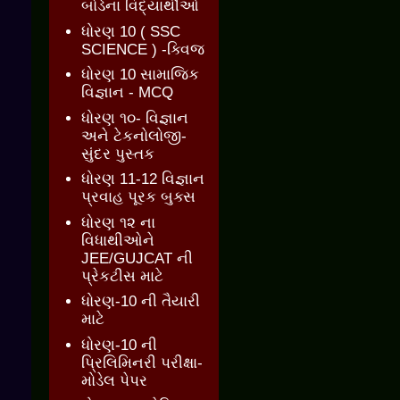
બોર્ડના વિદ્યાર્થીઓ
ધોરણ 10 ( SSC
SCIENCE ) -ક્વિજ
ધોરણ 10 સામાજિક
વિજ્ઞાન - MCQ
ધોરણ ૧૦- વિજ્ઞાન
અને ટેકનોલોજી-
સુંદર પુસ્તક
ધોરણ 11-12 વિજ્ઞાન
પ્રવાહ પૂરક બુક્સ
ધોરણ ૧૨ ના
વિધાથીઓને
JEE/GUJCAT ની
પ્રેકટીસ માટે
ધોરણ-10 ની તૈયારી
માટે
ધોરણ-10 ની
પ્રિલિમિનરી પરીક્ષા-
મોડેલ પેપર