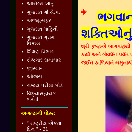
આરોગ્ય ખાતુ
ગુજરાત ગૌ.સે.પ.
ભગવાન 
એજ્યુસફર
ગુજરાત માહિતી
શક્તિઓનુ
ગુજરાત ગ્રામ
વિકાસ
શ્રી કૃષ્ણએ બાળપણથી 
શિક્ષણ વિભાગ
કર્યો અને ગોવર્ધન પર્વ
રોજગાર સમાચાર
જઈને કાળિયાને યમુનાથી
જીસ્વાન
ઓજસ
રાજ્ય પરીક્ષા બોર્ડ
વિદ્યાસહાયક
ભરતી
અગત્યની પોસ્ટ
" રાષ્ટ્રીય એકતા
દિન " - 31