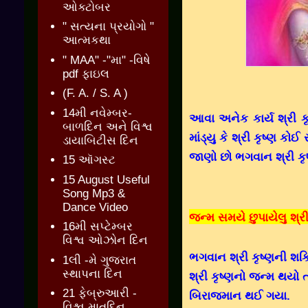
ઓક્ટોબર
" સત્યના પ્રયોગો "
આત્મકથા
" MAA" -"મા" -વિષે
pdf ફાઇલ
(F. A. / S. A )
14મી નવેમ્બર-
આવા અનેક કાર્ય શ્રી કૃ
બાળદિન અને વિશ્વ
માંડ્યુ કે શ્રી કૃષ્ણ 
ડાયાબિટીસ દિન
જાણો છો ભગવાન શ્રી કૃ
15 ઑગસ્ટ
15 August Useful
Song Mp3 &
Dance Video
જન્મ સમયે છુપાયેલુ શ્ર
16મી સપ્ટેમ્બર
વિશ્વ ઓઝોન દિન
ભગવાન શ્રી કૃષ્ણની શક્
1લી -મે ગુજરાત
સ્થાપના દિન
શ્રી કૃષ્ણનો જન્મ થયો ત
21 ફેબ્રુઆરી -
બિરાજમાન થઈ ગયા.
વિશ્વ માતૃદિન