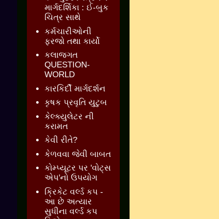
માર્ગદર્શિકા : ઈ-બુક
ચિત્ર સાથે
કર્મચારીઓની
ફરજો તથા કાર્યો
કલાજગત
QUESTION-
WORLD
કારકિર્દી માર્ગદર્શન
કૃષક પ્રવૃતિ યુટુબ
કેલ્ક્યુલેટર ની
કરામત
કેવી રીતે?
કેળવવા જેવી બાબત
કોમ્પ્યૂટર પર 'વોટ્સ
એપ'નો ઉપયોગ
ક્રિકેટ વર્લ્ડ કપ -
આ છે અત્યાર
સુધીના વર્લ્ડ કપ