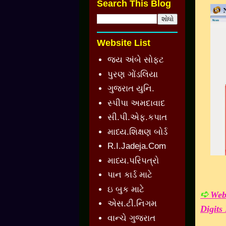
Search This Blog
Website List
જય અંબે સોફ્ટ
પુરણ ગોંડલિયા
ગુજરાત યુનિ.
સ્પીપા અમદાવાદ
સી.પી.એફ.કપાત
માધ્ય.શિક્ષણ બોર્ડ
R.I.Jadeja.Com
માધ્ય.પરિપત્રો
પાન કાર્ડ માટે
ઇ બુક માટે
➪
Web
એસ.ટી.નિગમ
Digit
વાન્ચે ગુજરાત