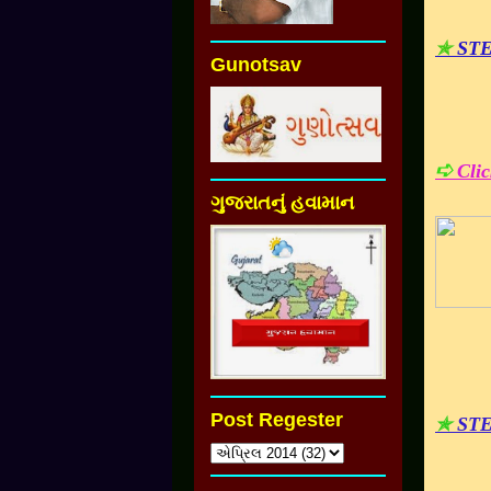
✯
STE
Gunotsav
➪
Clic
ગુજરાતનું હવામાન
Post Regester
✯
STE