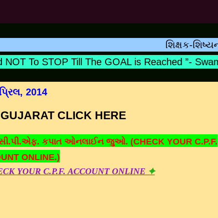
શિક્ષક-શિષ્યનો સંબંધ
OT To STOP Till The GOAL is Reached ”- Swami 
્રિલ, 2014
 GUJARAT CLICK HERE
 સી.પી.એફ. કપાત ઓનલાઈન જુઓ. (CHECK YOUR C.P.F.
UNT ONLINE.)
CK YOUR C.P.F. ACCOUNT ONLINE
✦