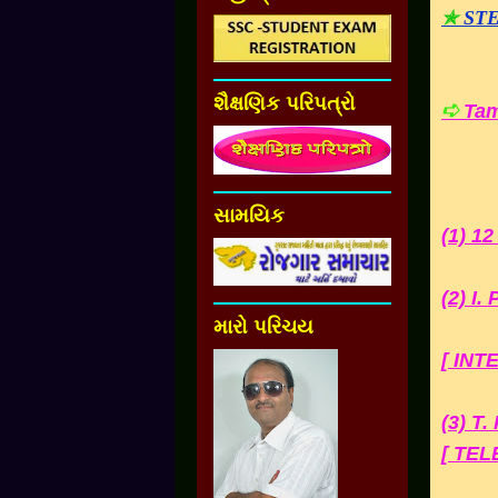
✯
STE
શૈક્ષણિક પરિપત્રો
➪
Tam
સામયિક
(1) 1
(2) I
મારો પરિચય
[ IN
(3) T
[ TE