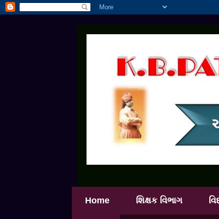
Home
શિક્ષક વિભાગ
વિ