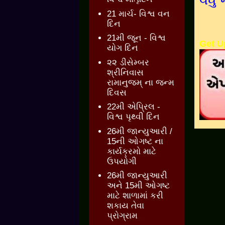
21 માર્ચ- વિશ્વ વન
દિન
21મી જૂન - વિશ્વ
Get U
યોગ દિન
૨૨ ડીસેમ્બર
શ્રીનિવાસ
રામાનુજમ્ ના જન્મ
દિવસ
22મી એપ્રિલ -
વિશ્વ પૃથ્વી દિન
26મી જાન્યુઆરી /
15ની ઓગષ્ટ ના
કાર્યક્રમો માટે
ઉપયોગી
26મી જાન્યુઆરી
અને 15મી ઓગષ્ટ
માટે શાળામાં કરી
શકાય તેવા
પ્રોગ્રામ