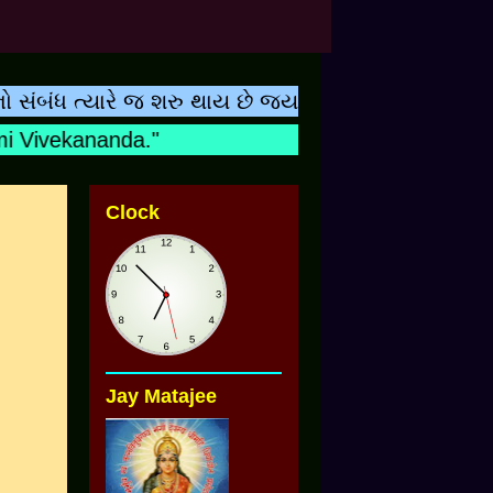
 ત્યારે જ શરુ થાય છે જ્યારે બાળકનુ નામ શિક્ષકના હ્
Vivekananda."
Clock
Jay Matajee