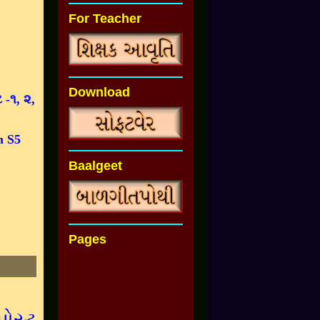
For Teacher
Download
 -૧, ૨,
m S5
Baalgeet
Pages
પોસ્ટ