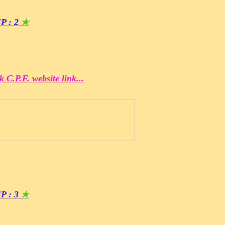
P : 2
✯
k C.P.F. website link...
P : 3
✯