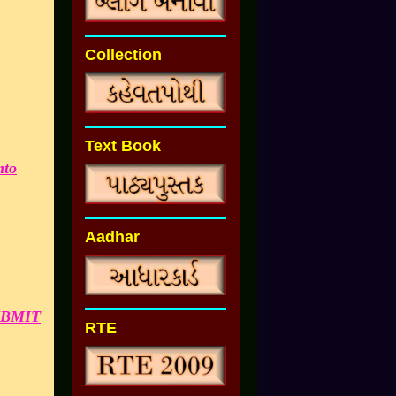
Collection
Text Book
mto
Aadhar
UBMIT
RTE