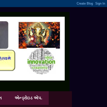
ત
એન્ડ્રોઇડ એપ.