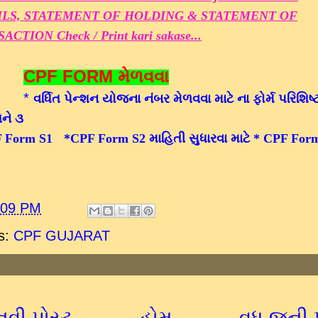
ILS, STATEMENT OF HOLDING & STATEMENT OF
CTION Check / Print kari sakase...
CPF FORM મેળવવા
*
વર્ધિત પેન્શન યોજના નંબર મેળવવા માટે ના ફોર્મ પરિશિષ્ટ
ને ૩
F Form S1
*CPF Form S2 માહિતી સુધારવા માટે
* CPF For
:09 PM
s:
CPF GUJARAT
નવી પોસ્ટ
હોમ
વધુ જૂની 