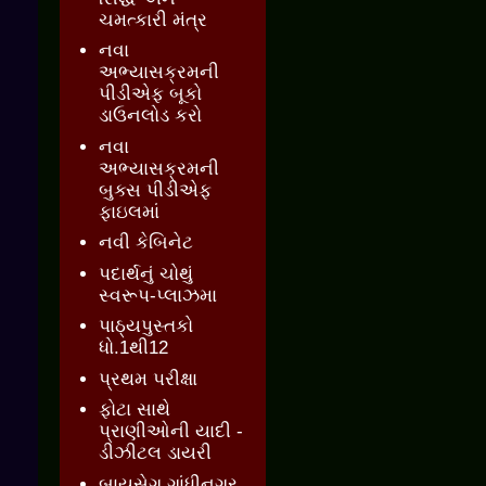
ચમત્કારી મંત્ર
નવા
અભ્યાસક્રમની
પીડીએફ બૂકો
ડાઉનલોડ કરો
નવા
અભ્યાસક્રમની
બુક્સ પીડીએફ
ફાઇલમાં
નવી કેબિનેટ
પદાર્થનું ચોથું
સ્વરૂપ-પ્લાઝમા
પાઠ્યપુસ્તકો
ધો.1થી12
પ્રથમ પરીક્ષા
ફોટા સાથે
પ્રાણીઓની યાદી -
ડીઝીટલ ડાયરી
બાયસેગ ગાંધીનગર