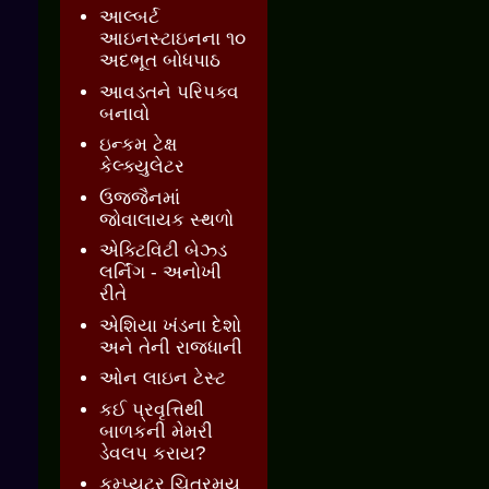
આલ્બર્ટ
આઇનસ્ટાઇનના ૧૦
અદભૂત બોધપાઠ
આવડતને પરિપક્વ
બનાવો
ઇન્કમ ટેક્ષ
કેલ્ક્યુલેટર
ઉજ્જૈનમાં
જોવાલાયક સ્થળો
એક્ટિવિટી બેઝ્ડ
લર્નિંગ - અનોખી
રીતે
એશિયા ખંડના દેશો
અને તેની રાજધાની
ઓન લાઇન ટેસ્ટ
કઈ પ્રવૃત્તિથી
બાળકની મેમરી
ડેવલપ કરાય?
કમ્પ્યુટર ચિત્રમય