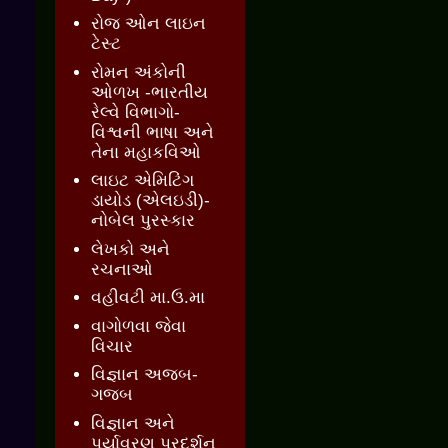
રોજ ઓન લાઇન
ટેસ્ટ
રોમન અંકોની
ઓળખ -ભારતીય
રેલ્વે વિભાગો-
વિશ્વની ભાષા અને
તેના મહાકવિઓ
લાઇટ એમિટિંગ
ડાયોડ (એલઇડી)-
નોબેલ પુરસ્કાર
લેખકો અને
રચનાઓ
વહીવટી મા.ઉ.મા
વાગોળવા જેવા
વિચાર
વિજ્ઞાન અજબ-
ગજબ
વિજ્ઞાન અને
પર્યાવરણ પ્રદર્શન