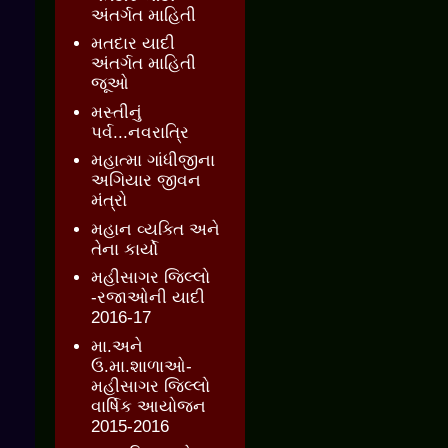
અંતર્ગત માહિતી
મતદાર યાદી
અંતર્ગત માહિતી
જૂઓ
મસ્તીનું
પર્વ...નવરાત્રિ
મહાત્મા ગાંધીજીના
અગિયાર જીવન
મંત્રો
મહાન વ્યક્તિ અને
તેના કાર્યો
મહીસાગર જિલ્લો
-રજાઓની યાદી
2016-17
મા.અને
ઉ.મા.શાળાઓ-
મહીસાગર જિલ્લો
વાર્ષિક આયોજન
2015-2016