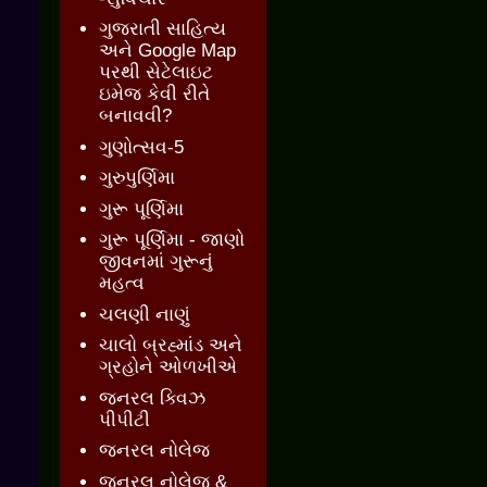
ગુજરાતી સાહિત્ય
અને Google Map
પરથી સેટેલાઇટ
ઇમેજ કેવી રીતે
બનાવવી?
ગુણોત્સવ-5
ગુરુપુર્ણિમા
ગુરૂ પૂર્ણિમા
ગુરૂ પૂર્ણિમા - જાણો
જીવનમાં ગુરૂનું
મહત્વ
ચલણી નાણું
ચાલો બ્રહ્માંડ અને
ગ્રહોને ઓળખીએ
જનરલ ક્વિઝ
પીપીટી
જનરલ નોલેજ
જનરલ નોલેજ &