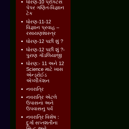
ધોરણ-10 પ્રેક્ટિસ
પેપર ગણિત-વિજ્ઞાન
ટેક
ધોરણ-11-12
વિજ્ઞાન પ્રવાહ –
રસાયણશાસ્ત્ર
ધોરણ-12 પછી શું ?
ધોરણ-12 પછી શું ?-
પુરાણ ગોંડલિયાજી
ધોરણ:- 11 અને 12
Science માટે ખાસ
એન્ડ્રોઈડ
એપ્લીકેશન
નવરાત્રિ
નવરાત્રિ એટલે
ઉપાસના અને
ઉપવાસનુ પર્વ
નવરાત્રિ વિશેષ :
દુર્ગા સપ્તશતીના
સિદ્ધ અને