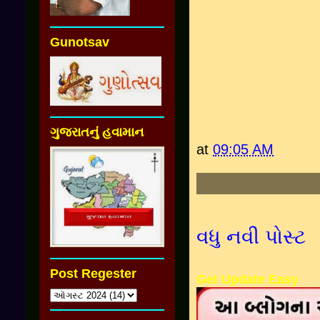
Gunotsav
ગુજરાતનું હવામાન
at
09:05 AM
વધુ નવી પોસ્ટ
Post Regester
Get Update Easy