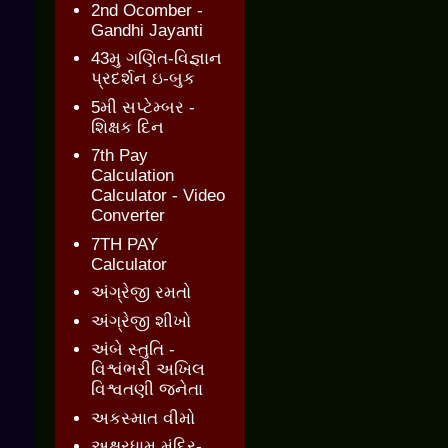
2nd Ocomber -
Gandhi Jayanti
43મુ ગણિત-વિજ્ઞાન
પ્રદર્શન ઇ-બુક
5મી સપ્ટેમ્બર -
શિક્ષક દિન
7th Pay
Calculation
Calculator - Video
Converter
7TH PAY
Calculator
અંગ્રેજી રમતો
અંગ્રેજી શીખો
અંબે સ્તુતિ -
વિશ્વંભરી અખિલ
વિશ્વતણી જનેતા
અકસ્માત વીમો
અક્ષરધામ મંદિર-