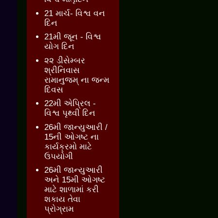
21 માર્ચ- વિશ્વ વન
દિન
21મી જૂન - વિશ્વ
યોગ દિન
૨૨ ડીસેમ્બર
શ્રીનિવાસ
રામાનુજમ્ ના જન્મ
દિવસ
22મી એપ્રિલ -
વિશ્વ પૃથ્વી દિન
26મી જાન્યુઆરી /
15ની ઓગષ્ટ ના
કાર્યક્રમો માટે
ઉપયોગી
26મી જાન્યુઆરી
અને 15મી ઓગષ્ટ
માટે શાળામાં કરી
શકાય તેવા
પ્રોગ્રામ