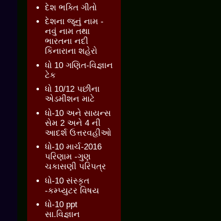
દેશ ભક્તિ ગીતો
દેશના જૂનું નામ -
નવું નામ તથા
ભારતના નદી
કિનારાના શહેરો
ધો 10 ગણિત-વિજ્ઞાન
ટેક
ધો 10/12 પછીના
એડમીશન માટે
ધો-10 અને સાયન્સ
સેમ 2 અને 4 ની
આદર્શ ઉત્તરવહીઓ
ધો-10 માર્ચ-2016
પરિણામ -ગુણ
ચકાસણી પરિપત્ર
ધો-10 સંસ્કૃત
-કમ્પ્યુટર વિષય
ધો-10 ppt
સા.વિજ્ઞાન