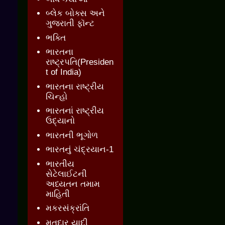
બ્લેક બોક્સ અને
ગુજરાતી ફૉન્ટ
ભક્તિ
ભારતના
રાષ્ટ્રપતિ(Presiden
t of India)
ભારતના રાષ્ટ્રીય
ચિન્હો
ભારતનાં રાષ્ટ્રીય
ઉદ્યાનો
ભારતની ભૂગોળ
ભારતનું ચંદ્રયાન-1
ભારતીય
સેટેલાઈટની
અધ્યતન તમામ
માહિતી
મકરસંક્રાંતિ
મતદાર યાદી