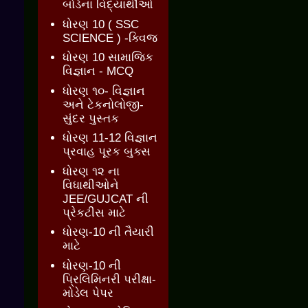
બોર્ડના વિદ્યાર્થીઓ
ધોરણ 10 ( SSC
SCIENCE ) -ક્વિજ
ધોરણ 10 સામાજિક
વિજ્ઞાન - MCQ
ધોરણ ૧૦- વિજ્ઞાન
અને ટેકનોલોજી-
સુંદર પુસ્તક
ધોરણ 11-12 વિજ્ઞાન
પ્રવાહ પૂરક બુક્સ
ધોરણ ૧૨ ના
વિધાથીઓને
JEE/GUJCAT ની
પ્રેકટીસ માટે
ધોરણ-10 ની તૈયારી
માટે
ધોરણ-10 ની
પ્રિલિમિનરી પરીક્ષા-
મોડેલ પેપર