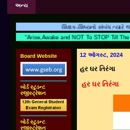
અન્ય
શિક્ષક-શિષ્યનો સંબંધ ત્યારે જ શરુ 
"Arise,Awake and NOT To STOP Till 
12 ઑગસ્ટ, 2024
Board Website
હર ઘર તિરંગા
હર ઘર તિરંગા
બોર્ડ સ્ટુડન્ટ
રજીસ્ટ્રેશન
બોર્ડ સ્ટુડન્ટ
રજીસ્ટ્રેશન