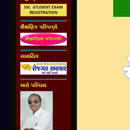
શૈક્ષણિક પરિપત્રો
સામયિક
મારો પરિચય