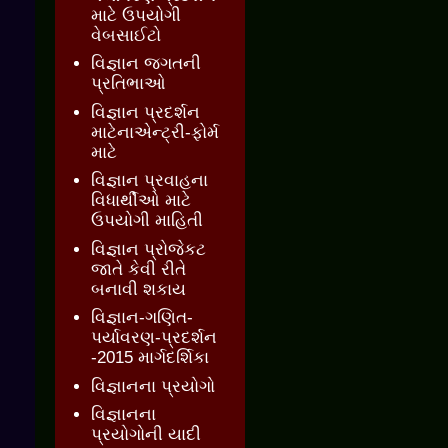
માટે ઉપયોગી
વેબસાઈટો
વિજ્ઞાન જગતની
પ્રતિભાઓ
વિજ્ઞાન પ્રદર્શન
માટેનાએન્ટ્રી-ફોર્મ
માટે
વિજ્ઞાન પ્રવાહના
વિધાર્થીઓ માટે
ઉપયોગી માહિતી
વિજ્ઞાન પ્રોજેકટ
જાતે કેવી રીતે
બનાવી શકાય
વિજ્ઞાન-ગણિત-
પર્યાવરણ-પ્રદર્શન
-2015 માર્ગદર્શિકા
વિજ્ઞાનના પ્રયોગો
વિજ્ઞાનના
પ્રયોગોની યાદી