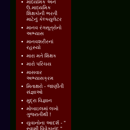
માધ્યમિક અને
ઉ.માધ્યમિક
શિક્ષકોની ભરતી
માટેનું કેલ્ક્યુલેટર
માનવ રંગસૂત્રોનો
અભ્યાસ
માનવશરીરનાં
રહસ્યો
મારા મતે શિક્ષક
મારો પરિચય
માસવાર
અભ્યાસક્રમ
મિતાક્ષરો - જાણીતી
સંજ્ઞાઓ
મુદ્રા વિજ્ઞાન
મોબાઇલમાં લખો
ગુજરાતીથી !
યુવાનોના આદર્શ - "
સ્વામી વિવેકાનંદ "