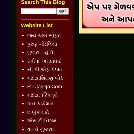
Search This Blog
Website List
જય અંબે સોફ્ટ
પુરણ ગોંડલિયા
ગુજરાત યુનિ.
સ્પીપા અમદાવાદ
સી.પી.એફ.કપાત
માધ્ય.શિક્ષણ બોર્ડ
R.I.Jadeja.Com
માધ્ય.પરિપત્રો
પાન કાર્ડ માટે
ઇ બુક માટે
એસ.ટી.નિગમ
વાન્ચે ગુજરાત