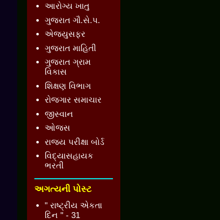
આરોગ્ય ખાતુ
ગુજરાત ગૌ.સે.પ.
એજ્યુસફર
ગુજરાત માહિતી
ગુજરાત ગ્રામ
વિકાસ
શિક્ષણ વિભાગ
રોજગાર સમાચાર
જીસ્વાન
ઓજસ
રાજ્ય પરીક્ષા બોર્ડ
વિદ્યાસહાયક
ભરતી
અગત્યની પોસ્ટ
" રાષ્ટ્રીય એકતા
દિન " - 31