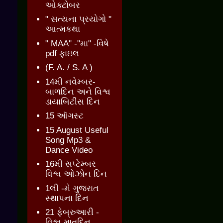
ઓક્ટોબર
" સત્યના પ્રયોગો "
આત્મકથા
" MAA" -"મા" -વિષે
pdf ફાઇલ
(F. A. / S. A )
14મી નવેમ્બર-
બાળદિન અને વિશ્વ
ડાયાબિટીસ દિન
15 ઑગસ્ટ
15 August Useful
Song Mp3 &
Dance Video
16મી સપ્ટેમ્બર
વિશ્વ ઓઝોન દિન
1લી -મે ગુજરાત
સ્થાપના દિન
21 ફેબ્રુઆરી -
વિશ્વ માતૃદિન