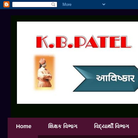
Home
શિક્ષક વિભાગ
વિદ્યાર્થી વિભાગ