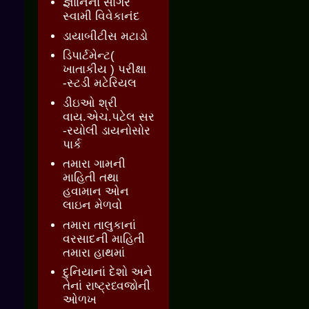
જ્ઞાાનનો સાગર
સ્વામી વિવેકાનંદ
ડાયાબીટીસ મટાડો
ડિપાર્ટમેન્ટ(
ખાતાકીય ) પરીક્ષા
-સ્ટડી મટેરિયલ
ડીઇઓ શ્રી
વાય.એચ.પટેલ સર
-રયોલી ડાયનોસોર
પાર્ક
તમારા ગામની
માહિતી તથા
હવામાન ઓન
લાઇન મેળવો
તમારા તાલુકાનાં
વરસાદની માહિતી
તમારા હાથમાં
દુનિયાનાં દેશો અને
તેનાં રાષ્ટ્રધ્વજોની
ઓળખ