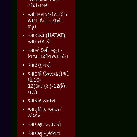
ગાંધીનગર
આંતરરાષ્ટ્રીય વિશ્વ
યોગ દિન : 21મી
જૂન
આચાર્ય (HATAT)
આન્સર કી
આજે 5મી જૂન -
વિશ્વ પર્યાવરણ દિન
આટલુ કરો
આદર્શ ઉત્તરવહીઓ
ધો.10-
12(સા.પ્ર.)-12(વિ.
પ્ર.)
આધાર ડાયસ
આધુનિક આવર્ત
કોષ્ટક
આપણા સ્મારકો
આપણું ગુજરાત