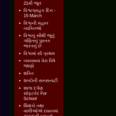
21મી જૂન
વિશ્વગ્રાહક દિન -
15 March
વિશ્વની મહાન
વ્યક્તિઓ
વિશ્વનુ સૌથી જૂનું
ગણિતનું પુસ્તક
ભારતનું છે
વિશ્વમાં સૌ પ્રથમ
વ્યવસાય વેરા વિષે
જાણો
શક્તિ
શબ્દોની સનસનાટી
શાળા દર્પણ
સૉફ્ટવેર For
School
શિક્ષકો તથા
વાલીઓએ ધ્યાનમાં