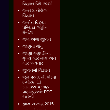
વિજ્ઞાન વિષે જાણો
જનરલ નોલેજ-
વિજ્ઞાન
જનીન વિદ્યા
પરિચય-જ્હોન
મેન્ડેલ
જળ એજ જીવન
જાણવા જેવું
જાણો ગણપતિના
મુખ્ય બાર નામ અને
ચાર અવતાર
જીવનમાં વિજ્ઞાન
જૂન ૨૦૧૬ થી ધોરણ
૯-ધોરણ 11
સામાન્ય પ્રવાહ
પાઠ્યપુસ્તક PDF
સ્વરૂપે
જ્ઞાન સપ્તાહ 2015