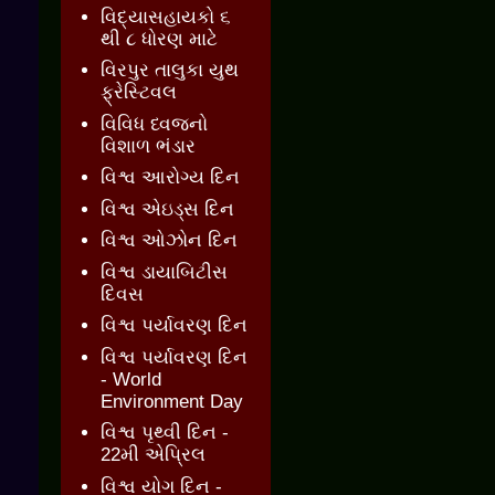
વિદ્યાસહાયકો ૬
થી ૮ ધોરણ માટે
વિરપુર તાલુકા યુથ
ફ્રેસ્ટિવલ
વિવિધ ધ્વજનો
વિશાળ ભંડાર
વિશ્વ આરોગ્ય દિન
વિશ્વ એઇડ્સ દિન
વિશ્વ ઓઝોન દિન
વિશ્વ ડાયાબિટીસ
દિવસ
વિશ્વ પર્યાવરણ દિન
વિશ્વ પર્યાવરણ દિન
- World
Environment Day
વિશ્વ પૃથ્વી દિન -
22મી એપ્રિલ
વિશ્વ યોગ દિન -