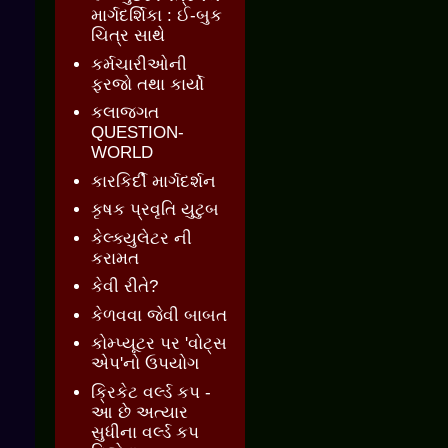
માર્ગદર્શિકા : ઈ-બુક
ચિત્ર સાથે
કર્મચારીઓની
ફરજો તથા કાર્યો
કલાજગત
QUESTION-
WORLD
કારકિર્દી માર્ગદર્શન
કૃષક પ્રવૃતિ યુટુબ
કેલ્ક્યુલેટર ની
કરામત
કેવી રીતે?
કેળવવા જેવી બાબત
કોમ્પ્યૂટર પર 'વોટ્સ
એપ'નો ઉપયોગ
ક્રિકેટ વર્લ્ડ કપ -
આ છે અત્યાર
સુધીના વર્લ્ડ કપ