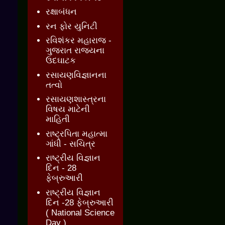
રક્ષાબંધન
રન ફોર યુનિટી
રવિશંકર મહારાજ -
ગુજરાત રાજ્યના
ઉદઘાટક
રસાયણવિજ્ઞાનના
તત્વો
રસાયણશાસ્ત્રના
વિષય માટેની
માહિતી
રાષ્ટ્રપિતા મહાત્મા
ગાંધી - સચિત્ર
રાષ્ટ્રીય વિજ્ઞાન
દિન - 28
ફેબ્રુઆરી
રાષ્ટ્રીય વિજ્ઞાન
દિન -28 ફેબ્રુઆરી
( National Science
Day )