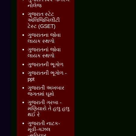
નોલેજ
ગુજરાત સ્ટેટ
એલિજિબિલીટી
ટેસ્ટ (GSET)
ગુજરાતના જોવા
લાયક સ્થળો
ગુજરાતનાં જોવા
લાયક સ્થળો
ગુજરાતની ભૂગોળ
ગુજરાતની ભૂગોળ -
ppt
ગુજરાતી અખબાર
જગતમાં ઘૂમો
ગુજરાતી ગરબા -
મણિયારો તે હલુ હલુ
થઈ રે
ગુજરાતી નાટક-
મૂવી-ગઝલ
-સુવિચાર