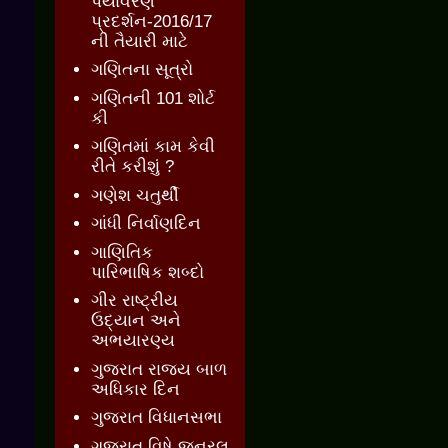
પર્યાવરણ
પ્રદર્શન-2016/17
ની તૈયારી માટે
ગણિતના સૂત્રો
ગણિતની 101 શોર્ટ
કી
ગણિતમાં કામ કેવી
રીતે કરીશું ?
ગણેશ ચતુર્થી
ગાંધી નિર્વાણદિન
ગાણિતિક
પારિભાષિક શબ્દો
ગીર રાષ્ટ્રીય
ઉદ્યાન અને
અભયારણ્ય
ગુજરાત રાજ્ય બાળ
અધિકાર દિન
ગુજરાત વિધાનસભા
ગુજરાત વિષે જનરલ