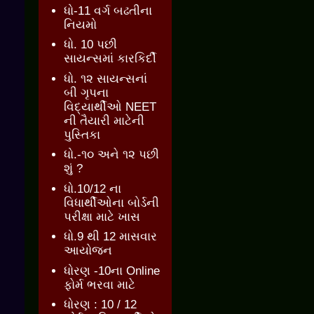
ધો-11 વર્ગ બઢતીના
નિયમો
ધો. 10 પછી
સાયન્સમાં કારકિર્દી
ધો. ૧૨ સાયન્સનાં
બી ગૃપના
વિદ્યાર્થીઓ NEET
ની તૈયારી માટેની
પુસ્તિકા
ધો.-૧૦ અને ૧૨ પછી
શું ?
ધો.10/12 ના
વિધાર્થીઓના બોર્ડની
પરીક્ષા માટે ખાસ
ધો.9 થી 12 માસવાર
આયોજન
ધોરણ -10ના Online
ફોર્મ ભરવા માટે
ધોરણ : 10 / 12