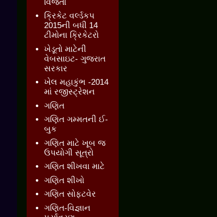
વિજેતા
ક્રિકેટ વર્લ્ડકપ
2015ની બધી 14
ટીમોના ક્રિકેટરો
ખેડૂતો માટેની
વેબસાઇટ- ગુજરાત
સરકાર
ખેલ મહાકુંભ -2014
માં રજીસ્ટ્રેશન
ગણિત
ગણિત ગમ્મતની ઈ-
બુક
ગણિત માટે ખૂબ જ
ઉપયોગી સૂત્રો
ગણિત શીખવા માટે
ગણિત શીખો
ગણિત સોફ્ટવેર
ગણિત-વિજ્ઞાન