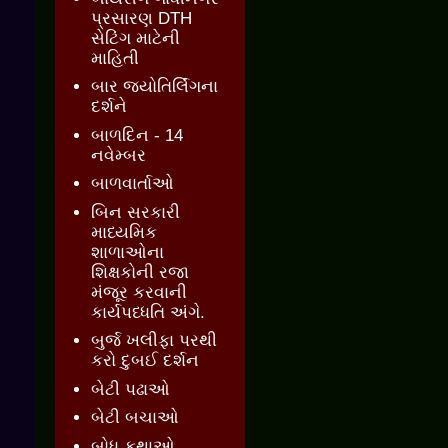
પ્રસારણ DTH
સેટિંગ માટેની
માહિતી
બાર જ્‍યોતિર્લિંગના
દર્શને
બાળદિન - 14
નવેમ્બર
બાળવાર્તાઓ
બિન સરકારી
માધ્યમિક
શાળાઓના
શિક્ષકોની રજા
મંજૂર કરવાની
કાર્યપધ્ધતિ અંગે.
બુર્જ ખલીફા પરથી
કરો દુબઈ દર્શન
બેટી પઢાઓ
બેટી બચાઓ
બોધ કથાઓ