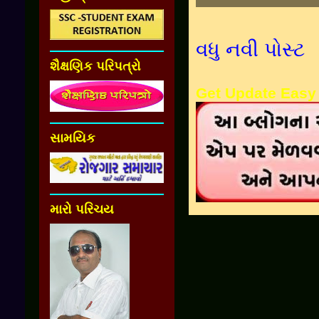
વધુ નવી પોસ્ટ
શૈક્ષણિક પરિપત્રો
Get Update Easy
સામયિક
મારો પરિચય