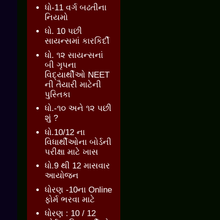
ધો-11 વર્ગ બઢતીના
નિયમો
ધો. 10 પછી
સાયન્સમાં કારકિર્દી
ધો. ૧૨ સાયન્સનાં
બી ગૃપના
વિદ્યાર્થીઓ NEET
ની તૈયારી માટેની
પુસ્તિકા
ધો.-૧૦ અને ૧૨ પછી
શું ?
ધો.10/12 ના
વિધાર્થીઓના બોર્ડની
પરીક્ષા માટે ખાસ
ધો.9 થી 12 માસવાર
આયોજન
ધોરણ -10ના Online
ફોર્મ ભરવા માટે
ધોરણ : 10 / 12