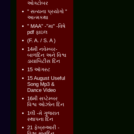
ઓક્ટોબર
" સત્યના પ્રયોગો "
આત્મકથા
" MAA" -"મા" -વિષે
pdf ફાઇલ
(F. A. / S. A )
14મી નવેમ્બર-
બાળદિન અને વિશ્વ
ડાયાબિટીસ દિન
15 ઑગસ્ટ
15 August Useful
Song Mp3 &
Dance Video
16મી સપ્ટેમ્બર
વિશ્વ ઓઝોન દિન
1લી -મે ગુજરાત
સ્થાપના દિન
21 ફેબ્રુઆરી -
વિશ્વ માતૃદિન