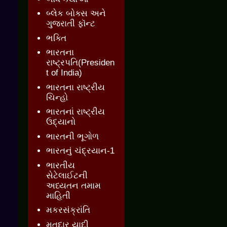
બ્લેક બોક્સ અને
ગુજરાતી ફૉન્ટ
ભક્તિ
ભારતના
રાષ્ટ્રપતિ(Presiden
t of India)
ભારતના રાષ્ટ્રીય
ચિન્હો
ભારતનાં રાષ્ટ્રીય
ઉદ્યાનો
ભારતની ભૂગોળ
ભારતનું ચંદ્રયાન-1
ભારતીય
સેટેલાઈટની
અધ્યતન તમામ
માહિતી
મકરસંક્રાંતિ
મતદાર યાદી