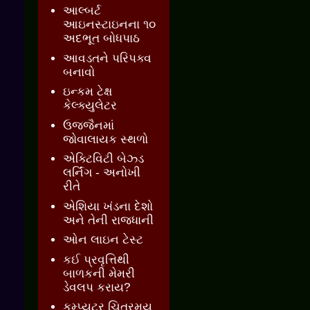
આલ્બર્ટ
આઇનસ્ટાઇનના ૧૦
અદભૂત બોધપાઠ
આવડતને પરિપક્વ
બનાવો
ઇન્કમ ટેક્ષ
કેલ્ક્યુલેટર
ઉજ્જૈનમાં
જોવાલાયક સ્થળો
એક્ટિવિટી બેઝ્ડ
લર્નિંગ - અનોખી
રીતે
એશિયા ખંડના દેશો
અને તેની રાજધાની
ઓન લાઇન ટેસ્ટ
કઈ પ્રવૃત્તિથી
બાળકની મેમરી
ડેવલપ કરાય?
કમ્પ્યુટર ચિત્રમય