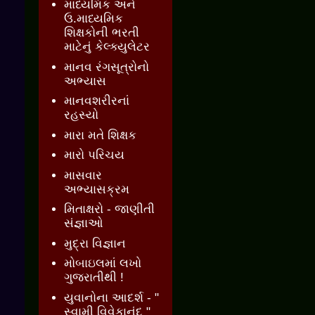
માધ્યમિક અને
ઉ.માધ્યમિક
શિક્ષકોની ભરતી
માટેનું કેલ્ક્યુલેટર
માનવ રંગસૂત્રોનો
અભ્યાસ
માનવશરીરનાં
રહસ્યો
મારા મતે શિક્ષક
મારો પરિચય
માસવાર
અભ્યાસક્રમ
મિતાક્ષરો - જાણીતી
સંજ્ઞાઓ
મુદ્રા વિજ્ઞાન
મોબાઇલમાં લખો
ગુજરાતીથી !
યુવાનોના આદર્શ - "
સ્વામી વિવેકાનંદ "