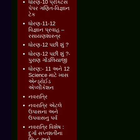
ધોરણ-10 પ્રેક્ટિસ
પેપર ગણિત-વિજ્ઞાન
ટેક
ધોરણ-11-12
વિજ્ઞાન પ્રવાહ –
રસાયણશાસ્ત્ર
ધોરણ-12 પછી શું ?
ધોરણ-12 પછી શું ?-
પુરાણ ગોંડલિયાજી
ધોરણ:- 11 અને 12
Science માટે ખાસ
એન્ડ્રોઈડ
એપ્લીકેશન
નવરાત્રિ
નવરાત્રિ એટલે
ઉપાસના અને
ઉપવાસનુ પર્વ
નવરાત્રિ વિશેષ :
દુર્ગા સપ્તશતીના
સિદ્ધ અને