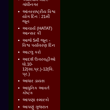
ગાંધીનગર
આંતરરાષ્ટ્રીય વિશ્વ
યોગ દિન : 21મી
જૂન
આચાર્ય (HATAT)
આન્સર કી
આજે 5મી જૂન -
વિશ્વ પર્યાવરણ દિન
આટલુ કરો
આદર્શ ઉત્તરવહીઓ
ધો.10-
12(સા.પ્ર.)-12(વિ.
પ્ર.)
આધાર ડાયસ
આધુનિક આવર્ત
કોષ્ટક
આપણા સ્મારકો
આપણું ગુજરાત