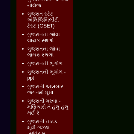
નોલેજ
ગુજરાત સ્ટેટ
એલિજિબિલીટી
ટેસ્ટ (GSET)
ગુજરાતના જોવા
લાયક સ્થળો
ગુજરાતનાં જોવા
લાયક સ્થળો
ગુજરાતની ભૂગોળ
ગુજરાતની ભૂગોળ -
ppt
ગુજરાતી અખબાર
જગતમાં ઘૂમો
ગુજરાતી ગરબા -
મણિયારો તે હલુ હલુ
થઈ રે
ગુજરાતી નાટક-
મૂવી-ગઝલ
-સુવિચાર