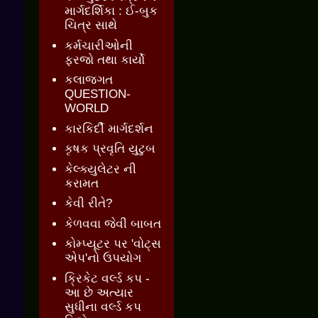
માર્ગદર્શિકા : ઈ-બુક
ચિત્ર સાથે
કર્મચારીઓની
ફરજો તથા કાર્યો
કલાજગત
QUESTION-
WORLD
કારકિર્દી માર્ગદર્શન
કૃષક પ્રવૃતિ યુટુબ
કેલ્ક્યુલેટર ની
કરામત
કેવી રીતે?
કેળવવા જેવી બાબત
કોમ્પ્યૂટર પર 'વોટ્સ
એપ'નો ઉપયોગ
ક્રિકેટ વર્લ્ડ કપ -
આ છે અત્યાર
સુધીના વર્લ્ડ કપ