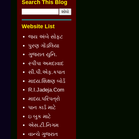
Search This Blog
Website List
જય અંબે સોફ્ટ
પુરણ ગોંડલિયા
ગુજરાત યુનિ.
સ્પીપા અમદાવાદ
સી.પી.એફ.કપાત
માધ્ય.શિક્ષણ બોર્ડ
R.I.Jadeja.Com
માધ્ય.પરિપત્રો
પાન કાર્ડ માટે
ઇ બુક માટે
એસ.ટી.નિગમ
વાન્ચે ગુજરાત