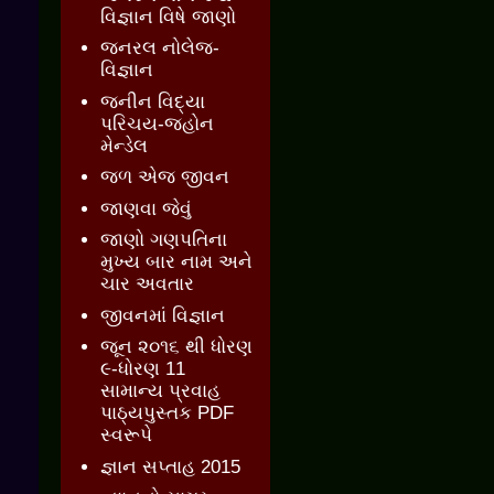
વિજ્ઞાન વિષે જાણો
જનરલ નોલેજ-
વિજ્ઞાન
જનીન વિદ્યા
પરિચય-જ્હોન
મેન્ડેલ
જળ એજ જીવન
જાણવા જેવું
જાણો ગણપતિના
મુખ્ય બાર નામ અને
ચાર અવતાર
જીવનમાં વિજ્ઞાન
જૂન ૨૦૧૬ થી ધોરણ
૯-ધોરણ 11
સામાન્ય પ્રવાહ
પાઠ્યપુસ્તક PDF
સ્વરૂપે
જ્ઞાન સપ્તાહ 2015