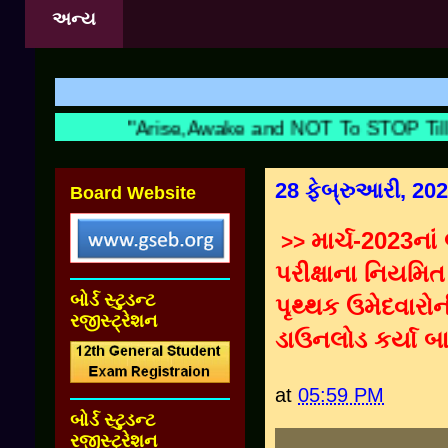
અન્ય
"Arise,Awake and NOT To STOP Till T
28 ફેબ્રુઆરી, 20
Board Website
માર્ચ-2023ના
>>
પરીક્ષાના નિયમિત 
બોર્ડ સ્ટુડન્ટ
પૃથ્થક ઉમેદવારોન
રજીસ્ટ્રેશન
ડાઉનલોડ કર્યા 
at
05:59 PM
બોર્ડ સ્ટુડન્ટ
રજીસ્ટ્રેશન