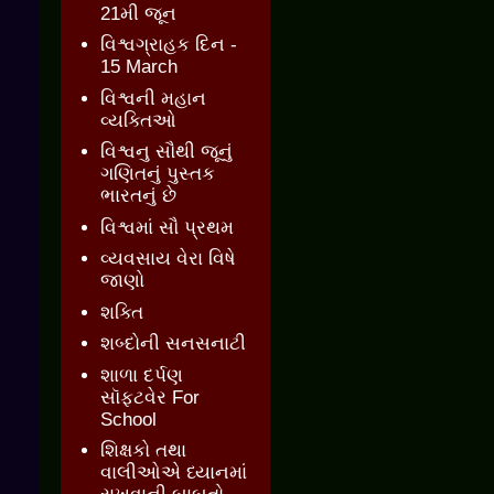
21મી જૂન
વિશ્વગ્રાહક દિન -
15 March
વિશ્વની મહાન
વ્યક્તિઓ
વિશ્વનુ સૌથી જૂનું
ગણિતનું પુસ્તક
ભારતનું છે
વિશ્વમાં સૌ પ્રથમ
વ્યવસાય વેરા વિષે
જાણો
શક્તિ
શબ્દોની સનસનાટી
શાળા દર્પણ
સૉફ્ટવેર For
School
શિક્ષકો તથા
વાલીઓએ ધ્યાનમાં