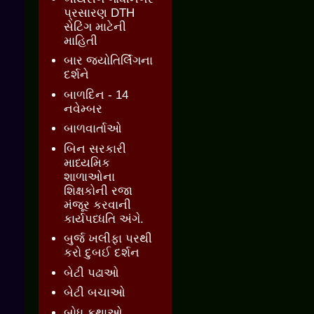
પ્રસારણ DTH
સેટિંગ માટેની
માહિતી
બાર જ્‍યોતિર્લિંગના
દર્શને
બાળદિન - 14
નવેમ્બર
બાળવાર્તાઓ
બિન સરકારી
માધ્યમિક
શાળાઓના
શિક્ષકોની રજા
મંજૂર કરવાની
કાર્યપધ્ધતિ અંગે.
બુર્જ ખલીફા પરથી
કરો દુબઈ દર્શન
બેટી પઢાઓ
બેટી બચાઓ
બોધ કથાઓ