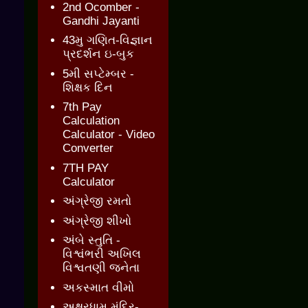
2nd Ocomber -
Gandhi Jayanti
43મુ ગણિત-વિજ્ઞાન
પ્રદર્શન ઇ-બુક
5મી સપ્ટેમ્બર -
શિક્ષક દિન
7th Pay
Calculation
Calculator - Video
Converter
7TH PAY
Calculator
અંગ્રેજી રમતો
અંગ્રેજી શીખો
અંબે સ્તુતિ -
વિશ્વંભરી અખિલ
વિશ્વતણી જનેતા
અકસ્માત વીમો
અક્ષરધામ મંદિર-