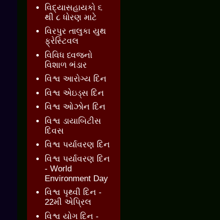
વિદ્યાસહાયકો ૬
થી ૮ ધોરણ માટે
વિરપુર તાલુકા યુથ
ફ્રેસ્ટિવલ
વિવિધ ધ્વજનો
વિશાળ ભંડાર
વિશ્વ આરોગ્ય દિન
વિશ્વ એઇડ્સ દિન
વિશ્વ ઓઝોન દિન
વિશ્વ ડાયાબિટીસ
દિવસ
વિશ્વ પર્યાવરણ દિન
વિશ્વ પર્યાવરણ દિન
- World
Environment Day
વિશ્વ પૃથ્વી દિન -
22મી એપ્રિલ
વિશ્વ યોગ દિન -