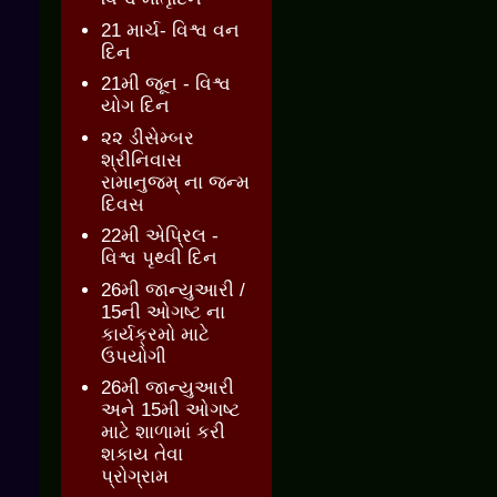
21 માર્ચ- વિશ્વ વન
દિન
21મી જૂન - વિશ્વ
યોગ દિન
૨૨ ડીસેમ્બર
શ્રીનિવાસ
રામાનુજમ્ ના જન્મ
દિવસ
22મી એપ્રિલ -
વિશ્વ પૃથ્વી દિન
26મી જાન્યુઆરી /
15ની ઓગષ્ટ ના
કાર્યક્રમો માટે
ઉપયોગી
26મી જાન્યુઆરી
અને 15મી ઓગષ્ટ
માટે શાળામાં કરી
શકાય તેવા
પ્રોગ્રામ