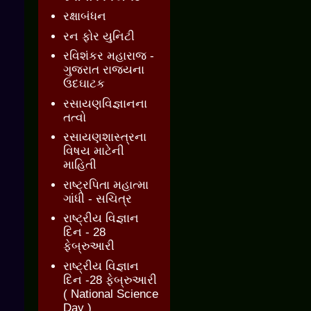
રક્ષાબંધન
રન ફોર યુનિટી
રવિશંકર મહારાજ -
ગુજરાત રાજ્યના
ઉદઘાટક
રસાયણવિજ્ઞાનના
તત્વો
રસાયણશાસ્ત્રના
વિષય માટેની
માહિતી
રાષ્ટ્રપિતા મહાત્મા
ગાંધી - સચિત્ર
રાષ્ટ્રીય વિજ્ઞાન
દિન - 28
ફેબ્રુઆરી
રાષ્ટ્રીય વિજ્ઞાન
દિન -28 ફેબ્રુઆરી
( National Science
Day )