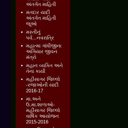
અંતર્ગત માહિતી
મતદાર યાદી
અંતર્ગત માહિતી
જૂઓ
મસ્તીનું
પર્વ...નવરાત્રિ
મહાત્મા ગાંધીજીના
અગિયાર જીવન
મંત્રો
મહાન વ્યક્તિ અને
તેના કાર્યો
મહીસાગર જિલ્લો
-રજાઓની યાદી
2016-17
મા.અને
ઉ.મા.શાળાઓ-
મહીસાગર જિલ્લો
વાર્ષિક આયોજન
2015-2016