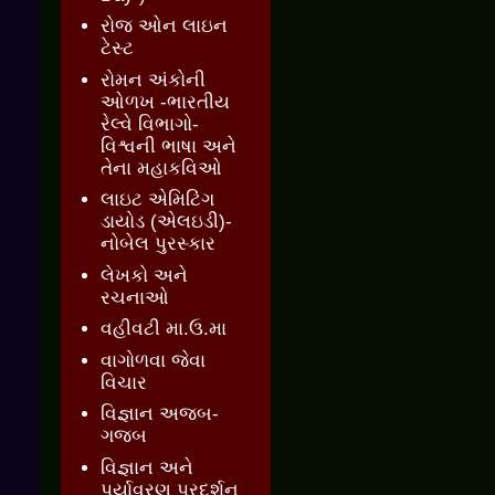
રોજ ઓન લાઇન
ટેસ્ટ
રોમન અંકોની
ઓળખ -ભારતીય
રેલ્વે વિભાગો-
વિશ્વની ભાષા અને
તેના મહાકવિઓ
લાઇટ એમિટિંગ
ડાયોડ (એલઇડી)-
નોબેલ પુરસ્કાર
લેખકો અને
રચનાઓ
વહીવટી મા.ઉ.મા
વાગોળવા જેવા
વિચાર
વિજ્ઞાન અજબ-
ગજબ
વિજ્ઞાન અને
પર્યાવરણ પ્રદર્શન