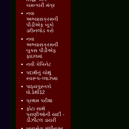
ચમત્કારી મંત્ર
નવા
અભ્યાસક્રમની
પીડીએફ બૂકો
ડાઉનલોડ કરો
નવા
અભ્યાસક્રમની
બુક્સ પીડીએફ
ફાઇલમાં
નવી કેબિનેટ
પદાર્થનું ચોથું
સ્વરૂપ-પ્લાઝમા
પાઠ્યપુસ્તકો
ધો.1થી12
પ્રથમ પરીક્ષા
ફોટા સાથે
પ્રાણીઓની યાદી -
ડીઝીટલ ડાયરી
બાયસેગ ગાંધીનગર