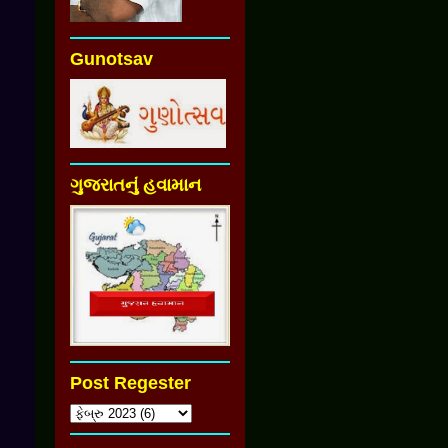
Gunotsav
ગુજરાતનું હવામાન
Post Regester