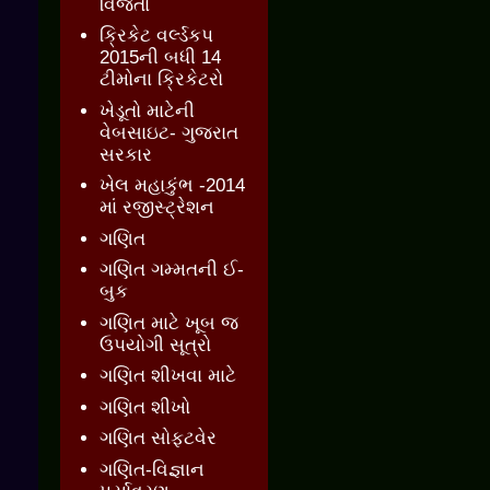
વિજેતા
ક્રિકેટ વર્લ્ડકપ
2015ની બધી 14
ટીમોના ક્રિકેટરો
ખેડૂતો માટેની
વેબસાઇટ- ગુજરાત
સરકાર
ખેલ મહાકુંભ -2014
માં રજીસ્ટ્રેશન
ગણિત
ગણિત ગમ્મતની ઈ-
બુક
ગણિત માટે ખૂબ જ
ઉપયોગી સૂત્રો
ગણિત શીખવા માટે
ગણિત શીખો
ગણિત સોફ્ટવેર
ગણિત-વિજ્ઞાન