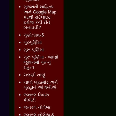
ગુજરાતી સાહિત્ય
અને Google Map
પરથી સેટેલાઇટ
ઇમેજ કેવી રીતે
બનાવવી?
ગુણોત્સવ-5
ગુરુપુર્ણિમા
ગુરૂ પૂર્ણિમા
ગુરૂ પૂર્ણિમા - જાણો
જીવનમાં ગુરૂનું
મહત્વ
ચલણી નાણું
ચાલો બ્રહ્માંડ અને
ગ્રહોને ઓળખીએ
જનરલ ક્વિઝ
પીપીટી
જનરલ નોલેજ
જનરલ નોલેજ &