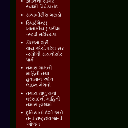
જ્ઞાાનનો સાગર
સ્વામી વિવેકાનંદ
ડાયાબીટીસ મટાડો
ડિપાર્ટમેન્ટ(
ખાતાકીય ) પરીક્ષા
-સ્ટડી મટેરિયલ
ડીઇઓ શ્રી
વાય.એચ.પટેલ સર
-રયોલી ડાયનોસોર
પાર્ક
તમારા ગામની
માહિતી તથા
હવામાન ઓન
લાઇન મેળવો
તમારા તાલુકાનાં
વરસાદની માહિતી
તમારા હાથમાં
દુનિયાનાં દેશો અને
તેનાં રાષ્ટ્રધ્વજોની
ઓળખ