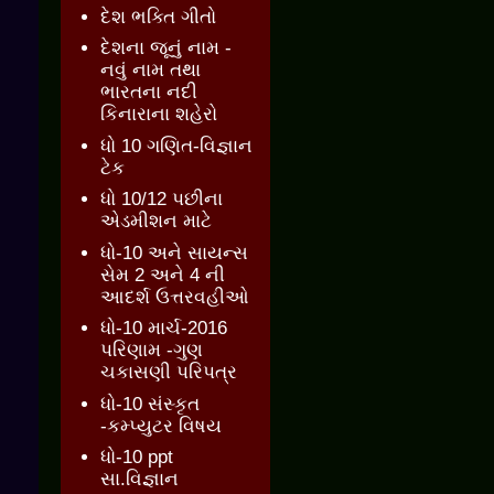
દેશ ભક્તિ ગીતો
દેશના જૂનું નામ -
નવું નામ તથા
ભારતના નદી
કિનારાના શહેરો
ધો 10 ગણિત-વિજ્ઞાન
ટેક
ધો 10/12 પછીના
એડમીશન માટે
ધો-10 અને સાયન્સ
સેમ 2 અને 4 ની
આદર્શ ઉત્તરવહીઓ
ધો-10 માર્ચ-2016
પરિણામ -ગુણ
ચકાસણી પરિપત્ર
ધો-10 સંસ્કૃત
-કમ્પ્યુટર વિષય
ધો-10 ppt
સા.વિજ્ઞાન