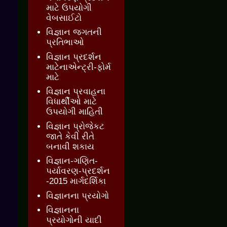
માટે ઉપયોગી
વેબસાઈટો
વિજ્ઞાન જગતની
પ્રતિભાઓ
વિજ્ઞાન પ્રદર્શન
માટેનાએન્ટ્રી-ફોર્મ
માટે
વિજ્ઞાન પ્રવાહના
વિધાર્થીઓ માટે
ઉપયોગી માહિતી
વિજ્ઞાન પ્રોજેકટ
જાતે કેવી રીતે
બનાવી શકાય
વિજ્ઞાન-ગણિત-
પર્યાવરણ-પ્રદર્શન
-2015 માર્ગદર્શિકા
વિજ્ઞાનના પ્રયોગો
વિજ્ઞાનના
પ્રયોગોની યાદી