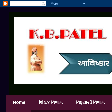
Home
શિક્ષક વિભાગ
વિદ્યાર્થી વિભાગ