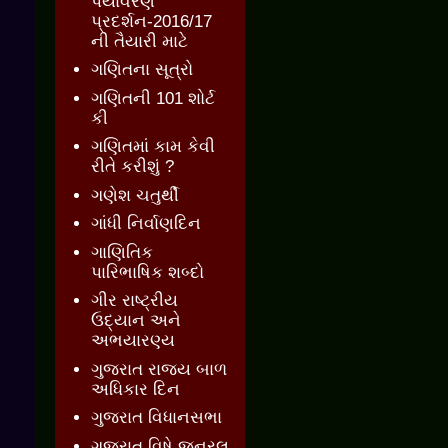
પર્યાવરણ
પ્રદર્શન-2016/17
ની તૈયારી માટે
ગણિતના સૂત્રો
ગણિતની 101 શોર્ટ
કી
ગણિતમાં કામ કેવી
રીતે કરીશું ?
ગણેશ ચતુર્થી
ગાંધી નિર્વાણદિન
ગાણિતિક
પારિભાષિક શબ્દો
ગીર રાષ્ટ્રીય
ઉદ્યાન અને
અભયારણ્ય
ગુજરાત રાજ્ય બાળ
અધિકાર દિન
ગુજરાત વિધાનસભા
ગુજરાત વિષે જનરલ