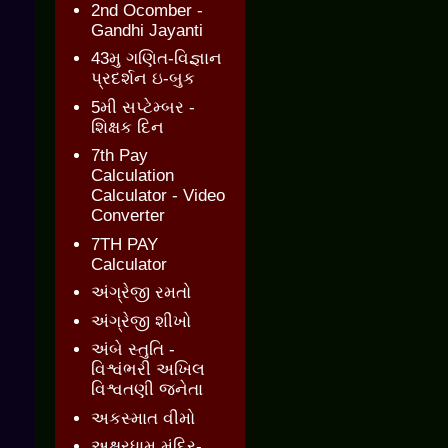
2nd Ocomber -
Gandhi Jayanti
43મુ ગણિત-વિજ્ઞાન
પ્રદર્શન ઇ-બુક
5મી સપ્ટેમ્બર -
શિક્ષક દિન
7th Pay
Calculation
Calculator - Video
Converter
7TH PAY
Calculator
અંગ્રેજી રમતો
અંગ્રેજી શીખો
અંબે સ્તુતિ -
વિશ્વંભરી અખિલ
વિશ્વતણી જનેતા
અકસ્માત વીમો
અક્ષરધામ મંદિર-