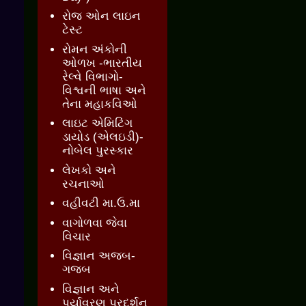
રોજ ઓન લાઇન
ટેસ્ટ
રોમન અંકોની
ઓળખ -ભારતીય
રેલ્વે વિભાગો-
વિશ્વની ભાષા અને
તેના મહાકવિઓ
લાઇટ એમિટિંગ
ડાયોડ (એલઇડી)-
નોબેલ પુરસ્કાર
લેખકો અને
રચનાઓ
વહીવટી મા.ઉ.મા
વાગોળવા જેવા
વિચાર
વિજ્ઞાન અજબ-
ગજબ
વિજ્ઞાન અને
પર્યાવરણ પ્રદર્શન