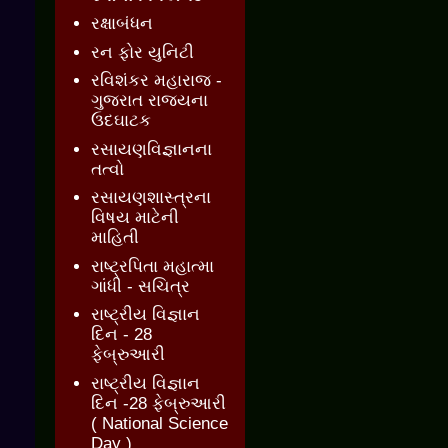
રક્ષાબંધન
રન ફોર યુનિટી
રવિશંકર મહારાજ -
ગુજરાત રાજ્યના
ઉદઘાટક
રસાયણવિજ્ઞાનના
તત્વો
રસાયણશાસ્ત્રના
વિષય માટેની
માહિતી
રાષ્ટ્રપિતા મહાત્મા
ગાંધી - સચિત્ર
રાષ્ટ્રીય વિજ્ઞાન
દિન - 28
ફેબ્રુઆરી
રાષ્ટ્રીય વિજ્ઞાન
દિન -28 ફેબ્રુઆરી
( National Science
Day )