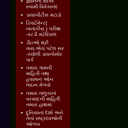
જ્ઞાાનનો સાગર
સ્વામી વિવેકાનંદ
ડાયાબીટીસ મટાડો
ડિપાર્ટમેન્ટ(
ખાતાકીય ) પરીક્ષા
-સ્ટડી મટેરિયલ
ડીઇઓ શ્રી
વાય.એચ.પટેલ સર
-રયોલી ડાયનોસોર
પાર્ક
તમારા ગામની
માહિતી તથા
હવામાન ઓન
લાઇન મેળવો
તમારા તાલુકાનાં
વરસાદની માહિતી
તમારા હાથમાં
દુનિયાનાં દેશો અને
તેનાં રાષ્ટ્રધ્વજોની
ઓળખ