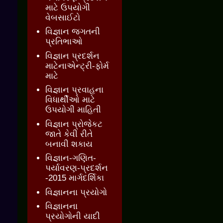
માટે ઉપયોગી
વેબસાઈટો
વિજ્ઞાન જગતની
પ્રતિભાઓ
વિજ્ઞાન પ્રદર્શન
માટેનાએન્ટ્રી-ફોર્મ
માટે
વિજ્ઞાન પ્રવાહના
વિધાર્થીઓ માટે
ઉપયોગી માહિતી
વિજ્ઞાન પ્રોજેકટ
જાતે કેવી રીતે
બનાવી શકાય
વિજ્ઞાન-ગણિત-
પર્યાવરણ-પ્રદર્શન
-2015 માર્ગદર્શિકા
વિજ્ઞાનના પ્રયોગો
વિજ્ઞાનના
પ્રયોગોની યાદી