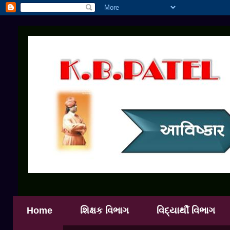
Home
શિક્ષક વિભાગ
વિદ્યાર્થી વિભાગ