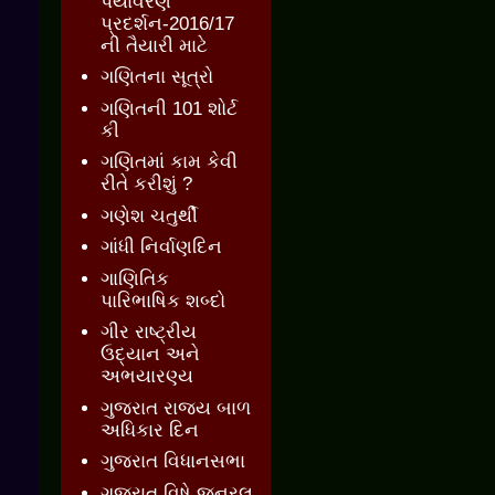
પર્યાવરણ
પ્રદર્શન-2016/17
ની તૈયારી માટે
ગણિતના સૂત્રો
ગણિતની 101 શોર્ટ
કી
ગણિતમાં કામ કેવી
રીતે કરીશું ?
ગણેશ ચતુર્થી
ગાંધી નિર્વાણદિન
ગાણિતિક
પારિભાષિક શબ્દો
ગીર રાષ્ટ્રીય
ઉદ્યાન અને
અભયારણ્ય
ગુજરાત રાજ્ય બાળ
અધિકાર દિન
ગુજરાત વિધાનસભા
ગુજરાત વિષે જનરલ