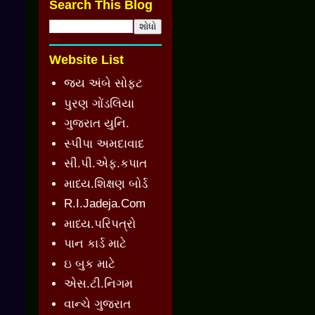
Search This Blog
Website List
જય અંબે સોફ્ટ
પુરણ ગોંડલિયા
ગુજરાત યુનિ.
સ્પીપા અમદાવાદ
સી.પી.એફ.કપાત
માધ્ય.શિક્ષણ બોર્ડ
R.I.Jadeja.Com
માધ્ય.પરિપત્રો
પાન કાર્ડ માટે
ઇ બુક માટે
એસ.ટી.નિગમ
વાન્ચે ગુજરાત