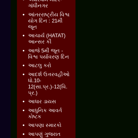
ગાંધીનગર
આંતરરાષ્ટ્રીય વિશ્વ
યોગ દિન : 21મી
જૂન
આચાર્ય (HATAT)
આન્સર કી
આજે 5મી જૂન -
વિશ્વ પર્યાવરણ દિન
આટલુ કરો
આદર્શ ઉત્તરવહીઓ
ધો.10-
12(સા.પ્ર.)-12(વિ.
પ્ર.)
આધાર ડાયસ
આધુનિક આવર્ત
કોષ્ટક
આપણા સ્મારકો
આપણું ગુજરાત