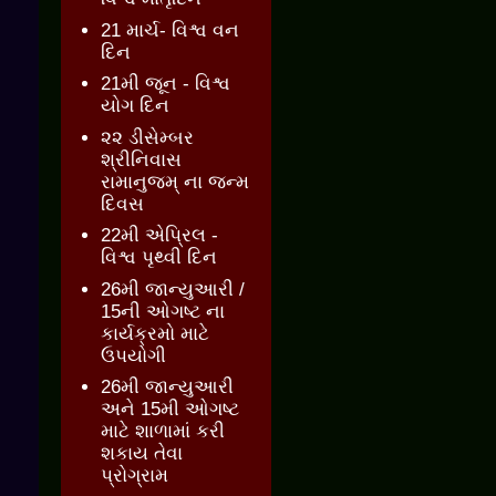
21 માર્ચ- વિશ્વ વન
દિન
21મી જૂન - વિશ્વ
યોગ દિન
૨૨ ડીસેમ્બર
શ્રીનિવાસ
રામાનુજમ્ ના જન્મ
દિવસ
22મી એપ્રિલ -
વિશ્વ પૃથ્વી દિન
26મી જાન્યુઆરી /
15ની ઓગષ્ટ ના
કાર્યક્રમો માટે
ઉપયોગી
26મી જાન્યુઆરી
અને 15મી ઓગષ્ટ
માટે શાળામાં કરી
શકાય તેવા
પ્રોગ્રામ