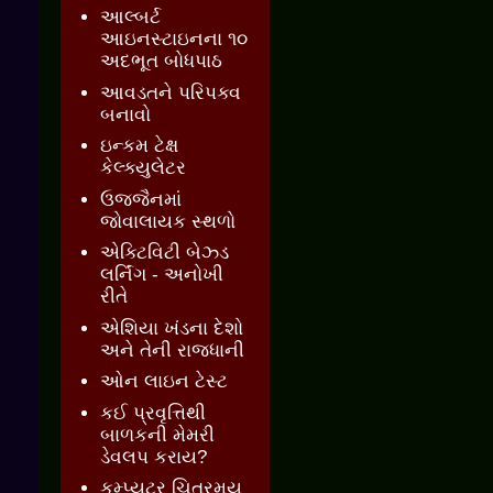
આલ્બર્ટ
આઇનસ્ટાઇનના ૧૦
અદભૂત બોધપાઠ
આવડતને પરિપક્વ
બનાવો
ઇન્કમ ટેક્ષ
કેલ્ક્યુલેટર
ઉજ્જૈનમાં
જોવાલાયક સ્થળો
એક્ટિવિટી બેઝ્ડ
લર્નિંગ - અનોખી
રીતે
એશિયા ખંડના દેશો
અને તેની રાજધાની
ઓન લાઇન ટેસ્ટ
કઈ પ્રવૃત્તિથી
બાળકની મેમરી
ડેવલપ કરાય?
કમ્પ્યુટર ચિત્રમય