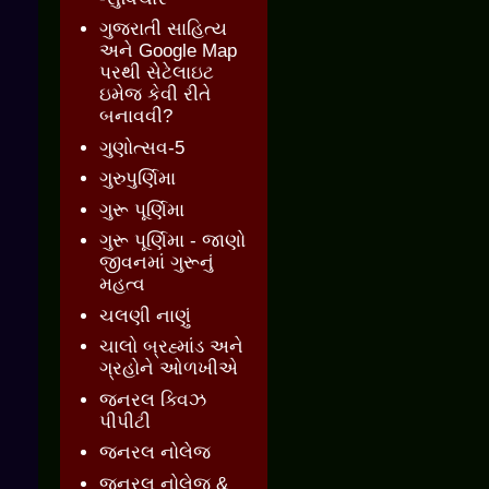
ગુજરાતી સાહિત્ય
અને Google Map
પરથી સેટેલાઇટ
ઇમેજ કેવી રીતે
બનાવવી?
ગુણોત્સવ-5
ગુરુપુર્ણિમા
ગુરૂ પૂર્ણિમા
ગુરૂ પૂર્ણિમા - જાણો
જીવનમાં ગુરૂનું
મહત્વ
ચલણી નાણું
ચાલો બ્રહ્માંડ અને
ગ્રહોને ઓળખીએ
જનરલ ક્વિઝ
પીપીટી
જનરલ નોલેજ
જનરલ નોલેજ &