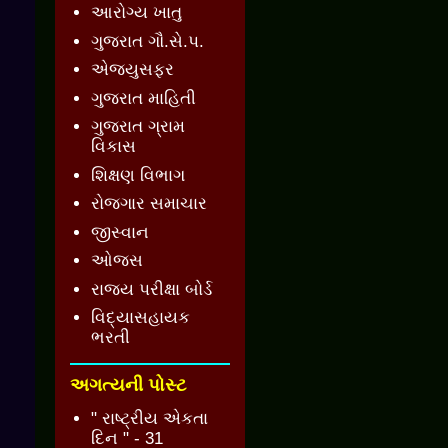
આરોગ્ય ખાતુ
ગુજરાત ગૌ.સે.પ.
એજ્યુસફર
ગુજરાત માહિતી
ગુજરાત ગ્રામ
વિકાસ
શિક્ષણ વિભાગ
રોજગાર સમાચાર
જીસ્વાન
ઓજસ
રાજ્ય પરીક્ષા બોર્ડ
વિદ્યાસહાયક
ભરતી
અગત્યની પોસ્ટ
" રાષ્ટ્રીય એકતા
દિન " - 31