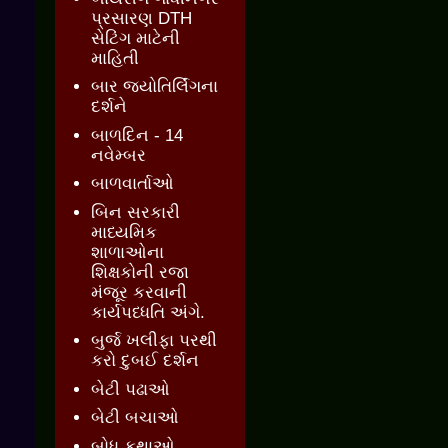
પ્રસારણ DTH
સેટિંગ માટેની
માહિતી
બાર જ્‍યોતિર્લિંગના
દર્શને
બાળદિન - 14
નવેમ્બર
બાળવાર્તાઓ
બિન સરકારી
માધ્યમિક
શાળાઓના
શિક્ષકોની રજા
મંજૂર કરવાની
કાર્યપધ્ધતિ અંગે.
બુર્જ ખલીફા પરથી
કરો દુબઈ દર્શન
બેટી પઢાઓ
બેટી બચાઓ
બોધ કથાઓ