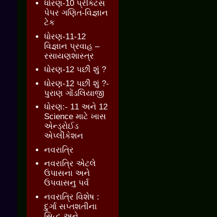
ધોરણ-10 પ્રેક્ટિસ
પેપર ગણિત-વિજ્ઞાન
ટેક
ધોરણ-11-12
વિજ્ઞાન પ્રવાહ –
રસાયણશાસ્ત્ર
ધોરણ-12 પછી શું ?
ધોરણ-12 પછી શું ?-
પુરાણ ગોંડલિયાજી
ધોરણ:- 11 અને 12
Science માટે ખાસ
એન્ડ્રોઈડ
એપ્લીકેશન
નવરાત્રિ
નવરાત્રિ એટલે
ઉપાસના અને
ઉપવાસનુ પર્વ
નવરાત્રિ વિશેષ :
દુર્ગા સપ્તશતીના
સિદ્ધ અને