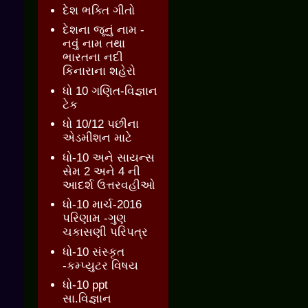
દેશ ભક્તિ ગીતો
દેશના જૂનું નામ -
નવું નામ તથા
ભારતના નદી
કિનારાના શહેરો
ધો 10 ગણિત-વિજ્ઞાન
ટેક
ધો 10/12 પછીના
એડમીશન માટે
ધો-10 અને સાયન્સ
સેમ 2 અને 4 ની
આદર્શ ઉત્તરવહીઓ
ધો-10 માર્ચ-2016
પરિણામ -ગુણ
ચકાસણી પરિપત્ર
ધો-10 સંસ્કૃત
-કમ્પ્યુટર વિષય
ધો-10 ppt
સા.વિજ્ઞાન