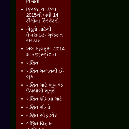
વિજેતા
ક્રિકેટ વર્લ્ડકપ
2015ની બધી 14
ટીમોના ક્રિકેટરો
ખેડૂતો માટેની
વેબસાઇટ- ગુજરાત
સરકાર
ખેલ મહાકુંભ -2014
માં રજીસ્ટ્રેશન
ગણિત
ગણિત ગમ્મતની ઈ-
બુક
ગણિત માટે ખૂબ જ
ઉપયોગી સૂત્રો
ગણિત શીખવા માટે
ગણિત શીખો
ગણિત સોફ્ટવેર
ગણિત-વિજ્ઞાન