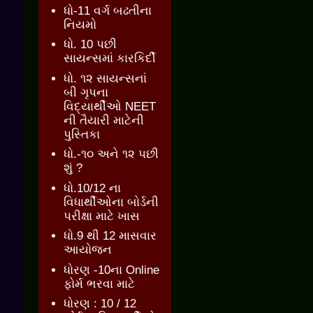
ધો-11 વર્ગ બઢતીના
નિયમો
ધો. 10 પછી
સાયન્સમાં કારકિર્દી
ધો. ૧૨ સાયન્સનાં
બી ગૃપના
વિદ્યાર્થીઓ NEET
ની તૈયારી માટેની
પુસ્તિકા
ધો.-૧૦ અને ૧૨ પછી
શું ?
ધો.10/12 ના
વિધાર્થીઓના બોર્ડની
પરીક્ષા માટે ખાસ
ધો.9 થી 12 માસવાર
આયોજન
ધોરણ -10ના Online
ફોર્મ ભરવા માટે
ધોરણ : 10 / 12