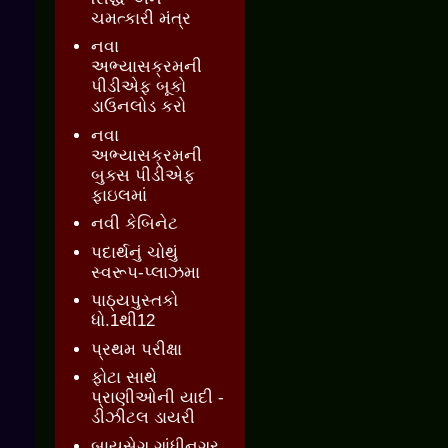
ચમત્કારી મંત્ર
નવા
અભ્યાસક્રમની
પીડીએફ બૂકો
ડાઉનલોડ કરો
નવા
અભ્યાસક્રમની
બુક્સ પીડીએફ
ફાઇલમાં
નવી કેબિનેટ
પદાર્થનું ચોથું
સ્વરૂપ-પ્લાઝમા
પાઠ્યપુસ્તકો
ધો.1થી12
પ્રથમ પરીક્ષા
ફોટા સાથે
પ્રાણીઓની યાદી -
ડીઝીટલ ડાયરી
બાયસેગ ગાંધીનગર