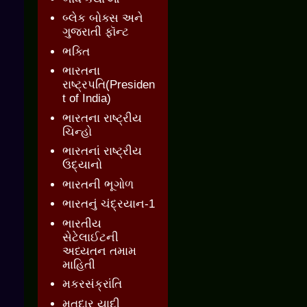
બ્લેક બોક્સ અને
ગુજરાતી ફૉન્ટ
ભક્તિ
ભારતના
રાષ્ટ્રપતિ(Presiden
t of India)
ભારતના રાષ્ટ્રીય
ચિન્હો
ભારતનાં રાષ્ટ્રીય
ઉદ્યાનો
ભારતની ભૂગોળ
ભારતનું ચંદ્રયાન-1
ભારતીય
સેટેલાઈટની
અધ્યતન તમામ
માહિતી
મકરસંક્રાંતિ
મતદાર યાદી