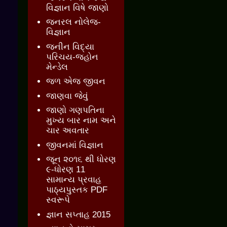
વિજ્ઞાન વિષે જાણો
જનરલ નોલેજ-
વિજ્ઞાન
જનીન વિદ્યા
પરિચય-જ્હોન
મેન્ડેલ
જળ એજ જીવન
જાણવા જેવું
જાણો ગણપતિના
મુખ્ય બાર નામ અને
ચાર અવતાર
જીવનમાં વિજ્ઞાન
જૂન ૨૦૧૬ થી ધોરણ
૯-ધોરણ 11
સામાન્ય પ્રવાહ
પાઠ્યપુસ્તક PDF
સ્વરૂપે
જ્ઞાન સપ્તાહ 2015