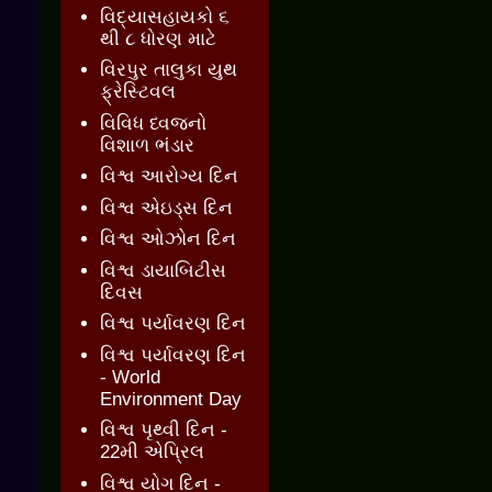
વિદ્યાસહાયકો ૬
થી ૮ ધોરણ માટે
વિરપુર તાલુકા યુથ
ફ્રેસ્ટિવલ
વિવિધ ધ્વજનો
વિશાળ ભંડાર
વિશ્વ આરોગ્ય દિન
વિશ્વ એઇડ્સ દિન
વિશ્વ ઓઝોન દિન
વિશ્વ ડાયાબિટીસ
દિવસ
વિશ્વ પર્યાવરણ દિન
વિશ્વ પર્યાવરણ દિન
- World
Environment Day
વિશ્વ પૃથ્વી દિન -
22મી એપ્રિલ
વિશ્વ યોગ દિન -