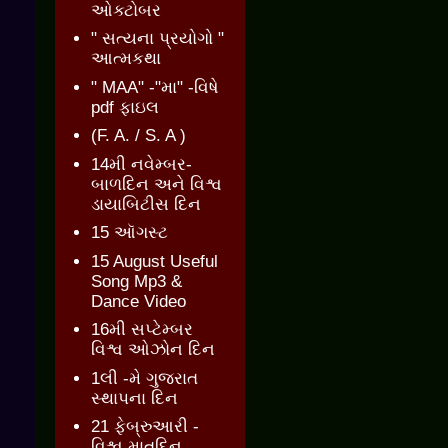
ઓક્ટોબર
" સત્યના પ્રયોગો "
આત્મકથા
" MAA" -"મા" -વિષે
pdf ફાઇલ
(F. A. / S. A )
14મી નવેમ્બર-
બાળદિન અને વિશ્વ
ડાયાબિટીસ દિન
15 ઑગસ્ટ
15 August Useful
Song Mp3 &
Dance Video
16મી સપ્ટેમ્બર
વિશ્વ ઓઝોન દિન
1લી -મે ગુજરાત
સ્થાપના દિન
21 ફેબ્રુઆરી -
વિશ્વ માતૃદિન