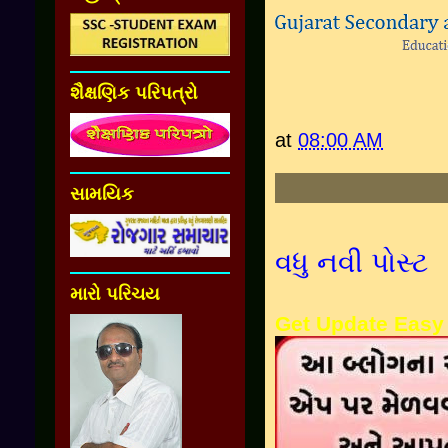
શૈક્ષણિક પરિપત્રો
at
08:00 AM
સામયિક
વધુ નવી પોસ્ટ
મારો પરિચય
Get Update Easy