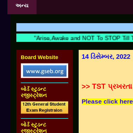
અન્ય
શિક્
"Arise,Awake and NOT To STOP Till Th
14 ડિસેમ્બર, 2022
Board Website
>> TST પ્રખરતા
બોર્ડ સ્ટુડન્ટ
રજીસ્ટ્રેશન
Please click here
બોર્ડ સ્ટુડન્ટ
રજીસ્ટ્રેશન