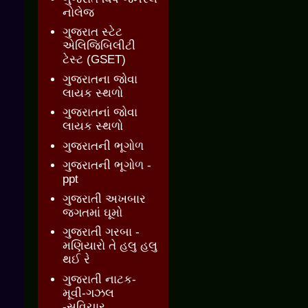
નોલેજ
ગુજરાત સ્ટેટ
એલિજિબિલીટી
ટેસ્ટ (GSET)
ગુજરાતના જોવા
લાયક સ્થળો
ગુજરાતનાં જોવા
લાયક સ્થળો
ગુજરાતની ભૂગોળ
ગુજરાતની ભૂગોળ -
ppt
ગુજરાતી અખબાર
જગતમાં ઘૂમો
ગુજરાતી ગરબા -
મણિયારો તે હલુ હલુ
થઈ રે
ગુજરાતી નાટક-
મૂવી-ગઝલ
-સુવિચાર