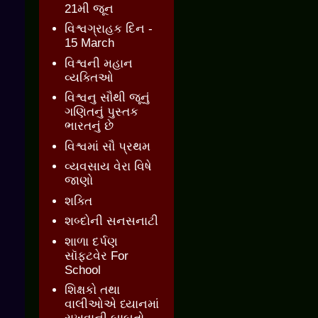
21મી જૂન
વિશ્વગ્રાહક દિન -
15 March
વિશ્વની મહાન
વ્યક્તિઓ
વિશ્વનુ સૌથી જૂનું
ગણિતનું પુસ્તક
ભારતનું છે
વિશ્વમાં સૌ પ્રથમ
વ્યવસાય વેરા વિષે
જાણો
શક્તિ
શબ્દોની સનસનાટી
શાળા દર્પણ
સૉફ્ટવેર For
School
શિક્ષકો તથા
વાલીઓએ ધ્યાનમાં