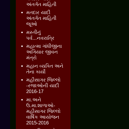
અંતર્ગત માહિતી
મતદાર યાદી
અંતર્ગત માહિતી
જૂઓ
મસ્તીનું
પર્વ...નવરાત્રિ
મહાત્મા ગાંધીજીના
અગિયાર જીવન
મંત્રો
મહાન વ્યક્તિ અને
તેના કાર્યો
મહીસાગર જિલ્લો
-રજાઓની યાદી
2016-17
મા.અને
ઉ.મા.શાળાઓ-
મહીસાગર જિલ્લો
વાર્ષિક આયોજન
2015-2016