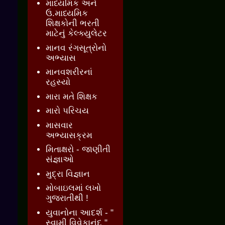
માધ્યમિક અને
ઉ.માધ્યમિક
શિક્ષકોની ભરતી
માટેનું કેલ્ક્યુલેટર
માનવ રંગસૂત્રોનો
અભ્યાસ
માનવશરીરનાં
રહસ્યો
મારા મતે શિક્ષક
મારો પરિચય
માસવાર
અભ્યાસક્રમ
મિતાક્ષરો - જાણીતી
સંજ્ઞાઓ
મુદ્રા વિજ્ઞાન
મોબાઇલમાં લખો
ગુજરાતીથી !
યુવાનોના આદર્શ - "
સ્વામી વિવેકાનંદ "