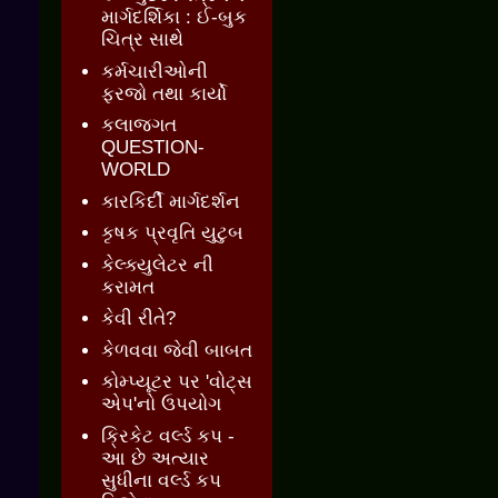
માર્ગદર્શિકા : ઈ-બુક
ચિત્ર સાથે
કર્મચારીઓની
ફરજો તથા કાર્યો
કલાજગત
QUESTION-
WORLD
કારકિર્દી માર્ગદર્શન
કૃષક પ્રવૃતિ યુટુબ
કેલ્ક્યુલેટર ની
કરામત
કેવી રીતે?
કેળવવા જેવી બાબત
કોમ્પ્યૂટર પર 'વોટ્સ
એપ'નો ઉપયોગ
ક્રિકેટ વર્લ્ડ કપ -
આ છે અત્યાર
સુધીના વર્લ્ડ કપ