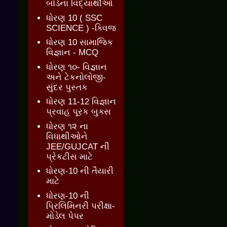
બોર્ડના વિદ્યાર્થીઓ
ધોરણ 10 ( SSC
SCIENCE ) -ક્વિજ
ધોરણ 10 સામાજિક
વિજ્ઞાન - MCQ
ધોરણ ૧૦- વિજ્ઞાન
અને ટેકનોલોજી-
સુંદર પુસ્તક
ધોરણ 11-12 વિજ્ઞાન
પ્રવાહ પૂરક બુક્સ
ધોરણ ૧૨ ના
વિધાથીઓને
JEE/GUJCAT ની
પ્રેકટીસ માટે
ધોરણ-10 ની તૈયારી
માટે
ધોરણ-10 ની
પ્રિલિમિનરી પરીક્ષા-
મોડેલ પેપર