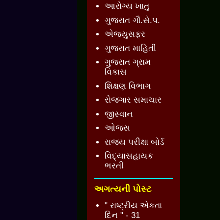
આરોગ્ય ખાતુ
ગુજરાત ગૌ.સે.પ.
એજ્યુસફર
ગુજરાત માહિતી
ગુજરાત ગ્રામ
વિકાસ
શિક્ષણ વિભાગ
રોજગાર સમાચાર
જીસ્વાન
ઓજસ
રાજ્ય પરીક્ષા બોર્ડ
વિદ્યાસહાયક
ભરતી
અગત્યની પોસ્ટ
" રાષ્ટ્રીય એકતા
દિન " - 31