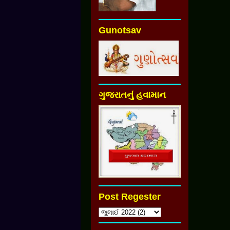
Gunotsav
ગુજરાતનું હવામાન
Post Regester