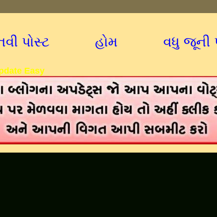
નવી પોસ્ટ
હોમ
વધુ જૂની 
pdate Easy