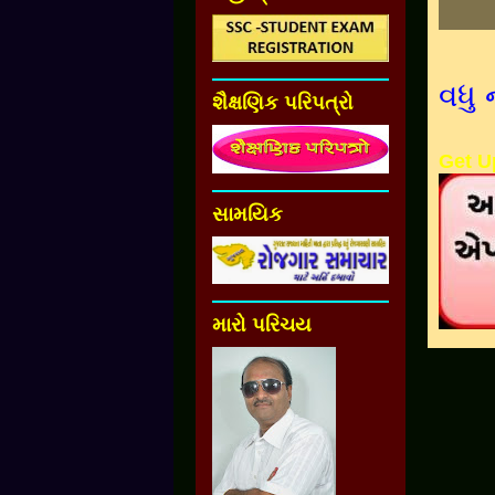
વધુ 
શૈક્ષણિક પરિપત્રો
Get U
સામયિક
મારો પરિચય