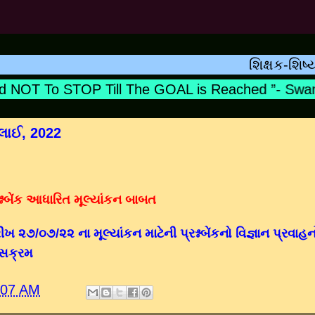
શિક્ષક-શિષ્યનો સંબ
NOT To STOP Till The GOAL is Reached ”- Swami 
લાઈ, 2022
શ્નબેંક આધારિત મૂલ્યાંકન બાબત
ીખ ૨૭/૦૭/૨૨ ના મૂલ્યાંકન માટેની પ્રશ્નબેંકનો વિજ્ઞાન પ્રવાહન
સક્રમ
:07 AM