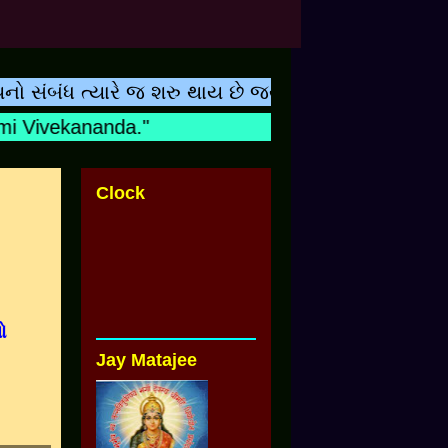
ંધ ત્યારે જ શરુ થાય છે જ્યારે બાળકનુ નામ શિક્ષકના 
Vivekananda."
Clock
ો
Jay Matajee