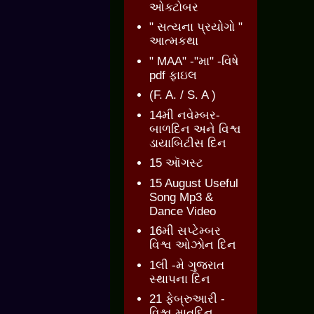
ઓક્ટોબર
" સત્યના પ્રયોગો "
આત્મકથા
" MAA" -"મા" -વિષે
pdf ફાઇલ
(F. A. / S. A )
14મી નવેમ્બર-
બાળદિન અને વિશ્વ
ડાયાબિટીસ દિન
15 ઑગસ્ટ
15 August Useful
Song Mp3 &
Dance Video
16મી સપ્ટેમ્બર
વિશ્વ ઓઝોન દિન
1લી -મે ગુજરાત
સ્થાપના દિન
21 ફેબ્રુઆરી -
વિશ્વ માતૃદિન