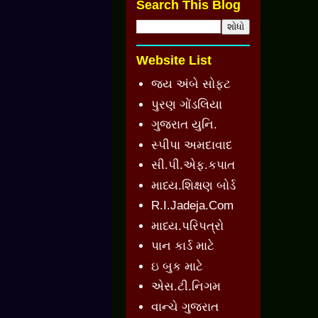
Search This Blog
Website List
જય અંબે સોફ્ટ
પુરણ ગોંડલિયા
ગુજરાત યુનિ.
સ્પીપા અમદાવાદ
સી.પી.એફ.કપાત
માધ્ય.શિક્ષણ બોર્ડ
R.I.Jadeja.Com
માધ્ય.પરિપત્રો
પાન કાર્ડ માટે
ઇ બુક માટે
એસ.ટી.નિગમ
વાન્ચે ગુજરાત