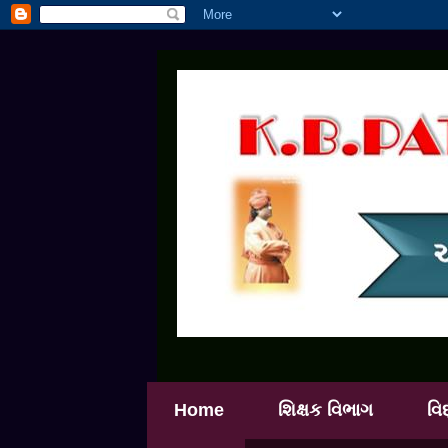
Home
શિક્ષક વિભાગ
વિ