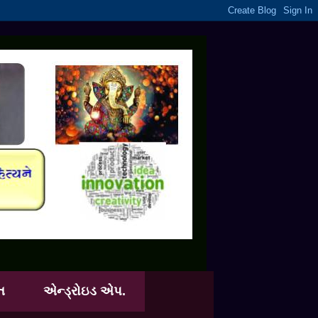
ત
એન્ડ્રોઇડ એપ.