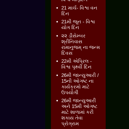
21 માર્ચ- વિશ્વ વન
દિન
21મી જૂન - વિશ્વ
યોગ દિન
૨૨ ડીસેમ્બર
શ્રીનિવાસ
રામાનુજમ્ ના જન્મ
દિવસ
22મી એપ્રિલ -
વિશ્વ પૃથ્વી દિન
26મી જાન્યુઆરી /
15ની ઓગષ્ટ ના
કાર્યક્રમો માટે
ઉપયોગી
26મી જાન્યુઆરી
અને 15મી ઓગષ્ટ
માટે શાળામાં કરી
શકાય તેવા
પ્રોગ્રામ