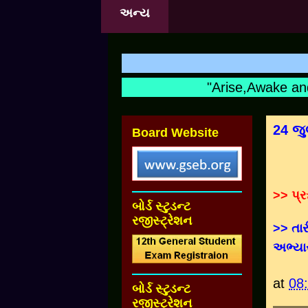
અન્ય
"Arise,Awake and 
24 જુ
Board Website
>> પ્ર
બોર્ડ સ્ટુડન્ટ
રજીસ્ટ્રેશન
>> તાર
અભ્યા
at
08
બોર્ડ સ્ટુડન્ટ
રજીસ્ટ્રેશન