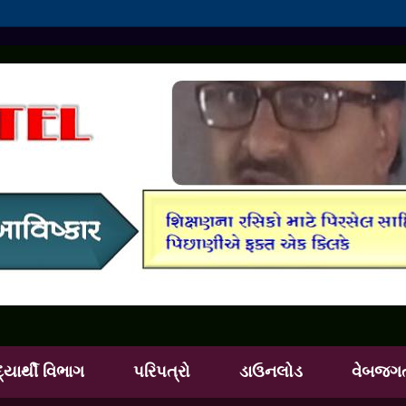
દ્યાર્થી વિભાગ
પરિપત્રો
ડાઉનલોડ
વેબજગ