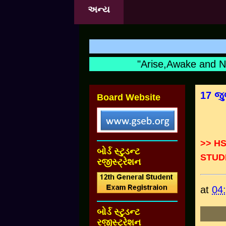
અન્ય
"Arise,Awake and NOT
17 જુ
Board Website
>> H
બોર્ડ સ્ટુડન્ટ
STUD
રજીસ્ટ્રેશન
at
04
બોર્ડ સ્ટુડન્ટ
રજીસ્ટ્રેશન