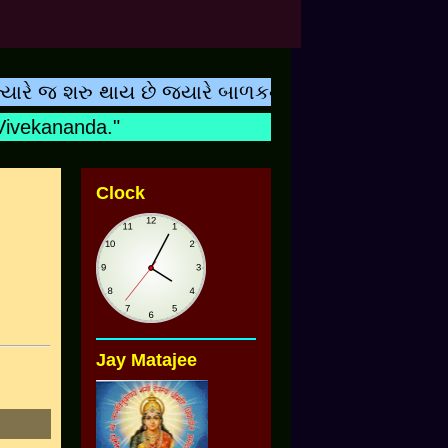
 જ શરુ થાય છે જ્યારે બાળકનુ નામ શિક્ષકના હ્રદયરુપી
ekananda."
Clock
Jay Matajee