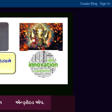
ત
એન્ડ્રોઇડ એપ.