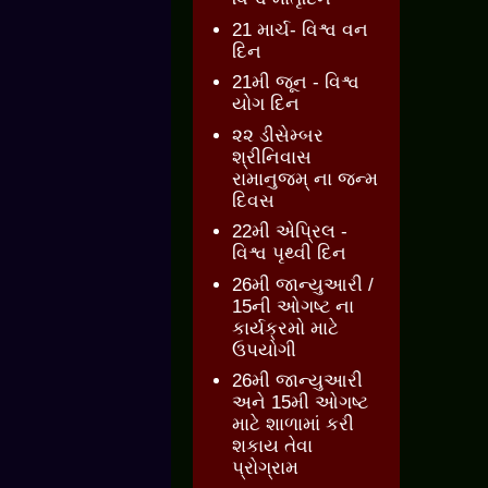
21 માર્ચ- વિશ્વ વન
દિન
21મી જૂન - વિશ્વ
યોગ દિન
૨૨ ડીસેમ્બર
શ્રીનિવાસ
રામાનુજમ્ ના જન્મ
દિવસ
22મી એપ્રિલ -
વિશ્વ પૃથ્વી દિન
26મી જાન્યુઆરી /
15ની ઓગષ્ટ ના
કાર્યક્રમો માટે
ઉપયોગી
26મી જાન્યુઆરી
અને 15મી ઓગષ્ટ
માટે શાળામાં કરી
શકાય તેવા
પ્રોગ્રામ