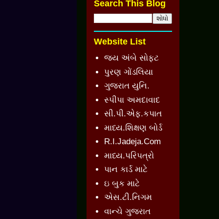
Search This Blog
Website List
જય અંબે સોફ્ટ
પુરણ ગોંડલિયા
ગુજરાત યુનિ.
સ્પીપા અમદાવાદ
સી.પી.એફ.કપાત
માધ્ય.શિક્ષણ બોર્ડ
R.I.Jadeja.Com
માધ્ય.પરિપત્રો
પાન કાર્ડ માટે
ઇ બુક માટે
એસ.ટી.નિગમ
વાન્ચે ગુજરાત