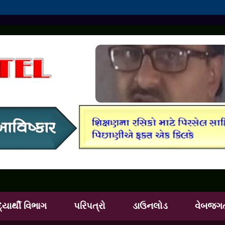
દ્યાર્થી વિભાગ
પરિપત્રો
ડાઉનલોડ
વેબજગ