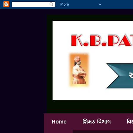
Home
શિક્ષક વિભાગ
વિ