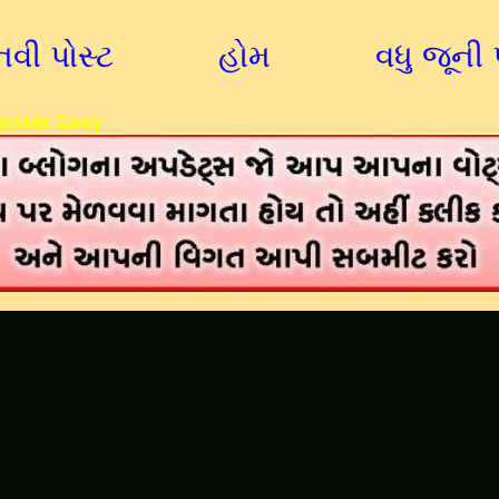
નવી પોસ્ટ
હોમ
વધુ જૂની 
pdate Easy