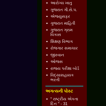
આરોગ્ય ખાતુ
ગુજરાત ગૌ.સે.પ.
એજ્યુસફર
ગુજરાત માહિતી
ગુજરાત ગ્રામ
વિકાસ
શિક્ષણ વિભાગ
રોજગાર સમાચાર
જીસ્વાન
ઓજસ
રાજ્ય પરીક્ષા બોર્ડ
વિદ્યાસહાયક
ભરતી
અગત્યની પોસ્ટ
" રાષ્ટ્રીય એકતા
દિન " - 31