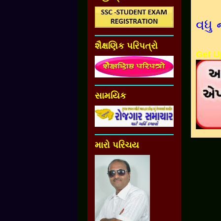
વધુ 
શૈક્ષણિક પરિપત્રો
Get U
સામયિક
મારો પરિચય