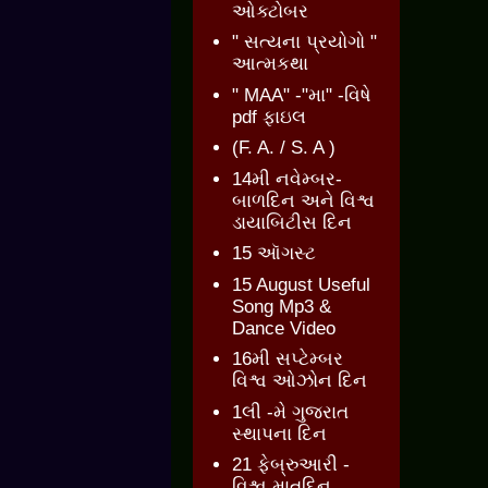
ઓક્ટોબર
" સત્યના પ્રયોગો "
આત્મકથા
" MAA" -"મા" -વિષે
pdf ફાઇલ
(F. A. / S. A )
14મી નવેમ્બર-
બાળદિન અને વિશ્વ
ડાયાબિટીસ દિન
15 ઑગસ્ટ
15 August Useful
Song Mp3 &
Dance Video
16મી સપ્ટેમ્બર
વિશ્વ ઓઝોન દિન
1લી -મે ગુજરાત
સ્થાપના દિન
21 ફેબ્રુઆરી -
વિશ્વ માતૃદિન