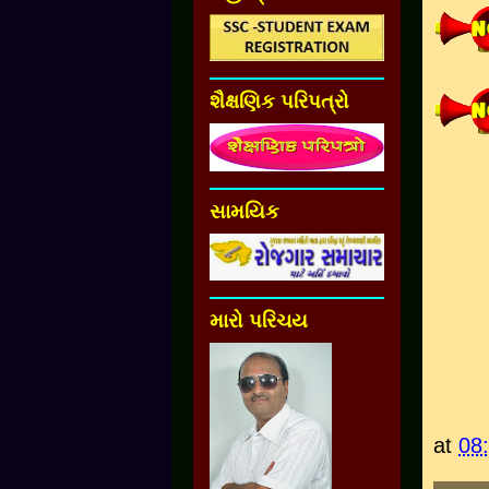
શૈક્ષણિક પરિપત્રો
સામયિક
મારો પરિચય
at
08