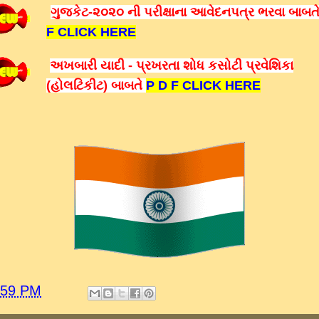
ગુજકેટ-૨૦૨૦ ની પરીક્ષાના આવેદનપત્ર ભરવા બાબ
F CLICK HERE
અખબારી
યાદી - પ્રખરતા શોધ કસોટી પ્રવેશિકા
(હોલટિકીટ) બાબતે
P D F CLICK HERE
:59 PM