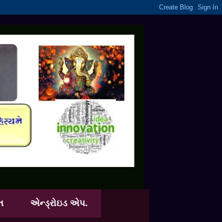
ત
એન્ડ્રોઇડ એપ.