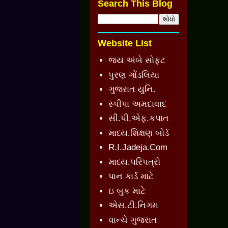
Search This Blog
Website List
જય અંબે સોફ્ટ
પુરણ ગોંડલિયા
ગુજરાત યુનિ.
સ્પીપા અમદાવાદ
સી.પી.એફ.કપાત
માધ્ય.શિક્ષણ બોર્ડ
R.I.Jadeja.Com
માધ્ય.પરિપત્રો
પાન કાર્ડ માટે
ઇ બુક માટે
એસ.ટી.નિગમ
વાન્ચે ગુજરાત