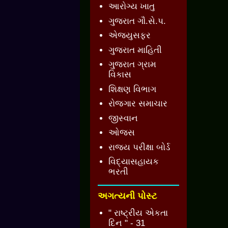
આરોગ્ય ખાતુ
ગુજરાત ગૌ.સે.પ.
એજ્યુસફર
ગુજરાત માહિતી
ગુજરાત ગ્રામ
વિકાસ
શિક્ષણ વિભાગ
રોજગાર સમાચાર
જીસ્વાન
ઓજસ
રાજ્ય પરીક્ષા બોર્ડ
વિદ્યાસહાયક
ભરતી
અગત્યની પોસ્ટ
" રાષ્ટ્રીય એકતા
દિન " - 31