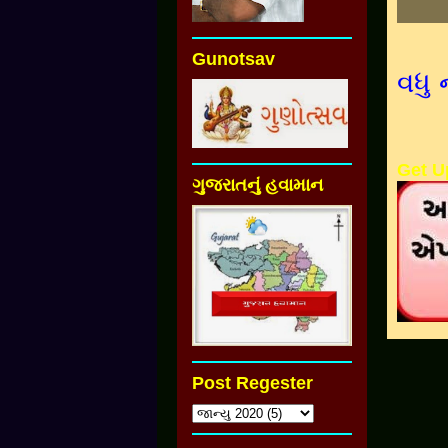
Gunotsav
વધુ 
Get U
ગુજરાતનું હવામાન
Post Regester