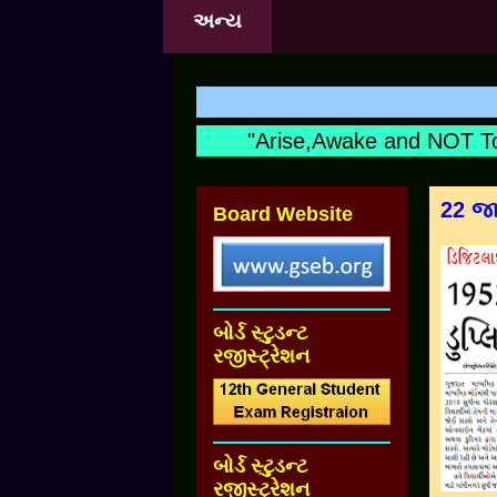
અન્ય
"Arise,Awake and NOT To S
22 જા
Board Website
બોર્ડ સ્ટુડન્ટ
રજીસ્ટ્રેશન
બોર્ડ સ્ટુડન્ટ
રજીસ્ટ્રેશન