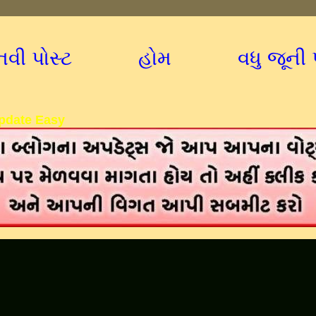
નવી પોસ્ટ
હોમ
વધુ જૂની 
pdate Easy