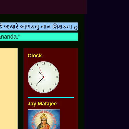
ારે બાળકનુ નામ શિક્ષકના હ્રદયરુપી રજિસ્ટરમા નોંધાય
nda."
Clock
Jay Matajee