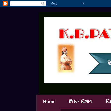
Home
શિક્ષક વિભાગ
વિ