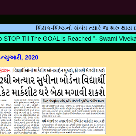
શિક્ષક-શિષ્યનો સંબંધ ત્યારે જ શરુ થાય છે જ્ય
TOP Till The GOAL is Reached ”- Swami Vivekana
ન્યુઆરી, 2020