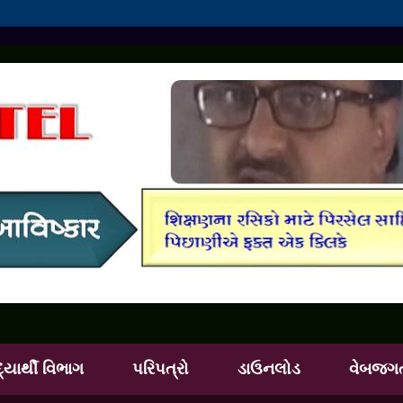
દ્યાર્થી વિભાગ
પરિપત્રો
ડાઉનલોડ
વેબજગ