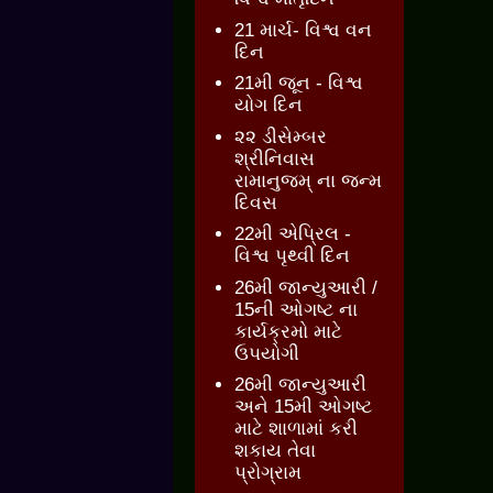
21 માર્ચ- વિશ્વ વન
દિન
21મી જૂન - વિશ્વ
યોગ દિન
૨૨ ડીસેમ્બર
શ્રીનિવાસ
રામાનુજમ્ ના જન્મ
દિવસ
22મી એપ્રિલ -
વિશ્વ પૃથ્વી દિન
26મી જાન્યુઆરી /
15ની ઓગષ્ટ ના
કાર્યક્રમો માટે
ઉપયોગી
26મી જાન્યુઆરી
અને 15મી ઓગષ્ટ
માટે શાળામાં કરી
શકાય તેવા
પ્રોગ્રામ