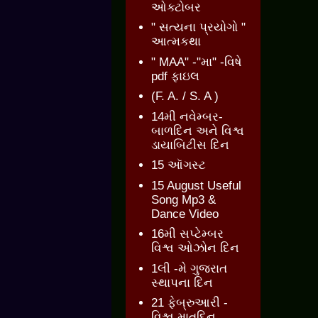
ઓક્ટોબર
" સત્યના પ્રયોગો "
આત્મકથા
" MAA" -"મા" -વિષે
pdf ફાઇલ
(F. A. / S. A )
14મી નવેમ્બર-
બાળદિન અને વિશ્વ
ડાયાબિટીસ દિન
15 ઑગસ્ટ
15 August Useful
Song Mp3 &
Dance Video
16મી સપ્ટેમ્બર
વિશ્વ ઓઝોન દિન
1લી -મે ગુજરાત
સ્થાપના દિન
21 ફેબ્રુઆરી -
વિશ્વ માતૃદિન