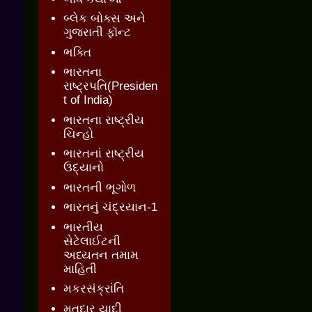
બ્લેક બોક્સ અને
ગુજરાતી ફૉન્ટ
ભક્તિ
ભારતના
રાષ્ટ્રપતિ(Presiden
t of India)
ભારતના રાષ્ટ્રીય
ચિન્હો
ભારતનાં રાષ્ટ્રીય
ઉદ્યાનો
ભારતની ભૂગોળ
ભારતનું ચંદ્રયાન-1
ભારતીય
સેટેલાઈટની
અધ્યતન તમામ
માહિતી
મકરસંક્રાંતિ
મતદાર યાદી