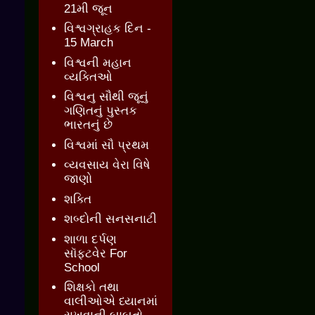
21મી જૂન
વિશ્વગ્રાહક દિન -
15 March
વિશ્વની મહાન
વ્યક્તિઓ
વિશ્વનુ સૌથી જૂનું
ગણિતનું પુસ્તક
ભારતનું છે
વિશ્વમાં સૌ પ્રથમ
વ્યવસાય વેરા વિષે
જાણો
શક્તિ
શબ્દોની સનસનાટી
શાળા દર્પણ
સૉફ્ટવેર For
School
શિક્ષકો તથા
વાલીઓએ ધ્યાનમાં