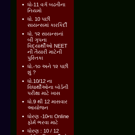
ધો-11 વર્ગ બઢતીના
નિયમો
ધો. 10 પછી
સાયન્સમાં કારકિર્દી
ધો. ૧૨ સાયન્સનાં
બી ગૃપના
વિદ્યાર્થીઓ NEET
ની તૈયારી માટેની
પુસ્તિકા
ધો.-૧૦ અને ૧૨ પછી
શું ?
ધો.10/12 ના
વિધાર્થીઓના બોર્ડની
પરીક્ષા માટે ખાસ
ધો.9 થી 12 માસવાર
આયોજન
ધોરણ -10ના Online
ફોર્મ ભરવા માટે
ધોરણ : 10 / 12