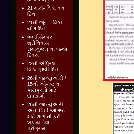
21 માર્ચ- વિશ્વ વન
દિન
21મી જૂન - વિશ્વ
યોગ દિન
૨૨ ડીસેમ્બર
શ્રીનિવાસ
રામાનુજમ્ ના જન્મ
દિવસ
22મી એપ્રિલ -
વિશ્વ પૃથ્વી દિન
26મી જાન્યુઆરી /
15ની ઓગષ્ટ ના
કાર્યક્રમો માટે
ઉપયોગી
26મી જાન્યુઆરી
અને 15મી ઓગષ્ટ
માટે શાળામાં કરી
શકાય તેવા
પ્રોગ્રામ