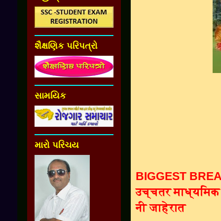
શૈક્ષણિક પરિપત્રો
સામયિક
મારો પરિચય
BIGGEST BREAKI
उच्चतर माध्यमिक स
नी जाहेरात