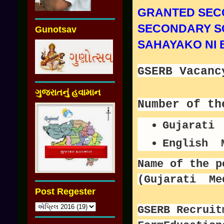
GRANTED SECO
SECONDARY S
Gunotsav
SAHAYAKO NI 
GSERB Vacanc
ગુજરાતનું હવામાન
Number of t
Gujarati 
English 
Name of the p
(Gujarati Me
Post Regester
GSERB Recruit