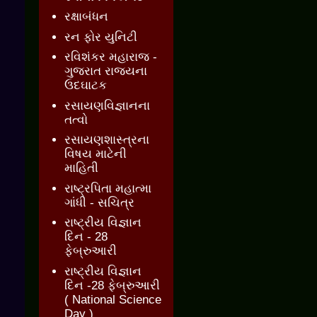
રક્ષાબંધન
રન ફોર યુનિટી
રવિશંકર મહારાજ -
ગુજરાત રાજ્યના
ઉદઘાટક
રસાયણવિજ્ઞાનના
તત્વો
રસાયણશાસ્ત્રના
વિષય માટેની
માહિતી
રાષ્ટ્રપિતા મહાત્મા
ગાંધી - સચિત્ર
રાષ્ટ્રીય વિજ્ઞાન
દિન - 28
ફેબ્રુઆરી
રાષ્ટ્રીય વિજ્ઞાન
દિન -28 ફેબ્રુઆરી
( National Science
Day )