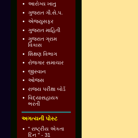
આરોગ્ય ખાતુ
ગુજરાત ગૌ.સે.પ.
એજ્યુસફર
ગુજરાત માહિતી
ગુજરાત ગ્રામ
વિકાસ
શિક્ષણ વિભાગ
રોજગાર સમાચાર
જીસ્વાન
ઓજસ
રાજ્ય પરીક્ષા બોર્ડ
વિદ્યાસહાયક
ભરતી
અગત્યની પોસ્ટ
" રાષ્ટ્રીય એકતા
દિન " - 31