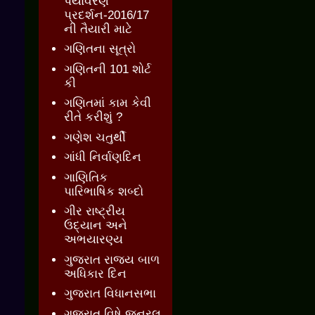
પર્યાવરણ
પ્રદર્શન-2016/17
ની તૈયારી માટે
ગણિતના સૂત્રો
ગણિતની 101 શોર્ટ
કી
ગણિતમાં કામ કેવી
રીતે કરીશું ?
ગણેશ ચતુર્થી
ગાંધી નિર્વાણદિન
ગાણિતિક
પારિભાષિક શબ્દો
ગીર રાષ્ટ્રીય
ઉદ્યાન અને
અભયારણ્ય
ગુજરાત રાજ્ય બાળ
અધિકાર દિન
ગુજરાત વિધાનસભા
ગુજરાત વિષે જનરલ