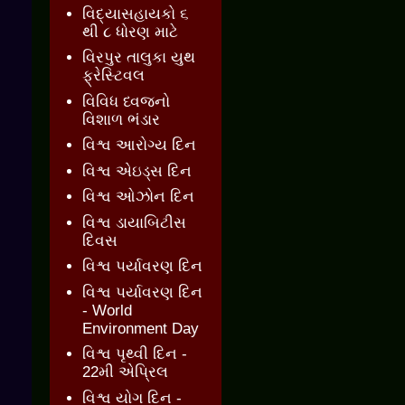
વિદ્યાસહાયકો ૬
થી ૮ ધોરણ માટે
વિરપુર તાલુકા યુથ
ફ્રેસ્ટિવલ
વિવિધ ધ્વજનો
વિશાળ ભંડાર
વિશ્વ આરોગ્ય દિન
વિશ્વ એઇડ્સ દિન
વિશ્વ ઓઝોન દિન
વિશ્વ ડાયાબિટીસ
દિવસ
વિશ્વ પર્યાવરણ દિન
વિશ્વ પર્યાવરણ દિન
- World
Environment Day
વિશ્વ પૃથ્વી દિન -
22મી એપ્રિલ
વિશ્વ યોગ દિન -