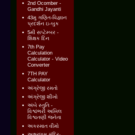
2nd Ocomber -
Gandhi Jayanti
43મુ ગણિત-વિજ્ઞાન
પ્રદર્શન ઇ-બુક
5મી સપ્ટેમ્બર -
શિક્ષક દિન
7th Pay
Calculation
Calculator - Video
Converter
7TH PAY
Calculator
અંગ્રેજી રમતો
અંગ્રેજી શીખો
અંબે સ્તુતિ -
વિશ્વંભરી અખિલ
વિશ્વતણી જનેતા
અકસ્માત વીમો
અક્ષરધામ મંદિર-