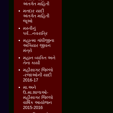
અંતર્ગત માહિતી
મતદાર યાદી
અંતર્ગત માહિતી
જૂઓ
મસ્તીનું
પર્વ...નવરાત્રિ
મહાત્મા ગાંધીજીના
અગિયાર જીવન
મંત્રો
મહાન વ્યક્તિ અને
તેના કાર્યો
મહીસાગર જિલ્લો
-રજાઓની યાદી
2016-17
મા.અને
ઉ.મા.શાળાઓ-
મહીસાગર જિલ્લો
વાર્ષિક આયોજન
2015-2016