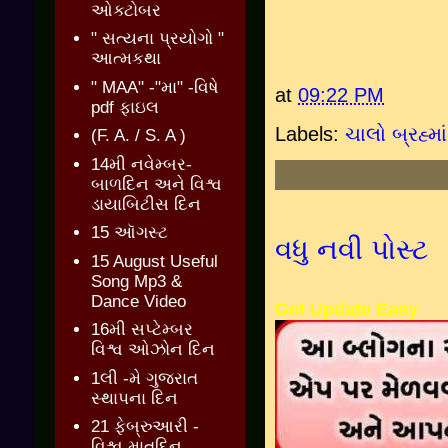
ઓક્ટોબર
" સત્યના પ્રયોગો "
આત્મકથા
" MAA" -"મા" -વિષે
at
09:22 PM
pdf ફાઇલ
Labels:
ચાલો બ્રહ્
(F. A. / S. A )
14મી નવેમ્બર-
બાળદિન અને વિશ્વ
ડાયાબિટીસ દિન
15 ઑગસ્ટ
વધુ નવી પોસ્ટ
15 August Useful
Song Mp3 &
Dance Video
Get Update Easy
16મી સપ્ટેમ્બર
વિશ્વ ઓઝોન દિન
1લી -મે ગુજરાત
સ્થાપના દિન
21 ફેબ્રુઆરી -
વિશ્વ માતૃદિન