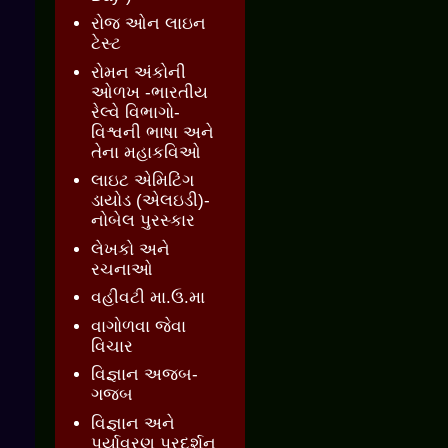
રોજ ઓન લાઇન
ટેસ્ટ
રોમન અંકોની
ઓળખ -ભારતીય
રેલ્વે વિભાગો-
વિશ્વની ભાષા અને
તેના મહાકવિઓ
લાઇટ એમિટિંગ
ડાયોડ (એલઇડી)-
નોબેલ પુરસ્કાર
લેખકો અને
રચનાઓ
વહીવટી મા.ઉ.મા
વાગોળવા જેવા
વિચાર
વિજ્ઞાન અજબ-
ગજબ
વિજ્ઞાન અને
પર્યાવરણ પ્રદર્શન