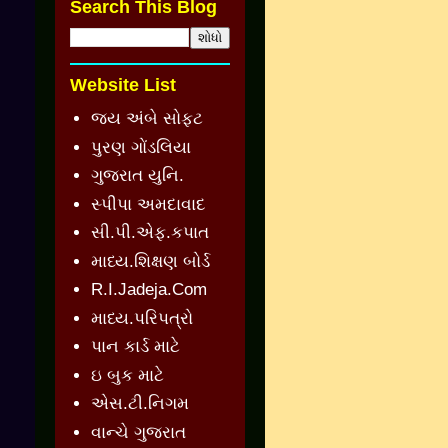
Search This Blog
Website List
જય અંબે સોફ્ટ
પુરણ ગોંડલિયા
ગુજરાત યુનિ.
સ્પીપા અમદાવાદ
સી.પી.એફ.કપાત
માધ્ય.શિક્ષણ બોર્ડ
R.I.Jadeja.Com
માધ્ય.પરિપત્રો
પાન કાર્ડ માટે
ઇ બુક માટે
એસ.ટી.નિગમ
વાન્ચે ગુજરાત