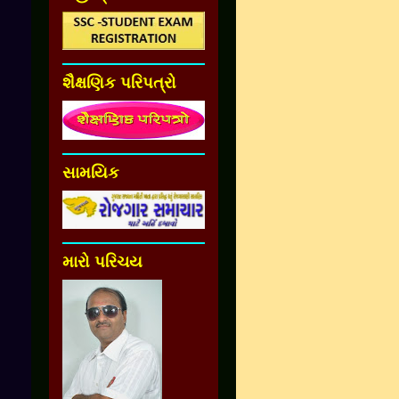
શૈક્ષણિક પરિપત્રો
સામયિક
મારો પરિચય