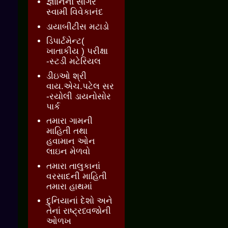
જ્ઞાાનનો સાગર
સ્વામી વિવેકાનંદ
ડાયાબીટીસ મટાડો
ડિપાર્ટમેન્ટ(
ખાતાકીય ) પરીક્ષા
-સ્ટડી મટેરિયલ
ડીઇઓ શ્રી
વાય.એચ.પટેલ સર
-રયોલી ડાયનોસોર
પાર્ક
તમારા ગામની
માહિતી તથા
હવામાન ઓન
લાઇન મેળવો
તમારા તાલુકાનાં
વરસાદની માહિતી
તમારા હાથમાં
દુનિયાનાં દેશો અને
તેનાં રાષ્ટ્રધ્વજોની
ઓળખ