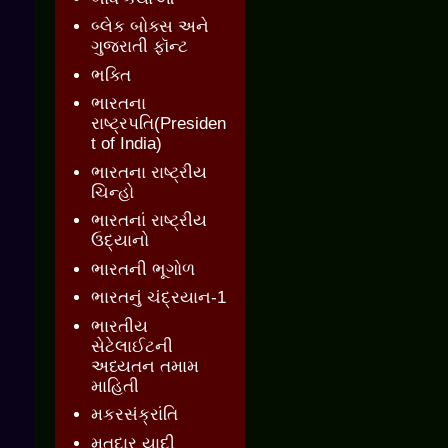
બ્લેક બોક્સ અને
ગુજરાતી ફૉન્ટ
ભક્તિ
ભારતના
રાષ્ટ્રપતિ(Presiden
t of India)
ભારતના રાષ્ટ્રીય
ચિન્હો
ભારતનાં રાષ્ટ્રીય
ઉદ્યાનો
ભારતની ભૂગોળ
ભારતનું ચંદ્રયાન-1
ભારતીય
સેટેલાઈટની
અધ્યતન તમામ
માહિતી
મકરસંક્રાંતિ
મતદાર યાદી