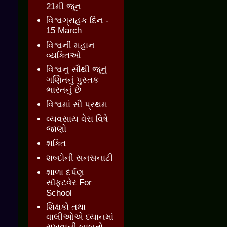
21મી જૂન
વિશ્વગ્રાહક દિન -
15 March
વિશ્વની મહાન
વ્યક્તિઓ
વિશ્વનુ સૌથી જૂનું
ગણિતનું પુસ્તક
ભારતનું છે
વિશ્વમાં સૌ પ્રથમ
વ્યવસાય વેરા વિષે
જાણો
શક્તિ
શબ્દોની સનસનાટી
શાળા દર્પણ
સૉફ્ટવેર For
School
શિક્ષકો તથા
વાલીઓએ ધ્યાનમાં