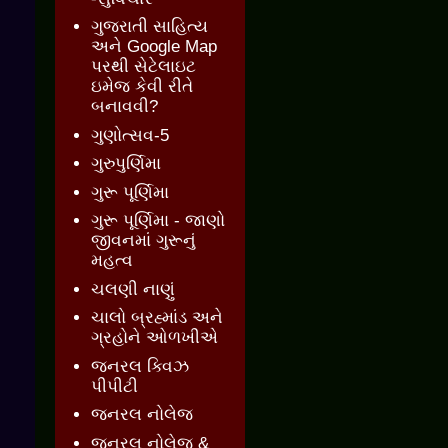
ગુજરાતી સાહિત્ય
અને Google Map
પરથી સેટેલાઇટ
ઇમેજ કેવી રીતે
બનાવવી?
ગુણોત્સવ-5
ગુરુપુર્ણિમા
ગુરૂ પૂર્ણિમા
ગુરૂ પૂર્ણિમા - જાણો
જીવનમાં ગુરૂનું
મહત્વ
ચલણી નાણું
ચાલો બ્રહ્માંડ અને
ગ્રહોને ઓળખીએ
જનરલ ક્વિઝ
પીપીટી
જનરલ નોલેજ
જનરલ નોલેજ &