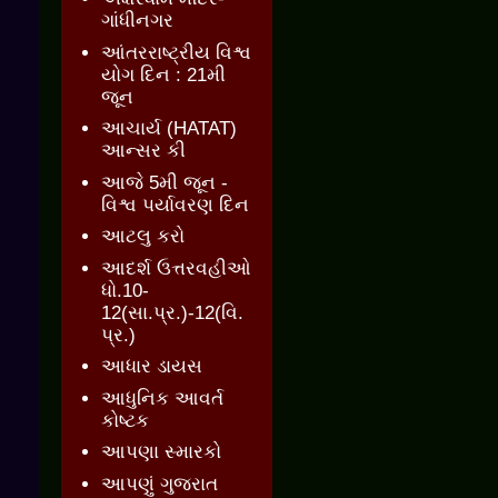
ગાંધીનગર
આંતરરાષ્ટ્રીય વિશ્વ
યોગ દિન : 21મી
જૂન
આચાર્ય (HATAT)
આન્સર કી
આજે 5મી જૂન -
વિશ્વ પર્યાવરણ દિન
આટલુ કરો
આદર્શ ઉત્તરવહીઓ
ધો.10-
12(સા.પ્ર.)-12(વિ.
પ્ર.)
આધાર ડાયસ
આધુનિક આવર્ત
કોષ્ટક
આપણા સ્મારકો
આપણું ગુજરાત