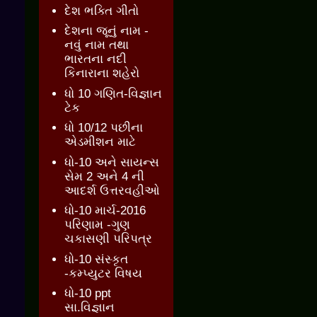
દેશ ભક્તિ ગીતો
દેશના જૂનું નામ -
નવું નામ તથા
ભારતના નદી
કિનારાના શહેરો
ધો 10 ગણિત-વિજ્ઞાન
ટેક
ધો 10/12 પછીના
એડમીશન માટે
ધો-10 અને સાયન્સ
સેમ 2 અને 4 ની
આદર્શ ઉત્તરવહીઓ
ધો-10 માર્ચ-2016
પરિણામ -ગુણ
ચકાસણી પરિપત્ર
ધો-10 સંસ્કૃત
-કમ્પ્યુટર વિષય
ધો-10 ppt
સા.વિજ્ઞાન