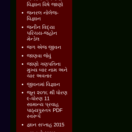
વિજ્ઞાન વિષે જાણો
જનરલ નોલેજ-
વિજ્ઞાન
જનીન વિદ્યા
પરિચય-જ્હોન
મેન્ડેલ
જળ એજ જીવન
જાણવા જેવું
જાણો ગણપતિના
મુખ્ય બાર નામ અને
ચાર અવતાર
જીવનમાં વિજ્ઞાન
જૂન ૨૦૧૬ થી ધોરણ
૯-ધોરણ 11
સામાન્ય પ્રવાહ
પાઠ્યપુસ્તક PDF
સ્વરૂપે
જ્ઞાન સપ્તાહ 2015