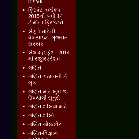
વિજેતા
ક્રિકેટ વર્લ્ડકપ
2015ની બધી 14
ટીમોના ક્રિકેટરો
ખેડૂતો માટેની
વેબસાઇટ- ગુજરાત
સરકાર
ખેલ મહાકુંભ -2014
માં રજીસ્ટ્રેશન
ગણિત
ગણિત ગમ્મતની ઈ-
બુક
ગણિત માટે ખૂબ જ
ઉપયોગી સૂત્રો
ગણિત શીખવા માટે
ગણિત શીખો
ગણિત સોફ્ટવેર
ગણિત-વિજ્ઞાન