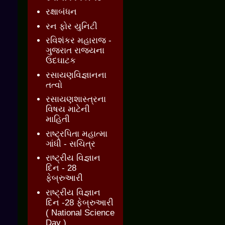
રક્ષાબંધન
રન ફોર યુનિટી
રવિશંકર મહારાજ -
ગુજરાત રાજ્યના
ઉદઘાટક
રસાયણવિજ્ઞાનના
તત્વો
રસાયણશાસ્ત્રના
વિષય માટેની
માહિતી
રાષ્ટ્રપિતા મહાત્મા
ગાંધી - સચિત્ર
રાષ્ટ્રીય વિજ્ઞાન
દિન - 28
ફેબ્રુઆરી
રાષ્ટ્રીય વિજ્ઞાન
દિન -28 ફેબ્રુઆરી
( National Science
Day )