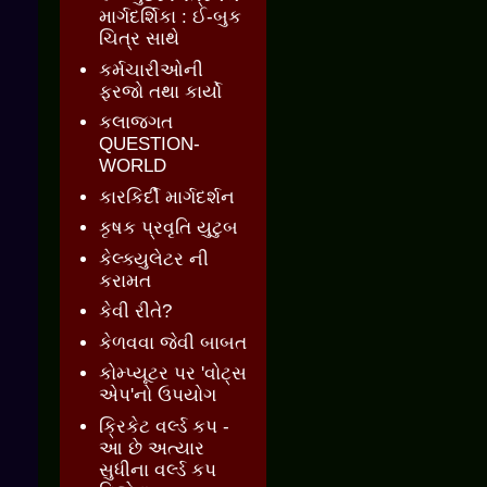
માર્ગદર્શિકા : ઈ-બુક
ચિત્ર સાથે
કર્મચારીઓની
ફરજો તથા કાર્યો
કલાજગત
QUESTION-
WORLD
કારકિર્દી માર્ગદર્શન
કૃષક પ્રવૃતિ યુટુબ
કેલ્ક્યુલેટર ની
કરામત
કેવી રીતે?
કેળવવા જેવી બાબત
કોમ્પ્યૂટર પર 'વોટ્સ
એપ'નો ઉપયોગ
ક્રિકેટ વર્લ્ડ કપ -
આ છે અત્યાર
સુધીના વર્લ્ડ કપ