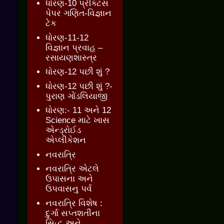
ધોરણ-10 પ્રેક્ટિસ
પેપર ગણિત-વિજ્ઞાન
ટેક
ધોરણ-11-12
વિજ્ઞાન પ્રવાહ –
રસાયણશાસ્ત્ર
ધોરણ-12 પછી શું ?
ધોરણ-12 પછી શું ?-
પુરાણ ગોંડલિયાજી
ધોરણ:- 11 અને 12
Science માટે ખાસ
એન્ડ્રોઈડ
એપ્લીકેશન
નવરાત્રિ
નવરાત્રિ એટલે
ઉપાસના અને
ઉપવાસનુ પર્વ
નવરાત્રિ વિશેષ :
દુર્ગા સપ્તશતીના
સિદ્ધ અને