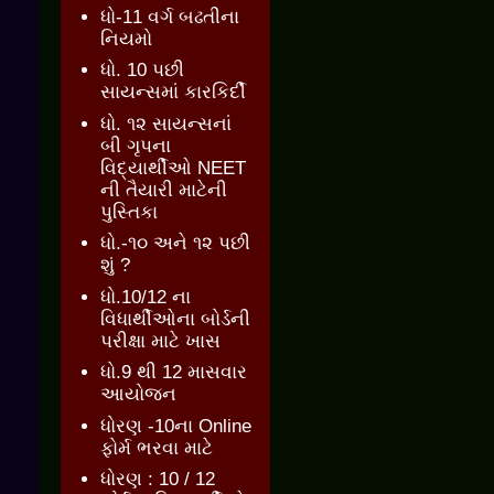
ધો-11 વર્ગ બઢતીના
નિયમો
ધો. 10 પછી
સાયન્સમાં કારકિર્દી
ધો. ૧૨ સાયન્સનાં
બી ગૃપના
વિદ્યાર્થીઓ NEET
ની તૈયારી માટેની
પુસ્તિકા
ધો.-૧૦ અને ૧૨ પછી
શું ?
ધો.10/12 ના
વિધાર્થીઓના બોર્ડની
પરીક્ષા માટે ખાસ
ધો.9 થી 12 માસવાર
આયોજન
ધોરણ -10ના Online
ફોર્મ ભરવા માટે
ધોરણ : 10 / 12