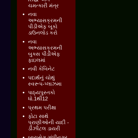
ચમત્કારી મંત્ર
નવા
અભ્યાસક્રમની
પીડીએફ બૂકો
ડાઉનલોડ કરો
નવા
અભ્યાસક્રમની
બુક્સ પીડીએફ
ફાઇલમાં
નવી કેબિનેટ
પદાર્થનું ચોથું
સ્વરૂપ-પ્લાઝમા
પાઠ્યપુસ્તકો
ધો.1થી12
પ્રથમ પરીક્ષા
ફોટા સાથે
પ્રાણીઓની યાદી -
ડીઝીટલ ડાયરી
બાયસેગ ગાંધીનગર