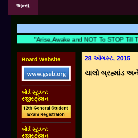
અન્ય
શિક્ષ
"Arise,Awake and NOT To STOP Till The
28 ઑગસ્ટ, 2015
Board Website
ચાલો બ્રહ્માંડ 
બોર્ડ સ્ટુડન્ટ
રજીસ્ટ્રેશન
બોર્ડ સ્ટુડન્ટ
રજીસ્ટ્રેશન