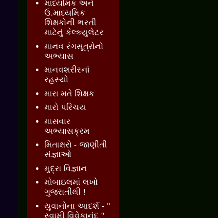
માધ્યમિક અને
ઉ.માધ્યમિક
શિક્ષકોની ભરતી
માટેનું કેલ્ક્યુલેટર
માનવ રંગસૂત્રોનો
અભ્યાસ
માનવશરીરનાં
રહસ્યો
મારા મતે શિક્ષક
મારો પરિચય
માસવાર
અભ્યાસક્રમ
મિતાક્ષરો - જાણીતી
સંજ્ઞાઓ
મુદ્રા વિજ્ઞાન
મોબાઇલમાં લખો
ગુજરાતીથી !
યુવાનોના આદર્શ - "
સ્વામી વિવેકાનંદ "