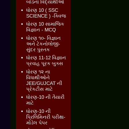
બોર્ડના વિદ્યાર્થીઓ
ધોરણ 10 ( SSC
SCIENCE ) -ક્વિજ
ધોરણ 10 સામાજિક
વિજ્ઞાન - MCQ
ધોરણ ૧૦- વિજ્ઞાન
અને ટેકનોલોજી-
સુંદર પુસ્તક
ધોરણ 11-12 વિજ્ઞાન
પ્રવાહ પૂરક બુક્સ
ધોરણ ૧૨ ના
વિધાથીઓને
JEE/GUJCAT ની
પ્રેકટીસ માટે
ધોરણ-10 ની તૈયારી
માટે
ધોરણ-10 ની
પ્રિલિમિનરી પરીક્ષા-
મોડેલ પેપર