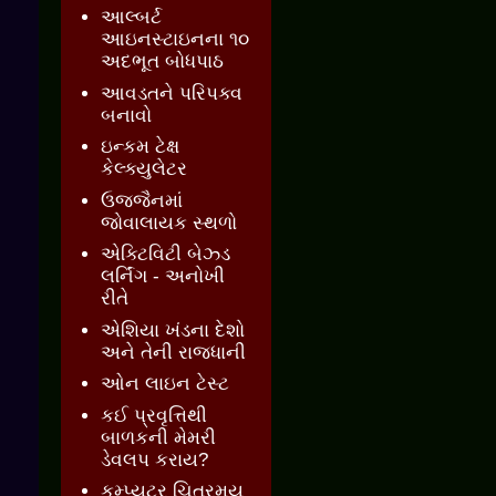
આલ્બર્ટ
આઇનસ્ટાઇનના ૧૦
અદભૂત બોધપાઠ
આવડતને પરિપક્વ
બનાવો
ઇન્કમ ટેક્ષ
કેલ્ક્યુલેટર
ઉજ્જૈનમાં
જોવાલાયક સ્થળો
એક્ટિવિટી બેઝ્ડ
લર્નિંગ - અનોખી
રીતે
એશિયા ખંડના દેશો
અને તેની રાજધાની
ઓન લાઇન ટેસ્ટ
કઈ પ્રવૃત્તિથી
બાળકની મેમરી
ડેવલપ કરાય?
કમ્પ્યુટર ચિત્રમય