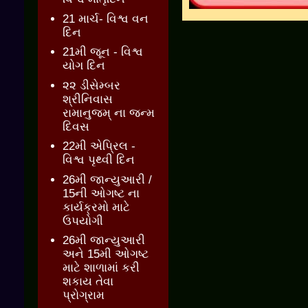
21 માર્ચ- વિશ્વ વન
દિન
21મી જૂન - વિશ્વ
યોગ દિન
૨૨ ડીસેમ્બર
શ્રીનિવાસ
રામાનુજમ્ ના જન્મ
દિવસ
22મી એપ્રિલ -
વિશ્વ પૃથ્વી દિન
26મી જાન્યુઆરી /
15ની ઓગષ્ટ ના
કાર્યક્રમો માટે
ઉપયોગી
26મી જાન્યુઆરી
અને 15મી ઓગષ્ટ
માટે શાળામાં કરી
શકાય તેવા
પ્રોગ્રામ