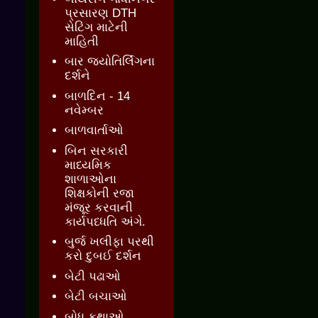
પ્રસારણ DTH
સેટિંગ માટેની
માહિતી
બાર જ્‍યોતિર્લિંગના
દર્શને
બાળદિન - 14
નવેમ્બર
બાળવાર્તાઓ
બિન સરકારી
માધ્યમિક
શાળાઓના
શિક્ષકોની રજા
મંજૂર કરવાની
કાર્યપધ્ધતિ અંગે.
બુર્જ ખલીફા પરથી
કરો દુબઈ દર્શન
બેટી પઢાઓ
બેટી બચાઓ
બોધ કથાઓ