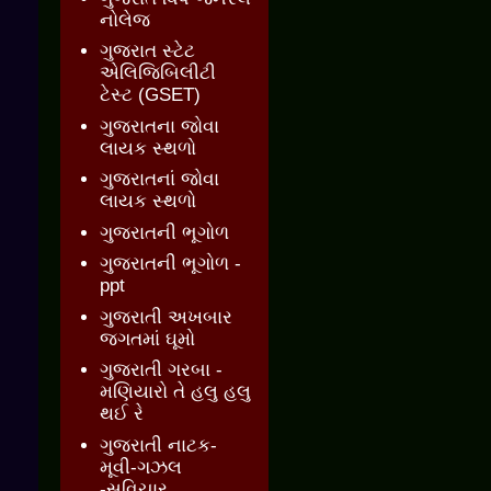
નોલેજ
ગુજરાત સ્ટેટ
એલિજિબિલીટી
ટેસ્ટ (GSET)
ગુજરાતના જોવા
લાયક સ્થળો
ગુજરાતનાં જોવા
લાયક સ્થળો
ગુજરાતની ભૂગોળ
ગુજરાતની ભૂગોળ -
ppt
ગુજરાતી અખબાર
જગતમાં ઘૂમો
ગુજરાતી ગરબા -
મણિયારો તે હલુ હલુ
થઈ રે
ગુજરાતી નાટક-
મૂવી-ગઝલ
-સુવિચાર