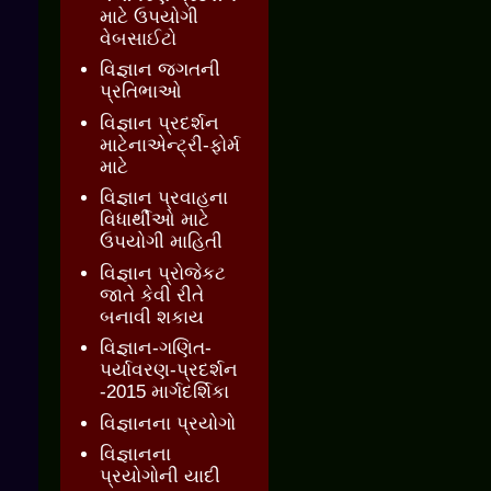
માટે ઉપયોગી
વેબસાઈટો
વિજ્ઞાન જગતની
પ્રતિભાઓ
વિજ્ઞાન પ્રદર્શન
માટેનાએન્ટ્રી-ફોર્મ
માટે
વિજ્ઞાન પ્રવાહના
વિધાર્થીઓ માટે
ઉપયોગી માહિતી
વિજ્ઞાન પ્રોજેકટ
જાતે કેવી રીતે
બનાવી શકાય
વિજ્ઞાન-ગણિત-
પર્યાવરણ-પ્રદર્શન
-2015 માર્ગદર્શિકા
વિજ્ઞાનના પ્રયોગો
વિજ્ઞાનના
પ્રયોગોની યાદી