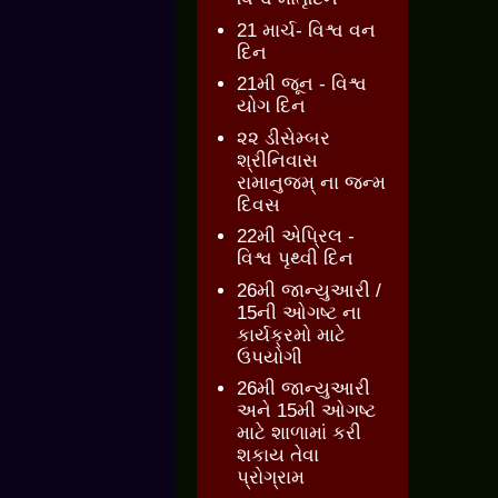
21 માર્ચ- વિશ્વ વન
દિન
21મી જૂન - વિશ્વ
યોગ દિન
૨૨ ડીસેમ્બર
શ્રીનિવાસ
રામાનુજમ્ ના જન્મ
દિવસ
22મી એપ્રિલ -
વિશ્વ પૃથ્વી દિન
26મી જાન્યુઆરી /
15ની ઓગષ્ટ ના
કાર્યક્રમો માટે
ઉપયોગી
26મી જાન્યુઆરી
અને 15મી ઓગષ્ટ
માટે શાળામાં કરી
શકાય તેવા
પ્રોગ્રામ