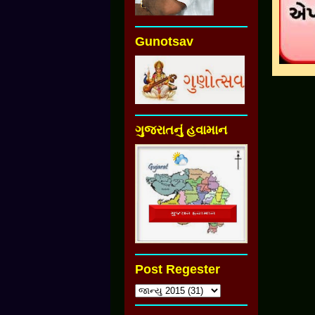
Gunotsav
ગુજરાતનું હવામાન
Post Regester