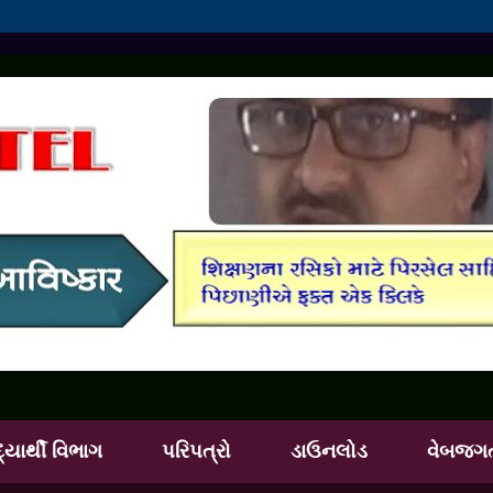
દ્યાર્થી વિભાગ
પરિપત્રો
ડાઉનલોડ
વેબજગ