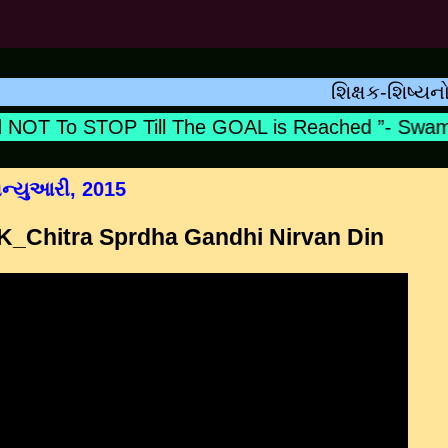
શિક્ષક-શિષ્યનો સંબંધ
OT To STOP Till The GOAL is Reached ”- Swami 
ન્યુઆરી, 2015
_Chitra Sprdha Gandhi Nirvan Din