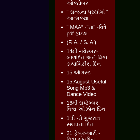
ઓક્ટોબર
" સત્યના પ્રયોગો "
આત્મકથા
" MAA" -"મા" -વિષે
pdf ફાઇલ
(F. A. / S. A )
14મી નવેમ્બર-
બાળદિન અને વિશ્વ
ડાયાબિટીસ દિન
15 ઑગસ્ટ
15 August Useful
Song Mp3 &
Dance Video
16મી સપ્ટેમ્બર
વિશ્વ ઓઝોન દિન
1લી -મે ગુજરાત
સ્થાપના દિન
21 ફેબ્રુઆરી -
વિશ્વ માતૃદિન