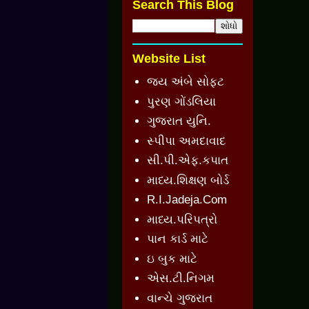
Search This Blog
Website List
જય અંબે સોફ્ટ
પુરણ ગોંડલિયા
ગુજરાત યુનિ.
સ્પીપા અમદાવાદ
સી.પી.એફ.કપાત
માધ્ય.શિક્ષણ બોર્ડ
R.I.Jadeja.Com
માધ્ય.પરિપત્રો
પાન કાર્ડ માટે
ઇ બુક માટે
એસ.ટી.નિગમ
વાન્ચે ગુજરાત