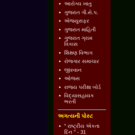
આરોગ્ય ખાતુ
ગુજરાત ગૌ.સે.પ.
એજ્યુસફર
ગુજરાત માહિતી
ગુજરાત ગ્રામ
વિકાસ
શિક્ષણ વિભાગ
રોજગાર સમાચાર
જીસ્વાન
ઓજસ
રાજ્ય પરીક્ષા બોર્ડ
વિદ્યાસહાયક
ભરતી
અગત્યની પોસ્ટ
" રાષ્ટ્રીય એકતા
દિન " - 31