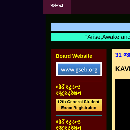
અન્ય
"Arise,Awake and N
31 જા
Board Website
KAVK
બોર્ડ સ્ટુડન્ટ
રજીસ્ટ્રેશન
બોર્ડ સ્ટુડન્ટ
રજીસ્ટ્રેશન