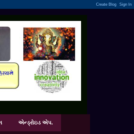
ત
એન્ડ્રોઇડ એપ.