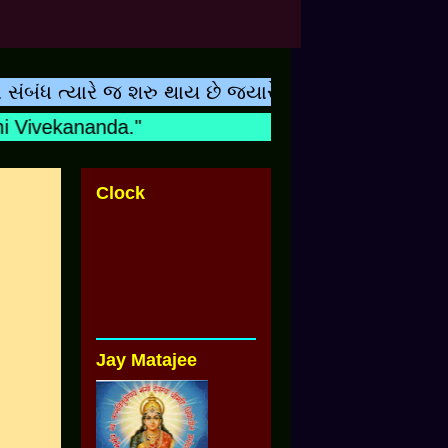
 ત્યારે જ શરુ થાય છે જ્યારે બાળકનુ નામ શિક્ષકના હ્
Vivekananda."
Clock
Jay Matajee