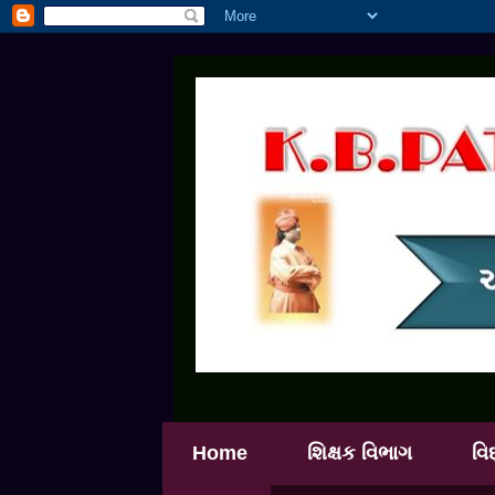
Home
શિક્ષક વિભાગ
વિ