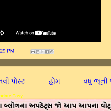
:29 PM
નવી પોસ્ટ
હોમ
વધુ જૂની 
pdate Easy