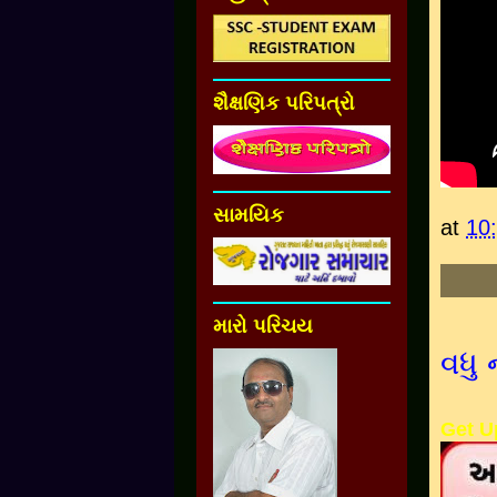
શૈક્ષણિક પરિપત્રો
સામયિક
at
10
મારો પરિચય
વધુ 
Get U