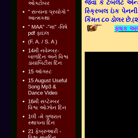
જેવા
કે ટેબલેટ એન્
ઓક્ટોબર
સ્‍ક્રિબલ ઇંક
પેનની
" સત્યના પ્રયોગો "
આત્મકથા
કિંમત ૮૦ ડોલર છે.(
" MAA" -"મા" -વિષે
કૃષક અભ્
pdf ફાઇલ
(F. A. / S. A )
14મી નવેમ્બર-
બાળદિન અને વિશ્વ
ડાયાબિટીસ દિન
15 ઑગસ્ટ
15 August Useful
Song Mp3 &
Dance Video
16મી સપ્ટેમ્બર
વિશ્વ ઓઝોન દિન
1લી -મે ગુજરાત
સ્થાપના દિન
21 ફેબ્રુઆરી -
વિશ્વ માતૃદિન