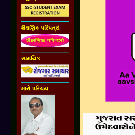
શૈક્ષણિક પરિપત્રો
સામયિક
મારો પરિચય