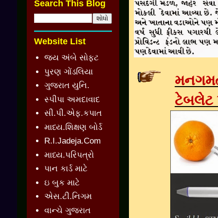
Search This Blog
Website List
જય અંબે સોફ્ટ
પુરણ ગોંડલિયા
મનગમતા
ગુજરાત યુનિ.
ટેબલેટ
સ્પીપા અમદાવાદ
સી.પી.એફ.કપાત
માધ્ય.શિક્ષણ બોર્ડ
R.I.Jadeja.Com
માધ્ય.પરિપત્રો
પાન કાર્ડ માટે
ઇ બુક માટે
એસ.ટી.નિગમ
વાન્ચે ગુજરાત