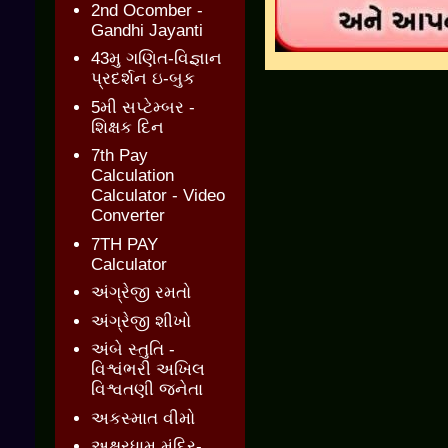
2nd Ocomber -
Gandhi Jayanti
43મુ ગણિત-વિજ્ઞાન
પ્રદર્શન ઇ-બુક
5મી સપ્ટેમ્બર -
શિક્ષક દિન
7th Pay
Calculation
Calculator - Video
Converter
7TH PAY
Calculator
અંગ્રેજી રમતો
અંગ્રેજી શીખો
અંબે સ્તુતિ -
વિશ્વંભરી અખિલ
વિશ્વતણી જનેતા
અકસ્માત વીમો
અક્ષરધામ મંદિર-