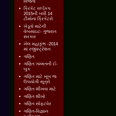
વિજેતા
ક્રિકેટ વર્લ્ડકપ
2015ની બધી 14
ટીમોના ક્રિકેટરો
ખેડૂતો માટેની
વેબસાઇટ- ગુજરાત
સરકાર
ખેલ મહાકુંભ -2014
માં રજીસ્ટ્રેશન
ગણિત
ગણિત ગમ્મતની ઈ-
બુક
ગણિત માટે ખૂબ જ
ઉપયોગી સૂત્રો
ગણિત શીખવા માટે
ગણિત શીખો
ગણિત સોફ્ટવેર
ગણિત-વિજ્ઞાન