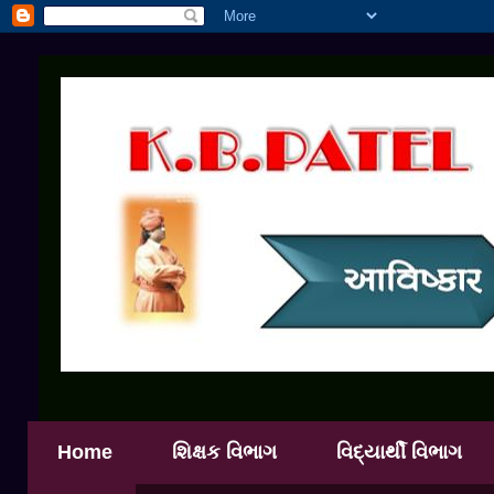
Home
શિક્ષક વિભાગ
વિદ્યાર્થી વિભાગ