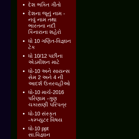
દેશ ભક્તિ ગીતો
દેશના જૂનું નામ -
નવું નામ તથા
ભારતના નદી
કિનારાના શહેરો
ધો 10 ગણિત-વિજ્ઞાન
ટેક
ધો 10/12 પછીના
એડમીશન માટે
ધો-10 અને સાયન્સ
સેમ 2 અને 4 ની
આદર્શ ઉત્તરવહીઓ
ધો-10 માર્ચ-2016
પરિણામ -ગુણ
ચકાસણી પરિપત્ર
ધો-10 સંસ્કૃત
-કમ્પ્યુટર વિષય
ધો-10 ppt
સા.વિજ્ઞાન