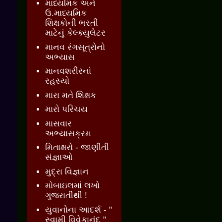
માધ્યમિક અને
ઉ.માધ્યમિક
શિક્ષકોની ભરતી
માટેનું કેલ્ક્યુલેટર
માનવ રંગસૂત્રોનો
અભ્યાસ
માનવશરીરનાં
રહસ્યો
મારા મતે શિક્ષક
મારો પરિચય
માસવાર
અભ્યાસક્રમ
મિતાક્ષરો - જાણીતી
સંજ્ઞાઓ
મુદ્રા વિજ્ઞાન
મોબાઇલમાં લખો
ગુજરાતીથી !
યુવાનોના આદર્શ - "
સ્વામી વિવેકાનંદ "