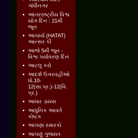
ગાંધીનગર
આંતરરાષ્ટ્રીય વિશ્વ
યોગ દિન : 21મી
જૂન
આચાર્ય (HATAT)
આન્સર કી
આજે 5મી જૂન -
વિશ્વ પર્યાવરણ દિન
આટલુ કરો
આદર્શ ઉત્તરવહીઓ
ધો.10-
12(સા.પ્ર.)-12(વિ.
પ્ર.)
આધાર ડાયસ
આધુનિક આવર્ત
કોષ્ટક
આપણા સ્મારકો
આપણું ગુજરાત