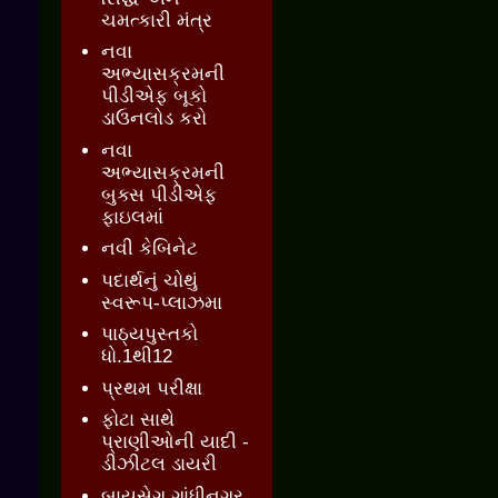
ચમત્કારી મંત્ર
નવા
અભ્યાસક્રમની
પીડીએફ બૂકો
ડાઉનલોડ કરો
નવા
અભ્યાસક્રમની
બુક્સ પીડીએફ
ફાઇલમાં
નવી કેબિનેટ
પદાર્થનું ચોથું
સ્વરૂપ-પ્લાઝમા
પાઠ્યપુસ્તકો
ધો.1થી12
પ્રથમ પરીક્ષા
ફોટા સાથે
પ્રાણીઓની યાદી -
ડીઝીટલ ડાયરી
બાયસેગ ગાંધીનગર