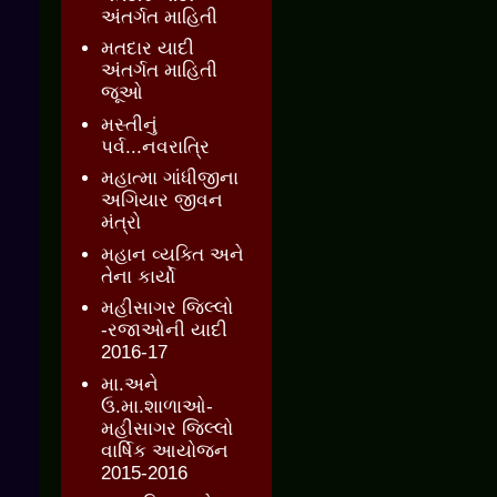
અંતર્ગત માહિતી
મતદાર યાદી
અંતર્ગત માહિતી
જૂઓ
મસ્તીનું
પર્વ...નવરાત્રિ
મહાત્મા ગાંધીજીના
અગિયાર જીવન
મંત્રો
મહાન વ્યક્તિ અને
તેના કાર્યો
મહીસાગર જિલ્લો
-રજાઓની યાદી
2016-17
મા.અને
ઉ.મા.શાળાઓ-
મહીસાગર જિલ્લો
વાર્ષિક આયોજન
2015-2016