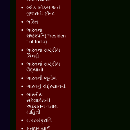
બ્લેક બોક્સ અને
ગુજરાતી ફૉન્ટ
ભક્તિ
ભારતના
રાષ્ટ્રપતિ(Presiden
t of India)
ભારતના રાષ્ટ્રીય
ચિન્હો
ભારતનાં રાષ્ટ્રીય
ઉદ્યાનો
ભારતની ભૂગોળ
ભારતનું ચંદ્રયાન-1
ભારતીય
સેટેલાઈટની
અધ્યતન તમામ
માહિતી
મકરસંક્રાંતિ
મતદાર યાદી