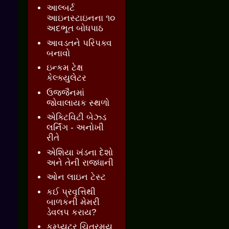
આલ્બર્ટ
આઇનસ્ટાઇનના ૧૦
અદભૂત બોધપાઠ
આવડતને પરિપક્વ
બનાવો
ઇન્કમ ટેક્ષ
કેલ્ક્યુલેટર
ઉજ્જૈનમાં
જોવાલાયક સ્થળો
એક્ટિવિટી બેઝ્ડ
લર્નિંગ - અનોખી
રીતે
એશિયા ખંડના દેશો
અને તેની રાજધાની
ઓન લાઇન ટેસ્ટ
કઈ પ્રવૃત્તિથી
બાળકની મેમરી
ડેવલપ કરાય?
કમ્પ્યુટર ચિત્રમય