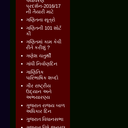
પર્યાવરણ
પ્રદર્શન-2016/17
ની તૈયારી માટે
ગણિતના સૂત્રો
ગણિતની 101 શોર્ટ
કી
ગણિતમાં કામ કેવી
રીતે કરીશું ?
ગણેશ ચતુર્થી
ગાંધી નિર્વાણદિન
ગાણિતિક
પારિભાષિક શબ્દો
ગીર રાષ્ટ્રીય
ઉદ્યાન અને
અભયારણ્ય
ગુજરાત રાજ્ય બાળ
અધિકાર દિન
ગુજરાત વિધાનસભા
ગુજરાત વિષે જનરલ