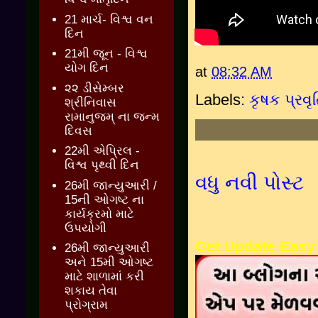
21 માર્ચ- વિશ્વ વન
દિન
21મી જૂન - વિશ્વ
યોગ દિન
at
08:32 AM
૨૨ ડીસેમ્બર
Labels:
કૃષક પ્રવૃ
શ્રીનિવાસ
રામાનુજમ્ ના જન્મ
દિવસ
22મી એપ્રિલ -
વિશ્વ પૃથ્વી દિન
વધુ નવી પોસ્ટ
26મી જાન્યુઆરી /
15ની ઓગષ્ટ ના
કાર્યક્રમો માટે
ઉપયોગી
Get Update Easy
26મી જાન્યુઆરી
અને 15મી ઓગષ્ટ
માટે શાળામાં કરી
શકાય તેવા
પ્રોગ્રામ