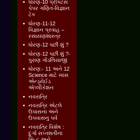
ધોરણ-10 પ્રેક્ટિસ
પેપર ગણિત-વિજ્ઞાન
ટેક
ધોરણ-11-12
વિજ્ઞાન પ્રવાહ –
રસાયણશાસ્ત્ર
ધોરણ-12 પછી શું ?
ધોરણ-12 પછી શું ?-
પુરાણ ગોંડલિયાજી
ધોરણ:- 11 અને 12
Science માટે ખાસ
એન્ડ્રોઈડ
એપ્લીકેશન
નવરાત્રિ
નવરાત્રિ એટલે
ઉપાસના અને
ઉપવાસનુ પર્વ
નવરાત્રિ વિશેષ :
દુર્ગા સપ્તશતીના
સિદ્ધ અને