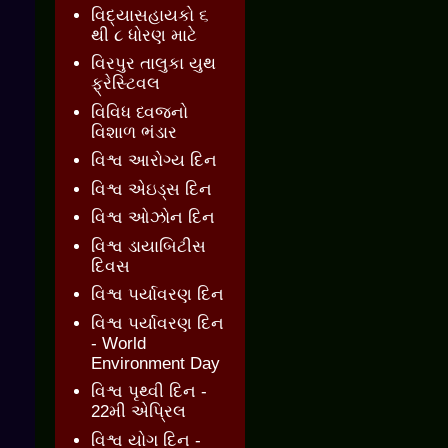
વિદ્યાસહાયકો ૬
થી ૮ ધોરણ માટે
વિરપુર તાલુકા યુથ
ફ્રેસ્ટિવલ
વિવિધ ધ્વજનો
વિશાળ ભંડાર
વિશ્વ આરોગ્ય દિન
વિશ્વ એઇડ્સ દિન
વિશ્વ ઓઝોન દિન
વિશ્વ ડાયાબિટીસ
દિવસ
વિશ્વ પર્યાવરણ દિન
વિશ્વ પર્યાવરણ દિન
- World
Environment Day
વિશ્વ પૃથ્વી દિન -
22મી એપ્રિલ
વિશ્વ યોગ દિન -