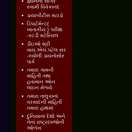
જ્ઞાાનનો સાગર
સ્વામી વિવેકાનંદ
ડાયાબીટીસ મટાડો
ડિપાર્ટમેન્ટ(
ખાતાકીય ) પરીક્ષા
-સ્ટડી મટેરિયલ
ડીઇઓ શ્રી
વાય.એચ.પટેલ સર
-રયોલી ડાયનોસોર
પાર્ક
તમારા ગામની
માહિતી તથા
હવામાન ઓન
લાઇન મેળવો
તમારા તાલુકાનાં
વરસાદની માહિતી
તમારા હાથમાં
દુનિયાનાં દેશો અને
તેનાં રાષ્ટ્રધ્વજોની
ઓળખ