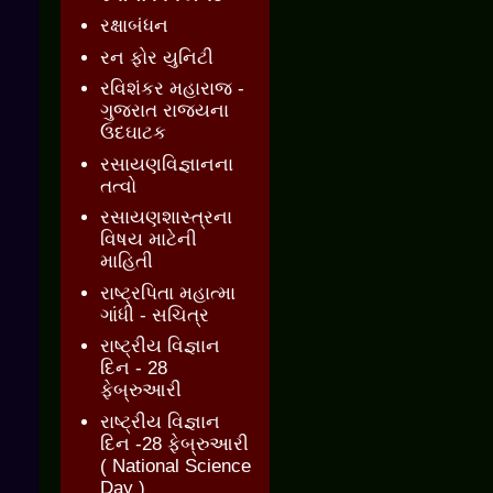
રક્ષાબંધન
રન ફોર યુનિટી
રવિશંકર મહારાજ -
ગુજરાત રાજ્યના
ઉદઘાટક
રસાયણવિજ્ઞાનના
તત્વો
રસાયણશાસ્ત્રના
વિષય માટેની
માહિતી
રાષ્ટ્રપિતા મહાત્મા
ગાંધી - સચિત્ર
રાષ્ટ્રીય વિજ્ઞાન
દિન - 28
ફેબ્રુઆરી
રાષ્ટ્રીય વિજ્ઞાન
દિન -28 ફેબ્રુઆરી
( National Science
Day )