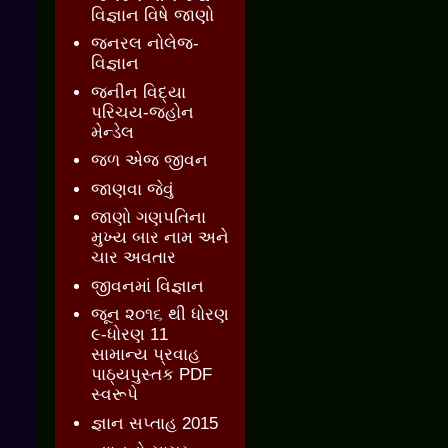
વિજ્ઞાન વિષે જાણો
જનરલ નોલેજ-
વિજ્ઞાન
જનીન વિદ્યા
પરિચય-જ્હોન
મેન્ડેલ
જળ એજ જીવન
જાણવા જેવું
જાણો ગણપતિના
મુખ્ય બાર નામ અને
ચાર અવતાર
જીવનમાં વિજ્ઞાન
જૂન ૨૦૧૬ થી ધોરણ
૯-ધોરણ 11
સામાન્ય પ્રવાહ
પાઠ્યપુસ્તક PDF
સ્વરૂપે
જ્ઞાન સપ્તાહ 2015