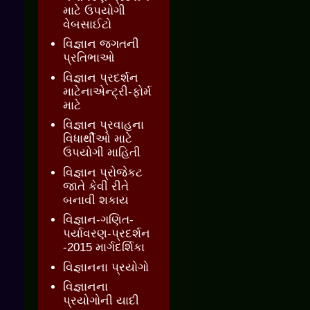
માટે ઉપયોગી
વેબસાઈટો
વિજ્ઞાન જગતની
પ્રતિભાઓ
વિજ્ઞાન પ્રદર્શન
માટેનાએન્ટ્રી-ફોર્મ
માટે
વિજ્ઞાન પ્રવાહના
વિધાર્થીઓ માટે
ઉપયોગી માહિતી
વિજ્ઞાન પ્રોજેકટ
જાતે કેવી રીતે
બનાવી શકાય
વિજ્ઞાન-ગણિત-
પર્યાવરણ-પ્રદર્શન
-2015 માર્ગદર્શિકા
વિજ્ઞાનના પ્રયોગો
વિજ્ઞાનના
પ્રયોગોની યાદી