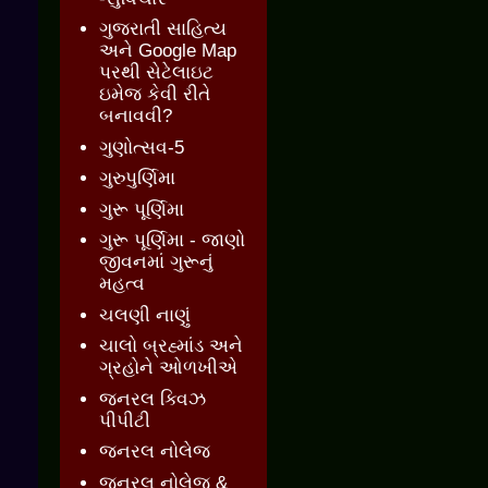
ગુજરાતી સાહિત્ય
અને Google Map
પરથી સેટેલાઇટ
ઇમેજ કેવી રીતે
બનાવવી?
ગુણોત્સવ-5
ગુરુપુર્ણિમા
ગુરૂ પૂર્ણિમા
ગુરૂ પૂર્ણિમા - જાણો
જીવનમાં ગુરૂનું
મહત્વ
ચલણી નાણું
ચાલો બ્રહ્માંડ અને
ગ્રહોને ઓળખીએ
જનરલ ક્વિઝ
પીપીટી
જનરલ નોલેજ
જનરલ નોલેજ &