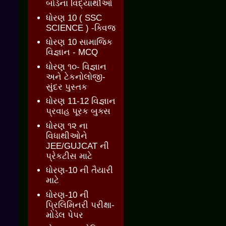
બોર્ડના વિદ્યાર્થીઓ
ધોરણ 10 ( SSC
SCIENCE ) -ક્વિજ
ધોરણ 10 સામાજિક
વિજ્ઞાન - MCQ
ધોરણ ૧૦- વિજ્ઞાન
અને ટેકનોલોજી-
સુંદર પુસ્તક
ધોરણ 11-12 વિજ્ઞાન
પ્રવાહ પૂરક બુક્સ
ધોરણ ૧૨ ના
વિધાથીઓને
JEE/GUJCAT ની
પ્રેકટીસ માટે
ધોરણ-10 ની તૈયારી
માટે
ધોરણ-10 ની
પ્રિલિમિનરી પરીક્ષા-
મોડેલ પેપર