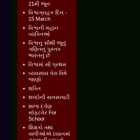
21મી જૂન
વિશ્વગ્રાહક દિન -
15 March
વિશ્વની મહાન
વ્યક્તિઓ
વિશ્વનુ સૌથી જૂનું
ગણિતનું પુસ્તક
ભારતનું છે
વિશ્વમાં સૌ પ્રથમ
વ્યવસાય વેરા વિષે
જાણો
શક્તિ
શબ્દોની સનસનાટી
શાળા દર્પણ
સૉફ્ટવેર For
School
શિક્ષકો તથા
વાલીઓએ ધ્યાનમાં