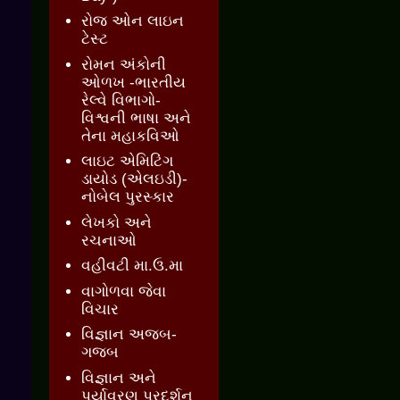
રોજ ઓન લાઇન
ટેસ્ટ
રોમન અંકોની
ઓળખ -ભારતીય
રેલ્વે વિભાગો-
વિશ્વની ભાષા અને
તેના મહાકવિઓ
લાઇટ એમિટિંગ
ડાયોડ (એલઇડી)-
નોબેલ પુરસ્કાર
લેખકો અને
રચનાઓ
વહીવટી મા.ઉ.મા
વાગોળવા જેવા
વિચાર
વિજ્ઞાન અજબ-
ગજબ
વિજ્ઞાન અને
પર્યાવરણ પ્રદર્શન