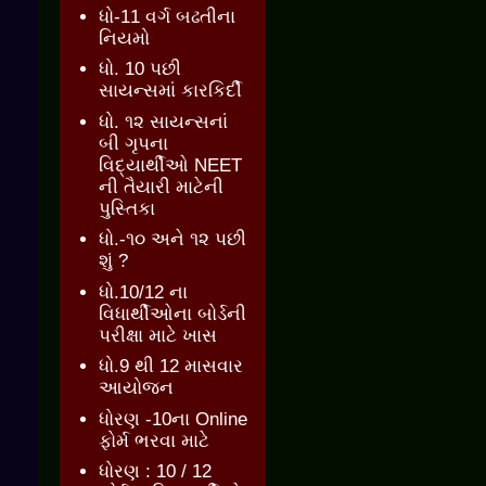
ધો-11 વર્ગ બઢતીના
નિયમો
ધો. 10 પછી
સાયન્સમાં કારકિર્દી
ધો. ૧૨ સાયન્સનાં
બી ગૃપના
વિદ્યાર્થીઓ NEET
ની તૈયારી માટેની
પુસ્તિકા
ધો.-૧૦ અને ૧૨ પછી
શું ?
ધો.10/12 ના
વિધાર્થીઓના બોર્ડની
પરીક્ષા માટે ખાસ
ધો.9 થી 12 માસવાર
આયોજન
ધોરણ -10ના Online
ફોર્મ ભરવા માટે
ધોરણ : 10 / 12