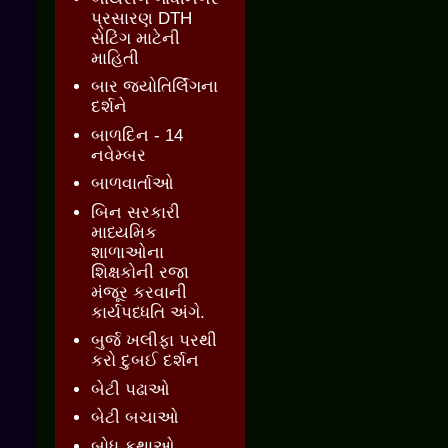
પ્રસારણ DTH
સેટિંગ માટેની
માહિતી
બાર જ્‍યોતિર્લિંગના
દર્શને
બાળદિન - 14
નવેમ્બર
બાળવાર્તાઓ
બિન સરકારી
માધ્યમિક
શાળાઓના
શિક્ષકોની રજા
મંજૂર કરવાની
કાર્યપધ્ધતિ અંગે.
બુર્જ ખલીફા પરથી
કરો દુબઈ દર્શન
બેટી પઢાઓ
બેટી બચાઓ
બોધ કથાઓ