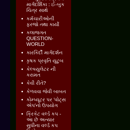
માર્ગદર્શિકા : ઈ-બુક
ચિત્ર સાથે
કર્મચારીઓની
ફરજો તથા કાર્યો
કલાજગત
QUESTION-
WORLD
કારકિર્દી માર્ગદર્શન
કૃષક પ્રવૃતિ યુટુબ
કેલ્ક્યુલેટર ની
કરામત
કેવી રીતે?
કેળવવા જેવી બાબત
કોમ્પ્યૂટર પર 'વોટ્સ
એપ'નો ઉપયોગ
ક્રિકેટ વર્લ્ડ કપ -
આ છે અત્યાર
સુધીના વર્લ્ડ કપ