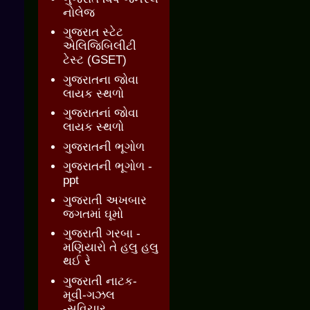
નોલેજ
ગુજરાત સ્ટેટ
એલિજિબિલીટી
ટેસ્ટ (GSET)
ગુજરાતના જોવા
લાયક સ્થળો
ગુજરાતનાં જોવા
લાયક સ્થળો
ગુજરાતની ભૂગોળ
ગુજરાતની ભૂગોળ -
ppt
ગુજરાતી અખબાર
જગતમાં ઘૂમો
ગુજરાતી ગરબા -
મણિયારો તે હલુ હલુ
થઈ રે
ગુજરાતી નાટક-
મૂવી-ગઝલ
-સુવિચાર