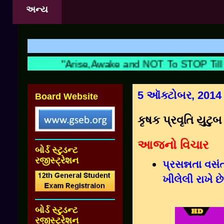
અન્ય
શ
"Arise,Awake and NOT To STOP Till T
5 ઑક્ટોબર, 2014
Board Website
કૃષક પ્રવૃતિ યુટુબ
આજનો વિચાર
બોર્ડ સ્ટુડન્ટ
રજીસ્ટ્રેશન
પ્રસન્નતા વ
ખીલેલી રાખે છે
બોર્ડ સ્ટુડન્ટ
રજીસ્ટ્રેશન