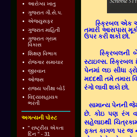
આરોગ્ય ખાતુ
ગુજરાત ગૌ.સે.પ.
એજ્યુસફર
સ્‍ક્રિબલ એક એ
તમારી આસપાસ મૂકી
ગુજરાત માહિતી
ઉપર કરી શકો છો.
ગુજરાત ગ્રામ
વિકાસ
સ્‍ક્રિબલની
બ
શિક્ષણ વિભાગ
સ્‍ટાઇલ્‍સ. સ્‍ક્રિબલ
રોજગાર સમાચાર
પેનમાં લઇ સીધા ડ્ર
જીસ્વાન
મદદથી તમે તમારા વિ
ઓજસ
રંગો લાવી શકો છો.
રાજ્ય પરીક્ષા બોર્ડ
વિદ્યાસહાયક
ભરતી
સામાન્‍ય
પેનની જે
છે. કોઇ પણ રંગ
અગત્યની પોસ્ટ
સહેલાઇથી ચિત્રકામ
" રાષ્ટ્રીય એકતા
ફક્‍ત કાગળ પર જ 
દિન " - 31