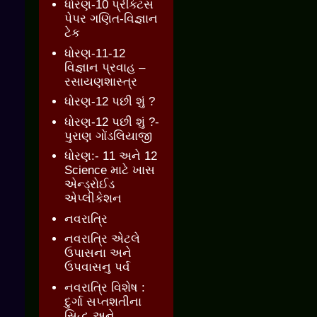
ધોરણ-10 પ્રેક્ટિસ
પેપર ગણિત-વિજ્ઞાન
ટેક
ધોરણ-11-12
વિજ્ઞાન પ્રવાહ –
રસાયણશાસ્ત્ર
ધોરણ-12 પછી શું ?
ધોરણ-12 પછી શું ?-
પુરાણ ગોંડલિયાજી
ધોરણ:- 11 અને 12
Science માટે ખાસ
એન્ડ્રોઈડ
એપ્લીકેશન
નવરાત્રિ
નવરાત્રિ એટલે
ઉપાસના અને
ઉપવાસનુ પર્વ
નવરાત્રિ વિશેષ :
દુર્ગા સપ્તશતીના
સિદ્ધ અને