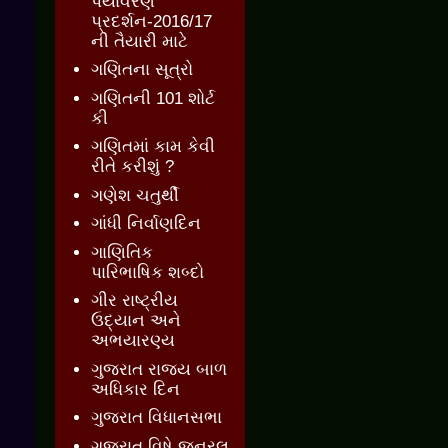
પર્યાવરણ
પ્રદર્શન-2016/17
ની તૈયારી માટે
ગણિતના સૂત્રો
ગણિતની 101 શોર્ટ
કી
ગણિતમાં કામ કેવી
રીતે કરીશું ?
ગણેશ ચતુર્થી
ગાંધી નિર્વાણદિન
ગાણિતિક
પારિભાષિક શબ્દો
ગીર રાષ્ટ્રીય
ઉદ્યાન અને
અભયારણ્ય
ગુજરાત રાજ્ય બાળ
અધિકાર દિન
ગુજરાત વિધાનસભા
ગુજરાત વિષે જનરલ