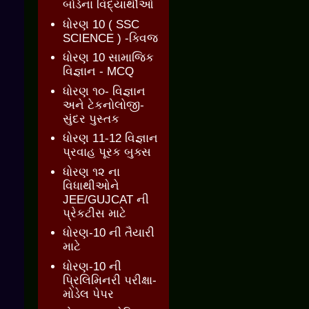
બોર્ડના વિદ્યાર્થીઓ
ધોરણ 10 ( SSC
SCIENCE ) -ક્વિજ
ધોરણ 10 સામાજિક
વિજ્ઞાન - MCQ
ધોરણ ૧૦- વિજ્ઞાન
અને ટેકનોલોજી-
સુંદર પુસ્તક
ધોરણ 11-12 વિજ્ઞાન
પ્રવાહ પૂરક બુક્સ
ધોરણ ૧૨ ના
વિધાથીઓને
JEE/GUJCAT ની
પ્રેકટીસ માટે
ધોરણ-10 ની તૈયારી
માટે
ધોરણ-10 ની
પ્રિલિમિનરી પરીક્ષા-
મોડેલ પેપર