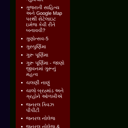
ગુજરાતી સાહિત્ય
અને Google Map
પરથી સેટેલાઇટ
ઇમેજ કેવી રીતે
બનાવવી?
ગુણોત્સવ-5
ગુરુપુર્ણિમા
ગુરૂ પૂર્ણિમા
ગુરૂ પૂર્ણિમા - જાણો
જીવનમાં ગુરૂનું
મહત્વ
ચલણી નાણું
ચાલો બ્રહ્માંડ અને
ગ્રહોને ઓળખીએ
જનરલ ક્વિઝ
પીપીટી
જનરલ નોલેજ
જનરલ નોલેજ &