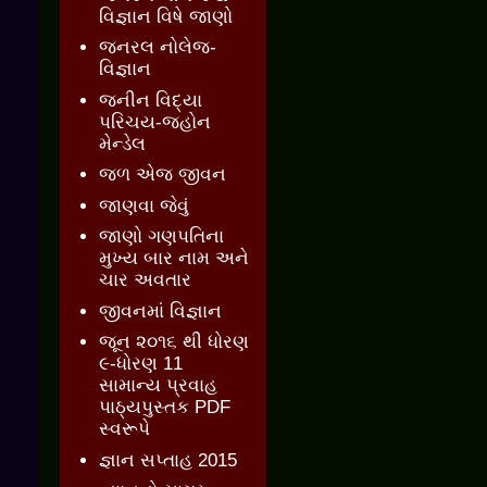
વિજ્ઞાન વિષે જાણો
જનરલ નોલેજ-
વિજ્ઞાન
જનીન વિદ્યા
પરિચય-જ્હોન
મેન્ડેલ
જળ એજ જીવન
જાણવા જેવું
જાણો ગણપતિના
મુખ્ય બાર નામ અને
ચાર અવતાર
જીવનમાં વિજ્ઞાન
જૂન ૨૦૧૬ થી ધોરણ
૯-ધોરણ 11
સામાન્ય પ્રવાહ
પાઠ્યપુસ્તક PDF
સ્વરૂપે
જ્ઞાન સપ્તાહ 2015