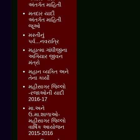
અંતર્ગત માહિતી
મતદાર યાદી
અંતર્ગત માહિતી
જૂઓ
મસ્તીનું
પર્વ...નવરાત્રિ
મહાત્મા ગાંધીજીના
અગિયાર જીવન
મંત્રો
મહાન વ્યક્તિ અને
તેના કાર્યો
મહીસાગર જિલ્લો
-રજાઓની યાદી
2016-17
મા.અને
ઉ.મા.શાળાઓ-
મહીસાગર જિલ્લો
વાર્ષિક આયોજન
2015-2016