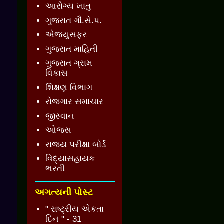
આરોગ્ય ખાતુ
ગુજરાત ગૌ.સે.પ.
એજ્યુસફર
ગુજરાત માહિતી
ગુજરાત ગ્રામ
વિકાસ
શિક્ષણ વિભાગ
રોજગાર સમાચાર
જીસ્વાન
ઓજસ
રાજ્ય પરીક્ષા બોર્ડ
વિદ્યાસહાયક
ભરતી
અગત્યની પોસ્ટ
" રાષ્ટ્રીય એકતા
દિન " - 31