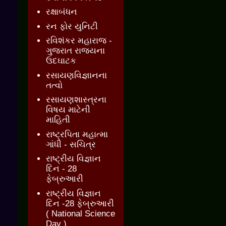
રક્ષાબંધન
રન ફોર યુનિટી
રવિશંકર મહારાજ -
ગુજરાત રાજ્યના
ઉદઘાટક
રસાયણવિજ્ઞાનના
તત્વો
રસાયણશાસ્ત્રના
વિષય માટેની
માહિતી
રાષ્ટ્રપિતા મહાત્મા
ગાંધી - સચિત્ર
રાષ્ટ્રીય વિજ્ઞાન
દિન - 28
ફેબ્રુઆરી
રાષ્ટ્રીય વિજ્ઞાન
દિન -28 ફેબ્રુઆરી
( National Science
Day )