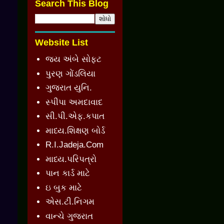
Search This Blog
Website List
જય અંબે સોફ્ટ
પુરણ ગોંડલિયા
ગુજરાત યુનિ.
સ્પીપા અમદાવાદ
સી.પી.એફ.કપાત
માધ્ય.શિક્ષણ બોર્ડ
R.I.Jadeja.Com
માધ્ય.પરિપત્રો
પાન કાર્ડ માટે
ઇ બુક માટે
એસ.ટી.નિગમ
વાન્ચે ગુજરાત