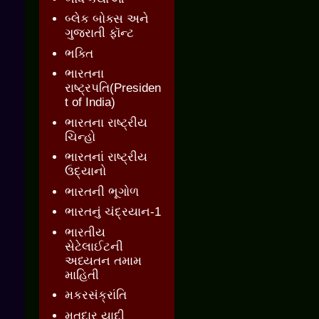
બ્લેક બોક્સ અને
ગુજરાતી ફૉન્ટ
ભક્તિ
ભારતના
રાષ્ટ્રપતિ(Presiden
t of India)
ભારતના રાષ્ટ્રીય
ચિન્હો
ભારતનાં રાષ્ટ્રીય
ઉદ્યાનો
ભારતની ભૂગોળ
ભારતનું ચંદ્રયાન-1
ભારતીય
સેટેલાઈટની
અધ્યતન તમામ
માહિતી
મકરસંક્રાંતિ
મતદાર યાદી