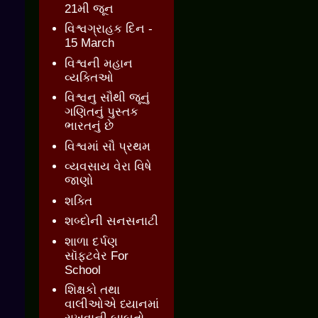
21મી જૂન
વિશ્વગ્રાહક દિન -
15 March
વિશ્વની મહાન
વ્યક્તિઓ
વિશ્વનુ સૌથી જૂનું
ગણિતનું પુસ્તક
ભારતનું છે
વિશ્વમાં સૌ પ્રથમ
વ્યવસાય વેરા વિષે
જાણો
શક્તિ
શબ્દોની સનસનાટી
શાળા દર્પણ
સૉફ્ટવેર For
School
શિક્ષકો તથા
વાલીઓએ ધ્યાનમાં