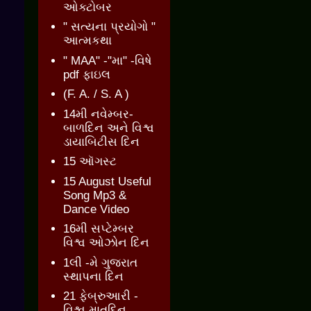
ઓક્ટોબર
" સત્યના પ્રયોગો "
આત્મકથા
" MAA" -"મા" -વિષે
pdf ફાઇલ
(F. A. / S. A )
14મી નવેમ્બર-
બાળદિન અને વિશ્વ
ડાયાબિટીસ દિન
15 ઑગસ્ટ
15 August Useful
Song Mp3 &
Dance Video
16મી સપ્ટેમ્બર
વિશ્વ ઓઝોન દિન
1લી -મે ગુજરાત
સ્થાપના દિન
21 ફેબ્રુઆરી -
વિશ્વ માતૃદિન