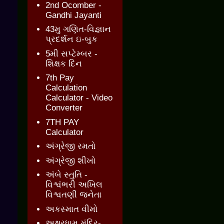
2nd Ocomber -
Gandhi Jayanti
43મુ ગણિત-વિજ્ઞાન
પ્રદર્શન ઇ-બુક
5મી સપ્ટેમ્બર -
શિક્ષક દિન
7th Pay
Calculation
Calculator - Video
Converter
7TH PAY
Calculator
અંગ્રેજી રમતો
અંગ્રેજી શીખો
અંબે સ્તુતિ -
વિશ્વંભરી અખિલ
વિશ્વતણી જનેતા
અકસ્માત વીમો
અક્ષરધામ મંદિર-