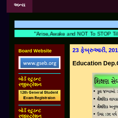
અન્ય
"Arise,Awake and NOT To STOP Till T
23 ફેબ્રુઆરી, 20
Board Website
Education Dep.
બોર્ડ સ્ટુડન્ટ
રજીસ્ટ્રેશન
બોર્ડ સ્ટુડન્ટ
રજીસ્ટ્રેશન