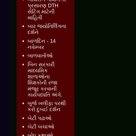
પ્રસારણ DTH
સેટિંગ માટેની
માહિતી
બાર જ્‍યોતિર્લિંગના
દર્શને
બાળદિન - 14
નવેમ્બર
બાળવાર્તાઓ
બિન સરકારી
માધ્યમિક
શાળાઓના
શિક્ષકોની રજા
મંજૂર કરવાની
કાર્યપધ્ધતિ અંગે.
બુર્જ ખલીફા પરથી
કરો દુબઈ દર્શન
બેટી પઢાઓ
બેટી બચાઓ
બોધ કથાઓ