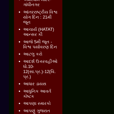
ગાંધીનગર
આંતરરાષ્ટ્રીય વિશ્વ
યોગ દિન : 21મી
જૂન
આચાર્ય (HATAT)
આન્સર કી
આજે 5મી જૂન -
વિશ્વ પર્યાવરણ દિન
આટલુ કરો
આદર્શ ઉત્તરવહીઓ
ધો.10-
12(સા.પ્ર.)-12(વિ.
પ્ર.)
આધાર ડાયસ
આધુનિક આવર્ત
કોષ્ટક
આપણા સ્મારકો
આપણું ગુજરાત