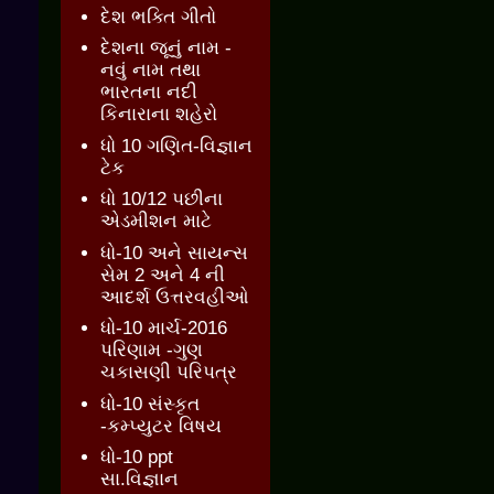
દેશ ભક્તિ ગીતો
દેશના જૂનું નામ -
નવું નામ તથા
ભારતના નદી
કિનારાના શહેરો
ધો 10 ગણિત-વિજ્ઞાન
ટેક
ધો 10/12 પછીના
એડમીશન માટે
ધો-10 અને સાયન્સ
સેમ 2 અને 4 ની
આદર્શ ઉત્તરવહીઓ
ધો-10 માર્ચ-2016
પરિણામ -ગુણ
ચકાસણી પરિપત્ર
ધો-10 સંસ્કૃત
-કમ્પ્યુટર વિષય
ધો-10 ppt
સા.વિજ્ઞાન