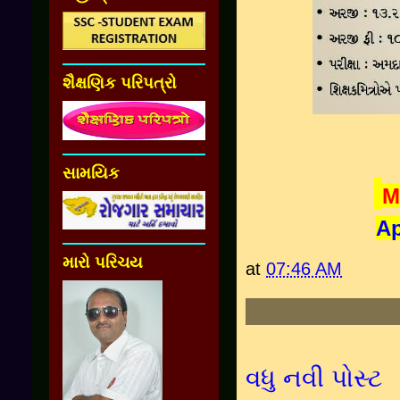
શૈક્ષણિક પરિપત્રો
સામયિક
M
Ap
મારો પરિચય
at
07:46 AM
વધુ નવી પોસ્ટ