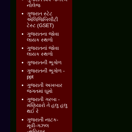
નોલેજ
ગુજરાત સ્ટેટ
એલિજિબિલીટી
ટેસ્ટ (GSET)
ગુજરાતના જોવા
લાયક સ્થળો
ગુજરાતનાં જોવા
લાયક સ્થળો
ગુજરાતની ભૂગોળ
ગુજરાતની ભૂગોળ -
ppt
ગુજરાતી અખબાર
જગતમાં ઘૂમો
ગુજરાતી ગરબા -
મણિયારો તે હલુ હલુ
થઈ રે
ગુજરાતી નાટક-
મૂવી-ગઝલ
-સુવિચાર