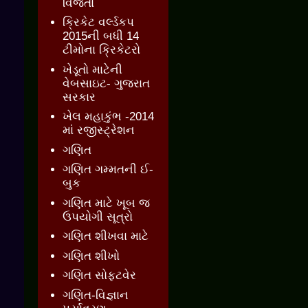
વિજેતા
ક્રિકેટ વર્લ્ડકપ
2015ની બધી 14
ટીમોના ક્રિકેટરો
ખેડૂતો માટેની
વેબસાઇટ- ગુજરાત
સરકાર
ખેલ મહાકુંભ -2014
માં રજીસ્ટ્રેશન
ગણિત
ગણિત ગમ્મતની ઈ-
બુક
ગણિત માટે ખૂબ જ
ઉપયોગી સૂત્રો
ગણિત શીખવા માટે
ગણિત શીખો
ગણિત સોફ્ટવેર
ગણિત-વિજ્ઞાન