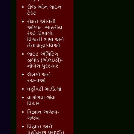
રોજ ઓન લાઇન
ટેસ્ટ
રોમન અંકોની
ઓળખ -ભારતીય
રેલ્વે વિભાગો-
વિશ્વની ભાષા અને
તેના મહાકવિઓ
લાઇટ એમિટિંગ
ડાયોડ (એલઇડી)-
નોબેલ પુરસ્કાર
લેખકો અને
રચનાઓ
વહીવટી મા.ઉ.મા
વાગોળવા જેવા
વિચાર
વિજ્ઞાન અજબ-
ગજબ
વિજ્ઞાન અને
પર્યાવરણ પ્રદર્શન