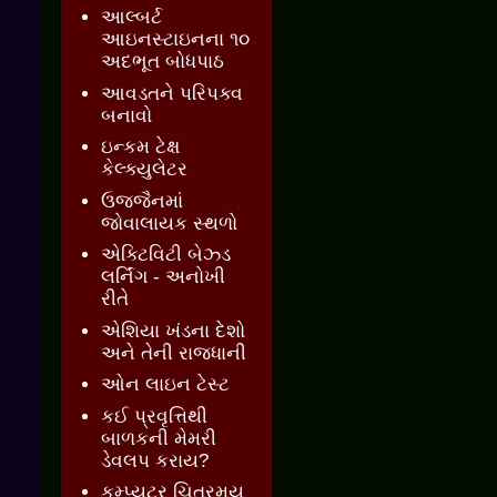
આલ્બર્ટ
આઇનસ્ટાઇનના ૧૦
અદભૂત બોધપાઠ
આવડતને પરિપક્વ
બનાવો
ઇન્કમ ટેક્ષ
કેલ્ક્યુલેટર
ઉજ્જૈનમાં
જોવાલાયક સ્થળો
એક્ટિવિટી બેઝ્ડ
લર્નિંગ - અનોખી
રીતે
એશિયા ખંડના દેશો
અને તેની રાજધાની
ઓન લાઇન ટેસ્ટ
કઈ પ્રવૃત્તિથી
બાળકની મેમરી
ડેવલપ કરાય?
કમ્પ્યુટર ચિત્રમય