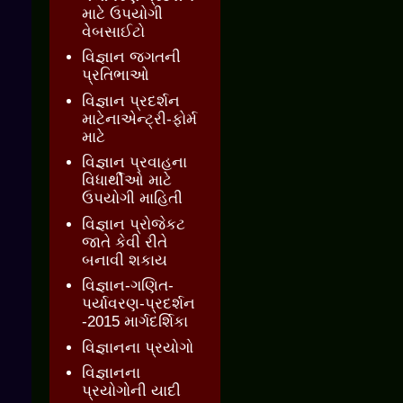
માટે ઉપયોગી
વેબસાઈટો
વિજ્ઞાન જગતની
પ્રતિભાઓ
વિજ્ઞાન પ્રદર્શન
માટેનાએન્ટ્રી-ફોર્મ
માટે
વિજ્ઞાન પ્રવાહના
વિધાર્થીઓ માટે
ઉપયોગી માહિતી
વિજ્ઞાન પ્રોજેકટ
જાતે કેવી રીતે
બનાવી શકાય
વિજ્ઞાન-ગણિત-
પર્યાવરણ-પ્રદર્શન
-2015 માર્ગદર્શિકા
વિજ્ઞાનના પ્રયોગો
વિજ્ઞાનના
પ્રયોગોની યાદી