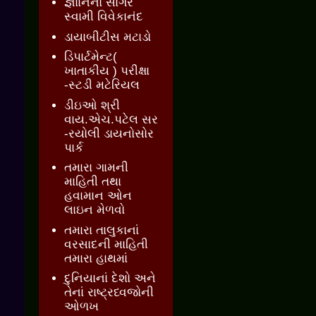
જ્ઞાાનનો સાગર
સ્વામી વિવેકાનંદ
ડાયાબીટીસ મટાડો
ડિપાર્ટમેન્ટ(
ખાતાકીય ) પરીક્ષા
-સ્ટડી મટેરિયલ
ડીઇઓ શ્રી
વાય.એચ.પટેલ સર
-રયોલી ડાયનોસોર
પાર્ક
તમારા ગામની
માહિતી તથા
હવામાન ઓન
લાઇન મેળવો
તમારા તાલુકાનાં
વરસાદની માહિતી
તમારા હાથમાં
દુનિયાનાં દેશો અને
તેનાં રાષ્ટ્રધ્વજોની
ઓળખ