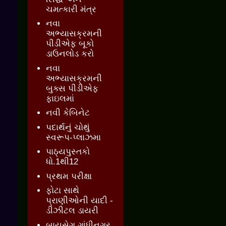
ચમત્કારી મંત્ર
નવા
અભ્યાસક્રમની
પીડીએફ બૂકો
ડાઉનલોડ કરો
નવા
અભ્યાસક્રમની
બુક્સ પીડીએફ
ફાઇલમાં
નવી કેબિનેટ
પદાર્થનું ચોથું
સ્વરૂપ-પ્લાઝમા
પાઠ્યપુસ્તકો
ધો.1થી12
પ્રથમ પરીક્ષા
ફોટા સાથે
પ્રાણીઓની યાદી -
ડીઝીટલ ડાયરી
બાયસેગ ગાંધીનગર