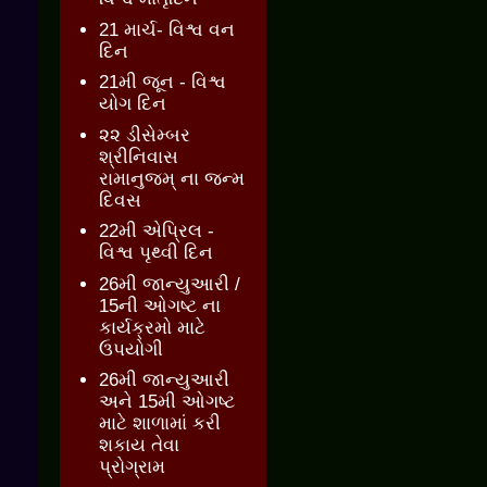
21 માર્ચ- વિશ્વ વન
દિન
21મી જૂન - વિશ્વ
યોગ દિન
૨૨ ડીસેમ્બર
શ્રીનિવાસ
રામાનુજમ્ ના જન્મ
દિવસ
22મી એપ્રિલ -
વિશ્વ પૃથ્વી દિન
26મી જાન્યુઆરી /
15ની ઓગષ્ટ ના
કાર્યક્રમો માટે
ઉપયોગી
26મી જાન્યુઆરી
અને 15મી ઓગષ્ટ
માટે શાળામાં કરી
શકાય તેવા
પ્રોગ્રામ