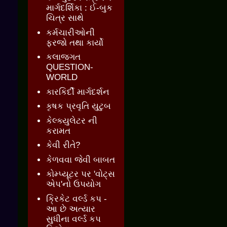
માર્ગદર્શિકા : ઈ-બુક
ચિત્ર સાથે
કર્મચારીઓની
ફરજો તથા કાર્યો
કલાજગત
QUESTION-
WORLD
કારકિર્દી માર્ગદર્શન
કૃષક પ્રવૃતિ યુટુબ
કેલ્ક્યુલેટર ની
કરામત
કેવી રીતે?
કેળવવા જેવી બાબત
કોમ્પ્યૂટર પર 'વોટ્સ
એપ'નો ઉપયોગ
ક્રિકેટ વર્લ્ડ કપ -
આ છે અત્યાર
સુધીના વર્લ્ડ કપ