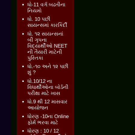
ધો-11 વર્ગ બઢતીના
નિયમો
ધો. 10 પછી
સાયન્સમાં કારકિર્દી
ધો. ૧૨ સાયન્સનાં
બી ગૃપના
વિદ્યાર્થીઓ NEET
ની તૈયારી માટેની
પુસ્તિકા
ધો.-૧૦ અને ૧૨ પછી
શું ?
ધો.10/12 ના
વિધાર્થીઓના બોર્ડની
પરીક્ષા માટે ખાસ
ધો.9 થી 12 માસવાર
આયોજન
ધોરણ -10ના Online
ફોર્મ ભરવા માટે
ધોરણ : 10 / 12