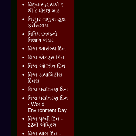
વિદ્યાસહાયકો ૬
થી ૮ ધોરણ માટે
વિરપુર તાલુકા યુથ
ફ્રેસ્ટિવલ
વિવિધ ધ્વજનો
વિશાળ ભંડાર
વિશ્વ આરોગ્ય દિન
વિશ્વ એઇડ્સ દિન
વિશ્વ ઓઝોન દિન
વિશ્વ ડાયાબિટીસ
દિવસ
વિશ્વ પર્યાવરણ દિન
વિશ્વ પર્યાવરણ દિન
- World
Environment Day
વિશ્વ પૃથ્વી દિન -
22મી એપ્રિલ
વિશ્વ યોગ દિન -