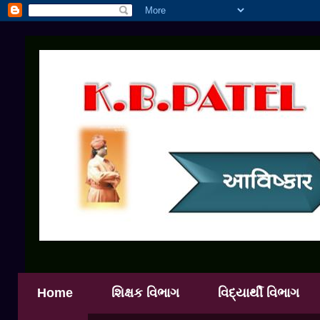
Home
શિક્ષક વિભાગ
વિદ્યાર્થી વિભાગ