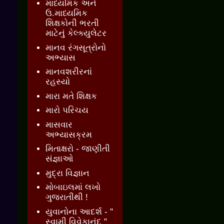
માધ્યમિક અને
ઉ.માધ્યમિક
શિક્ષકોની ભરતી
માટેનું કેલ્ક્યુલેટર
માનવ રંગસૂત્રોનો
અભ્યાસ
માનવશરીરનાં
રહસ્યો
મારા મતે શિક્ષક
મારો પરિચય
માસવાર
અભ્યાસક્રમ
મિતાક્ષરો - જાણીતી
સંજ્ઞાઓ
મુદ્રા વિજ્ઞાન
મોબાઇલમાં લખો
ગુજરાતીથી !
યુવાનોના આદર્શ - "
સ્વામી વિવેકાનંદ "